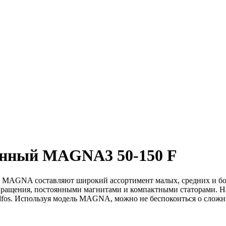
онный MAGNA3 50-150 F
MAGNA составляют широкий ассортимент малых, средних и бо
и вращения, постоянными магнитами и компактными статорами.
os. Используя модель MAGNA, можно не беспокоиться о сложны