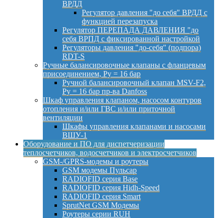
ВРДД
Регулятор давления "до себя" ВРДД с
функцией перезапуска
Регулятор ПЕРЕПАДА ДАВЛЕНИЯ "до
себя ВРПД с фиксированной настройкой
Регуляторы давления "до-себя" (подпора)
RDT-S
Ручные балансировочные клапаны с фланцевым
присоединением, Py = 16 бар
Ручной балансировочный клапан MSV-F2,
Py = 16 бар пр-ва Danfoss
Шкаф управления клапаном, насосом контуров
отопления и/или ГВС и/или приточной
вентиляции
Шкафы управления клапанами и насосами
ВШУ-1
Оборудование и ПО для диспетчеризации
теплосчетчиков, водосчетчиков и электросчетчиков
GSM-/GPRS-модемы и роутеры
GSM модемы Пульсар
RADIOFID серия Base
RADIOFID серия Hidh-Speed
RADIOFID серия Smart
SprutNet GSM Модемы
Роутеры серии RUH