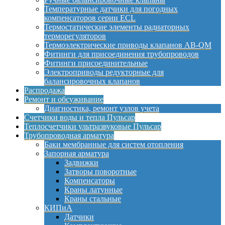
Температурные датчики для погодных
компенсаторов серии ECL
Термостатические элементы радиаторных
терморегуляторов
Термоэлектрические приводы клапанов AB-QM
Фитинги для присоединения трубопроводов
Фитинги присоединительные
Электроприводы редукторные для
балансировочных клапанов
Распродажа
Ремонт и обсуживание
Диагностика, ремонт узлов учета
Счетчики воды и тепла Пульсар
Теплосчетчики ультразвуковые Пульсар
Трубопроводная арматура
Баки мембранные для систем отопления
Запорная арматура
Задвижки
Затворы поворотные
Компенсаторы
Краны латунные
Краны стальные
КИПиА
Датчики