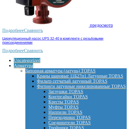
предосмотр
Подробнее
Сравнить
Циркуляционный насос UPS 32-40 в комплекте с резьбовыми
присоединениями
Подробнее
Сравнить
Uncategorized
Арматура
Запорная арматура (латунь) TOPAS
Краны шаровые 11Б27п1 Латунные TOPAS
Фильтр сетчатый латунный TOPAS
Фитинги латунные никелированные TOPAS
Заглушки TOPAS
Контргайки TOPAS
Кресты TOPAS
Муфты TOPAS
Ниппели TOPAS
Переходники TOPAS
Соединители TOPAS
Тройники TOPAS