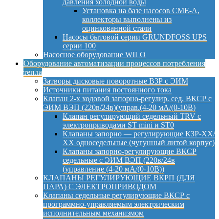
давления холодной воды
Установка на базе насосов CME-A,
коллекторы выполнены из
оцинкованной стали
Насосы бытовой серии GRUNDFOSS UPS
серии 100
Насосное оборудование WILO
Оборудование автоматизации процессов потребления
тепла
Затворы дисковые поворотные ВЗР с ЭИМ
Источники питания постоянного тока
Клапан 2-х ходовой запорно-регулир. сед. ВКСР с
ЭИМ ВЭП (220в/24в)(управ.(4-20 мА/(0-10В)
Клапан регулирующий седельный TRV с
электроприводами ST mini и ST0
Клапаны запорно — регулирующие КЗР-ХХ/
ХХ односедельные (чугунный литой корпус)
Клапаны запорно-регулирующие ВКСР
седельные с ЭИМ ВЭП (220в/24в
(управление (4-20 мА/(0-10В))
КЛАПАНЫ РЕГУЛИРУЮЩИЕ ВКРП (ДЛЯ
ПАРА) С ЭЛЕКТРОПРИВОДОМ
Клапаны седельные регулирующие ВКСР с
программно-управляемым электрическим
исполнительным механизмом