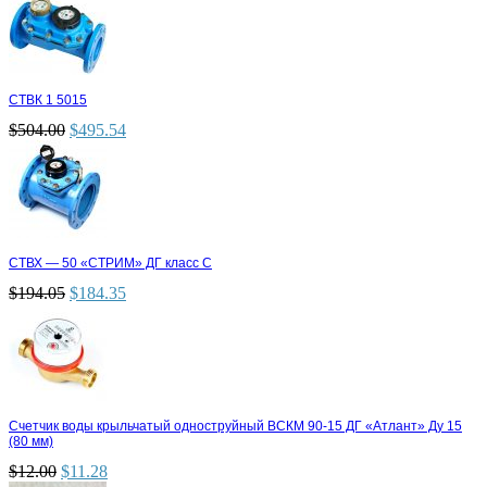
СТВК 1 5015
$
504.00
$
495.54
СТВХ — 50 «СТРИМ» ДГ класс С
$
194.05
$
184.35
Счетчик воды крыльчатый одноструйный ВСКМ 90-15 ДГ «Атлант» Ду 15
(80 мм)
$
12.00
$
11.28