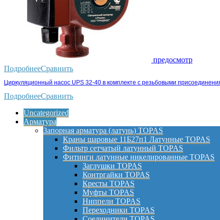
предосмотр
Подробнее
Сравнить
Циркуляционный насос UPS 32-40 в комплекте с резьбовыми присоединени
Подробнее
Сравнить
Uncategorized
Арматура
Запорная арматура (латунь) TOPAS
Краны шаровые 11Б27п1 Латунные TOPAS
Фильтр сетчатый латунный TOPAS
Фитинги латунные никелированные TOPAS
Заглушки TOPAS
Контргайки TOPAS
Кресты TOPAS
Муфты TOPAS
Ниппели TOPAS
Переходники TOPAS
Соединители TOPAS