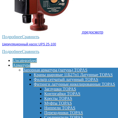
предосмотр
Подробнее
Сравнить
Циркуляционный насос UPS 25-100
Подробнее
Сравнить
Uncategorized
Арматура
Запорная арматура (латунь) TOPAS
Краны шаровые 11Б27п1 Латунные TOPAS
Фильтр сетчатый латунный TOPAS
Фитинги латунные никелированные TOPAS
Заглушки TOPAS
Контргайки TOPAS
Кресты TOPAS
Муфты TOPAS
Ниппели TOPAS
Переходники TOPAS
Соединители TOPAS