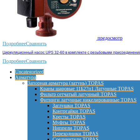
предосмотр
Подробнее
Сравнить
Циркуляционный насос UPS 32-60 в комплекте с резьбовыми присоединени
Подробнее
Сравнить
Uncategorized
Арматура
Запорная арматура (латунь) TOPAS
Краны шаровые 11Б27п1 Латунные TOPAS
Фильтр сетчатый латунный TOPAS
Фитинги латунные никелированные TOPAS
Заглушки TOPAS
Контргайки TOPAS
Кресты TOPAS
Муфты TOPAS
Ниппели TOPAS
Переходники TOPAS
Соединители TOPAS