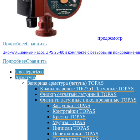
предосмотр
Подробнее
Сравнить
Циркуляционный насос UPS 25-60 в комплекте с резьбовыми присоединени
Подробнее
Сравнить
Uncategorized
Арматура
Запорная арматура (латунь) TOPAS
Краны шаровые 11Б27п1 Латунные TOPAS
Фильтр сетчатый латунный TOPAS
Фитинги латунные никелированные TOPAS
Заглушки TOPAS
Контргайки TOPAS
Кресты TOPAS
Муфты TOPAS
Ниппели TOPAS
Переходники TOPAS
Соединители TOPAS