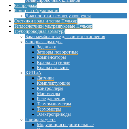
балансировочных клапанов
Распродажа
Ремонт и обсуживание
Диагностика, ремонт узлов учета
Счетчики воды и тепла Пульсар
Теплосчетчики ультразвуковые Пульсар
Трубопроводная арматура
Баки мембранные для систем отопления
Запорная арматура
Задвижки
Затворы поворотные
Компенсаторы
Краны латунные
Краны стальные
КИПиА
Датчики
Комплектующие
Контроллеры
Манометры
Реле давления
Термоманометры
Термометры
Электроприводы
Приборы учета
Модули присоединительные