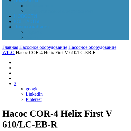
Документы
Online-оплата
Обработка персональных данных
НОВОСТИ
КОНТАКТЫ
Личный кабинет
Корзина
Заказы
Главная
Насосное оборудование
Насосное оборудование
WILO
Насос COR-4 Helix First V 610/LC-EB-R
3
google
LinkedIn
Pinterest
Насос COR-4 Helix First V
610/LC-EB-R