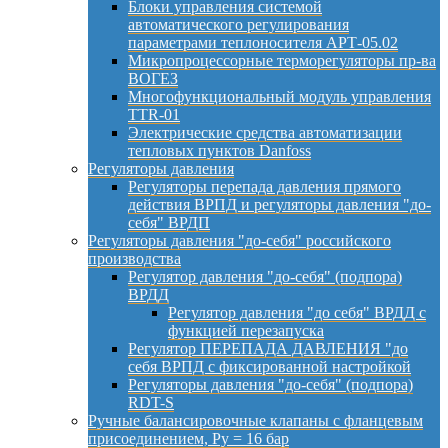
Блоки управления системой
автоматического регулирования
параметрами теплоносителя АРТ-05.02
Микропроцессорные терморегуляторы пр-ва
ВОГЕЗ
Многофункциональный модуль управления
TTR-01
Электрические средства автоматизации
тепловых пунктов Danfoss
Регуляторы давления
Регуляторы перепада давления прямого
действия ВРПД и регуляторы давления "до-
себя" ВРДП
Регуляторы давления "до-себя" российского
производства
Регулятор давления "до-себя" (подпора)
ВРДД
Регулятор давления "до себя" ВРДД с
функцией перезапуска
Регулятор ПЕРЕПАДА ДАВЛЕНИЯ "до
себя ВРПД с фиксированной настройкой
Регуляторы давления "до-себя" (подпора)
RDT-S
Ручные балансировочные клапаны с фланцевым
присоединением, Py = 16 бар