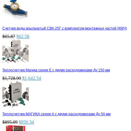
Счетчик воды крыльчатый СВК-25Г с комплектом монтажных частей (КМЧ)
$
65.87
$
62.58
Теплосчетчик Магика серии Е с двумя расходомерами Ду 150 мм
$
1,728.99
$
1,642.54
Теплосчетчик МАГИКА серии А с двумя расходомерами Ду 50 мм
$
895.09
$
850.34