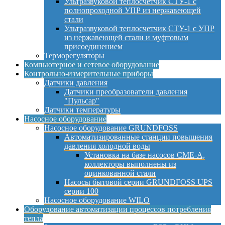
Ультразвуковой теплосчетчик СТУ-1 с
полнопроходной УПР из нержавеющей
стали
Ультразвуковой теплосчетчик СТУ-1 с УПР
из нержавеющей стали и муфтовым
присоединением
Терморегуляторы
Компьютерное и сетевое оборудование
Контрольно-измерительные приборы
Датчики давления
Датчики преобразователи давления
"Пульсар"
Датчики температуры
Насосное оборудование
Насосное оборудование GRUNDFOSS
Автоматизированные станции повышения
давления холодной воды
Установка на базе насосов CME-A,
коллекторы выполнены из
оцинкованной стали
Насосы бытовой серии GRUNDFOSS UPS
серии 100
Насосное оборудование WILO
Оборудование автоматизации процессов потребления
тепла