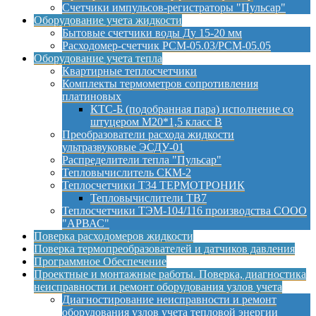
Счетчики импульсов-регистраторы "Пульсар"
Оборудование учета жидкости
Бытовые счетчики воды Ду 15-20 мм
Расходомер-счетчик РСМ-05.03/РСМ-05.05
Оборудование учета тепла
Квартирные теплосчетчики
Комплекты термометров сопротивления
платиновых
КТС-Б (подобранная пара) исполнение со
штуцером М20*1,5 класс B
Преобразователи расхода жидкости
ультразвуковые ЭСДУ-01
Распределители тепла "Пульсар"
Тепловычислитель СКМ-2
Теплосчетчики Т34 ТЕРМОТРОНИК
Тепловычислители ТВ7
Теплосчетчики ТЭМ-104/116 производства СООО
"АРВАС"
Поверка расходомеров жидкости
Поверка термопреобразователей и датчиков давления
Программное Обеспечение
Проектные и монтажные работы. Поверка, диагностика
неисправности и ремонт оборудования узлов учета
Диагностирование неисправности и ремонт
оборудования узлов учета тепловой энергии