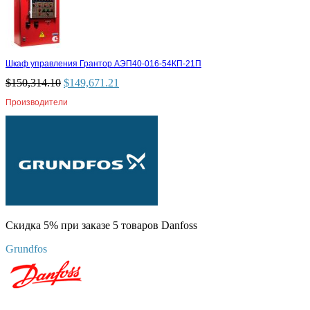
Шкаф управления Грантор АЭП40-016-54КП-21П
$
150,314.10
$
149,671.21
Производители
Скидка 5% при заказе 5 товаров Danfoss
Grundfos