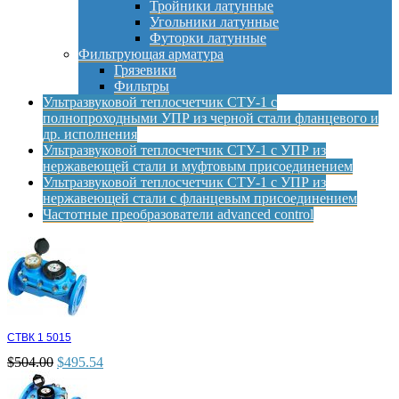
Тройники латунные
Угольники латунные
Футорки латунные
Фильтрующая арматура
Грязевики
Фильтры
Ультразвуковой теплосчетчик СТУ-1 с
полнопроходными УПР из черной стали фланцевого и
др. исполнения
Ультразвуковой теплосчетчик СТУ-1 с УПР из
нержавеющей стали и муфтовым присоединением
Ультразвуковой теплосчетчик СТУ-1 с УПР из
нержавеющей стали с фланцевым присоединением
Частотные преобразователи advanced control
СТВК 1 5015
$
504.00
$
495.54