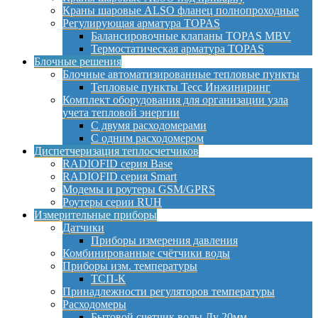
Краны шаровые ALSO фланец полнопроходные
Регулирующая арматура TOPAS
Балансировочные клапаны TOPAS MBV
Термостатическая арматура TOPAS
Блочные решения
Блочные автоматизированные тепловые пункты
Тепловые пункты Тесс Инжиниринг
Комплект оборудования для организации узла
учета тепловой энергии
С двумя расходомерами
С одним расходомером
Диспетчеризация теплосчетчиков
RADIOFID серия Base
RADIOFID серия Smart
Модемы и роутеры GSM/GPRS
Роутеры серии RUH
Измерительные приборы
Датчики
Приборы измерения давления
Комбинированные счётчики воды
Приборы изм. температуры
ТСП-К
Принадлежности регуляторов температуры
Расходомеры
Бытовой счетчик воды Ду 20мм