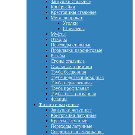
Заглушки стальные
Контргайки
Крестовины стальные
Металлопрокат
Уголки
Швеллеры
Муфты
Отводы
Переходы стальные
Прокладки паронитовые
Резьбы
Сгоны стальные
Стальные тройники
Труба бесшовная
Труба водогазопроводная
Труба нержавеющая
Труба профильная
Труба электросварная
Фланцы
Фитинги латунные
Заглушки латунные
Контргайки латунные
Кресты латунные
Переходы латунные
Соединители американка