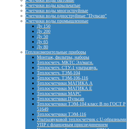
Счетчики воды бытовые
Счетчики воды крыльчатые
Счетчики воды многоструйные
Счетчики воды одноструйные "Пульсар"
Счетчики воды промышленные
Ду 150
Ду 200
Ду 50
Ду 65
Ду 80
Теплоизмерительные приборы
Монтаж, фильтры, наборы
Теплосчетч. МКТС Эл/магн.
Теплосчетч. СТУ-1 ультразвук.
Теплосчетч. ТЭМ-104
Теплосчетч. ТЭМ-106-116
Теплосчетчики МАГИКА А
Теплосчетчики МАГИКА Е
Теплосчетчики МАРС
Теплосчетчики Пульсар
Теплосчетчики ТЭМ-104 класс B по ГОСТ Р
51649
Теплосчетчики ТЭМ-116
Ультразвуковой теплосчетчик с U-образными
УПР с фланцевым присоединением