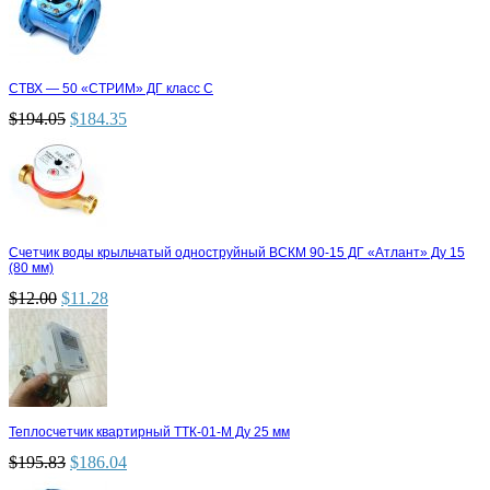
СТВХ — 50 «СТРИМ» ДГ класс С
$
194.05
$
184.35
Счетчик воды крыльчатый одноструйный ВСКМ 90-15 ДГ «Атлант» Ду 15
(80 мм)
$
12.00
$
11.28
Теплосчетчик квартирный ТТК-01-М Ду 25 мм
$
195.83
$
186.04