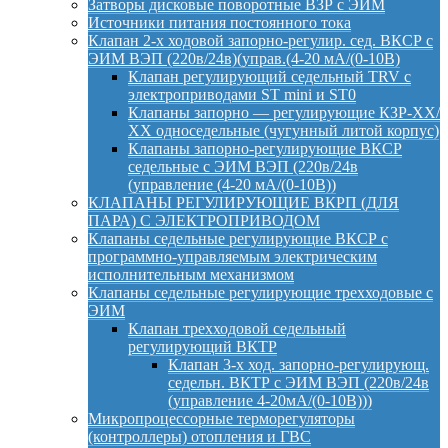
Затворы дисковые поворотные ВЗР с ЭИМ
Источники питания постоянного тока
Клапан 2-х ходовой запорно-регулир. сед. ВКСР с
ЭИМ ВЭП (220в/24в)(управ.(4-20 мА/(0-10В)
Клапан регулирующий седельный TRV с
электроприводами ST mini и ST0
Клапаны запорно — регулирующие КЗР-ХХ/
ХХ односедельные (чугунный литой корпус)
Клапаны запорно-регулирующие ВКСР
седельные с ЭИМ ВЭП (220в/24в
(управление (4-20 мА/(0-10В))
КЛАПАНЫ РЕГУЛИРУЮЩИЕ ВКРП (ДЛЯ
ПАРА) С ЭЛЕКТРОПРИВОДОМ
Клапаны седельные регулирующие ВКСР с
программно-управляемым электрическим
исполнительным механизмом
Клапаны седельные регулирующие трехходовые с
ЭИМ
Клапан трехходовой седельный
регулирующий ВКТР
Клапан 3-х ход. запорно-регулирующ.
седельн. ВКТР с ЭИМ ВЭП (220в/24в
(управление 4-20мА/(0-10В)))
Микропроцессорные терморегуляторы
(контроллеры) отопления и ГВС