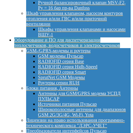
Ручной балансировочный клапан MSV-F2,
Py = 16 бар пр-ва Danfoss
Шкаф управления клапаном, насосом контуров
отопления и/или ГВС и/или приточной
вентиляции
Шкафы управления клапанами и насосами
ВШУ-1
Оборудование и ПО для диспетчеризации
теплосчетчиков, водосчетчиков и электросчетчиков
GSM-/GPRS-модемы и роутеры
GSM модемы Пульсар
RADIOFID серия Base
RADIOFID серия Hidh-Speed
RADIOFID серия Smart
SprutNet GSM Модемы
Роутеры серии RUH
Блоки питания, Антенны
Антенны для GSM/GPRS модема УСПД
ПУЛЬСАР
Источники питания Пульсар
Широкополосные антенны для диапазонов
GSM 2G/3G/4G, Wi-Fi, Yota
Лицензии на право использования программно-
технического комплекса "ЛЭРС-УЧЕТ"
Преобразователи интерфейсов Пульсар