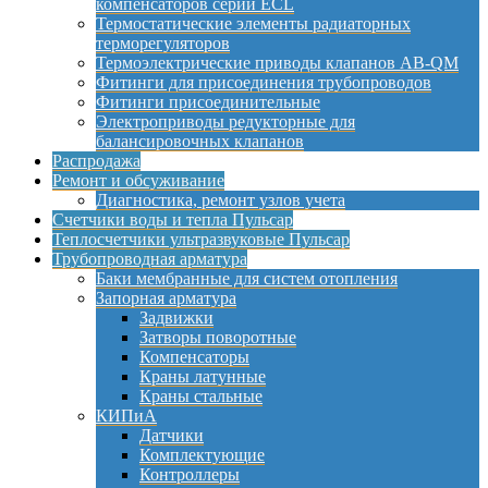
компенсаторов серии ECL
Термостатические элементы радиаторных
терморегуляторов
Термоэлектрические приводы клапанов AB-QM
Фитинги для присоединения трубопроводов
Фитинги присоединительные
Электроприводы редукторные для
балансировочных клапанов
Распродажа
Ремонт и обсуживание
Диагностика, ремонт узлов учета
Счетчики воды и тепла Пульсар
Теплосчетчики ультразвуковые Пульсар
Трубопроводная арматура
Баки мембранные для систем отопления
Запорная арматура
Задвижки
Затворы поворотные
Компенсаторы
Краны латунные
Краны стальные
КИПиА
Датчики
Комплектующие
Контроллеры