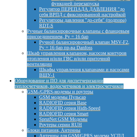
функцией перезапуска
Регулятор ПЕРЕПАДА ДАВЛЕНИЯ "до
себя ВРПД с фиксированной настройкой
Регуляторы давления "до-себя" (подпора)
RDT-S
Ручные балансировочные клапаны с фланцевым
присоединением, Py = 16 бар
Ручной балансировочный клапан MSV-F2,
Py = 16 бар пр-ва Danfoss
Шкаф управления клапаном, насосом контуров
отопления и/или ГВС и/или приточной
вентиляции
Шкафы управления клапанами и насосами
ВШУ-1
Оборудование и ПО для диспетчеризации
теплосчетчиков, водосчетчиков и электросчетчиков
GSM-/GPRS-модемы и роутеры
GSM модемы Пульсар
RADIOFID серия Base
RADIOFID серия Hidh-Speed
RADIOFID серия Smart
SprutNet GSM Модемы
Роутеры серии RUH
Блоки питания, Антенны
Антенны для GSM/GPRS модема УСПД