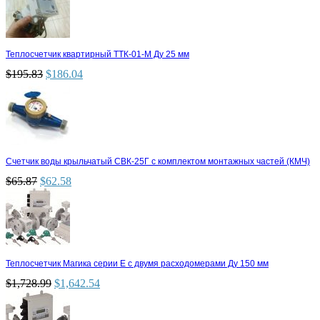
Теплосчетчик квартирный ТТК-01-М Ду 25 мм
$
195.83
$
186.04
Счетчик воды крыльчатый СВК-25Г с комплектом монтажных частей (КМЧ)
$
65.87
$
62.58
Теплосчетчик Магика серии Е с двумя расходомерами Ду 150 мм
$
1,728.99
$
1,642.54