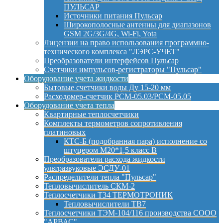
ПУЛЬСАР
Источники питания Пульсар
Широкополосные антенны для диапазонов
GSM 2G/3G/4G, Wi-Fi, Yota
Лицензии на право использования программно-
технического комплекса "ЛЭРС-УЧЕТ"
Преобразователи интерфейсов Пульсар
Счетчики импульсов-регистраторы "Пульсар"
Оборудование учета жидкости
Бытовые счетчики воды Ду 15-20 мм
Расходомер-счетчик РСМ-05.03/РСМ-05.05
Оборудование учета тепла
Квартирные теплосчетчики
Комплекты термометров сопротивления
платиновых
КТС-Б (подобранная пара) исполнение со
штуцером М20*1,5 класс B
Преобразователи расхода жидкости
ультразвуковые ЭСДУ-01
Распределители тепла "Пульсар"
Тепловычислитель СКМ-2
Теплосчетчики Т34 ТЕРМОТРОНИК
Тепловычислители ТВ7
Теплосчетчики ТЭМ-104/116 производства СООО
"АРВАС"