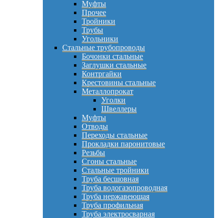
Муфты
Прочее
Тройники
Трубы
Угольники
Стальные трубопроводы
Бочонки стальные
Заглушки стальные
Контргайки
Крестовины стальные
Металлопрокат
Уголки
Швеллеры
Муфты
Отводы
Переходы стальные
Прокладки паронитовые
Резьбы
Сгоны стальные
Стальные тройники
Труба бесшовная
Труба водогазопроводная
Труба нержавеющая
Труба профильная
Труба электросварная