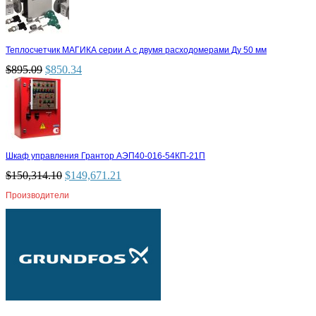
Теплосчетчик МАГИКА серии А с двумя расходомерами Ду 50 мм
$
895.09
$
850.34
Шкаф управления Грантор АЭП40-016-54КП-21П
$
150,314.10
$
149,671.21
Производители