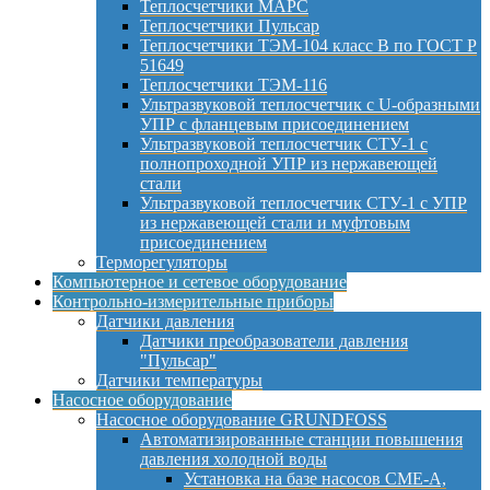
Теплосчетчики МАРС
Теплосчетчики Пульсар
Теплосчетчики ТЭМ-104 класс B по ГОСТ Р
51649
Теплосчетчики ТЭМ-116
Ультразвуковой теплосчетчик с U-образными
УПР с фланцевым присоединением
Ультразвуковой теплосчетчик СТУ-1 с
полнопроходной УПР из нержавеющей
стали
Ультразвуковой теплосчетчик СТУ-1 с УПР
из нержавеющей стали и муфтовым
присоединением
Терморегуляторы
Компьютерное и сетевое оборудование
Контрольно-измерительные приборы
Датчики давления
Датчики преобразователи давления
"Пульсар"
Датчики температуры
Насосное оборудование
Насосное оборудование GRUNDFOSS
Автоматизированные станции повышения
давления холодной воды
Установка на базе насосов CME-A,