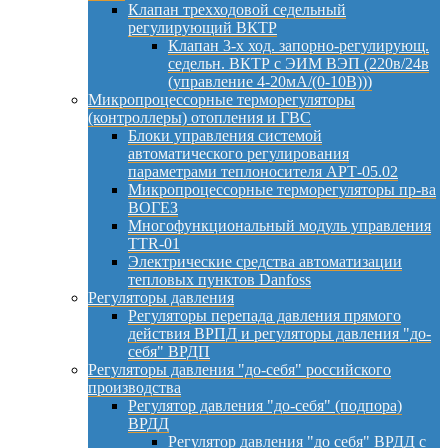
Клапан трехходовой седельный
регулирующий ВКТР
Клапан 3-х ход. запорно-регулирующ.
седельн. ВКТР с ЭИМ ВЭП (220в/24в
(управление 4-20мА/(0-10В)))
Микропроцессорные терморегуляторы
(контроллеры) отопления и ГВС
Блоки управления системой
автоматического регулирования
параметрами теплоносителя АРТ-05.02
Микропроцессорные терморегуляторы пр-ва
ВОГЕЗ
Многофункциональный модуль управления
TTR-01
Электрические средства автоматизации
тепловых пунктов Danfoss
Регуляторы давления
Регуляторы перепада давления прямого
действия ВРПД и регуляторы давления "до-
себя" ВРДП
Регуляторы давления "до-себя" российского
производства
Регулятор давления "до-себя" (подпора)
ВРДД
Регулятор давления "до себя" ВРДД с