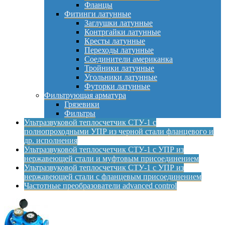
Фланцы
Фитинги латунные
Заглушки латунные
Контргайки латунные
Кресты латунные
Переходы латунные
Соединители американка
Тройники латунные
Угольники латунные
Футорки латунные
Фильтрующая арматура
Грязевики
Фильтры
Ультразвуковой теплосчетчик СТУ-1 с
полнопроходными УПР из черной стали фланцевого и
др. исполнения
Ультразвуковой теплосчетчик СТУ-1 с УПР из
нержавеющей стали и муфтовым присоединением
Ультразвуковой теплосчетчик СТУ-1 с УПР из
нержавеющей стали с фланцевым присоединением
Частотные преобразователи advanced control