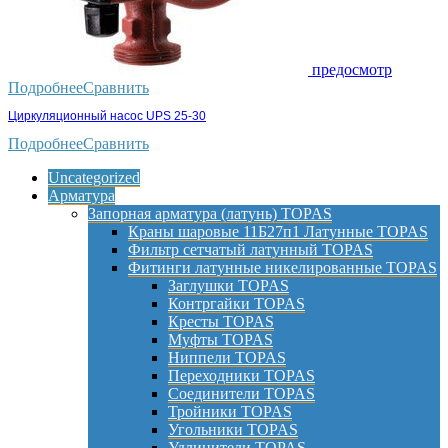
предосмотр
Подробнее
Сравнить
Циркуляционный насос UPS 25-30
Подробнее
Сравнить
Uncategorized
Арматура
Запорная арматура (латунь) TOPAS
Краны шаровые 11Б27п1 Латунные TOPAS
Фильтр сетчатый латунный TOPAS
Фитинги латунные никелированные TOPAS
Заглушки TOPAS
Контргайки TOPAS
Кресты TOPAS
Муфты TOPAS
Ниппели TOPAS
Переходники TOPAS
Соединители TOPAS
Тройники TOPAS
Угольники TOPAS
Удлинители TOPAS