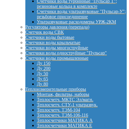
Счетчики воды турбинные "Пульсар Т";
резиновые кольца в комплекте
Счетчики воды ультразвуковые "Пульсар-У";
резьбовое присоединение
Ультразвуковые расходомеры УРЖ-2КМ
Регуляторы давления (перепада)
Счетчик воды СВК
Счетчики воды бытовые
Счетчики воды крыльчатые
Счетчики воды многоструйные
Счетчики воды одноструйные "Пульсар"
Счетчики воды промышленные
Ду 150
Ду 200
Ду 50
Ду 65
Ду 80
Теплоизмерительные приборы
Монтаж, фильтры, наборы
Теплосчетч. МКТС Эл/магн.
Теплосчетч. СТУ-1 ультразвук.
Теплосчетч. ТЭМ-104
Теплосчетч. ТЭМ-106-116
Теплосчетчики МАГИКА А
Теплосчетчики МАГИКА Е