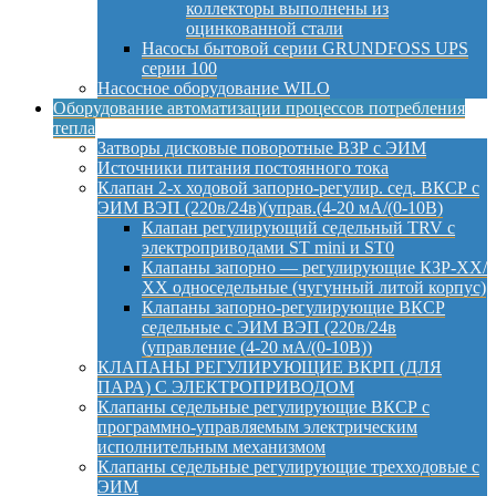
коллекторы выполнены из
оцинкованной стали
Насосы бытовой серии GRUNDFOSS UPS
серии 100
Насосное оборудование WILO
Оборудование автоматизации процессов потребления
тепла
Затворы дисковые поворотные ВЗР с ЭИМ
Источники питания постоянного тока
Клапан 2-х ходовой запорно-регулир. сед. ВКСР с
ЭИМ ВЭП (220в/24в)(управ.(4-20 мА/(0-10В)
Клапан регулирующий седельный TRV с
электроприводами ST mini и ST0
Клапаны запорно — регулирующие КЗР-ХХ/
ХХ односедельные (чугунный литой корпус)
Клапаны запорно-регулирующие ВКСР
седельные с ЭИМ ВЭП (220в/24в
(управление (4-20 мА/(0-10В))
КЛАПАНЫ РЕГУЛИРУЮЩИЕ ВКРП (ДЛЯ
ПАРА) С ЭЛЕКТРОПРИВОДОМ
Клапаны седельные регулирующие ВКСР с
программно-управляемым электрическим
исполнительным механизмом
Клапаны седельные регулирующие трехходовые с
ЭИМ