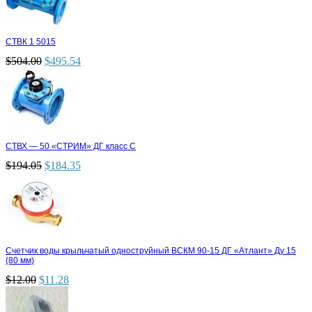
СТВК 1 5015
$
504.00
$
495.54
СТВХ — 50 «СТРИМ» ДГ класс С
$
194.05
$
184.35
Счетчик воды крыльчатый одноструйный ВСКМ 90-15 ДГ «Атлант» Ду 15
(80 мм)
$
12.00
$
11.28