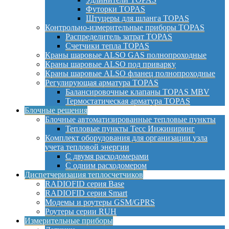
Футорки TOPAS
Штуцеры для шланга TOPAS
Контрольно-измерительные приборы TOPAS
Распределитель затрат TOPAS
Счетчики тепла TOPAS
Краны шаровые ALSO GAS полнопроходные
Краны шаровые ALSO под приварку
Краны шаровые ALSO фланец полнопроходные
Регулирующая арматура TOPAS
Балансировочные клапаны TOPAS MBV
Термостатическая арматура TOPAS
Блочные решения
Блочные автоматизированные тепловые пункты
Тепловые пункты Тесс Инжиниринг
Комплект оборудования для организации узла
учета тепловой энергии
С двумя расходомерами
С одним расходомером
Диспетчеризация теплосчетчиков
RADIOFID серия Base
RADIOFID серия Smart
Модемы и роутеры GSM/GPRS
Роутеры серии RUH
Измерительные приборы