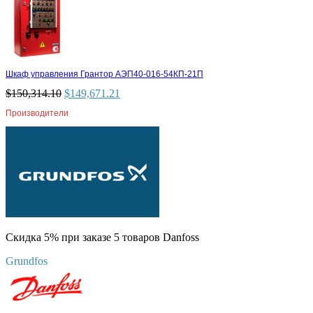
Шкаф управления Грантор АЭП40-016-54КП-21П
$
150,314.10
$
149,671.21
Производители
Скидка 5% при заказе 5 товаров Danfoss
Grundfos