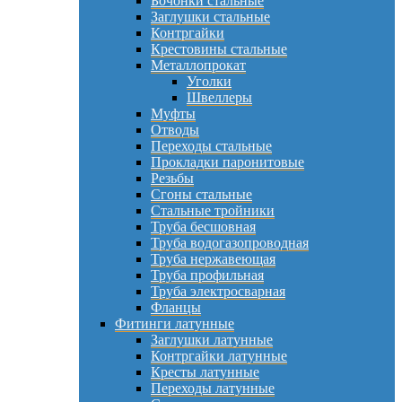
Бочонки стальные
Заглушки стальные
Контргайки
Крестовины стальные
Металлопрокат
Уголки
Швеллеры
Муфты
Отводы
Переходы стальные
Прокладки паронитовые
Резьбы
Сгоны стальные
Стальные тройники
Труба бесшовная
Труба водогазопроводная
Труба нержавеющая
Труба профильная
Труба электросварная
Фланцы
Фитинги латунные
Заглушки латунные
Контргайки латунные
Кресты латунные
Переходы латунные