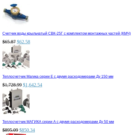
Счетчик воды крыльчатый СВК-25Г с комплектом монтажных частей (КМЧ)
$
65.87
$
62.58
Теплосчетчик Магика серии Е с двумя расходомерами Ду 150 мм
$
1,728.99
$
1,642.54
Теплосчетчик МАГИКА серии А с двумя расходомерами Ду 50 мм
$
895.09
$
850.34