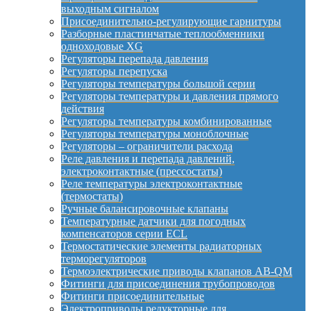
выходным сигналом
Присоединительно-регулирующие гарнитуры
Разборные пластинчатые теплообменники
одноходовые XG
Регуляторы перепада давления
Регуляторы перепуска
Регуляторы температуры большой серии
Регуляторы температуры и давления прямого
действия
Регуляторы температуры комбинированные
Регуляторы температуры моноблочные
Регуляторы – ограничители расхода
Реле давления и перепада давлений,
электроконтактные (прессостаты)
Реле температуры электроконтактные
(термостаты)
Ручные балансировочные клапаны
Температурные датчики для погодных
компенсаторов серии ECL
Термостатические элементы радиаторных
терморегуляторов
Термоэлектрические приводы клапанов AB-QM
Фитинги для присоединения трубопроводов
Фитинги присоединительные
Электроприводы редукторные для