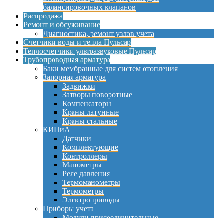
балансировочных клапанов
Распродажа
Ремонт и обсуживание
Диагностика, ремонт узлов учета
Счетчики воды и тепла Пульсар
Теплосчетчики ультразвуковые Пульсар
Трубопроводная арматура
Баки мембранные для систем отопления
Запорная арматура
Задвижки
Затворы поворотные
Компенсаторы
Краны латунные
Краны стальные
КИПиА
Датчики
Комплектующие
Контроллеры
Манометры
Реле давления
Термоманометры
Термометры
Электроприводы
Приборы учета
Модули присоединительные