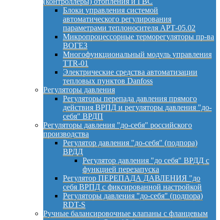
(контроллеры) отопления и ГВС
Блоки управления системой
автоматического регулирования
параметрами теплоносителя АРТ-05.02
Микропроцессорные терморегуляторы пр-ва
ВОГЕЗ
Многофункциональный модуль управления
TTR-01
Электрические средства автоматизации
тепловых пунктов Danfoss
Регуляторы давления
Регуляторы перепада давления прямого
действия ВРПД и регуляторы давления "до-
себя" ВРДП
Регуляторы давления "до-себя" российского
производства
Регулятор давления "до-себя" (подпора)
ВРДД
Регулятор давления "до себя" ВРДД с
функцией перезапуска
Регулятор ПЕРЕПАДА ДАВЛЕНИЯ "до
себя ВРПД с фиксированной настройкой
Регуляторы давления "до-себя" (подпора)
RDT-S
Ручные балансировочные клапаны с фланцевым