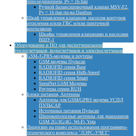
присоединением, Py = 16 бар
Ручной балансировочный клапан MSV-F2,
Py = 16 бар пр-ва Danfoss
Шкаф управления клапаном, насосом контуров
отопления и/или ГВС и/или приточной
вентиляции
Шкафы управления клапанами и насосами
ВШУ-1
Оборудование и ПО для диспетчеризации
теплосчетчиков, водосчетчиков и электросчетчиков
GSM-/GPRS-модемы и роутеры
GSM модемы Пульсар
RADIOFID серия Base
RADIOFID серия Hidh-Speed
RADIOFID серия Smart
SprutNet GSM Модемы
Роутеры серии RUH
Блоки питания, Антенны
Антенны для GSM/GPRS модема УСПД
ПУЛЬСАР
Источники питания Пульсар
Широкополосные антенны для диапазонов
GSM 2G/3G/4G, Wi-Fi, Yota
Лицензии на право использования программно-
технического комплекса "ЛЭРС-УЧЕТ"