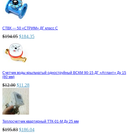
СТВХ — 50 «СТРИМ» ДГ класс С
$
194.05
$
184.35
Счетчик воды крыльчатый одноструйный ВСКМ 90-15 ДГ «Атлант» Ду 15
(80 мм)
$
12.00
$
11.28
Теплосчетчик квартирный ТТК-01-М Ду 25 мм
$
195.83
$
186.04