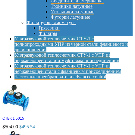
Соединители американка
Тройники латунные
Угольники латунные
Футорки латунные
Фильтрующая арматура
Грязевики
Фильтры
Ультразвуковой теплосчетчик СТУ-1 с
полнопроходными УПР из черной стали фланцевого и
др. исполнения
Ультразвуковой теплосчетчик СТУ-1 с УПР из
нержавеющей стали и муфтовым присоединением
Ультразвуковой теплосчетчик СТУ-1 с УПР из
нержавеющей стали с фланцевым присоединением
Частотные преобразователи advanced control
СТВК 1 5015
$
504.00
$
495.54