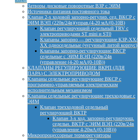
тепла
Затворы дисковые поворотные ВЗР с ЭИМ
Источники питания постоянного тока
Клапан 2-х ходовой запорно-регулир. сед. ВКСР с
ЭИМ ВЭП (220в/24в)(управ.(4-20 мА/(0-10В)
Клапан регулирующий седельный TRV с
электроприводами ST mini и ST0
Клапаны запорно — регулирующие КЗР-ХХ/
ХХ односедельные (чугунный литой корпус)
Клапаны запорно-регулирующие ВКСР
седельные с ЭИМ ВЭП (220в/24в
(управление (4-20 мА/(0-10В))
КЛАПАНЫ РЕГУЛИРУЮЩИЕ ВКРП (ДЛЯ
ПАРА) С ЭЛЕКТРОПРИВОДОМ
Клапаны седельные регулирующие ВКСР с
программно-управляемым электрическим
исполнительным механизмом
Клапаны седельные регулирующие трехходовые с
ЭИМ
Клапан трехходовой седельный
регулирующий ВКТР
Клапан 3-х ход. запорно-регулирующ.
седельн. ВКТР с ЭИМ ВЭП (220в/24в
(управление 4-20мА/(0-10В)))
Микропроцессорные терморегуляторы