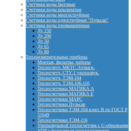
Счетчики воды бытовые
Счетчики воды крыльчатые
Счетчики воды многоструйные
Счетчики воды одноструйные "Пульсар"
Счетчики воды промышленные
Ду 150
Ду 200
Ду 50
Ду 65
Ду 80
Теплоизмерительные приборы
Монтаж, фильтры, наборы
Теплосчетч. МКТС Эл/магн.
Теплосчетч. СТУ-1 ультразвук.
Теплосчетч. ТЭМ-104
Теплосчетч. ТЭМ-106-116
Теплосчетчики МАГИКА А
Теплосчетчики МАГИКА Е
Теплосчетчики МАРС
Теплосчетчики Пульсар
Теплосчетчики ТЭМ-104 класс B по ГОСТ Р
51649
Теплосчетчики ТЭМ-116
Ультразвуковой теплосчетчик с U-образными
УПР с фланцевым присоединением