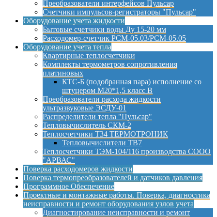
Преобразователи интерфейсов Пульсар
Счетчики импульсов-регистраторы "Пульсар"
Оборудование учета жидкости
Бытовые счетчики воды Ду 15-20 мм
Расходомер-счетчик РСМ-05.03/РСМ-05.05
Оборудование учета тепла
Квартирные теплосчетчики
Комплекты термометров сопротивления
платиновых
КТС-Б (подобранная пара) исполнение со
штуцером М20*1,5 класс B
Преобразователи расхода жидкости
ультразвуковые ЭСДУ-01
Распределители тепла "Пульсар"
Тепловычислитель СКМ-2
Теплосчетчики Т34 ТЕРМОТРОНИК
Тепловычислители ТВ7
Теплосчетчики ТЭМ-104/116 производства СООО
"АРВАС"
Поверка расходомеров жидкости
Поверка термопреобразователей и датчиков давления
Программное Обеспечение
Проектные и монтажные работы. Поверка, диагностика
неисправности и ремонт оборудования узлов учета
Диагностирование неисправности и ремонт