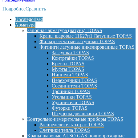
присоединениями
Подробнее
Сравнить
Uncategorized
Арматура
Запорная арматура (латунь) TOPAS
Краны шаровые 11Б27п1 Латунные TOPAS
Фильтр сетчатый латунный TOPAS
Фитинги латунные никелированные TOPAS
Заглушки TOPAS
Контргайки TOPAS
Кресты TOPAS
Муфты TOPAS
Ниппели TOPAS
Переходники TOPAS
Соединители TOPAS
Тройники TOPAS
Угольники TOPAS
Удлинители TOPAS
Футорки TOPAS
Штуцеры для шланга TOPAS
Контрольно-измерительные приборы TOPAS
Распределитель затрат TOPAS
Счетчики тепла TOPAS
Краны шаровые ALSO GAS полнопроходные