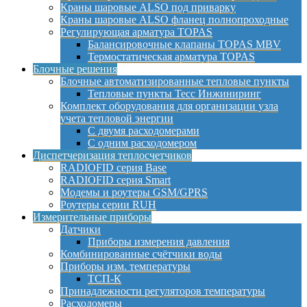
Краны шаровые ALSO под приварку
Краны шаровые ALSO фланец полнопроходные
Регулирующая арматура TOPAS
Балансировочные клапаны TOPAS MBV
Термостатическая арматура TOPAS
Блочные решения
Блочные автоматизированные тепловые пункты
Тепловые пункты Тесс Инжиниринг
Комплект оборудования для организации узла
учета тепловой энергии
С двумя расходомерами
С одним расходомером
Диспетчеризация теплосчетчиков
RADIOFID серия Base
RADIOFID серия Smart
Модемы и роутеры GSM/GPRS
Роутеры серии RUH
Измерительные приборы
Датчики
Приборы измерения давления
Комбинированные счётчики воды
Приборы изм. температуры
ТСП-К
Принадлежности регуляторов температуры
Расходомеры