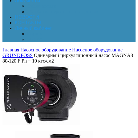
Документы
Online-оплата
Обработка персональных данных
НОВОСТИ
КОНТАКТЫ
Личный кабинет
Корзина
Заказы
Главная
Насосное оборудование
Насосное оборудование
GRUNDFOSS
Одинарный циркуляционный насос MAGNA3
80-120 F Pn = 10 кгс/см2