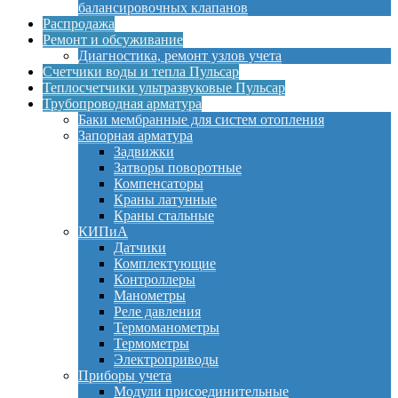
балансировочных клапанов
Распродажа
Ремонт и обсуживание
Диагностика, ремонт узлов учета
Счетчики воды и тепла Пульсар
Теплосчетчики ультразвуковые Пульсар
Трубопроводная арматура
Баки мембранные для систем отопления
Запорная арматура
Задвижки
Затворы поворотные
Компенсаторы
Краны латунные
Краны стальные
КИПиА
Датчики
Комплектующие
Контроллеры
Манометры
Реле давления
Термоманометры
Термометры
Электроприводы
Приборы учета
Модули присоединительные