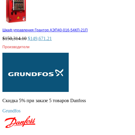
Шкаф управления Грантор АЭП40-016-54КП-21П
$
150,314.10
$
149,671.21
Производители
Скидка 5% при заказе 5 товаров Danfoss
Grundfos