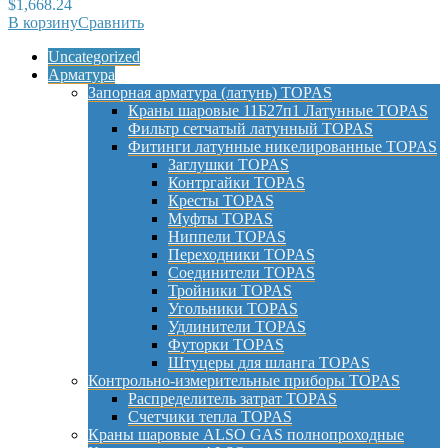
$
1,668.24
В корзину
Сравнить
Uncategorized
Арматура
Запорная арматура (латунь) TOPAS
Краны шаровые 11Б27п1 Латунные TOPAS
Фильтр сетчатый латунный TOPAS
Фитинги латунные никелированные TOPAS
Заглушки TOPAS
Контргайки TOPAS
Кресты TOPAS
Муфты TOPAS
Ниппели TOPAS
Переходники TOPAS
Соединители TOPAS
Тройники TOPAS
Угольники TOPAS
Удлинители TOPAS
Футорки TOPAS
Штуцеры для шланга TOPAS
Контрольно-измерительные приборы TOPAS
Распределитель затрат TOPAS
Счетчики тепла TOPAS
Краны шаровые ALSO GAS полнопроходные