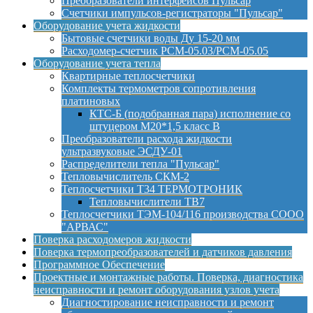
Преобразователи интерфейсов Пульсар
Счетчики импульсов-регистраторы "Пульсар"
Оборудование учета жидкости
Бытовые счетчики воды Ду 15-20 мм
Расходомер-счетчик РСМ-05.03/РСМ-05.05
Оборудование учета тепла
Квартирные теплосчетчики
Комплекты термометров сопротивления
платиновых
КТС-Б (подобранная пара) исполнение со
штуцером М20*1,5 класс B
Преобразователи расхода жидкости
ультразвуковые ЭСДУ-01
Распределители тепла "Пульсар"
Тепловычислитель СКМ-2
Теплосчетчики Т34 ТЕРМОТРОНИК
Тепловычислители ТВ7
Теплосчетчики ТЭМ-104/116 производства СООО
"АРВАС"
Поверка расходомеров жидкости
Поверка термопреобразователей и датчиков давления
Программное Обеспечение
Проектные и монтажные работы. Поверка, диагностика
неисправности и ремонт оборудования узлов учета
Диагностирование неисправности и ремонт