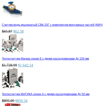
Счетчик воды крыльчатый СВК-25Г с комплектом монтажных частей (КМЧ)
$
65.87
$
62.58
Теплосчетчик Магика серии Е с двумя расходомерами Ду 150 мм
$
1,728.99
$
1,642.54
Теплосчетчик МАГИКА серии А с двумя расходомерами Ду 50 мм
$
895.09
$
850.34