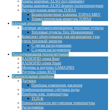
Краны шаровые ALSO под приварку
Краны шаровые ALSO фланец полнопроходные
Регулирующая арматура TOPAS
Балансировочные клапаны TOPAS MBV
Термостатическая арматура TOPAS
Блочные решения
Блочные автоматизированные тепловые пункты
Тепловые пункты Тесс Инжиниринг
Комплект оборудования для организации узла
учета тепловой энергии
С двумя расходомерами
С одним расходомером
Диспетчеризация теплосчетчиков
RADIOFID серия Base
RADIOFID серия Smart
Модемы и роутеры GSM/GPRS
Роутеры серии RUH
Измерительные приборы
Датчики
Приборы измерения давления
Комбинированные счётчики воды
Приборы изм. температуры
ТСП-К
Принадлежности регуляторов температуры
Расходомеры