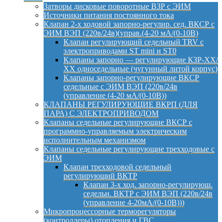
Затворы дисковые поворотные ВЗР с ЭИМ
Источники питания постоянного тока
Клапан 2-х ходовой запорно-регулир. сед. ВКСР с
ЭИМ ВЭП (220в/24в)(управ.(4-20 мА/(0-10В)
Клапан регулирующий седельный TRV с
электроприводами ST mini и ST0
Клапаны запорно — регулирующие КЗР-ХХ/
ХХ односедельные (чугунный литой корпус)
Клапаны запорно-регулирующие ВКСР
седельные с ЭИМ ВЭП (220в/24в
(управление (4-20 мА/(0-10В))
КЛАПАНЫ РЕГУЛИРУЮЩИЕ ВКРП (ДЛЯ
ПАРА) С ЭЛЕКТРОПРИВОДОМ
Клапаны седельные регулирующие ВКСР с
программно-управляемым электрическим
исполнительным механизмом
Клапаны седельные регулирующие трехходовые с
ЭИМ
Клапан трехходовой седельный
регулирующий ВКТР
Клапан 3-х ход. запорно-регулирующ.
седельн. ВКТР с ЭИМ ВЭП (220в/24в
(управление 4-20мА/(0-10В)))
Микропроцессорные терморегуляторы
(контроллеры) отопления и ГВС