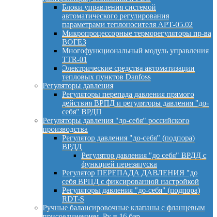
Блоки управления системой
автоматического регулирования
параметрами теплоносителя АРТ-05.02
Микропроцессорные терморегуляторы пр-ва
ВОГЕЗ
Многофункциональный модуль управления
TTR-01
Электрические средства автоматизации
тепловых пунктов Danfoss
Регуляторы давления
Регуляторы перепада давления прямого
действия ВРПД и регуляторы давления "до-
себя" ВРДП
Регуляторы давления "до-себя" российского
производства
Регулятор давления "до-себя" (подпора)
ВРДД
Регулятор давления "до себя" ВРДД с
функцией перезапуска
Регулятор ПЕРЕПАДА ДАВЛЕНИЯ "до
себя ВРПД с фиксированной настройкой
Регуляторы давления "до-себя" (подпора)
RDT-S
Ручные балансировочные клапаны с фланцевым
присоединением, Py = 16 бар