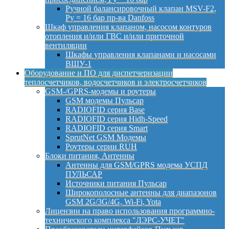
Ручной балансировочный клапан MSV-F2,
Py = 16 бар пр-ва Danfoss
Шкаф управления клапаном, насосом контуров
отопления и/или ГВС и/или приточной
вентиляции
Шкафы управления клапанами и насосами
ВШУ-1
Оборудование и ПО для диспетчеризации
теплосчетчиков, водосчетчиков и электросчетчиков
GSM-/GPRS-модемы и роутеры
GSM модемы Пульсар
RADIOFID серия Base
RADIOFID серия Hidh-Speed
RADIOFID серия Smart
SprutNet GSM Модемы
Роутеры серии RUH
Блоки питания, Антенны
Антенны для GSM/GPRS модема УСПД
ПУЛЬСАР
Источники питания Пульсар
Широкополосные антенны для диапазонов
GSM 2G/3G/4G, Wi-Fi, Yota
Лицензии на право использования программно-
технического комплекса "ЛЭРС-УЧЕТ"