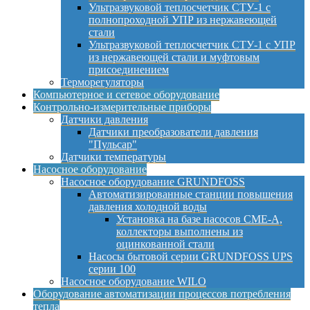
Ультразвуковой теплосчетчик СТУ-1 с
полнопроходной УПР из нержавеющей
стали
Ультразвуковой теплосчетчик СТУ-1 с УПР
из нержавеющей стали и муфтовым
присоединением
Терморегуляторы
Компьютерное и сетевое оборудование
Контрольно-измерительные приборы
Датчики давления
Датчики преобразователи давления
"Пульсар"
Датчики температуры
Насосное оборудование
Насосное оборудование GRUNDFOSS
Автоматизированные станции повышения
давления холодной воды
Установка на базе насосов CME-A,
коллекторы выполнены из
оцинкованной стали
Насосы бытовой серии GRUNDFOSS UPS
серии 100
Насосное оборудование WILO
Оборудование автоматизации процессов потребления
тепла