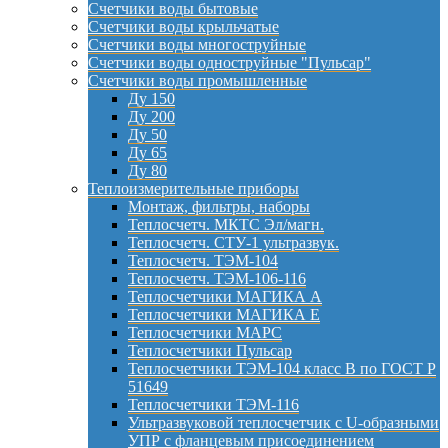
Счетчики воды бытовые
Счетчики воды крыльчатые
Счетчики воды многоструйные
Счетчики воды одноструйные "Пульсар"
Счетчики воды промышленные
Ду 150
Ду 200
Ду 50
Ду 65
Ду 80
Теплоизмерительные приборы
Монтаж, фильтры, наборы
Теплосчетч. МКТС Эл/магн.
Теплосчетч. СТУ-1 ультразвук.
Теплосчетч. ТЭМ-104
Теплосчетч. ТЭМ-106-116
Теплосчетчики МАГИКА А
Теплосчетчики МАГИКА Е
Теплосчетчики МАРС
Теплосчетчики Пульсар
Теплосчетчики ТЭМ-104 класс B по ГОСТ Р
51649
Теплосчетчики ТЭМ-116
Ультразвуковой теплосчетчик с U-образными
УПР с фланцевым присоединением