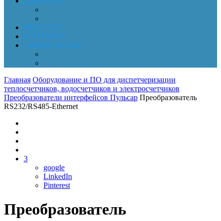
Документы
Online-оплата
Обработка персональных данных
НОВОСТИ
КОНТАКТЫ
Личный кабинет
Корзина
Заказы
Главная
Оборудование и ПО для диспетчеризации
теплосчетчиков, водосчетчиков и электросчетчиков
Преобразователи интерфейсов Пульсар
Преобразователь
RS232/RS485-Ethernet
3
google
LinkedIn
Pinterest
Преобразователь