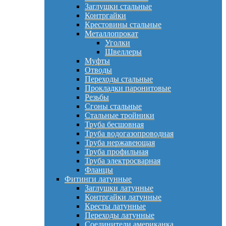
Заглушки стальные
Контргайки
Крестовины стальные
Металлопрокат
Уголки
Швеллеры
Муфты
Отводы
Переходы стальные
Прокладки паронитовые
Резьбы
Сгоны стальные
Стальные тройники
Труба бесшовная
Труба водогазопроводная
Труба нержавеющая
Труба профильная
Труба электросварная
Фланцы
Фитинги латунные
Заглушки латунные
Контргайки латунные
Кресты латунные
Переходы латунные
Соединители американка