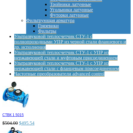
Тройники латунные
Угольники латунные
Футорки латунные
Фильтрующая арматура
Грязевики
Фильтры
Ультразвуковой теплосчетчик СТУ-1 с
полнопроходными УПР из черной стали фланцевого и
др. исполнения
Ультразвуковой теплосчетчик СТУ-1 с УПР из
нержавеющей стали и муфтовым присоединением
Ультразвуковой теплосчетчик СТУ-1 с УПР из
нержавеющей стали с фланцевым присоединением
Частотные преобразователи advanced control
СТВК 1 5015
$
504.00
$
495.54