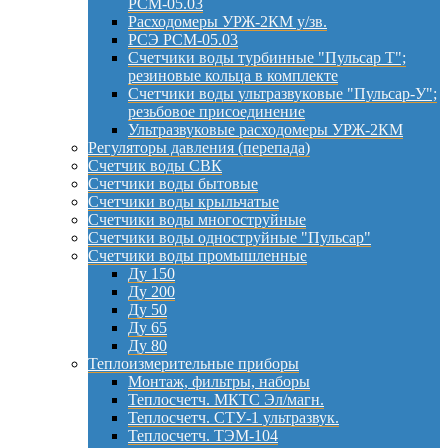
РСМ-05.03
Расходомеры УРЖ-2КМ у/зв.
РСЭ РСМ-05.03
Счетчики воды турбинные "Пульсар Т";
резиновые кольца в комплекте
Счетчики воды ультразвуковые "Пульсар-У";
резьбовое присоединение
Ультразвуковые расходомеры УРЖ-2КМ
Регуляторы давления (перепада)
Счетчик воды СВК
Счетчики воды бытовые
Счетчики воды крыльчатые
Счетчики воды многоструйные
Счетчики воды одноструйные "Пульсар"
Счетчики воды промышленные
Ду 150
Ду 200
Ду 50
Ду 65
Ду 80
Теплоизмерительные приборы
Монтаж, фильтры, наборы
Теплосчетч. МКТС Эл/магн.
Теплосчетч. СТУ-1 ультразвук.
Теплосчетч. ТЭМ-104