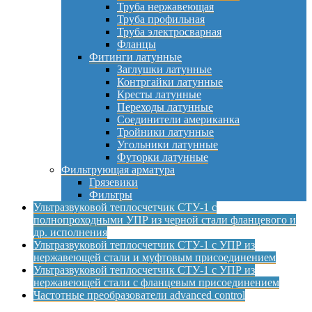
Труба нержавеющая
Труба профильная
Труба электросварная
Фланцы
Фитинги латунные
Заглушки латунные
Контргайки латунные
Кресты латунные
Переходы латунные
Соединители американка
Тройники латунные
Угольники латунные
Футорки латунные
Фильтрующая арматура
Грязевики
Фильтры
Ультразвуковой теплосчетчик СТУ-1 с
полнопроходными УПР из черной стали фланцевого и
др. исполнения
Ультразвуковой теплосчетчик СТУ-1 с УПР из
нержавеющей стали и муфтовым присоединением
Ультразвуковой теплосчетчик СТУ-1 с УПР из
нержавеющей стали с фланцевым присоединением
Частотные преобразователи advanced control