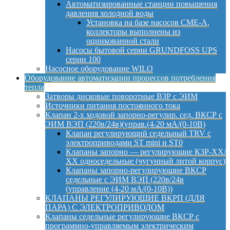
Автоматизированные станции повышения
давления холодной воды
Установка на базе насосов CME-A,
коллекторы выполнены из
оцинкованной стали
Насосы бытовой серии GRUNDFOSS UPS
серии 100
Насосное оборудование WILO
Оборудование автоматизации процессов потребления
тепла
Затворы дисковые поворотные ВЗР с ЭИМ
Источники питания постоянного тока
Клапан 2-х ходовой запорно-регулир. сед. ВКСР с
ЭИМ ВЭП (220в/24в)(управ.(4-20 мА/(0-10В)
Клапан регулирующий седельный TRV с
электроприводами ST mini и ST0
Клапаны запорно — регулирующие КЗР-ХХ/
ХХ односедельные (чугунный литой корпус)
Клапаны запорно-регулирующие ВКСР
седельные с ЭИМ ВЭП (220в/24в
(управление (4-20 мА/(0-10В))
КЛАПАНЫ РЕГУЛИРУЮЩИЕ ВКРП (ДЛЯ
ПАРА) С ЭЛЕКТРОПРИВОДОМ
Клапаны седельные регулирующие ВКСР с
программно-управляемым электрическим