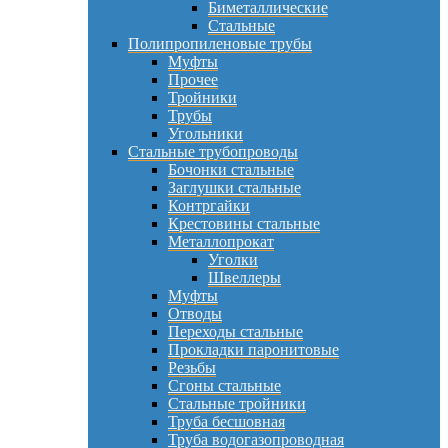
Биметаллические
Стальные
Полипропиленовые трубы
Муфты
Прочее
Тройники
Трубы
Угольники
Стальные трубопроводы
Бочонки стальные
Заглушки стальные
Контргайки
Крестовины стальные
Металлопрокат
Уголки
Швеллеры
Муфты
Отводы
Переходы стальные
Прокладки паронитовые
Резьбы
Сгоны стальные
Стальные тройники
Труба бесшовная
Труба водогазопроводная