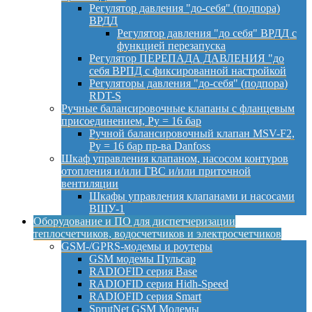
Регулятор давления "до-себя" (подпора)
ВРДД
Регулятор давления "до себя" ВРДД с
функцией перезапуска
Регулятор ПЕРЕПАДА ДАВЛЕНИЯ "до
себя ВРПД с фиксированной настройкой
Регуляторы давления "до-себя" (подпора)
RDT-S
Ручные балансировочные клапаны с фланцевым
присоединением, Py = 16 бар
Ручной балансировочный клапан MSV-F2,
Py = 16 бар пр-ва Danfoss
Шкаф управления клапаном, насосом контуров
отопления и/или ГВС и/или приточной
вентиляции
Шкафы управления клапанами и насосами
ВШУ-1
Оборудование и ПО для диспетчеризации
теплосчетчиков, водосчетчиков и электросчетчиков
GSM-/GPRS-модемы и роутеры
GSM модемы Пульсар
RADIOFID серия Base
RADIOFID серия Hidh-Speed
RADIOFID серия Smart
SprutNet GSM Модемы