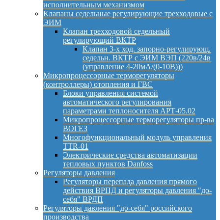
исполнительным механизмом
Клапаны седельные регулирующие трехходовые с
ЭИМ
Клапан трехходовой седельный
регулирующий ВКТР
Клапан 3-х ход. запорно-регулирующ.
седельн. ВКТР с ЭИМ ВЭП (220в/24в
(управление 4-20мА/(0-10В)))
Микропроцессорные терморегуляторы
(контроллеры) отопления и ГВС
Блоки управления системой
автоматического регулирования
параметрами теплоносителя АРТ-05.02
Микропроцессорные терморегуляторы пр-ва
ВОГЕЗ
Многофункциональный модуль управления
TTR-01
Электрические средства автоматизации
тепловых пунктов Danfoss
Регуляторы давления
Регуляторы перепада давления прямого
действия ВРПД и регуляторы давления "до-
себя" ВРДП
Регуляторы давления "до-себя" российского
производства