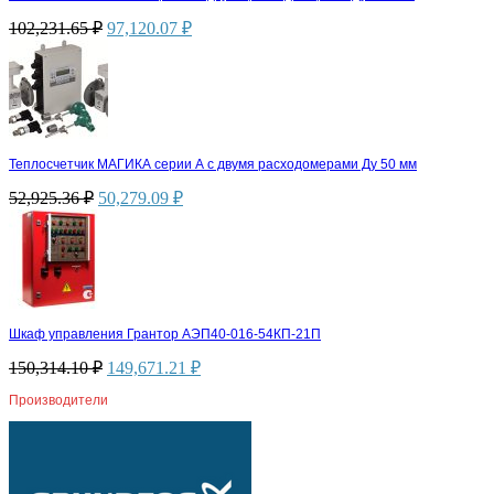
102,231.65
₽
97,120.07
₽
Теплосчетчик МАГИКА серии А с двумя расходомерами Ду 50 мм
52,925.36
₽
50,279.09
₽
Шкаф управления Грантор АЭП40-016-54КП-21П
150,314.10
₽
149,671.21
₽
Производители