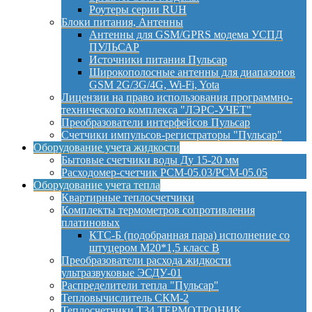
Роутеры серии RUH
Блоки питания, Антенны
Антенны для GSM/GPRS модема УСПД
ПУЛЬСАР
Источники питания Пульсар
Широкополосные антенны для диапазонов
GSM 2G/3G/4G, Wi-Fi, Yota
Лицензии на право использования программно-
технического комплекса "ЛЭРС-УЧЕТ"
Преобразователи интерфейсов Пульсар
Счетчики импульсов-регистраторы "Пульсар"
Оборудование учета жидкости
Бытовые счетчики воды Ду 15-20 мм
Расходомер-счетчик РСМ-05.03/РСМ-05.05
Оборудование учета тепла
Квартирные теплосчетчики
Комплекты термометров сопротивления
платиновых
КТС-Б (подобранная пара) исполнение со
штуцером М20*1,5 класс B
Преобразователи расхода жидкости
ультразвуковые ЭСДУ-01
Распределители тепла "Пульсар"
Тепловычислитель СКМ-2
Теплосчетчики Т34 ТЕРМОТРОНИК