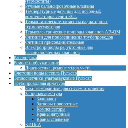
(термостаты)
Ручные балансировочные клапаны
Температурные датчики для погодных
компенсаторов серии ECL
Термостатические элементы радиаторных
терморегуляторов
Термоэлектрические приводы клапанов AB-QM
Фитинги для присоединения трубопроводов
Фитинги присоединительные
Электроприводы редукторные для
балансировочных клапанов
Распродажа
Ремонт и обсуживание
Диагностика, ремонт узлов учета
Счетчики воды и тепла Пульсар
Теплосчетчики ультразвуковые Пульсар
Трубопроводная арматура
Баки мембранные для систем отопления
Запорная арматура
Задвижки
Затворы поворотные
Компенсаторы
Краны латунные
Краны стальные
КИПиА