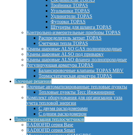
Тройники TOPAS
Угольники TOPAS
Удлинители TOPAS
Футорки TOPAS
Штуцеры для шланга TOPAS
Контрольно-измерительные приборы TOPAS
Распределитель затрат TOPAS
Счетчики тепла TOPAS
Краны шаровые ALSO GAS полнопроходные
Краны шаровые ALSO под приварку
Краны шаровые ALSO фланец полнопроходные
Регулирующая арматура TOPAS
Балансировочные клапаны TOPAS MBV
Термостатическая арматура TOPAS
Блочные решения
Блочные автоматизированные тепловые пункты
Тепловые пункты Тесс Инжиниринг
Комплект оборудования для организации узла
учета тепловой энергии
С двумя расходомерами
С одним расходомером
Диспетчеризация теплосчетчиков
RADIOFID серия Base
RADIOFID серия Smart