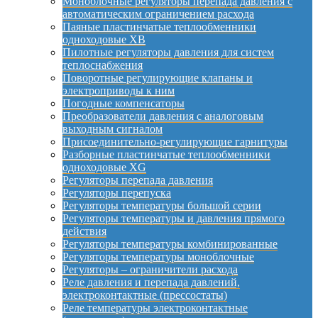
Моноблочные регуляторы перепада давления с
автоматическим ограничением расхода
Паяные пластинчатые теплообменники
одноходовые XB
Пилотные регуляторы давления для систем
теплоснабжения
Поворотные регулирующие клапаны и
электроприводы к ним
Погодные компенсаторы
Преобразователи давления с аналоговым
выходным сигналом
Присоединительно-регулирующие гарнитуры
Разборные пластинчатые теплообменники
одноходовые XG
Регуляторы перепада давления
Регуляторы перепуска
Регуляторы температуры большой серии
Регуляторы температуры и давления прямого
действия
Регуляторы температуры комбинированные
Регуляторы температуры моноблочные
Регуляторы – ограничители расхода
Реле давления и перепада давлений,
электроконтактные (прессостаты)
Реле температуры электроконтактные