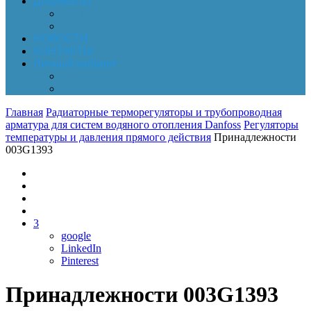
Документы
Online-оплата
Обработка персональных данных
НОВОСТИ
КОНТАКТЫ
Личный кабинет
Корзина
Заказы
Главная
Радиаторные терморегуляторы и трубопроводная
арматура для систем водяного отопления Danfoss
Регуляторы
температуры и давления прямого действия
Принадлежности
003G1393
3
google
LinkedIn
Pinterest
Принадлежности 003G1393