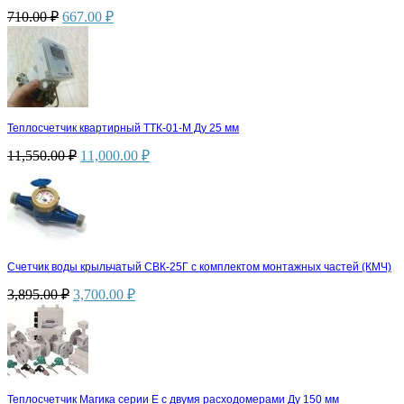
710.00
₽
667.00
₽
Теплосчетчик квартирный ТТК-01-М Ду 25 мм
11,550.00
₽
11,000.00
₽
Счетчик воды крыльчатый СВК-25Г с комплектом монтажных частей (КМЧ)
3,895.00
₽
3,700.00
₽
Теплосчетчик Магика серии Е с двумя расходомерами Ду 150 мм