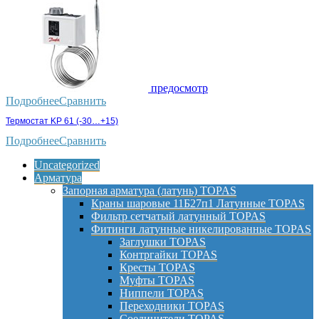
предосмотр
Подробнее
Сравнить
Термостат KP 61 (-30…+15)
Подробнее
Сравнить
Uncategorized
Арматура
Запорная арматура (латунь) TOPAS
Краны шаровые 11Б27п1 Латунные TOPAS
Фильтр сетчатый латунный TOPAS
Фитинги латунные никелированные TOPAS
Заглушки TOPAS
Контргайки TOPAS
Кресты TOPAS
Муфты TOPAS
Ниппели TOPAS
Переходники TOPAS
Соединители TOPAS