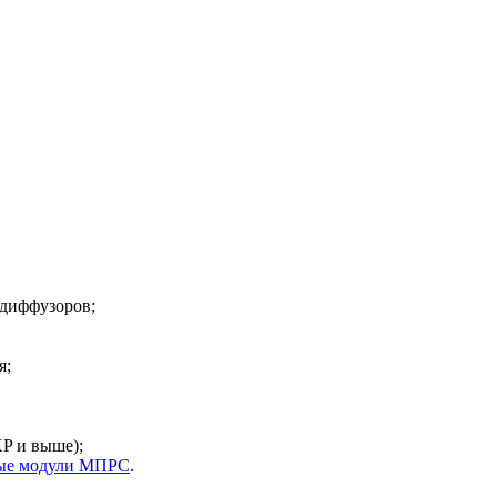
 диффузоров;
я;
P и выше);
ые модули МПРС
.