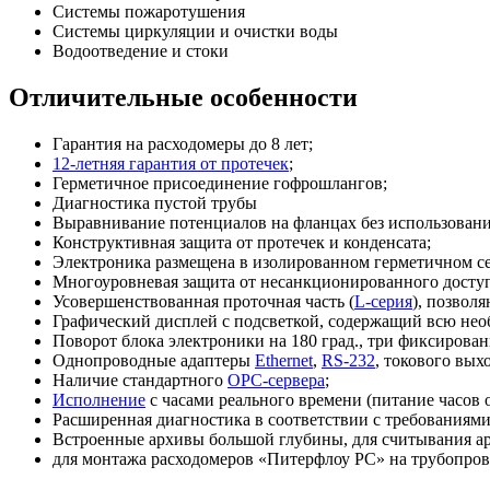
Системы пожаротушения
Системы циркуляции и очистки воды
Водоотведение и стоки
Отличительные особенности
Гарантия на расходомеры
до 8 лет
;
12-летняя гарантия от протечек
;
Герметичное присоединение гофрошлангов;
Диагностика пустой трубы
Выравнивание потенциалов на фланцах без использован
Конструктивная защита от протечек и конденсата;
Электроника размещена в изолированном герметичном се
Многоуровневая защита от несанкционированного доступ
Усовершенствованная проточная часть (
L-серия
), позвол
Графический дисплей с подсветкой, содержащий всю н
Поворот блока электроники на 180 град., три фиксирова
Однопроводные адаптеры
Ethernet
,
RS-232
,
токового вых
Наличие стандартного
ОРС-сервера
;
Исполнение
с часами реального времени (питание часов 
Расширенная диагностика в соответствии с требовани
Встроенные архивы большой глубины, для считывания ар
для монтажа расходомеров «Питерфлоу РС» на трубопров