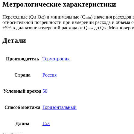
Метрологические характеристики
Переходные (Q
,Q
) и минимальные (Q
) значения расходов
t1
t2
min
относительной погрешности при измерении расхода и объема с
±5% в диапазоне измерений расхода от Q
до Q
; Межповеро
min
t2
Детали
Производитель
Термотроник
Страна
Россия
Условный проход
50
Способ монтажа
Горизонтальный
Длина
153