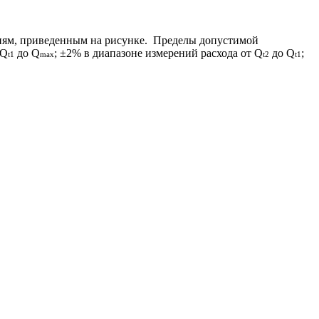
ниям, приведенным на рисунке.
Пределы допустимой
 Q
до Q
; ±2% в диапазоне измерений расхода от Q
до Q
;
t1
max
t2
t1