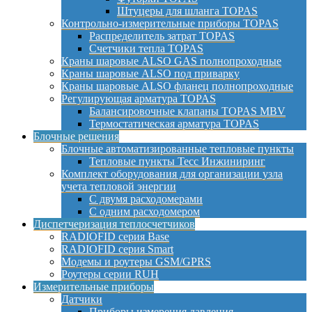
Штуцеры для шланга TOPAS
Контрольно-измерительные приборы TOPAS
Распределитель затрат TOPAS
Счетчики тепла TOPAS
Краны шаровые ALSO GAS полнопроходные
Краны шаровые ALSO под приварку
Краны шаровые ALSO фланец полнопроходные
Регулирующая арматура TOPAS
Балансировочные клапаны TOPAS MBV
Термостатическая арматура TOPAS
Блочные решения
Блочные автоматизированные тепловые пункты
Тепловые пункты Тесс Инжиниринг
Комплект оборудования для организации узла
учета тепловой энергии
С двумя расходомерами
С одним расходомером
Диспетчеризация теплосчетчиков
RADIOFID серия Base
RADIOFID серия Smart
Модемы и роутеры GSM/GPRS
Роутеры серии RUH
Измерительные приборы
Датчики
Приборы измерения давления