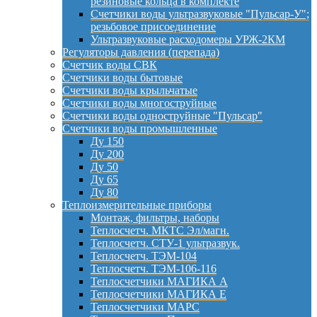
резиновые кольца в комплекте
Счетчики воды ультразвуковые "Пульсар-У";
резьбовое присоединение
Ультразвуковые расходомеры УРЖ-2КМ
Регуляторы давления (перепада)
Счетчик воды СВК
Счетчики воды бытовые
Счетчики воды крыльчатые
Счетчики воды многоструйные
Счетчики воды одноструйные "Пульсар"
Счетчики воды промышленные
Ду 150
Ду 200
Ду 50
Ду 65
Ду 80
Теплоизмерительные приборы
Монтаж, фильтры, наборы
Теплосчетч. МКТС Эл/магн.
Теплосчетч. СТУ-1 ультразвук.
Теплосчетч. ТЭМ-104
Теплосчетч. ТЭМ-106-116
Теплосчетчики МАГИКА А
Теплосчетчики МАГИКА Е
Теплосчетчики МАРС