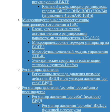
регулирующий ВКТР
Клапан 3-х ход. запорно-регулирующ.
седельн. ВКТР с ЭИМ ВЭП (220в/24в
(управление 4-20мА/(0-10В)))
Микропроцессорные терморегуляторы
(контроллеры) отопления и ГВС
Блоки управления системой
автоматического регулирования
параметрами теплоносителя АРТ-05.02
Микропроцессорные терморегуляторы пр-ва
ВОГЕЗ
Многофункциональный модуль управления
TTR-01
Электрические средства автоматизации
тепловых пунктов Danfoss
Регуляторы давления
Регуляторы перепада давления прямого
действия ВРПД и регуляторы давления "до-
себя" ВРДП
Регуляторы давления "до-себя" российского
производства
Регулятор давления "до-себя" (подпора)
ВРДД
Регулятор давления "до себя" ВРДД с
функцией перезапуска