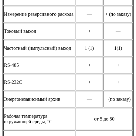
Измерение реверсивного расхода
—
+ (по заказу)
Токовый выход
+
—
Частотный (импульсный) выход
1 (1)
1(1)
RS-485
+
+
RS-232C
+
+
Энергонезависимый архив
—
+(по заказу)
Рабочая температура
от 5 до 50
окружающей среды, °C