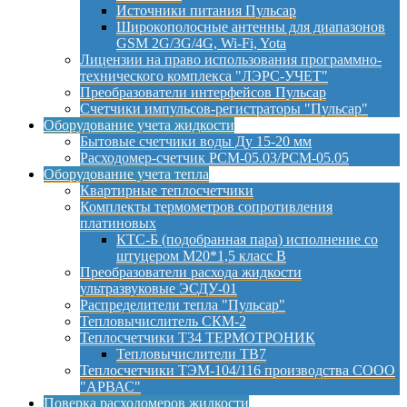
Источники питания Пульсар
Широкополосные антенны для диапазонов
GSM 2G/3G/4G, Wi-Fi, Yota
Лицензии на право использования программно-
технического комплекса "ЛЭРС-УЧЕТ"
Преобразователи интерфейсов Пульсар
Счетчики импульсов-регистраторы "Пульсар"
Оборудование учета жидкости
Бытовые счетчики воды Ду 15-20 мм
Расходомер-счетчик РСМ-05.03/РСМ-05.05
Оборудование учета тепла
Квартирные теплосчетчики
Комплекты термометров сопротивления
платиновых
КТС-Б (подобранная пара) исполнение со
штуцером М20*1,5 класс B
Преобразователи расхода жидкости
ультразвуковые ЭСДУ-01
Распределители тепла "Пульсар"
Тепловычислитель СКМ-2
Теплосчетчики Т34 ТЕРМОТРОНИК
Тепловычислители ТВ7
Теплосчетчики ТЭМ-104/116 производства СООО
"АРВАС"
Поверка расходомеров жидкости