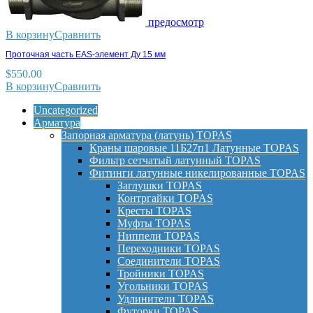
предосмотр
В корзину
Сравнить
Проточная часть EAS-элемент Ду 15 мм
$
550.00
В корзину
Сравнить
Uncategorized
Арматура
Запорная арматура (латунь) TOPAS
Краны шаровые 11Б27п1 Латунные TOPAS
Фильтр сетчатый латунный TOPAS
Фитинги латунные никелированные TOPAS
Заглушки TOPAS
Контргайки TOPAS
Кресты TOPAS
Муфты TOPAS
Ниппели TOPAS
Переходники TOPAS
Соединители TOPAS
Тройники TOPAS
Угольники TOPAS
Удлинители TOPAS
Футорки TOPAS