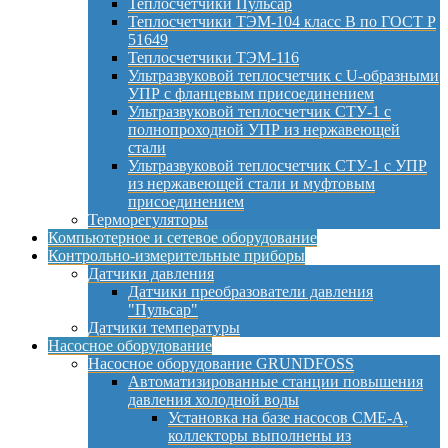
Теплосчетчики Пульсар
Теплосчетчики ТЭМ-104 класс B по ГОСТ Р
51649
Теплосчетчики ТЭМ-116
Ультразвуковой теплосчетчик с U-образными
УПР с фланцевым присоединением
Ультразвуковой теплосчетчик СТУ-1 с
полнопроходной УПР из нержавеющей
стали
Ультразвуковой теплосчетчик СТУ-1 с УПР
из нержавеющей стали и муфтовым
присоединением
Терморегуляторы
Компьютерное и сетевое оборудование
Контрольно-измерительные приборы
Датчики давления
Датчики преобразователи давления
"Пульсар"
Датчики температуры
Насосное оборудование
Насосное оборудование GRUNDFOSS
Автоматизированные станции повышения
давления холодной воды
Установка на базе насосов CME-A,
коллекторы выполнены из