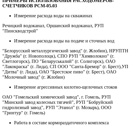
ПРИМЕРЫ ИСПОЛЬЗОВАНИЯ РАСХОДОМЕРОВ-
СЧЕТЧИКОВ РСМ-05.03
Измерение расхода воды на скважинах
Речицкий водоканал, Оршанский водоканал, РУП
"Пинскводстрой"
Измерение расхода воды на подаче и сточных вод
"Белорусский металлургический завод" (г. Жлобин), НРУПТН
"Дружба" (г. Новополоцк), СПО РУП "Химволокно" (г.
Светлогорск), ПО "Беларуськалий" (г. Солигорск), ОАО
"Лакокраска" (г. Лида), СП ООО "Санта-Бремор" (г. Брест),УП
"Дитва" (г. Лида), ОАО "Брестское пиво" (г. Брест), ОАО
"Молочный завод" (г. Жлобин)
Измерение агрессивных килотно-щелочных стоков
ОАО "Гомельский химический завод", г. Гомель, РУП
"Минский завод колесных тягачей", РУП "Бобруйский
гидролизный завод", РУП "Этанол" (г. Мозырь), ООО
"Гринтур" (г. Гомель)
Работа в составе кормораздаточного комплекса