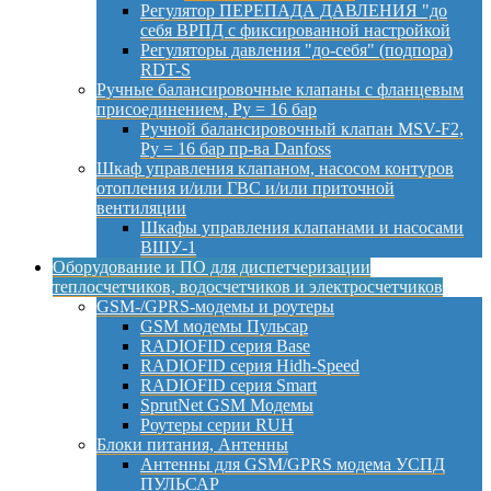
Регулятор ПЕРЕПАДА ДАВЛЕНИЯ "до
себя ВРПД с фиксированной настройкой
Регуляторы давления "до-себя" (подпора)
RDT-S
Ручные балансировочные клапаны с фланцевым
присоединением, Py = 16 бар
Ручной балансировочный клапан MSV-F2,
Py = 16 бар пр-ва Danfoss
Шкаф управления клапаном, насосом контуров
отопления и/или ГВС и/или приточной
вентиляции
Шкафы управления клапанами и насосами
ВШУ-1
Оборудование и ПО для диспетчеризации
теплосчетчиков, водосчетчиков и электросчетчиков
GSM-/GPRS-модемы и роутеры
GSM модемы Пульсар
RADIOFID серия Base
RADIOFID серия Hidh-Speed
RADIOFID серия Smart
SprutNet GSM Модемы
Роутеры серии RUH
Блоки питания, Антенны
Антенны для GSM/GPRS модема УСПД
ПУЛЬСАР