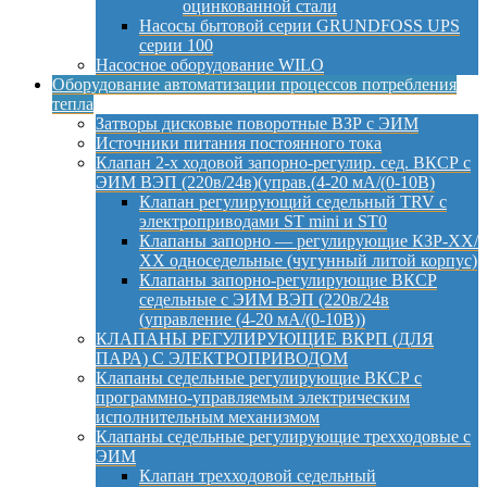
оцинкованной стали
Насосы бытовой серии GRUNDFOSS UPS
серии 100
Насосное оборудование WILO
Оборудование автоматизации процессов потребления
тепла
Затворы дисковые поворотные ВЗР с ЭИМ
Источники питания постоянного тока
Клапан 2-х ходовой запорно-регулир. сед. ВКСР с
ЭИМ ВЭП (220в/24в)(управ.(4-20 мА/(0-10В)
Клапан регулирующий седельный TRV с
электроприводами ST mini и ST0
Клапаны запорно — регулирующие КЗР-ХХ/
ХХ односедельные (чугунный литой корпус)
Клапаны запорно-регулирующие ВКСР
седельные с ЭИМ ВЭП (220в/24в
(управление (4-20 мА/(0-10В))
КЛАПАНЫ РЕГУЛИРУЮЩИЕ ВКРП (ДЛЯ
ПАРА) С ЭЛЕКТРОПРИВОДОМ
Клапаны седельные регулирующие ВКСР с
программно-управляемым электрическим
исполнительным механизмом
Клапаны седельные регулирующие трехходовые с
ЭИМ
Клапан трехходовой седельный