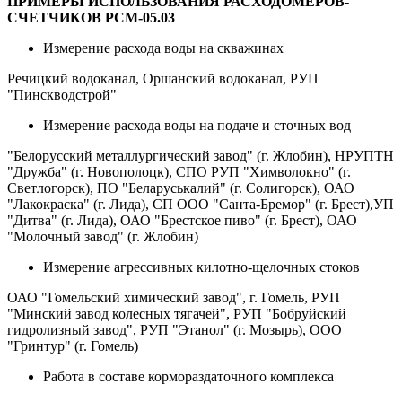
ПРИМЕРЫ ИСПОЛЬЗОВАНИЯ РАСХОДОМЕРОВ-
СЧЕТЧИКОВ РСМ-05.03
Измерение расхода воды на скважинах
Речицкий водоканал, Оршанский водоканал, РУП
"Пинскводстрой"
Измерение расхода воды на подаче и сточных вод
"Белорусский металлургический завод" (г. Жлобин), НРУПТН
"Дружба" (г. Новополоцк), СПО РУП "Химволокно" (г.
Светлогорск), ПО "Беларуськалий" (г. Солигорск), ОАО
"Лакокраска" (г. Лида), СП ООО "Санта-Бремор" (г. Брест),УП
"Дитва" (г. Лида), ОАО "Брестское пиво" (г. Брест), ОАО
"Молочный завод" (г. Жлобин)
Измерение агрессивных килотно-щелочных стоков
ОАО "Гомельский химический завод", г. Гомель, РУП
"Минский завод колесных тягачей", РУП "Бобруйский
гидролизный завод", РУП "Этанол" (г. Мозырь), ООО
"Гринтур" (г. Гомель)
Работа в составе кормораздаточного комплекса