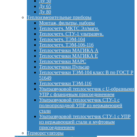
Ду 50
Ду 65
Ду 80
Теплоизмерительные приборы
Монтаж, фильтры, наборы
Теплосчетч. МКТС Эл/магн.
Теплосчетч. СТУ-1 ультразвук.
Теплосчетч. ТЭМ-104
Теплосчетч. ТЭМ-106-116
Теплосчетчики МАГИКА А
Теплосчетчики МАГИКА Е
Теплосчетчики МАРС
Теплосчетчики Пульсар
Теплосчетчики ТЭМ-104 класс B по ГОСТ Р
51649
Теплосчетчики ТЭМ-116
Ультразвуковой теплосчетчик с U-образными
УПР с фланцевым присоединением
Ультразвуковой теплосчетчик СТУ-1 с
полнопроходной УПР из нержавеющей
стали
Ультразвуковой теплосчетчик СТУ-1 с УПР
из нержавеющей стали и муфтовым
присоединением
Терморегуляторы