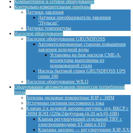
Компьютерное и сетевое оборудование
Контрольно-измерительные приборы
Датчики давления
Датчики преобразователи давления
"Пульсар"
Датчики температуры
Насосное оборудование
Насосное оборудование GRUNDFOSS
Автоматизированные станции повышения
давления холодной воды
Установка на базе насосов CME-A,
коллекторы выполнены из
оцинкованной стали
Насосы бытовой серии GRUNDFOSS UPS
серии 100
Насосное оборудование WILO
Оборудование автоматизации процессов потребления
тепла
Затворы дисковые поворотные ВЗР с ЭИМ
Источники питания постоянного тока
Клапан 2-х ходовой запорно-регулир. сед. ВКСР с
ЭИМ ВЭП (220в/24в)(управ.(4-20 мА/(0-10В)
Клапан регулирующий седельный TRV с
электроприводами ST mini и ST0
Клапаны запорно — регулирующие КЗР-ХХ/