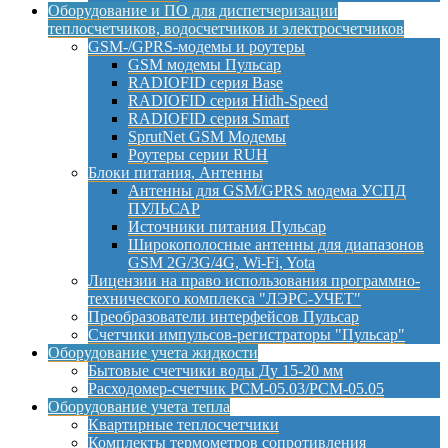
Оборудование и ПО для диспетчеризации
теплосчетчиков, водосчетчиков и электросчетчиков
GSM-/GPRS-модемы и роутеры
GSM модемы Пульсар
RADIOFID серия Base
RADIOFID серия Hidh-Speed
RADIOFID серия Smart
SprutNet GSM Модемы
Роутеры серии RUH
Блоки питания, Антенны
Антенны для GSM/GPRS модема УСПД
ПУЛЬСАР
Источники питания Пульсар
Широкополосные антенны для диапазонов
GSM 2G/3G/4G, Wi-Fi, Yota
Лицензии на право использования программно-
технического комплекса "ЛЭРС-УЧЕТ"
Преобразователи интерфейсов Пульсар
Счетчики импульсов-регистраторы "Пульсар"
Оборудование учета жидкости
Бытовые счетчики воды Ду 15-20 мм
Расходомер-счетчик РСМ-05.03/РСМ-05.05
Оборудование учета тепла
Квартирные теплосчетчики
Комплекты термометров сопротивления