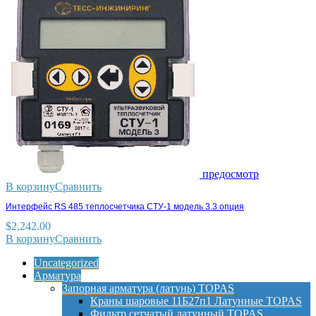
предосмотр
В корзину
Сравнить
Интерфейс RS 485 теплосчетчика СТУ-1 модель 3.3 опция
$
2,242.00
В корзину
Сравнить
Uncategorized
Арматура
Запорная арматура (латунь) TOPAS
Краны шаровые 11Б27п1 Латунные TOPAS
Фильтр сетчатый латунный TOPAS