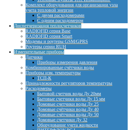
Комплект оборудования для организации узла
учета тепловой энергии
С двумя расходомерами
С одним расходомером
Диспетчеризация теплосчетчиков
RADIOFID серия Base
RADIOFID серия Smart
Модемы и роутеры GSM/GPRS
Роутеры серии RUH
Измерительные приборы
Датчики
Приборы измерения давления
Комбинированные счётчики воды
Приборы изм. температуры
ТСП-К
Принадлежности регуляторов температуры
Расходомеры
Бытовой счетчик воды Ду 20мм
Бытовые счетчики воды Ду 15 мм
Домовые счетчики воды Ду 25
Домовые счётчики воды Ду 40
Домовые счётчики воды Ду 50
Домовые счетчики Ду 32
Оборудование учета жидкости