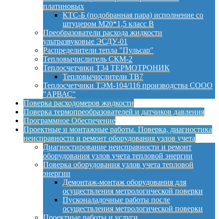
платиновых
КТС-Б (подобранная пара) исполнение со
штуцером М20*1,5 класс B
Преобразователи расхода жидкости
ультразвуковые ЭСДУ-01
Распределители тепла "Пульсар"
Тепловычислитель СКМ-2
Теплосчетчики Т34 ТЕРМОТРОНИК
Тепловычислители ТВ7
Теплосчетчики ТЭМ-104/116 производства СООО
"АРВАС"
Поверка расходомеров жидкости
Поверка термопреобразователей и датчиков давления
Программное Обеспечение
Проектные и монтажные работы. Поверка, диагностика
неисправности и ремонт оборудования узлов учета
Диагностирование неисправности и ремонт
оборудования узлов учета тепловой энергии
Поверка оборудования узлов учета тепловой
энергии
Демонтаж-монтаж оборудования для
осуществления метрологической поверки
Пусконаладочные работы после
осуществления метрологической поверки
Проектные работы и услуги