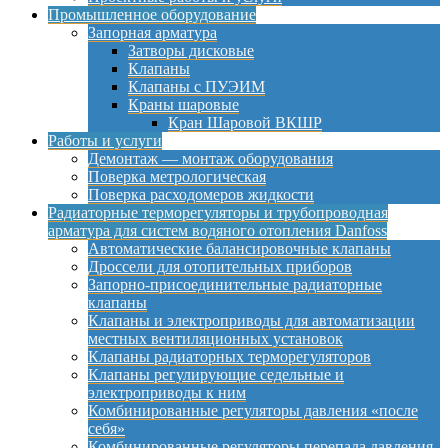
Промышленное оборудование
Запорная арматура
Затворы дисковые
Клапаны
Клапаны с ПУЭИМ
Краны шаровые
Кран Шаровой ВКШР
Работы и услуги
Демонтаж — монтаж оборудования
Поверка метрологическая
Поверка расходомеров жидкости
Радиаторные терморегуляторы и трубопроводная
арматура для систем водяного отопления Danfoss
Автоматические балансировочные клапаны
Дроссели для отопительных приборов
Запорно-присоединительные радиаторные
клапаны
Клапаны и электроприводы для автоматизации
местных вентиляционных установок
Клапаны радиаторных терморегуляторов
Клапаны регулирующие седельные и
электроприводы к ним
Комбинированные регуляторы давления «после
себя»
Комбинированные регуляторы перепада давления