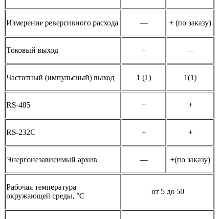
Измерение реверсивного расхода
—
+ (по заказу)
Токовый выход
+
—
Частотный (импульсный) выход
1 (1)
1(1)
RS-485
+
+
RS-232C
+
+
Энергонезависимый архив
—
+(по заказу)
Рабочая температура
от 5 до 50
окружающей среды, °C