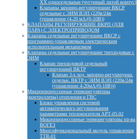
ХХ односедельные (чугунный литой корпус)
Клапаны запорно-регулирующие ВКСР
седельные с ЭИМ ВЭП (220в/24в
(управление (4-20 мА/(0-10В))
КЛАПАНЫ РЕГУЛИРУЮЩИЕ ВКРП (ДЛЯ
ПАРА) С ЭЛЕКТРОПРИВОДОМ
Клапаны седельные регулирующие ВКСР с
программно-управляемым электрическим
исполнительным механизмом
Клапаны седельные регулирующие трехходовые с
ЭИМ
Клапан трехходовой седельный
регулирующий ВКТР
Клапан 3-х ход. запорно-регулирующ.
седельн. ВКТР с ЭИМ ВЭП (220в/24в
(управление 4-20мА/(0-10В)))
Микропроцессорные терморегуляторы
(контроллеры) отопления и ГВС
Блоки управления системой
автоматического регулирования
параметрами теплоносителя АРТ-05.02
Микропроцессорные терморегуляторы пр-ва
ВОГЕЗ
Многофункциональный модуль управления
TTR-01