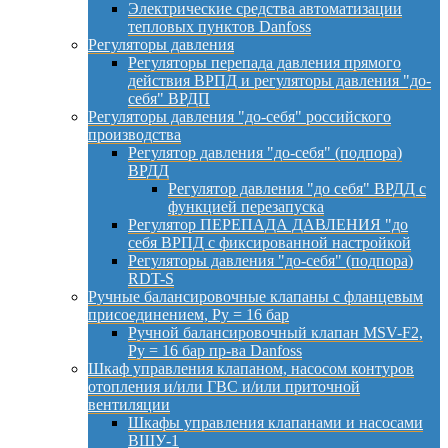
Электрические средства автоматизации
тепловых пунктов Danfoss
Регуляторы давления
Регуляторы перепада давления прямого
действия ВРПД и регуляторы давления "до-
себя" ВРДП
Регуляторы давления "до-себя" российского
производства
Регулятор давления "до-себя" (подпора)
ВРДД
Регулятор давления "до себя" ВРДД с
функцией перезапуска
Регулятор ПЕРЕПАДА ДАВЛЕНИЯ "до
себя ВРПД с фиксированной настройкой
Регуляторы давления "до-себя" (подпора)
RDT-S
Ручные балансировочные клапаны с фланцевым
присоединением, Py = 16 бар
Ручной балансировочный клапан MSV-F2,
Py = 16 бар пр-ва Danfoss
Шкаф управления клапаном, насосом контуров
отопления и/или ГВС и/или приточной
вентиляции
Шкафы управления клапанами и насосами
ВШУ-1