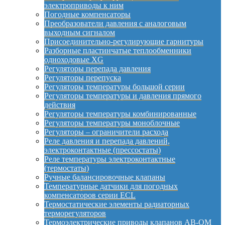
электроприводы к ним
Погодные компенсаторы
Преобразователи давления с аналоговым
выходным сигналом
Присоединительно-регулирующие гарнитуры
Разборные пластинчатые теплообменники
одноходовые XG
Регуляторы перепада давления
Регуляторы перепуска
Регуляторы температуры большой серии
Регуляторы температуры и давления прямого
действия
Регуляторы температуры комбинированные
Регуляторы температуры моноблочные
Регуляторы – ограничители расхода
Реле давления и перепада давлений,
электроконтактные (прессостаты)
Реле температуры электроконтактные
(термостаты)
Ручные балансировочные клапаны
Температурные датчики для погодных
компенсаторов серии ECL
Термостатические элементы радиаторных
терморегуляторов
Термоэлектрические приводы клапанов AB-QM