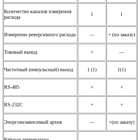
Количество каналов измерения
1
1
расхода
Измерение реверсивного расхода
—
+ (по заказу)
Токовый выход
+
—
Частотный (импульсный) выход
1 (1)
1(1)
RS-485
+
+
RS-232C
+
+
Энергонезависимый архив
—
+(по заказу)
Рабочая температура