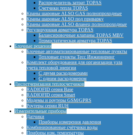
Распределитель затрат TOPAS
Счетчики тепла TOPAS
Краны шаровые ALSO GAS полнопроходные
Краны шаровые ALSO под приварку
Краны шаровые ALSO фланец полнопроходные
Регулирующая арматура TOPAS
Балансировочные клапаны TOPAS MBV
Термостатическая арматура TOPAS
Блочные решения
Блочные автоматизированные тепловые пункты
Тепловые пункты Тесс Инжиниринг
Комплект оборудования для организации узла
учета тепловой энергии
С двумя расходомерами
С одним расходомером
Диспетчеризация теплосчетчиков
RADIOFID серия Base
RADIOFID серия Smart
Модемы и роутеры GSM/GPRS
Роутеры серии RUH
Измерительные приборы
Датчики
Приборы измерения давления
Комбинированные счётчики воды
Приборы изм. температуры