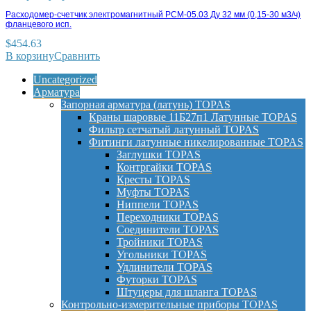
Расходомер-счетчик электромагнитный РСМ-05.03 Ду 32 мм (0,15-30 м3/ч)
фланцевого исп.
$
454.63
В корзину
Сравнить
Uncategorized
Арматура
Запорная арматура (латунь) TOPAS
Краны шаровые 11Б27п1 Латунные TOPAS
Фильтр сетчатый латунный TOPAS
Фитинги латунные никелированные TOPAS
Заглушки TOPAS
Контргайки TOPAS
Кресты TOPAS
Муфты TOPAS
Ниппели TOPAS
Переходники TOPAS
Соединители TOPAS
Тройники TOPAS
Угольники TOPAS
Удлинители TOPAS
Футорки TOPAS
Штуцеры для шланга TOPAS
Контрольно-измерительные приборы TOPAS