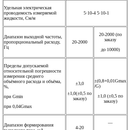
Удельная электрическая
проводимость измеряемой
5·10-4 5·10-1
жидкости, См/м
20-2000 (по
Диапазон выходной частоты,
заказу
пропорциональный расходу,
20-2000
Гц
до 10000)
Пределы допускаемой
относительной погрешности
измерения среднего
±(0,8+0,01Gmax
объёмного расхода и объёма,
±3,0
/G)
%,
±1,0(±0,5 по
±1,0 (±0,5 по
при Gmin
заказу)
заказу)
при 0,04Gmax
—
Диапазон формирования
4-20