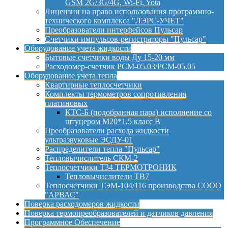
GSM 2G/3G/4G, Wi-Fi, Yota
Лицензии на право использования программно-
технического комплекса "ЛЭРС-УЧЕТ"
Преобразователи интерфейсов Пульсар
Счетчики импульсов-регистраторы "Пульсар"
Оборудование учета жидкости
Бытовые счетчики воды Ду 15-20 мм
Расходомер-счетчик РСМ-05.03/РСМ-05.05
Оборудование учета тепла
Квартирные теплосчетчики
Комплекты термометров сопротивления
платиновых
КТС-Б (подобранная пара) исполнение со
штуцером М20*1,5 класс B
Преобразователи расхода жидкости
ультразвуковые ЭСДУ-01
Распределители тепла "Пульсар"
Тепловычислитель СКМ-2
Теплосчетчики Т34 ТЕРМОТРОНИК
Тепловычислители ТВ7
Теплосчетчики ТЭМ-104/116 производства СООО
"АРВАС"
Поверка расходомеров жидкости
Поверка термопреобразователей и датчиков давления
Программное Обеспечение