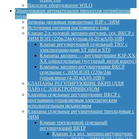
Насосное оборудование WILO
Оборудование автоматизации процессов потребления
тепла
Затворы дисковые поворотные ВЗР с ЭИМ
Источники питания постоянного тока
Клапан 2-х ходовой запорно-регулир. сед. ВКСР с
ЭИМ ВЭП (220в/24в)(управ.(4-20 мА/(0-10В)
Клапан регулирующий седельный TRV с
электроприводами ST mini и ST0
Клапаны запорно — регулирующие КЗР-ХХ/
ХХ односедельные (чугунный литой корпус)
Клапаны запорно-регулирующие ВКСР
седельные с ЭИМ ВЭП (220в/24в
(управление (4-20 мА/(0-10В))
КЛАПАНЫ РЕГУЛИРУЮЩИЕ ВКРП (ДЛЯ
ПАРА) С ЭЛЕКТРОПРИВОДОМ
Клапаны седельные регулирующие ВКСР с
программно-управляемым электрическим
исполнительным механизмом
Клапаны седельные регулирующие трехходовые с
ЭИМ
Клапан трехходовой седельный
регулирующий ВКТР
Клапан 3-х ход. запорно-регулирующ.