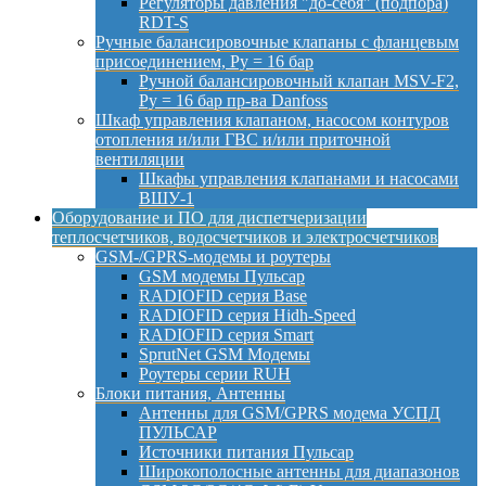
Регуляторы давления "до-себя" (подпора)
RDT-S
Ручные балансировочные клапаны с фланцевым
присоединением, Py = 16 бар
Ручной балансировочный клапан MSV-F2,
Py = 16 бар пр-ва Danfoss
Шкаф управления клапаном, насосом контуров
отопления и/или ГВС и/или приточной
вентиляции
Шкафы управления клапанами и насосами
ВШУ-1
Оборудование и ПО для диспетчеризации
теплосчетчиков, водосчетчиков и электросчетчиков
GSM-/GPRS-модемы и роутеры
GSM модемы Пульсар
RADIOFID серия Base
RADIOFID серия Hidh-Speed
RADIOFID серия Smart
SprutNet GSM Модемы
Роутеры серии RUH
Блоки питания, Антенны
Антенны для GSM/GPRS модема УСПД
ПУЛЬСАР
Источники питания Пульсар
Широкополосные антенны для диапазонов