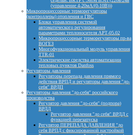
седельн. ВКТР с ЭИМ ВЭП (220в/24в
(управление 4-20мА/(0-10В)))
Микропроцессорные терморегуляторы
(контроллеры) отопления и ГВС
Блоки управления системой
автоматического регулирования
параметрами теплоносителя АРТ-05.02
Микропроцессорные терморегуляторы пр-ва
ВОГЕЗ
Многофункциональный модуль управления
TTR-01
Электрические средства автоматизации
тепловых пунктов Danfoss
Регуляторы давления
Регуляторы перепада давления прямого
действия ВРПД и регуляторы давления "до-
себя" ВРДП
Регуляторы давления "до-себя" российского
производства
Регулятор давления "до-себя" (подпора)
ВРДД
Регулятор давления "до себя" ВРДД с
функцией перезапуска
Регулятор ПЕРЕПАДА ДАВЛЕНИЯ "до
себя ВРПД с фиксированной настройкой