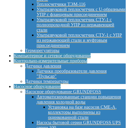
Теплосчетчики ТЭМ-116
Ультразвуковой теплосчетчик с U-образными
УПР с фланцевым присоединением
Ультразвуковой теплосчетчик СТУ-1 с
полнопроходной УПР из нержавеющей
стали
Ультразвуковой теплосчетчик СТУ-1 с УПР
из нержавеющей стали и муфтовым
присоединением
Терморегуляторы
Компьютерное и сетевое оборудование
Контрольно-измерительные приборы
Датчики давления
Датчики преобразователи давления
"Пульсар"
Датчики температуры
Насосное оборудование
Насосное оборудование GRUNDFOSS
Автоматизированные станции повышения
давления холодной воды
Установка на базе насосов CME-A,
коллекторы выполнены из
оцинкованной стали
Насосы бытовой серии GRUNDFOSS UPS
серии 100