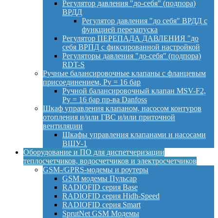
Регулятор давления "до-себя" (подпора)
ВРДД
Регулятор давления "до себя" ВРДД с
функцией перезапуска
Регулятор ПЕРЕПАДА ДАВЛЕНИЯ "до
себя ВРПД с фиксированной настройкой
Регуляторы давления "до-себя" (подпора)
RDT-S
Ручные балансировочные клапаны с фланцевым
присоединением, Py = 16 бар
Ручной балансировочный клапан MSV-F2,
Py = 16 бар пр-ва Danfoss
Шкаф управления клапаном, насосом контуров
отопления и/или ГВС и/или приточной
вентиляции
Шкафы управления клапанами и насосами
ВШУ-1
Оборудование и ПО для диспетчеризации
теплосчетчиков, водосчетчиков и электросчетчиков
GSM-/GPRS-модемы и роутеры
GSM модемы Пульсар
RADIOFID серия Base
RADIOFID серия Hidh-Speed
RADIOFID серия Smart
SprutNet GSM Модемы