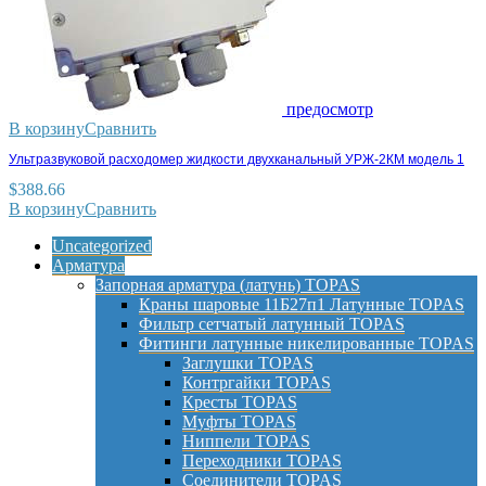
предосмотр
В корзину
Сравнить
Ультразвуковой расходомер жидкости двухканальный УРЖ-2КМ модель 1
$
388.66
В корзину
Сравнить
Uncategorized
Арматура
Запорная арматура (латунь) TOPAS
Краны шаровые 11Б27п1 Латунные TOPAS
Фильтр сетчатый латунный TOPAS
Фитинги латунные никелированные TOPAS
Заглушки TOPAS
Контргайки TOPAS
Кресты TOPAS
Муфты TOPAS
Ниппели TOPAS
Переходники TOPAS
Соединители TOPAS