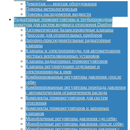
Демонтаж — монтаж оборудования
Поверка метрологическая
Поверка расходомеров жидкости
Радиаторные терморегуляторы и трубопроводная
арматура для систем водяного отопления Danfoss
Автоматические балансировочные клапаны
Дроссели для отопительных приборов
Запорно-присоединительные радиаторные
клапаны
Клапаны и электроприводы для автоматизации
местных вентиляционных установок
Клапаны радиаторных терморегуляторов
Клапаны регулирующие седельные и
электроприводы к ним
Комбинированные регуляторы давления «после
себя»
Комбинированные регуляторы перепада давления
с автоматическим ограничением расхода
Комплекты терморегуляторов для систем
отопления
Комплекты терморегуляторов и запорных
клапанов
Моноблочные регуляторы давления «до себя»
Моноблочные регуляторы давления «после себя»
Моноблочные регуляторы перепада давления с