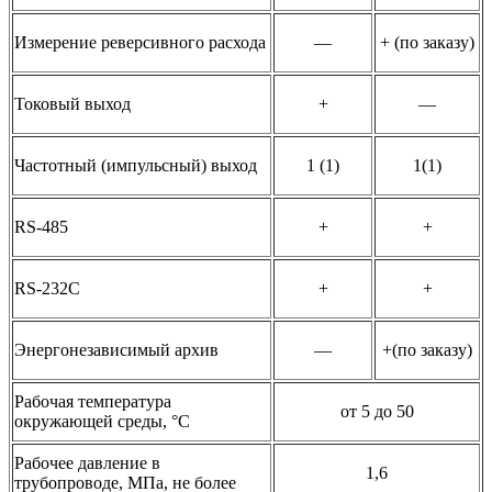
Измерение реверсивного расхода
—
+ (по заказу)
Токовый выход
+
—
Частотный (импульсный) выход
1 (1)
1(1)
RS-485
+
+
RS-232C
+
+
Энергонезависимый архив
—
+(по заказу)
Рабочая температура
от 5 до 50
окружающей среды, °C
Рабочее давление в
1,6
трубопроводе, МПа, не более