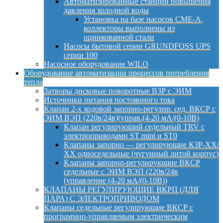
Автоматизированные станции повышения
давления холодной воды
Установка на базе насосов CME-A,
коллекторы выполнены из
оцинкованной стали
Насосы бытовой серии GRUNDFOSS UPS
серии 100
Насосное оборудование WILO
Оборудование автоматизации процессов потребления
тепла
Затворы дисковые поворотные ВЗР с ЭИМ
Источники питания постоянного тока
Клапан 2-х ходовой запорно-регулир. сед. ВКСР с
ЭИМ ВЭП (220в/24в)(управ.(4-20 мА/(0-10В)
Клапан регулирующий седельный TRV с
электроприводами ST mini и ST0
Клапаны запорно — регулирующие КЗР-ХХ/
ХХ односедельные (чугунный литой корпус)
Клапаны запорно-регулирующие ВКСР
седельные с ЭИМ ВЭП (220в/24в
(управление (4-20 мА/(0-10В))
КЛАПАНЫ РЕГУЛИРУЮЩИЕ ВКРП (ДЛЯ
ПАРА) С ЭЛЕКТРОПРИВОДОМ
Клапаны седельные регулирующие ВКСР с
программно-управляемым электрическим