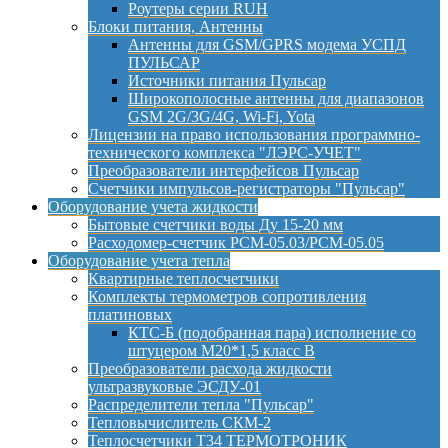
Роутеры серии RUH
Блоки питания, Антенны
Антенны для GSM/GPRS модема УСПД
ПУЛЬСАР
Источники питания Пульсар
Широкополосные антенны для диапазонов
GSM 2G/3G/4G, Wi-Fi, Yota
Лицензии на право использования программно-
технического комплекса "ЛЭРС-УЧЕТ"
Преобразователи интерфейсов Пульсар
Счетчики импульсов-регистраторы "Пульсар"
Оборудование учета жидкости
Бытовые счетчики воды Ду 15-20 мм
Расходомер-счетчик РСМ-05.03/РСМ-05.05
Оборудование учета тепла
Квартирные теплосчетчики
Комплекты термометров сопротивления
платиновых
КТС-Б (подобранная пара) исполнение со
штуцером М20*1,5 класс B
Преобразователи расхода жидкости
ультразвуковые ЭСДУ-01
Распределители тепла "Пульсар"
Тепловычислитель СКМ-2
Теплосчетчики Т34 ТЕРМОТРОНИК