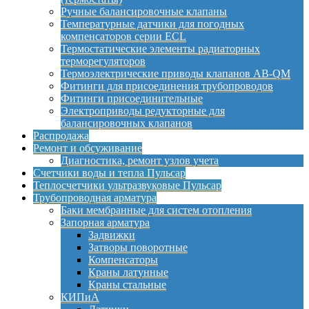
Ручные балансировочные клапаны
Температурные датчики для погодных
компенсаторов серии ECL
Термостатические элементы радиаторных
терморегуляторов
Термоэлектрические приводы клапанов AB-QM
Фитинги для присоединения трубопроводов
Фитинги присоединительные
Электроприводы редукторные для
балансировочных клапанов
Распродажа
Ремонт и обсуживание
Диагностика, ремонт узлов учета
Счетчики воды и тепла Пульсар
Теплосчетчики ультразвуковые Пульсар
Трубопроводная арматура
Баки мембранные для систем отопления
Запорная арматура
Задвижки
Затворы поворотные
Компенсаторы
Краны латунные
Краны стальные
КИПиА