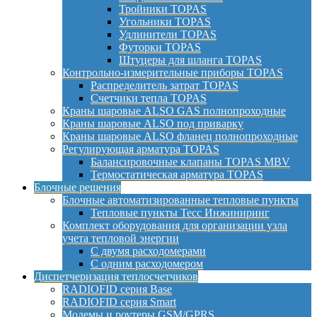
Тройники TOPAS
Угольники TOPAS
Удлинители TOPAS
Футорки TOPAS
Штуцеры для шланга TOPAS
Контрольно-измерительные приборы TOPAS
Распределитель затрат TOPAS
Счетчики тепла TOPAS
Краны шаровые ALSO GAS полнопроходные
Краны шаровые ALSO под приварку
Краны шаровые ALSO фланец полнопроходные
Регулирующая арматура TOPAS
Балансировочные клапаны TOPAS MBV
Термостатическая арматура TOPAS
Блочные решения
Блочные автоматизированные тепловые пункты
Тепловые пункты Тесс Инжиниринг
Комплект оборудования для организации узла
учета тепловой энергии
С двумя расходомерами
С одним расходомером
Диспетчеризация теплосчетчиков
RADIOFID серия Base
RADIOFID серия Smart
Модемы и роутеры GSM/GPRS