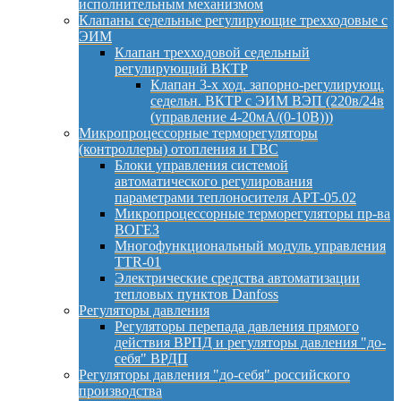
исполнительным механизмом
Клапаны седельные регулирующие трехходовые с
ЭИМ
Клапан трехходовой седельный
регулирующий ВКТР
Клапан 3-х ход. запорно-регулирующ.
седельн. ВКТР с ЭИМ ВЭП (220в/24в
(управление 4-20мА/(0-10В)))
Микропроцессорные терморегуляторы
(контроллеры) отопления и ГВС
Блоки управления системой
автоматического регулирования
параметрами теплоносителя АРТ-05.02
Микропроцессорные терморегуляторы пр-ва
ВОГЕЗ
Многофункциональный модуль управления
TTR-01
Электрические средства автоматизации
тепловых пунктов Danfoss
Регуляторы давления
Регуляторы перепада давления прямого
действия ВРПД и регуляторы давления "до-
себя" ВРДП
Регуляторы давления "до-себя" российского
производства