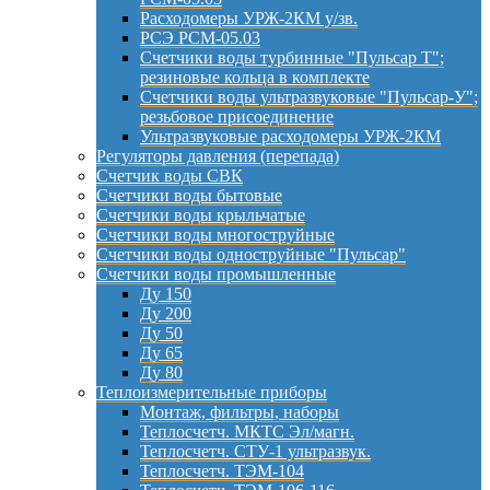
Расходомеры УРЖ-2КМ у/зв.
РСЭ РСМ-05.03
Счетчики воды турбинные "Пульсар Т";
резиновые кольца в комплекте
Счетчики воды ультразвуковые "Пульсар-У";
резьбовое присоединение
Ультразвуковые расходомеры УРЖ-2КМ
Регуляторы давления (перепада)
Счетчик воды СВК
Счетчики воды бытовые
Счетчики воды крыльчатые
Счетчики воды многоструйные
Счетчики воды одноструйные "Пульсар"
Счетчики воды промышленные
Ду 150
Ду 200
Ду 50
Ду 65
Ду 80
Теплоизмерительные приборы
Монтаж, фильтры, наборы
Теплосчетч. МКТС Эл/магн.
Теплосчетч. СТУ-1 ультразвук.
Теплосчетч. ТЭМ-104