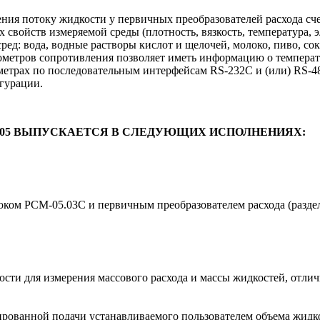
ения потоку жидкости у первичных преобразователей расхода сч
войств измеряемой среды (плотность, вязкость, температура, э
д: вода, водные растворы кислот и щелочей, молоко, пиво, соки
метров сопротивления позволяет иметь информацию о температ
етрах по последовательным интерфейсам RS-232C и (или) RS-48
гурации.
05 ВЫПУСКАЕТСЯ В СЛЕДУЮЩИХ ИСПОЛНЕНИЯХ:
ком РСМ-05.03C и первичным преобразователем расхода (раздел
ти для измерения массового расхода и массы жидкостей, отлич
ированной подачи устанавливаемого пользователем объема жидко