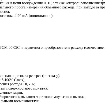
кания в цепи возбуждения ППР, а также контроль заполнения т
ального порога измерения объемного расхода, при выходе за пр
низма.
ого тока 4-20 mA (опционально).
РСМ-05.05С и первичного преобразователя расхода (совместное
игнала признака реверса (по заказу);
е 5-100% Gmax);
рения расхода ±0,5 %;
гии поверхностного монтажа;
комплектации;
/короткого замыкания частотно-импульсного выхода;
нальными возможностями: