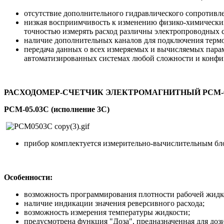
отсутствие дополнительного гидравлического сопротивл
низкая восприимчивость к изменению физико-химических с
точностью измерять расход различны электропроводных сре
наличие дополнительных каналов для подключения термо
передача данных о всех измеряемых и вычисляемых парам
автоматизированных системах любой сложности и конфи
РАСХОДОМЕР-СЧЕТЧИК ЭЛЕКТРОМАГНИТНЫЙ РСМ-
РСМ-05.03C (исполнение 3C)
прибор комплектуется измерительно-вычислительным бло
Особенности:
возможность программирования плотности рабочей жидкос
наличие индикации значения реверсивного расхода;
возможность измерения температуры жидкости;
предусмотрена функция "Доза", предназначенная для доз