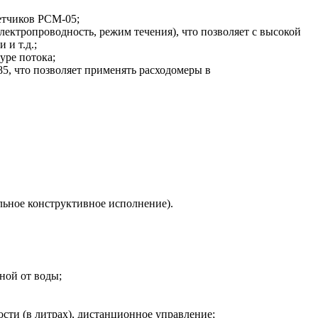
етчиков РСМ-05;
лектропроводность, режим течения), что позволяет с высокой
 и т.д.;
уре потока;
5, что позволяет применять расходомеры в
ьное конструктивное исполнение).
ной от воды;
сти (в литрах), дистанционное управление;