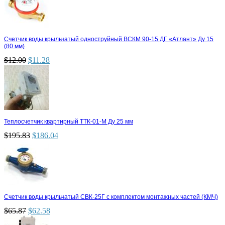
Счетчик воды крыльчатый одноструйный ВСКМ 90-15 ДГ «Атлант» Ду 15
(80 мм)
$
12.00
$
11.28
Теплосчетчик квартирный ТТК-01-М Ду 25 мм
$
195.83
$
186.04
Счетчик воды крыльчатый СВК-25Г с комплектом монтажных частей (КМЧ)
$
65.87
$
62.58