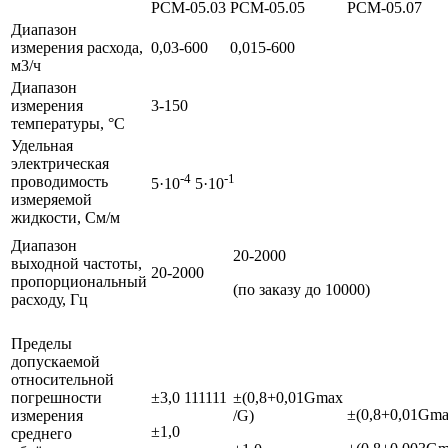
РСМ-05.03
РСМ-05.05
РСМ-05.07
Диапазон
измерения расхода,
0,03-600
0,015-600
м3/ч
Диапазон
измерения
3-150
температуры, °С
Удельная
электрическая
-4
-1
проводимость
5·10
5·10
измеряемой
жидкости, См/м
Диапазон
20-2000
выходной частоты,
20-2000
пропорциональный
(по заказу до 10000)
расходу, Гц
Пределы
допускаемой
относительной
погрешности
±3,0 111111
±(0,8+0,01Gmax
±(0,8+0,01Gma
измерения
/G)
±1,0
среднего