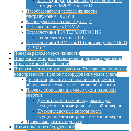
КТС-Б (подобранная пара) исполнение со
штуцером М20*1,5 класс B
Преобразователи расхода жидкости
ультразвуковые ЭСДУ-01
Распределители тепла "Пульсар"
Тепловычислитель СКМ-2
Теплосчетчики Т34 ТЕРМОТРОНИК
Тепловычислители ТВ7
Теплосчетчики ТЭМ-104/116 производства СООО
"АРВАС"
Поверка расходомеров жидкости
Поверка термопреобразователей и датчиков давления
Программное Обеспечение
Проектные и монтажные работы. Поверка, диагностика
неисправности и ремонт оборудования узлов учета
Диагностирование неисправности и ремонт
оборудования узлов учета тепловой энергии
Поверка оборудования узлов учета тепловой
энергии
Демонтаж-монтаж оборудования для
осуществления метрологической поверки
Пусконаладочные работы после
осуществления метрологической поверки
Проектные работы и услуги
Промышленное оборудование