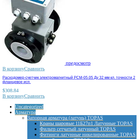
предосмотр
В корзину
Сравнить
Расходомер-счетчик электромагнитный РСМ-05.05 Ду 32 мм кл. точности 2
фланцевое исп.
$
308.84
В корзину
Сравнить
Uncategorized
Арматура
Запорная арматура (латунь) TOPAS
Краны шаровые 11Б27п1 Латунные TOPAS
Фильтр сетчатый латунный TOPAS
Фитинги латунные никелированные TOPAS