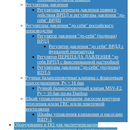
Регуляторы давления
Регуляторы перепада давления прямого
действия ВРПД и регуляторы давления "до-
себя" ВРДП
Регуляторы давления "до-себя" российского
производства
Регулятор давления "до-себя" (подпора)
ВРДД
Регулятор давления "до себя" ВРДД с
функцией перезапуска
Регулятор ПЕРЕПАДА ДАВЛЕНИЯ "до
себя ВРПД с фиксированной настройкой
Регуляторы давления "до-себя" (подпора)
RDT-S
Ручные балансировочные клапаны с фланцевым
присоединением, Py = 16 бар
Ручной балансировочный клапан MSV-F2,
Py = 16 бар пр-ва Danfoss
Шкаф управления клапаном, насосом контуров
отопления и/или ГВС и/или приточной
вентиляции
Шкафы управления клапанами и насосами
ВШУ-1
Оборудование и ПО для диспетчеризации
теплосчетчиков, водосчетчиков и электросчетчиков