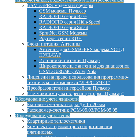
GSM-/GPRS-модемы и роутеры
GSM модемы Пульсар
RADIOFID серия Base
RADIOFID серия Hidh-Speed
RADIOFID серия Smart
SprutNet GSM Модемы
Роутеры серии RUH
Блоки питания, Антенны
Антенны для GSM/GPRS модема УСПД
ПУЛЬСАР
Источники питания Пульсар
Широкополосные антенны для диапазонов
GSM 2G/3G/4G, Wi-Fi, Yota
Лицензии на право использования программно-
технического комплекса "ЛЭРС-УЧЕТ"
Преобразователи интерфейсов Пульсар
Счетчики импульсов-регистраторы "Пульсар"
Оборудование учета жидкости
Бытовые счетчики воды Ду 15-20 мм
Расходомер-счетчик РСМ-05.03/РСМ-05.05
Оборудование учета тепла
Квартирные теплосчетчики
Комплекты термометров сопротивления
платиновых