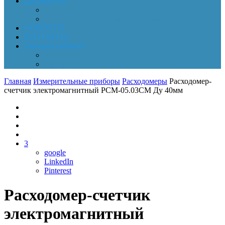
Документы
Online-оплата
Обработка персональных данных
НОВОСТИ
КОНТАКТЫ
Личный кабинет
Корзина
Заказы
Главная
Измерительные приборы
Расходомеры
Расходомер-
счетчик электромагнитный РСМ-05.03СМ Ду 40мм
3
google
LinkedIn
Pinterest
Расходомер-счетчик
электромагнитный