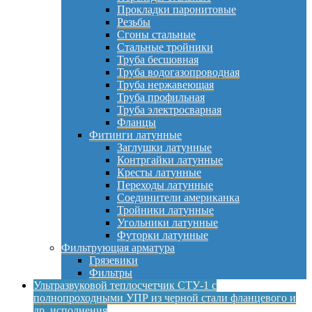
Прокладки паронитовые
Резьбы
Сгоны стальные
Стальные тройники
Труба бесшовная
Труба водогазопроводная
Труба нержавеющая
Труба профильная
Труба электросварная
Фланцы
Фитинги латунные
Заглушки латунные
Контргайки латунные
Кресты латунные
Переходы латунные
Соединители американка
Тройники латунные
Угольники латунные
Футорки латунные
Фильтрующая арматура
Грязевики
Фильтры
Ультразвуковой теплосчетчик СТУ-1 с
полнопроходными УПР из черной стали фланцевого и
др. исполнения