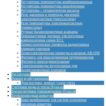
Регуляторы температуры комбинированные
Регуляторы температуры моноблочные
Регуляторы – ограничители расхода
Реле давления и перепада давлений,
электроконтактные (прессостаты)
Реле температуры электроконтактные
(термостаты)
Ручные балансировочные клапаны
Температурные датчики для погодных
компенсаторов серии ECL
Термостатические элементы радиаторных
терморегуляторов
Термоэлектрические приводы клапанов AB-QM
Фитинги для присоединения трубопроводов
Фитинги присоединительные
Электроприводы редукторные для
балансировочных клапанов
Распродажа
Ремонт и обсуживание
Диагностика, ремонт узлов учета
Счетчики воды и тепла Пульсар
Теплосчетчики ультразвуковые Пульсар
Трубопроводная арматура
Баки мембранные для систем отопления
Запорная арматура