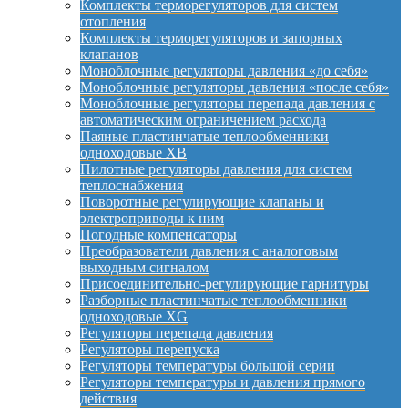
Комплекты терморегуляторов для систем
отопления
Комплекты терморегуляторов и запорных
клапанов
Моноблочные регуляторы давления «до себя»
Моноблочные регуляторы давления «после себя»
Моноблочные регуляторы перепада давления с
автоматическим ограничением расхода
Паяные пластинчатые теплообменники
одноходовые XB
Пилотные регуляторы давления для систем
теплоснабжения
Поворотные регулирующие клапаны и
электроприводы к ним
Погодные компенсаторы
Преобразователи давления с аналоговым
выходным сигналом
Присоединительно-регулирующие гарнитуры
Разборные пластинчатые теплообменники
одноходовые XG
Регуляторы перепада давления
Регуляторы перепуска
Регуляторы температуры большой серии
Регуляторы температуры и давления прямого
действия