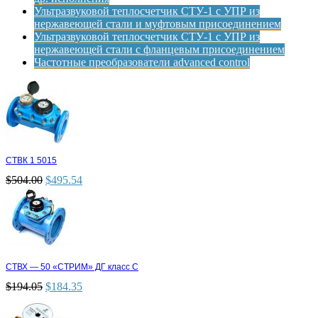
Ультразвуковой теплосчетчик СТУ-1 с УПР из
нержавеющей стали и муфтовым присоединением
Ультразвуковой теплосчетчик СТУ-1 с УПР из
нержавеющей стали с фланцевым присоединением
Частотные преобразователи advanced control
СТВК 1 5015
$
504.00
$
495.54
СТВХ — 50 «СТРИМ» ДГ класс С
$
194.05
$
184.35