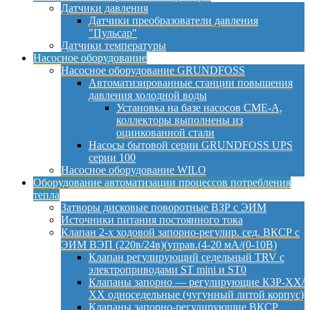
Датчики давления
Датчики преобразователи давления
"Пульсар"
Датчики температуры
Насосное оборудование
Насосное оборудование GRUNDFOSS
Автоматизированные станции повышения
давления холодной воды
Установка на базе насосов CME-A,
коллекторы выполнены из
оцинкованной стали
Насосы бытовой серии GRUNDFOSS UPS
серии 100
Насосное оборудование WILO
Оборудование автоматизации процессов потребления
тепла
Затворы дисковые поворотные ВЗР с ЭИМ
Источники питания постоянного тока
Клапан 2-х ходовой запорно-регулир. сед. ВКСР с
ЭИМ ВЭП (220в/24в)(управ.(4-20 мА/(0-10В)
Клапан регулирующий седельный TRV с
электроприводами ST mini и ST0
Клапаны запорно — регулирующие КЗР-ХХ/
ХХ односедельные (чугунный литой корпус)
Клапаны запорно-регулирующие ВКСР