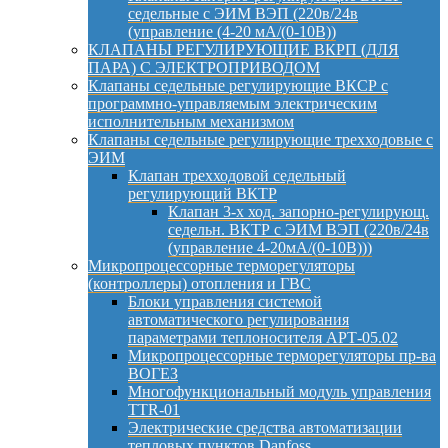
седельные с ЭИМ ВЭП (220в/24в
(управление (4-20 мА/(0-10В))
КЛАПАНЫ РЕГУЛИРУЮЩИЕ ВКРП (ДЛЯ
ПАРА) С ЭЛЕКТРОПРИВОДОМ
Клапаны седельные регулирующие ВКСР с
программно-управляемым электрическим
исполнительным механизмом
Клапаны седельные регулирующие трехходовые с
ЭИМ
Клапан трехходовой седельный
регулирующий ВКТР
Клапан 3-х ход. запорно-регулирующ.
седельн. ВКТР с ЭИМ ВЭП (220в/24в
(управление 4-20мА/(0-10В)))
Микропроцессорные терморегуляторы
(контроллеры) отопления и ГВС
Блоки управления системой
автоматического регулирования
параметрами теплоносителя АРТ-05.02
Микропроцессорные терморегуляторы пр-ва
ВОГЕЗ
Многофункциональный модуль управления
TTR-01
Электрические средства автоматизации
тепловых пунктов Danfoss