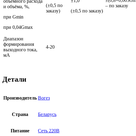
±(0,8+0,003Gm
±1,0
объёмного расхода
(±0,5 по
– по заказу
и объёма, %,
заказу)
(±0,5 по заказу)
при Gmin
при 0,04Gmax
Диапазон
формирования
4-20
выходного тока,
мА
Детали
Производитель
Вогез
Страна
Беларусь
Питание
Сеть 220В