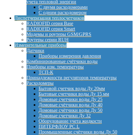
учета тепловой энергии
С двумя расходомерами
С одним расходомером
Диспетчеризация теплосчетчиков
RADIOFID серия Base
RADIOFID серия Smart
Модемы и роутеры GSM/GPRS
Роутеры серии RUH
Измерительные приборы
Датчики
Приборы измерения давления
Комбинированные счётчики воды
Приборы изм. температуры
ТСП-К
Принадлежности регуляторов температуры
Расходомеры
Бытовой счетчик воды Ду 20мм
Бытовые счетчики воды Ду 15 мм
Домовые счетчики воды Ду 25
Домовые счётчики воды Ду 40
Домовые счётчики воды Ду 50
Домовые счетчики Ду 32
Оборудование учета жидкости
ПИТЕРФЛОУ РС L
Промышленные счётчики воды Ду 50