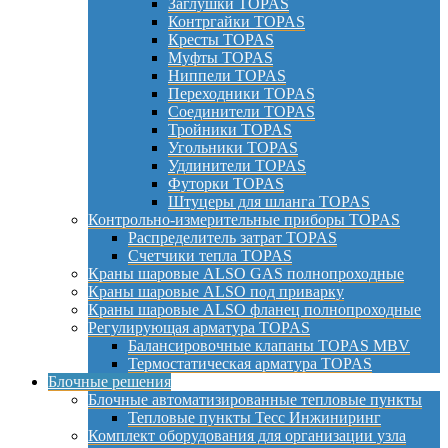
Заглушки TOPAS
Контргайки TOPAS
Кресты TOPAS
Муфты TOPAS
Ниппели TOPAS
Переходники TOPAS
Соединители TOPAS
Тройники TOPAS
Угольники TOPAS
Удлинители TOPAS
Футорки TOPAS
Штуцеры для шланга TOPAS
Контрольно-измерительные приборы TOPAS
Распределитель затрат TOPAS
Счетчики тепла TOPAS
Краны шаровые ALSO GAS полнопроходные
Краны шаровые ALSO под приварку
Краны шаровые ALSO фланец полнопроходные
Регулирующая арматура TOPAS
Балансировочные клапаны TOPAS MBV
Термостатическая арматура TOPAS
Блочные решения
Блочные автоматизированные тепловые пункты
Тепловые пункты Тесс Инжиниринг
Комплект оборудования для организации узла