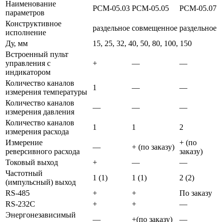
Наименование
РСМ-05.03
РСМ-05.05
РСМ-05.07
параметров
Конструктивное
раздельное
совмещенное
раздельное
исполнение
Ду, мм
15, 25, 32, 40, 50, 80, 100, 150
Встроенный пульт
управления с
+
—
—
индикатором
Количество каналов
1
—
—
измерения температуры
Количество каналов
—
—
—
измерения давления
Количество каналов
1
1
2
измерения расхода
Измерение
+ (по
—
+ (по заказу)
реверсивного расхода
заказу)
Токовый выход
+
—
—
Частотный
1 (1)
1 (1)
2 (2)
(импульсный) выход
RS-485
+
+
По заказу
RS-232C
+
+
—
Энергонезависимый
—
+(по заказу)
—