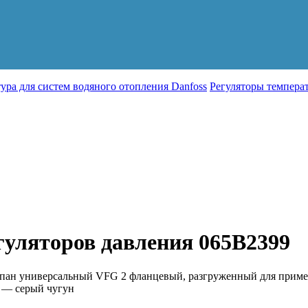
ура для систем водяного отопления Danfoss
Регуляторы темпера
уляторов давления 065B2399
пан универсальный VFG 2 фланцевый, разгруженный для применен
л — серый чугун