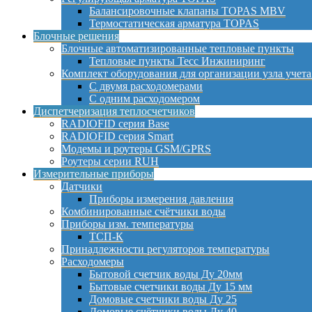
Балансировочные клапаны TOPAS MBV
Термостатическая арматура TOPAS
Блочные решения
Блочные автоматизированные тепловые пункты
Тепловые пункты Тесс Инжиниринг
Комплект оборудования для организации узла учета
С двумя расходомерами
С одним расходомером
Диспетчеризация теплосчетчиков
RADIOFID серия Base
RADIOFID серия Smart
Модемы и роутеры GSM/GPRS
Роутеры серии RUH
Измерительные приборы
Датчики
Приборы измерения давления
Комбинированные счётчики воды
Приборы изм. температуры
ТСП-К
Принадлежности регуляторов температуры
Расходомеры
Бытовой счетчик воды Ду 20мм
Бытовые счетчики воды Ду 15 мм
Домовые счетчики воды Ду 25
Домовые счётчики воды Ду 40