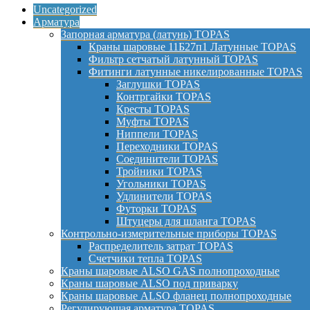
Uncategorized
Арматура
Запорная арматура (латунь) TOPAS
Краны шаровые 11Б27п1 Латунные TOPAS
Фильтр сетчатый латунный TOPAS
Фитинги латунные никелированные TOPAS
Заглушки TOPAS
Контргайки TOPAS
Кресты TOPAS
Муфты TOPAS
Ниппели TOPAS
Переходники TOPAS
Соединители TOPAS
Тройники TOPAS
Угольники TOPAS
Удлинители TOPAS
Футорки TOPAS
Штуцеры для шланга TOPAS
Контрольно-измерительные приборы TOPAS
Распределитель затрат TOPAS
Счетчики тепла TOPAS
Краны шаровые ALSO GAS полнопроходные
Краны шаровые ALSO под приварку
Краны шаровые ALSO фланец полнопроходные
Регулирующая арматура TOPAS