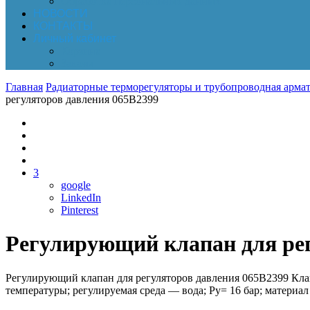
Обработка персональных данных
НОВОСТИ
КОНТАКТЫ
Личный кабинет
Корзина
Заказы
Главная
Радиаторные терморегуляторы и трубопроводная армат
регуляторов давления 065B2399
3
google
LinkedIn
Pinterest
Регулирующий клапан для рег
Регулирующий клапан для регуляторов давления 065B2399 Кла
температуры; регулируемая среда — вода; Ру= 16 бар; материа