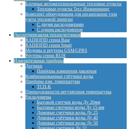
Блочные автоматизированные тепловые пункты
Тепловые пункты Тесс Инжиниринг
Комплект оборудования для организации узла
учета тепловой энергии
С двумя расходомерами
С одним расходомером
Диспетчеризация теплосчетчиков
RADIOFID серия Base
RADIOFID серия Smart
Модемы и роутеры GSM/GPRS
Роутеры серии RUH
Измерительные приборы
Датчики
Приборы измерения давления
Комбинированные счётчики воды
Приборы изм. температуры
ТСП-К
Принадлежности регуляторов температуры
Расходомеры
Бытовой счетчик воды Ду 20мм
Бытовые счетчики воды Ду 15 мм
Домовые счетчики воды Ду 25
Домовые счётчики воды Ду 40
Домовые счётчики воды Ду 50
Домовые счетчики Ду 32