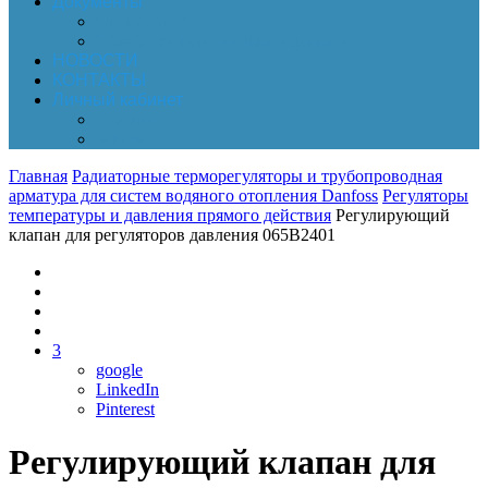
Документы
Online-оплата
Обработка персональных данных
НОВОСТИ
КОНТАКТЫ
Личный кабинет
Корзина
Заказы
Главная
Радиаторные терморегуляторы и трубопроводная
арматура для систем водяного отопления Danfoss
Регуляторы
температуры и давления прямого действия
Регулирующий
клапан для регуляторов давления 065B2401
3
google
LinkedIn
Pinterest
Регулирующий клапан для