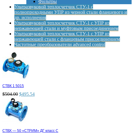
Фильтры
Ультразвуковой теплосчетчик СТУ-1 с
полнопроходными УПР из черной стали фланцевого и
др. исполнения
Ультразвуковой теплосчетчик СТУ-1 с УПР из
нержавеющей стали и муфтовым присоединением
Ультразвуковой теплосчетчик СТУ-1 с УПР из
нержавеющей стали с фланцевым присоединением
Частотные преобразователи advanced control
СТВК 1 5015
$
504.00
$
495.54
СТВХ — 50 «СТРИМ» ДГ класс С