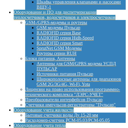
Шкафы управления клапанами и насосами
ВШУ-1
Оборудование и ПО для диспетчеризации
теплосчетчиков, водосчетчиков и электросчетчиков
GSM-/GPRS-модемы и роутеры
GSM модемы Пульсар
RADIOFID серия Base
RADIOFID серия Hidh-Speed
RADIOFID серия Smart
SprutNet GSM Модемы
Роутеры серии RUH
Блоки питания, Антенны
Антенны для GSM/GPRS модема УСПД
ПУЛЬСАР
Источники питания Пульсар
Широкополосные антенны для диапазонов
GSM 2G/3G/4G, Wi-Fi, Yota
Лицензии на право использования программно-
технического комплекса "ЛЭРС-УЧЕТ"
Преобразователи интерфейсов Пульсар
Счетчики импульсов-регистраторы "Пульсар"
Оборудование учета жидкости
Бытовые счетчики воды Ду 15-20 мм
Расходомер-счетчик РСМ-05.03/РСМ-05.05
Оборудование учета тепла