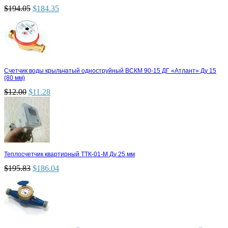
$
194.05
$
184.35
Счетчик воды крыльчатый одноструйный ВСКМ 90-15 ДГ «Атлант» Ду 15
(80 мм)
$
12.00
$
11.28
Теплосчетчик квартирный ТТК-01-М Ду 25 мм
$
195.83
$
186.04