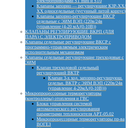
электроприводами ST mini и ST0
Клапаны запорно — регулирующие КЗР-ХХ/
ХХ односедельные (чугунный литой корпус)
Клапаны запорно-регулирующие ВКСР
седельные с ЭИМ ВЭП (220в/24в
(управление (4-20 мА/(0-10В))
КЛАПАНЫ РЕГУЛИРУЮЩИЕ ВКРП (ДЛЯ
ПАРА) С ЭЛЕКТРОПРИВОДОМ
Клапаны седельные регулирующие ВКСР с
программно-управляемым электрическим
исполнительным механизмом
Клапаны седельные регулирующие трехходовые с
ЭИМ
Клапан трехходовой седельный
регулирующий ВКТР
Клапан 3-х ход. запорно-регулирующ.
седельн. ВКТР с ЭИМ ВЭП (220в/24в
(управление 4-20мА/(0-10В)))
Микропроцессорные терморегуляторы
(контроллеры) отопления и ГВС
Блоки управления системой
автоматического регулирования
параметрами теплоносителя АРТ-05.02
Микропроцессорные терморегуляторы пр-ва
ВОГЕЗ