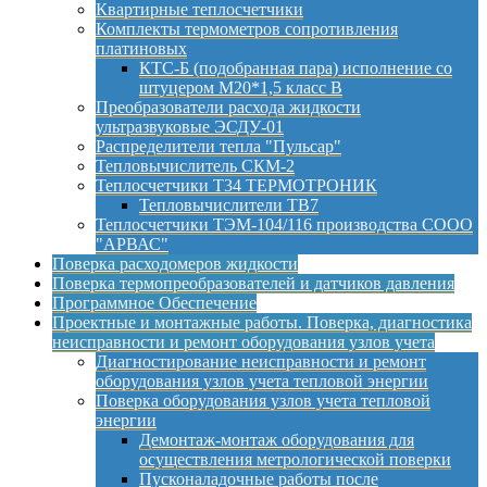
Квартирные теплосчетчики
Комплекты термометров сопротивления
платиновых
КТС-Б (подобранная пара) исполнение со
штуцером М20*1,5 класс B
Преобразователи расхода жидкости
ультразвуковые ЭСДУ-01
Распределители тепла "Пульсар"
Тепловычислитель СКМ-2
Теплосчетчики Т34 ТЕРМОТРОНИК
Тепловычислители ТВ7
Теплосчетчики ТЭМ-104/116 производства СООО
"АРВАС"
Поверка расходомеров жидкости
Поверка термопреобразователей и датчиков давления
Программное Обеспечение
Проектные и монтажные работы. Поверка, диагностика
неисправности и ремонт оборудования узлов учета
Диагностирование неисправности и ремонт
оборудования узлов учета тепловой энергии
Поверка оборудования узлов учета тепловой
энергии
Демонтаж-монтаж оборудования для
осуществления метрологической поверки
Пусконаладочные работы после