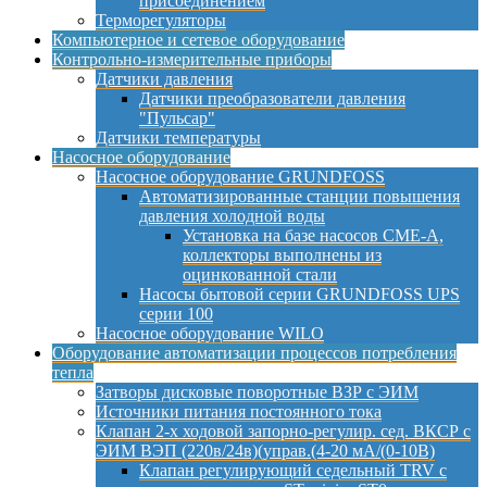
присоединением
Терморегуляторы
Компьютерное и сетевое оборудование
Контрольно-измерительные приборы
Датчики давления
Датчики преобразователи давления
"Пульсар"
Датчики температуры
Насосное оборудование
Насосное оборудование GRUNDFOSS
Автоматизированные станции повышения
давления холодной воды
Установка на базе насосов CME-A,
коллекторы выполнены из
оцинкованной стали
Насосы бытовой серии GRUNDFOSS UPS
серии 100
Насосное оборудование WILO
Оборудование автоматизации процессов потребления
тепла
Затворы дисковые поворотные ВЗР с ЭИМ
Источники питания постоянного тока
Клапан 2-х ходовой запорно-регулир. сед. ВКСР с
ЭИМ ВЭП (220в/24в)(управ.(4-20 мА/(0-10В)
Клапан регулирующий седельный TRV с