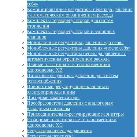
себя»
Комбинированные регуляторы перепада давления
с автоматическим ограничением расхода
Комплекты терморегуляторов для систем
отопления
Комплекты терморегуляторов и запорных
клапанов
Моноблочные регуляторы давления «до себя»
Моноблочные регуляторы давления «после себя»
Моноблочные регуляторы перепада давления с
автоматическим ограничением расхода
Паяные пластинчатые теплообменники
одноходовые XB
Пилотные регуляторы давления для систем
теплоснабжения
Поворотные регулирующие клапаны и
электроприводы к ним
Погодные компенсаторы
Преобразователи давления с аналоговым
выходным сигналом
Присоединительно-регулирующие гарнитуры
Разборные пластинчатые теплообменники
одноходовые XG
Регуляторы перепада давления
Регуляторы перепуска