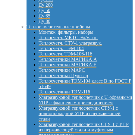
Ду 200
Ду 50
Ду 65
Ду 80
Теплоизмерительные приборы
Монтаж, фильтры, наборы
Теплосчетч. МКТС Эл/магн.
Теплосчетч. СТУ-1 ультразвук.
Теплосчетч. ТЭМ-104
Теплосчетч. ТЭМ-106-116
Теплосчетчики МАГИКА А
Теплосчетчики МАГИКА Е
Теплосчетчики МАРС
Теплосчетчики Пульсар
Теплосчетчики ТЭМ-104 класс B по ГОСТ Р
51649
Теплосчетчики ТЭМ-116
Ультразвуковой теплосчетчик с U-образными
УПР с фланцевым присоединением
Ультразвуковой теплосчетчик СТУ-1 с
полнопроходной УПР из нержавеющей
стали
Ультразвуковой теплосчетчик СТУ-1 с УПР
из нержавеющей стали и муфтовым