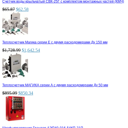
Счетчик воды крыльчатый СВК-25Г с комплектом монтажных частей (КМЧ)
$
65.87
$
62.58
Теплосчетчик Магика серии Е с двумя расходомерами Ду 150 мм
$
1,728.99
$
1,642.54
Теплосчетчик МАГИКА серии А с двумя расходомерами Ду 50 мм
$
895.09
$
850.34
Шкаф управления Грантор АЭП40-016-54КП-21П