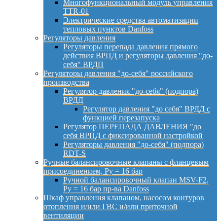
Многофункциональный модуль управления
TTR-01
Электрические средства автоматизации
тепловых пунктов Danfoss
Регуляторы давления
Регуляторы перепада давления прямого
действия ВРПД и регуляторы давления "до-
себя" ВРДП
Регуляторы давления "до-себя" российского
производства
Регулятор давления "до-себя" (подпора)
ВРДД
Регулятор давления "до себя" ВРДД с
функцией перезапуска
Регулятор ПЕРЕПАДА ДАВЛЕНИЯ "до
себя ВРПД с фиксированной настройкой
Регуляторы давления "до-себя" (подпора)
RDT-S
Ручные балансировочные клапаны с фланцевым
присоединением, Py = 16 бар
Ручной балансировочный клапан MSV-F2,
Py = 16 бар пр-ва Danfoss
Шкаф управления клапаном, насосом контуров
отопления и/или ГВС и/или приточной
вентиляции