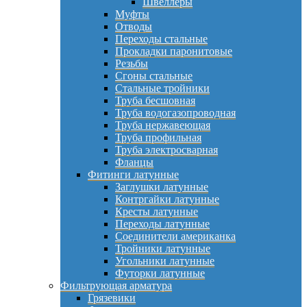
Швеллеры
Муфты
Отводы
Переходы стальные
Прокладки паронитовые
Резьбы
Сгоны стальные
Стальные тройники
Труба бесшовная
Труба водогазопроводная
Труба нержавеющая
Труба профильная
Труба электросварная
Фланцы
Фитинги латунные
Заглушки латунные
Контргайки латунные
Кресты латунные
Переходы латунные
Соединители американка
Тройники латунные
Угольники латунные
Футорки латунные
Фильтрующая арматура
Грязевики