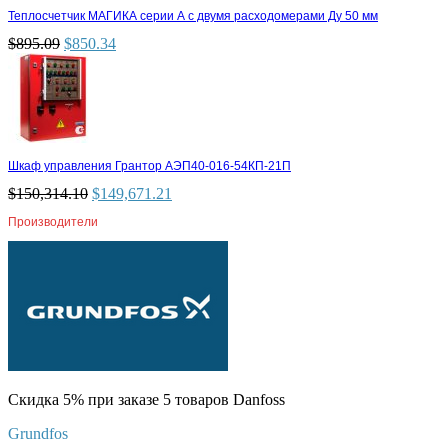
Теплосчетчик МАГИКА серии А с двумя расходомерами Ду 50 мм
$
895.09
$
850.34
Шкаф управления Грантор АЭП40-016-54КП-21П
$
150,314.10
$
149,671.21
Производители
Скидка 5% при заказе 5 товаров Danfoss
Grundfos