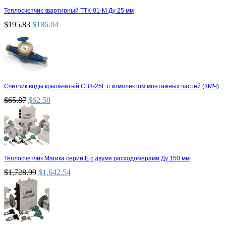
Теплосчетчик квартирный ТТК-01-М Ду 25 мм
$
195.83
$
186.04
Счетчик воды крыльчатый СВК-25Г с комплектом монтажных частей (КМЧ)
$
65.87
$
62.58
Теплосчетчик Магика серии Е с двумя расходомерами Ду 150 мм
$
1,728.99
$
1,642.54