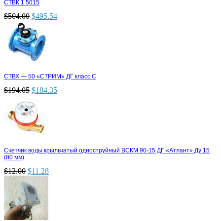
СТВК 1 5015
$
504.00
$
495.54
СТВХ — 50 «СТРИМ» ДГ класс С
$
194.05
$
184.35
Счетчик воды крыльчатый одноструйный ВСКМ 90-15 ДГ «Атлант» Ду 15
(80 мм)
$
12.00
$
11.28