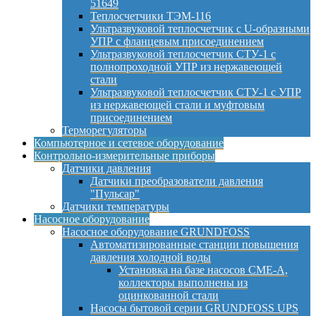
51649
Теплосчетчики ТЭМ-116
Ультразвуковой теплосчетчик с U-образными
УПР с фланцевым присоединением
Ультразвуковой теплосчетчик СТУ-1 с
полнопроходной УПР из нержавеющей
стали
Ультразвуковой теплосчетчик СТУ-1 с УПР
из нержавеющей стали и муфтовым
присоединением
Терморегуляторы
Компьютерное и сетевое оборудование
Контрольно-измерительные приборы
Датчики давления
Датчики преобразователи давления
"Пульсар"
Датчики температуры
Насосное оборудование
Насосное оборудование GRUNDFOSS
Автоматизированные станции повышения
давления холодной воды
Установка на базе насосов CME-A,
коллекторы выполнены из
оцинкованной стали
Насосы бытовой серии GRUNDFOSS UPS