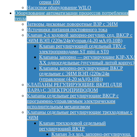
серии 100
Насосное оборудование WILO
Оборудование автоматизации процессов потребления
тепла
Затворы дисковые поворотные ВЗР с ЭИМ
Источники питания постоянного тока
Клапан 2-х ходовой запорно-регулир. сед. ВКСР с
ЭИМ ВЭП (220в/24в)(управ.(4-20 мА/(0-10В)
Клапан регулирующий седельный TRV с
электроприводами ST mini и ST0
Клапаны запорно — регулирующие КЗР-ХХ/
ХХ односедельные (чугунный литой корпус)
Клапаны запорно-регулирующие ВКСР
седельные с ЭИМ ВЭП (220в/24в
(управление (4-20 мА/(0-10В))
КЛАПАНЫ РЕГУЛИРУЮЩИЕ ВКРП (ДЛЯ
ПАРА) С ЭЛЕКТРОПРИВОДОМ
Клапаны седельные регулирующие ВКСР с
программно-управляемым электрическим
исполнительным механизмом
Клапаны седельные регулирующие трехходовые с
ЭИМ
Клапан трехходовой седельный
регулирующий ВКТР
Клапан 3-х ход. запорно-регулирующ.