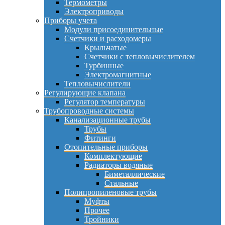
Термометры
Электроприводы
Приборы учета
Модули присоединительные
Счетчики и расходомеры
Крыльчатые
Счетчики с тепловычислителем
Турбинные
Электромагнитные
Тепловычислители
Регулирующие клапана
Регулятор температуры
Трубопроводные системы
Канализационные трубы
Трубы
Фитинги
Отопительные приборы
Комплектующие
Радиаторы водяные
Биметаллические
Стальные
Полипропиленовые трубы
Муфты
Прочее
Тройники