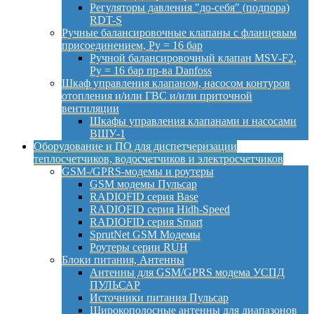
Регуляторы давления "до-себя" (подпора)
RDT-S
Ручные балансировочные клапаны с фланцевым
присоединением, Py = 16 бар
Ручной балансировочный клапан MSV-F2,
Py = 16 бар пр-ва Danfoss
Шкаф управления клапаном, насосом контуров
отопления и/или ГВС и/или приточной
вентиляции
Шкафы управления клапанами и насосами
ВШУ-1
Оборудование и ПО для диспетчеризации
теплосчетчиков, водосчетчиков и электросчетчиков
GSM-/GPRS-модемы и роутеры
GSM модемы Пульсар
RADIOFID серия Base
RADIOFID серия Hidh-Speed
RADIOFID серия Smart
SprutNet GSM Модемы
Роутеры серии RUH
Блоки питания, Антенны
Антенны для GSM/GPRS модема УСПД
ПУЛЬСАР
Источники питания Пульсар
Широкополосные антенны для диапазонов