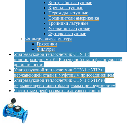
Контргайки латунные
Кресты латунные
Переходы латунные
Соединители американка
Тройники латунные
Угольники латунные
Футорки латунные
Фильтрующая арматура
Грязевики
Фильтры
Ультразвуковой теплосчетчик СТУ-1 с
полнопроходными УПР из черной стали фланцевого и
др. исполнения
Ультразвуковой теплосчетчик СТУ-1 с УПР из
нержавеющей стали и муфтовым присоединением
Ультразвуковой теплосчетчик СТУ-1 с УПР из
нержавеющей стали с фланцевым присоединением
Частотные преобразователи advanced control