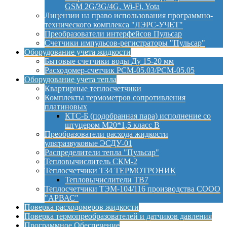
GSM 2G/3G/4G, Wi-Fi, Yota
Лицензии на право использования программно-
технического комплекса "ЛЭРС-УЧЕТ"
Преобразователи интерфейсов Пульсар
Счетчики импульсов-регистраторы "Пульсар"
Оборудование учета жидкости
Бытовые счетчики воды Ду 15-20 мм
Расходомер-счетчик РСМ-05.03/РСМ-05.05
Оборудование учета тепла
Квартирные теплосчетчики
Комплекты термометров сопротивления
платиновых
КТС-Б (подобранная пара) исполнение со
штуцером М20*1,5 класс B
Преобразователи расхода жидкости
ультразвуковые ЭСДУ-01
Распределители тепла "Пульсар"
Тепловычислитель СКМ-2
Теплосчетчики Т34 ТЕРМОТРОНИК
Тепловычислители ТВ7
Теплосчетчики ТЭМ-104/116 производства СООО
"АРВАС"
Поверка расходомеров жидкости
Поверка термопреобразователей и датчиков давления
Программное Обеспечение