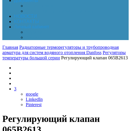
Документы
Online-оплата
Обработка персональных данных
НОВОСТИ
КОНТАКТЫ
Личный кабинет
Корзина
Заказы
Главная
Радиаторные терморегуляторы и трубопроводная
арматура для систем водяного отопления Danfoss
Регуляторы
температуры большой серии
Регулирующий клапан 065В2613
3
google
LinkedIn
Pinterest
Регулирующий клапан
065В2613