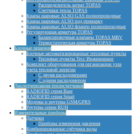
Распределитель затрат TOPAS
Счетчики тепла TOPAS
Краны шаровые ALSO GAS полнопроходные
Краны шаровые ALSO под приварку
Краны шаровые ALSO фланец полнопроходные
Регулирующая арматура TOPAS
Балансировочные клапаны TOPAS MBV
Термостатическая арматура TOPAS
Блочные решения
Блочные автоматизированные тепловые пункты
Тепловые пункты Тесс Инжиниринг
Комплект оборудования для организации узла
учета тепловой энергии
С двумя расходомерами
С одним расходомером
Диспетчеризация теплосчетчиков
RADIOFID серия Base
RADIOFID серия Smart
Модемы и роутеры GSM/GPRS
Роутеры серии RUH
Измерительные приборы
Датчики
Приборы измерения давления
Комбинированные счётчики воды