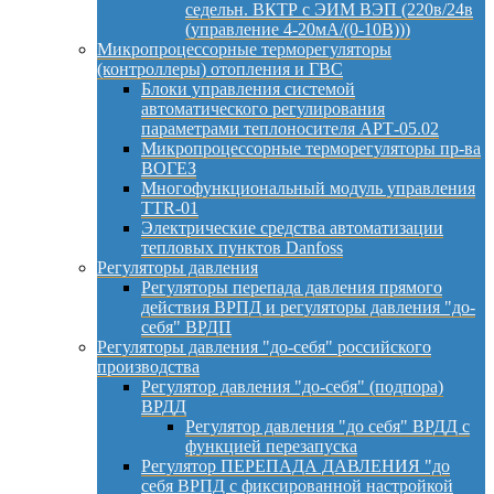
седельн. ВКТР с ЭИМ ВЭП (220в/24в
(управление 4-20мА/(0-10В)))
Микропроцессорные терморегуляторы
(контроллеры) отопления и ГВС
Блоки управления системой
автоматического регулирования
параметрами теплоносителя АРТ-05.02
Микропроцессорные терморегуляторы пр-ва
ВОГЕЗ
Многофункциональный модуль управления
TTR-01
Электрические средства автоматизации
тепловых пунктов Danfoss
Регуляторы давления
Регуляторы перепада давления прямого
действия ВРПД и регуляторы давления "до-
себя" ВРДП
Регуляторы давления "до-себя" российского
производства
Регулятор давления "до-себя" (подпора)
ВРДД
Регулятор давления "до себя" ВРДД с
функцией перезапуска
Регулятор ПЕРЕПАДА ДАВЛЕНИЯ "до
себя ВРПД с фиксированной настройкой