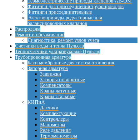
Термоэлектрические приводы клапанов AB-QM
Фитинги для присоединения трубопроводов
Фитинги присоединительные
Электроприводы редукторные для
балансировочных клапанов
Распродажа
Ремонт и обсуживание
Диагностика, ремонт узлов учета
Счетчики воды и тепла Пульсар
Теплосчетчики ультразвуковые Пульсар
Трубопроводная арматура
Баки мембранные для систем отопления
Запорная арматура
Задвижки
Затворы поворотные
Компенсаторы
Краны латунные
Краны стальные
КИПиА
Датчики
Комплектующие
Контроллеры
Манометры
Реле давления
Термоманометры