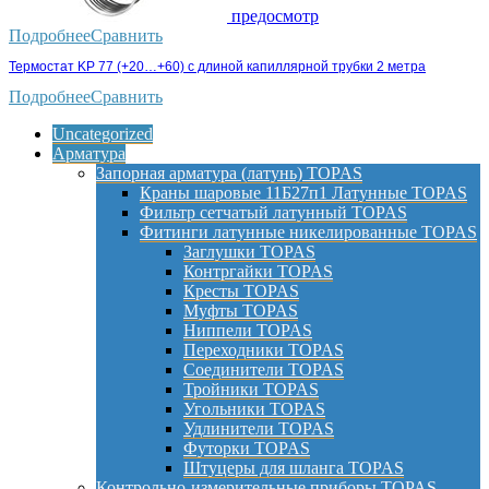
предосмотр
Подробнее
Сравнить
Термостат KP 77 (+20…+60) с длиной капиллярной трубки 2 метра
Подробнее
Сравнить
Uncategorized
Арматура
Запорная арматура (латунь) TOPAS
Краны шаровые 11Б27п1 Латунные TOPAS
Фильтр сетчатый латунный TOPAS
Фитинги латунные никелированные TOPAS
Заглушки TOPAS
Контргайки TOPAS
Кресты TOPAS
Муфты TOPAS
Ниппели TOPAS
Переходники TOPAS
Соединители TOPAS
Тройники TOPAS
Угольники TOPAS
Удлинители TOPAS
Футорки TOPAS
Штуцеры для шланга TOPAS
Контрольно-измерительные приборы TOPAS