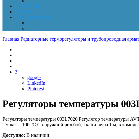
Обработка персональных данных
НОВОСТИ
КОНТАКТЫ
Личный кабинет
Корзина
Заказы
Главная
Радиаторные терморегуляторы и трубопроводная армат
3
google
LinkedIn
Pinterest
Регуляторы температуры 003
Регуляторы температуры 003L7020 Регулятор температуры AVTQ
Тмакс. = 100 °С С наружной резьбой, l капилляра 1 м, в компл
Доступно:
В наличии