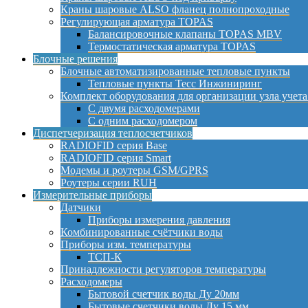
Краны шаровые ALSO фланец полнопроходные
Регулирующая арматура TOPAS
Балансировочные клапаны TOPAS MBV
Термостатическая арматура TOPAS
Блочные решения
Блочные автоматизированные тепловые пункты
Тепловые пункты Тесс Инжиниринг
Комплект оборудования для организации узла учета
С двумя расходомерами
С одним расходомером
Диспетчеризация теплосчетчиков
RADIOFID серия Base
RADIOFID серия Smart
Модемы и роутеры GSM/GPRS
Роутеры серии RUH
Измерительные приборы
Датчики
Приборы измерения давления
Комбинированные счётчики воды
Приборы изм. температуры
ТСП-К
Принадлежности регуляторов температуры
Расходомеры
Бытовой счетчик воды Ду 20мм
Бытовые счетчики воды Ду 15 мм