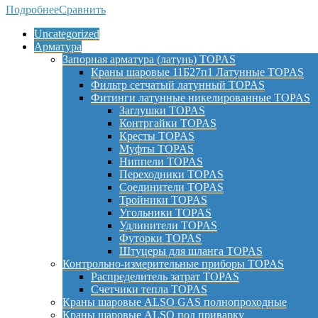
Подробнее
Сравнить
Uncategorized
Арматура
Запорная арматура (латунь) TOPAS
Краны шаровые 11Б27п1 Латунные TOPAS
Фильтр сетчатый латунный TOPAS
Фитинги латунные никелированные TOPAS
Заглушки TOPAS
Контргайки TOPAS
Кресты TOPAS
Муфты TOPAS
Ниппели TOPAS
Переходники TOPAS
Соединители TOPAS
Тройники TOPAS
Угольники TOPAS
Удлинители TOPAS
Футорки TOPAS
Штуцеры для шланга TOPAS
Контрольно-измерительные приборы TOPAS
Распределитель затрат TOPAS
Счетчики тепла TOPAS
Краны шаровые ALSO GAS полнопроходные
Краны шаровые ALSO под приварку