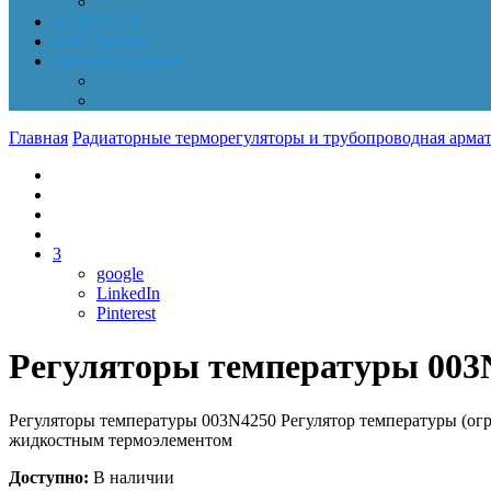
Обработка персональных данных
НОВОСТИ
КОНТАКТЫ
Личный кабинет
Корзина
Заказы
Главная
Радиаторные терморегуляторы и трубопроводная армат
3
google
LinkedIn
Pinterest
Регуляторы температуры 003
Регуляторы температуры 003N4250 Регулятор температуры (огра
жидкостным термоэлементом
Доступно:
В наличии