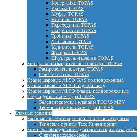
Контргайки TOPAS
Кресты TOPAS
Муфты TOPAS
Ниппели TOPAS
Переходники TOPAS
Соединители TOPAS
Тройники TOPAS
Угольники TOPAS
Удлинители TOPAS
Футорки TOPAS
Штуцеры для шланга TOPAS
Контрольно-измерительные приборы TOPAS
Распределитель затрат TOPAS
Счетчики тепла TOPAS
Краны шаровые ALSO GAS полнопроходные
Краны шаровые ALSO под приварку
Краны шаровые ALSO фланец полнопроходные
Регулирующая арматура TOPAS
Балансировочные клапаны TOPAS MBV
Термостатическая арматура TOPAS
Блочные решения
Блочные автоматизированные тепловые пункты
Тепловые пункты Тесс Инжиниринг
Комплект оборудования для организации узла учета
С двумя расходомерами