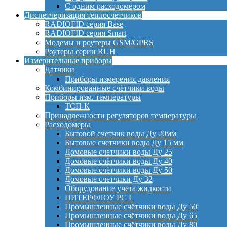
С одним расходомером
Диспетчеризация теплосчетчиков
RADIOFID серия Base
RADIOFID серия Smart
Модемы и роутеры GSM/GPRS
Роутеры серии RUH
Измерительные приборы
Датчики
Приборы измерения давления
Комбинированные счётчики воды
Приборы изм. температуры
ТСП-К
Принадлежности регуляторов температуры
Расходомеры
Бытовой счетчик воды Ду 20мм
Бытовые счетчики воды Ду 15 мм
Домовые счетчики воды Ду 25
Домовые счётчики воды Ду 40
Домовые счётчики воды Ду 50
Домовые счетчики Ду 32
Оборудование учета жидкости
ПИТЕРФЛОУ РС L
Промышленные счётчики воды Ду 50
Промышленные счётчики воды Ду 65
Промышленные счётчики воды Ду 80