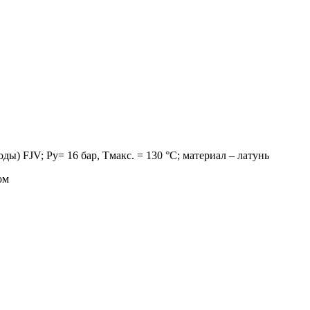
ы) FJV; Ру= 16 бар, Тмакс. = 130 °С; материал – латунь
ом