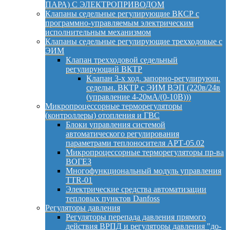
ПАРА) С ЭЛЕКТРОПРИВОДОМ
Клапаны седельные регулирующие ВКСР с
программно-управляемым электрическим
исполнительным механизмом
Клапаны седельные регулирующие трехходовые с
ЭИМ
Клапан трехходовой седельный
регулирующий ВКТР
Клапан 3-х ход. запорно-регулирующ.
седельн. ВКТР с ЭИМ ВЭП (220в/24в
(управление 4-20мА/(0-10В)))
Микропроцессорные терморегуляторы
(контроллеры) отопления и ГВС
Блоки управления системой
автоматического регулирования
параметрами теплоносителя АРТ-05.02
Микропроцессорные терморегуляторы пр-ва
ВОГЕЗ
Многофункциональный модуль управления
TTR-01
Электрические средства автоматизации
тепловых пунктов Danfoss
Регуляторы давления
Регуляторы перепада давления прямого
действия ВРПД и регуляторы давления "до-