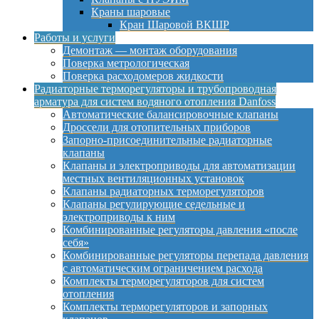
Краны шаровые
Кран Шаровой ВКШР
Работы и услуги
Демонтаж — монтаж оборудования
Поверка метрологическая
Поверка расходомеров жидкости
Радиаторные терморегуляторы и трубопроводная
арматура для систем водяного отопления Danfoss
Автоматические балансировочные клапаны
Дроссели для отопительных приборов
Запорно-присоединительные радиаторные
клапаны
Клапаны и электроприводы для автоматизации
местных вентиляционных установок
Клапаны радиаторных терморегуляторов
Клапаны регулирующие седельные и
электроприводы к ним
Комбинированные регуляторы давления «после
себя»
Комбинированные регуляторы перепада давления
с автоматическим ограничением расхода
Комплекты терморегуляторов для систем
отопления
Комплекты терморегуляторов и запорных