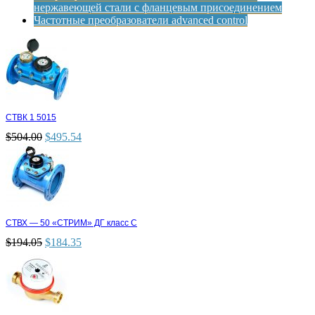
нержавеющей стали с фланцевым присоединением
Частотные преобразователи advanced control
СТВК 1 5015
$
504.00
$
495.54
СТВХ — 50 «СТРИМ» ДГ класс С
$
194.05
$
184.35