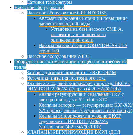
Датчики температуры
Насосное оборудование
Насосное оборудование GRUNDFOSS
Автоматизированные станции повышения
давления холодной воды
Установка на базе насосов CME-A,
коллекторы выполнены из
оцинкованной стали
Насосы бытовой серии GRUNDFOSS UPS
серии 100
Насосное оборудование WILO
Оборудование автоматизации процессов потребления
тепла
Затворы дисковые поворотные ВЗР с ЭИМ
Источники питания постоянного тока
Клапан 2-х ходовой запорно-регулир. сед. ВКСР с
ЭИМ ВЭП (220в/24в)(управ.(4-20 мА/(0-10В)
Клапан регулирующий седельный TRV с
электроприводами ST mini и ST0
Клапаны запорно — регулирующие КЗР-ХХ/
ХХ односедельные (чугунный литой корпус)
Клапаны запорно-регулирующие ВКСР
седельные с ЭИМ ВЭП (220в/24в
(управление (4-20 мА/(0-10В))
КЛАПАНЫ РЕГУЛИРУЮЩИЕ ВКРП (ДЛЯ