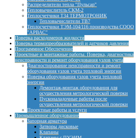
Распределители тепла "Пульсар"
Тепловычислитель СКМ-2
Теплосчетчики Т34 ТЕРМОТРОНИК
Тепловычислители ТВ7
Теплосчетчики ТЭМ-104/116 производства СООО
"АРВАС"
Поверка расходомеров жидкости
Поверка термопреобразователей и датчиков давления
Программное Обеспечение
Проектные и монтажные работы. Поверка, диагностика
неисправности и ремонт оборудования узлов учета
Диагностирование неисправности и ремонт
оборудования узлов учета тепловой энергии
Поверка оборудования узлов учета тепловой
энергии
Демонтаж-монтаж оборудования для
осуществления метрологической поверки
Пусконаладочные работы после
осуществления метрологической поверки
Проектные работы и услуги
Промышленное оборудование
Запорная арматура
Затворы дисковые
Клапаны
Клапаны с ПУЭИМ