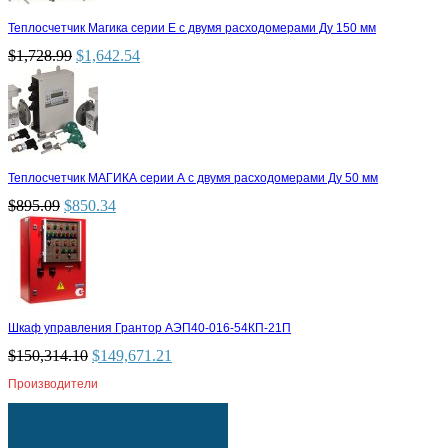
Теплосчетчик Магика серии Е с двумя расходомерами Ду 150 мм
$
1,728.99
$
1,642.54
Теплосчетчик МАГИКА серии А с двумя расходомерами Ду 50 мм
$
895.09
$
850.34
Шкаф управления Грантор АЭП40-016-54КП-21П
$
150,314.10
$
149,671.21
Производители