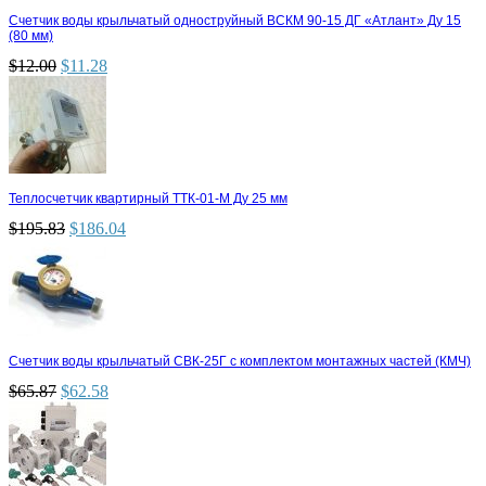
Счетчик воды крыльчатый одноструйный ВСКМ 90-15 ДГ «Атлант» Ду 15
(80 мм)
$
12.00
$
11.28
Теплосчетчик квартирный ТТК-01-М Ду 25 мм
$
195.83
$
186.04
Счетчик воды крыльчатый СВК-25Г с комплектом монтажных частей (КМЧ)
$
65.87
$
62.58