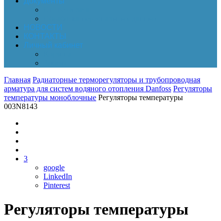
Документы
Online-оплата
Обработка персональных данных
НОВОСТИ
КОНТАКТЫ
Личный кабинет
Корзина
Заказы
Главная
Радиаторные терморегуляторы и трубопроводная
арматура для систем водяного отопления Danfoss
Регуляторы
температуры моноблочные
Регуляторы температуры
003N8143
3
google
LinkedIn
Pinterest
Регуляторы температуры