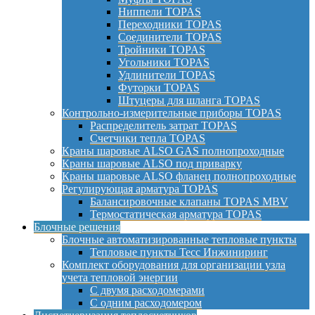
Ниппели TOPAS
Переходники TOPAS
Соединители TOPAS
Тройники TOPAS
Угольники TOPAS
Удлинители TOPAS
Футорки TOPAS
Штуцеры для шланга TOPAS
Контрольно-измерительные приборы TOPAS
Распределитель затрат TOPAS
Счетчики тепла TOPAS
Краны шаровые ALSO GAS полнопроходные
Краны шаровые ALSO под приварку
Краны шаровые ALSO фланец полнопроходные
Регулирующая арматура TOPAS
Балансировочные клапаны TOPAS MBV
Термостатическая арматура TOPAS
Блочные решения
Блочные автоматизированные тепловые пункты
Тепловые пункты Тесс Инжиниринг
Комплект оборудования для организации узла
учета тепловой энергии
С двумя расходомерами
С одним расходомером