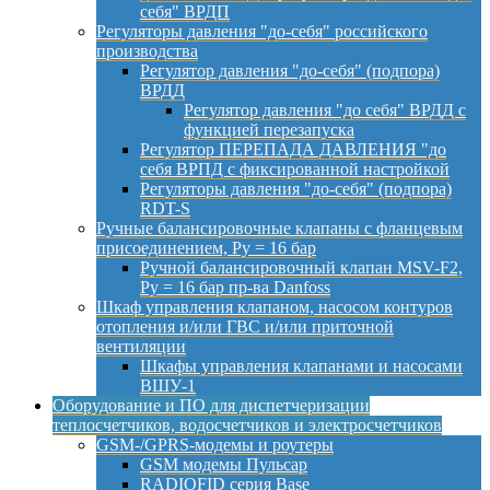
себя" ВРДП
Регуляторы давления "до-себя" российского
производства
Регулятор давления "до-себя" (подпора)
ВРДД
Регулятор давления "до себя" ВРДД с
функцией перезапуска
Регулятор ПЕРЕПАДА ДАВЛЕНИЯ "до
себя ВРПД с фиксированной настройкой
Регуляторы давления "до-себя" (подпора)
RDT-S
Ручные балансировочные клапаны с фланцевым
присоединением, Py = 16 бар
Ручной балансировочный клапан MSV-F2,
Py = 16 бар пр-ва Danfoss
Шкаф управления клапаном, насосом контуров
отопления и/или ГВС и/или приточной
вентиляции
Шкафы управления клапанами и насосами
ВШУ-1
Оборудование и ПО для диспетчеризации
теплосчетчиков, водосчетчиков и электросчетчиков
GSM-/GPRS-модемы и роутеры
GSM модемы Пульсар
RADIOFID серия Base