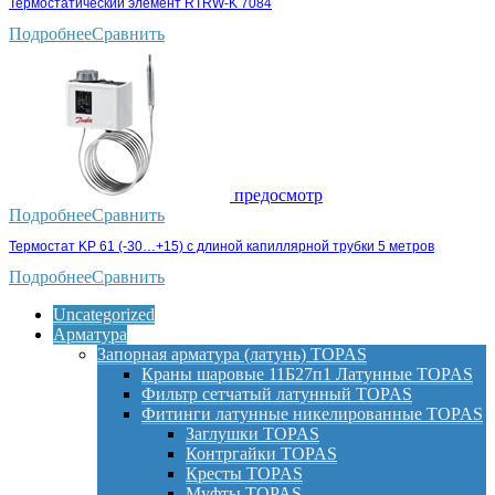
Термостатический элемент RTRW-K 7084
Подробнее
Сравнить
предосмотр
Подробнее
Сравнить
Термостат KP 61 (-30…+15) с длиной капиллярной трубки 5 метров
Подробнее
Сравнить
Uncategorized
Арматура
Запорная арматура (латунь) TOPAS
Краны шаровые 11Б27п1 Латунные TOPAS
Фильтр сетчатый латунный TOPAS
Фитинги латунные никелированные TOPAS
Заглушки TOPAS
Контргайки TOPAS
Кресты TOPAS
Муфты TOPAS