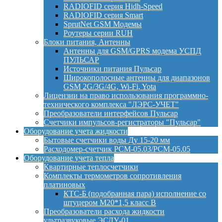
RADIOFID серия Hidh-Speed
RADIOFID серия Smart
SprutNet GSM Модемы
Роутеры серии RUH
Блоки питания, Антенны
Антенны для GSM/GPRS модема УСПД
ПУЛЬСАР
Источники питания Пульсар
Широкополосные антенны для диапазонов
GSM 2G/3G/4G, Wi-Fi, Yota
Лицензии на право использования программно-
технического комплекса "ЛЭРС-УЧЕТ"
Преобразователи интерфейсов Пульсар
Счетчики импульсов-регистраторы "Пульсар"
Оборудование учета жидкости
Бытовые счетчики воды Ду 15-20 мм
Расходомер-счетчик РСМ-05.03/РСМ-05.05
Оборудование учета тепла
Квартирные теплосчетчики
Комплекты термометров сопротивления
платиновых
КТС-Б (подобранная пара) исполнение со
штуцером М20*1,5 класс B
Преобразователи расхода жидкости
ультразвуковые ЭСДУ-01