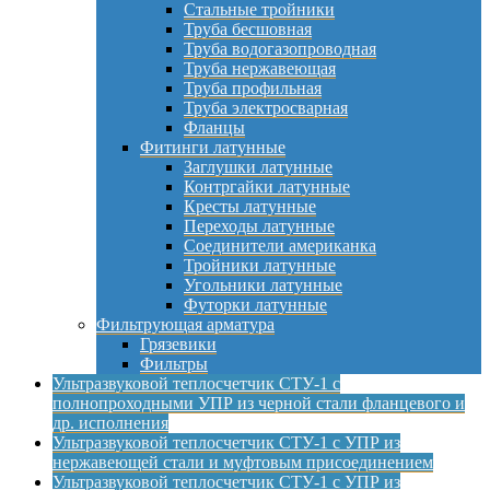
Стальные тройники
Труба бесшовная
Труба водогазопроводная
Труба нержавеющая
Труба профильная
Труба электросварная
Фланцы
Фитинги латунные
Заглушки латунные
Контргайки латунные
Кресты латунные
Переходы латунные
Соединители американка
Тройники латунные
Угольники латунные
Футорки латунные
Фильтрующая арматура
Грязевики
Фильтры
Ультразвуковой теплосчетчик СТУ-1 с
полнопроходными УПР из черной стали фланцевого и
др. исполнения
Ультразвуковой теплосчетчик СТУ-1 с УПР из
нержавеющей стали и муфтовым присоединением
Ультразвуковой теплосчетчик СТУ-1 с УПР из