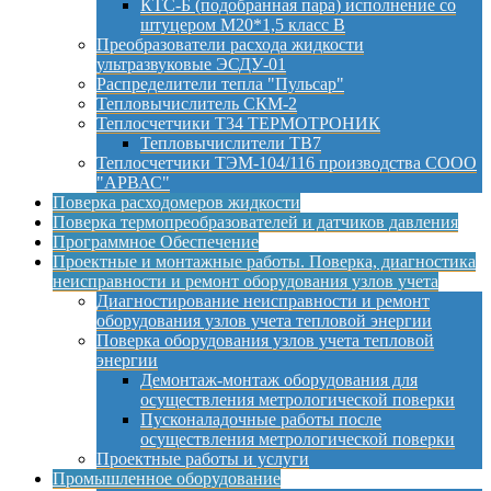
КТС-Б (подобранная пара) исполнение со
штуцером М20*1,5 класс B
Преобразователи расхода жидкости
ультразвуковые ЭСДУ-01
Распределители тепла "Пульсар"
Тепловычислитель СКМ-2
Теплосчетчики Т34 ТЕРМОТРОНИК
Тепловычислители ТВ7
Теплосчетчики ТЭМ-104/116 производства СООО
"АРВАС"
Поверка расходомеров жидкости
Поверка термопреобразователей и датчиков давления
Программное Обеспечение
Проектные и монтажные работы. Поверка, диагностика
неисправности и ремонт оборудования узлов учета
Диагностирование неисправности и ремонт
оборудования узлов учета тепловой энергии
Поверка оборудования узлов учета тепловой
энергии
Демонтаж-монтаж оборудования для
осуществления метрологической поверки
Пусконаладочные работы после
осуществления метрологической поверки
Проектные работы и услуги
Промышленное оборудование