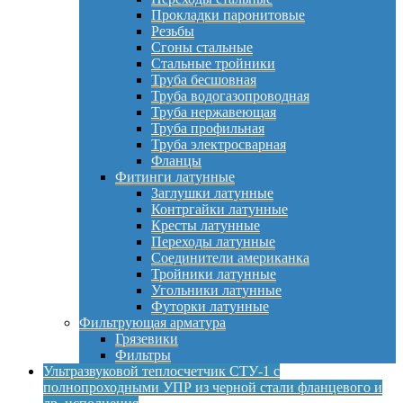
Прокладки паронитовые
Резьбы
Сгоны стальные
Стальные тройники
Труба бесшовная
Труба водогазопроводная
Труба нержавеющая
Труба профильная
Труба электросварная
Фланцы
Фитинги латунные
Заглушки латунные
Контргайки латунные
Кресты латунные
Переходы латунные
Соединители американка
Тройники латунные
Угольники латунные
Футорки латунные
Фильтрующая арматура
Грязевики
Фильтры
Ультразвуковой теплосчетчик СТУ-1 с
полнопроходными УПР из черной стали фланцевого и