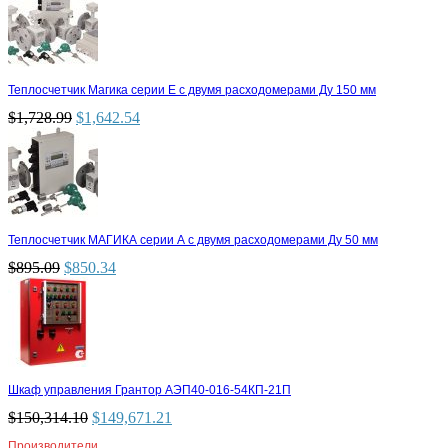
Теплосчетчик Магика серии Е с двумя расходомерами Ду 150 мм
$
1,728.99
$
1,642.54
Теплосчетчик МАГИКА серии А с двумя расходомерами Ду 50 мм
$
895.09
$
850.34
Шкаф управления Грантор АЭП40-016-54КП-21П
$
150,314.10
$
149,671.21
Производители