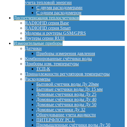
учета тепловой энергии
С двумя расходомерами
С одним расходомером
Диспетчеризация теплосчетчиков
RADIOFID серия Base
RADIOFID серия Smart
Модемы и роутеры GSM/GPRS
Роутеры серии RUH
Измерительные приборы
Датчики
Приборы измерения давления
Комбинированные счётчики воды
Приборы изм. температуры
ТСП-К
Принадлежности регуляторов температуры
Расходомеры
Бытовой счетчик воды Ду 20мм
Бытовые счетчики воды Ду 15 мм
Домовые счетчики воды Ду 25
Домовые счётчики воды Ду 40
Домовые счётчики воды Ду 50
Домовые счетчики Ду 32
Оборудование учета жидкости
ПИТЕРФЛОУ РС L
Промышленные счётчики воды Ду 50