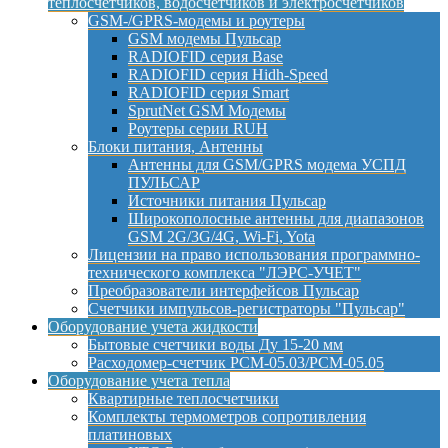
теплосчетчиков, водосчетчиков и электросчетчиков
GSM-/GPRS-модемы и роутеры
GSM модемы Пульсар
RADIOFID серия Base
RADIOFID серия Hidh-Speed
RADIOFID серия Smart
SprutNet GSM Модемы
Роутеры серии RUH
Блоки питания, Антенны
Антенны для GSM/GPRS модема УСПД
ПУЛЬСАР
Источники питания Пульсар
Широкополосные антенны для диапазонов
GSM 2G/3G/4G, Wi-Fi, Yota
Лицензии на право использования программно-
технического комплекса "ЛЭРС-УЧЕТ"
Преобразователи интерфейсов Пульсар
Счетчики импульсов-регистраторы "Пульсар"
Оборудование учета жидкости
Бытовые счетчики воды Ду 15-20 мм
Расходомер-счетчик РСМ-05.03/РСМ-05.05
Оборудование учета тепла
Квартирные теплосчетчики
Комплекты термометров сопротивления
платиновых