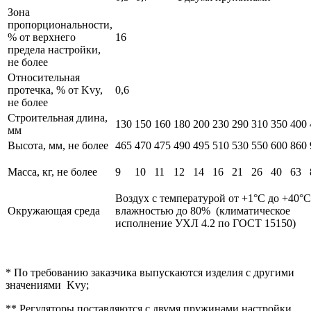
Зона
пропорциональности,
% от верхнего
16
предела настройки,
не более
Относительная
протечка, % от Kvy,
0,6
не более
Строительная длина,
130
150
160
180
200
230
290
310
350
400
мм
Высота, мм, не более
465
470
475
490
495
510
530
550
600
860
Масса, кг, не более
9
10
11
12
14
16
21
26
40
63
Воздух с температурой от +1°С до +40°С
Окружающая среда
влажностью до 80% (климатическое
исполнение УХЛ 4.2 по ГОСТ 15150)
* По требованию заказчика выпускаются изделия с другими
значениями Kvy;
** Регуляторы поставляются с двумя пружинами настройки,