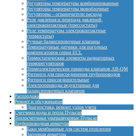
Регуляторы температуры комбинированные
Регуляторы температуры моноблочные
Регуляторы – ограничители расхода
Реле давления и перепада давлений,
электроконтактные (прессостаты)
Реле температуры электроконтактные
(термостаты)
Ручные балансировочные клапаны
Температурные датчики для погодных
компенсаторов серии ECL
Термостатические элементы радиаторных
терморегуляторов
Термоэлектрические приводы клапанов AB-QM
Фитинги для присоединения трубопроводов
Фитинги присоединительные
Электроприводы редукторные для
балансировочных клапанов
Распродажа
Ремонт и обсуживание
Диагностика, ремонт узлов учета
Счетчики воды и тепла Пульсар
Теплосчетчики ультразвуковые Пульсар
Трубопроводная арматура
Баки мембранные для систем отопления
Запорная арматура