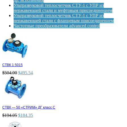
др. исполнения
Ультразвуковой теплосчетчик СТУ-1 с УПР из
нержавеющей стали и муфтовым присоединением
Ультразвуковой теплосчетчик СТУ-1 с УПР из
нержавеющей стали с фланцевым присоединением
Частотные преобразователи advanced control
СТВК 1 5015
$
504.00
$
495.54
СТВХ — 50 «СТРИМ» ДГ класс С
$
194.05
$
184.35