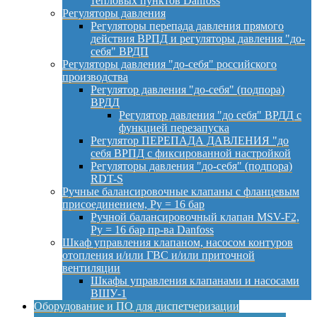
тепловых пунктов Danfoss
Регуляторы давления
Регуляторы перепада давления прямого
действия ВРПД и регуляторы давления "до-
себя" ВРДП
Регуляторы давления "до-себя" российского
производства
Регулятор давления "до-себя" (подпора)
ВРДД
Регулятор давления "до себя" ВРДД с
функцией перезапуска
Регулятор ПЕРЕПАДА ДАВЛЕНИЯ "до
себя ВРПД с фиксированной настройкой
Регуляторы давления "до-себя" (подпора)
RDT-S
Ручные балансировочные клапаны с фланцевым
присоединением, Py = 16 бар
Ручной балансировочный клапан MSV-F2,
Py = 16 бар пр-ва Danfoss
Шкаф управления клапаном, насосом контуров
отопления и/или ГВС и/или приточной
вентиляции
Шкафы управления клапанами и насосами
ВШУ-1
Оборудование и ПО для диспетчеризации