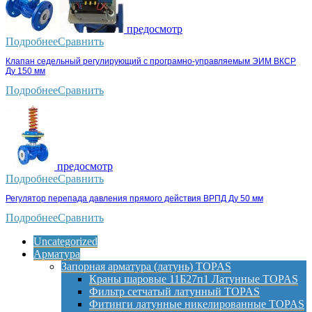
предосмотр
Подробнее
Сравнить
Клапан седельный регулирующий с програмно-управляемым ЭИМ ВКСР
Ду 150 мм
Подробнее
Сравнить
предосмотр
Подробнее
Сравнить
Регулятор перепада давления прямого действия ВРПД Ду 50 мм
Подробнее
Сравнить
Uncategorized
Арматура
Запорная арматура (латунь) TOPAS
Краны шаровые 11Б27п1 Латунные TOPAS
Фильтр сетчатый латунный TOPAS
Фитинги латунные никелированные TOPAS