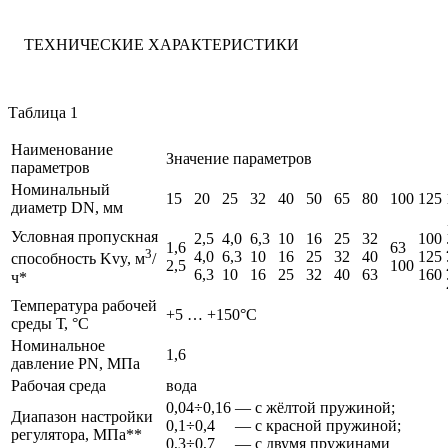
ТЕХНИЧЕСКИЕ ХАРАКТЕРИСТИКИ
Таблица 1
Наименование
Значение параметров
параметров
Номинальный
15
20
25
32
40
50
65
80
100
125
диаметр DN, мм
Условная пропускная
2,5
4,0
6,3
10
16
25
32
100
1,6
63
3
4,0
6,3
10
16
25
32
40
125
способность Kvy, м
/
2,5
100
6,3
10
16
25
32
40
63
160
ч*
Температура рабочей
+5 … +150°С
среды Т, °С
Номинальное
1,6
давление PN, МПа
Рабочая среда
вода
0,04÷0,16 — с жёлтой пружиной;
Диапазон настройки
0,1÷0,4 — с красной пружиной;
регулятора, МПа**
0,3÷0,7 — с двумя пружинами