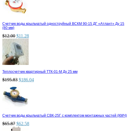
Счетчик воды крыльчатый одноструйный ВСКМ 90-15 ДГ «Атлант» Ду 15
(80 мм)
$
12.00
$
11.28
Теплосчетчик квартирный ТТК-01-М Ду 25 мм
$
195.83
$
186.04
Счетчик воды крыльчатый СВК-25Г с комплектом монтажных частей (КМЧ)
$
65.87
$
62.58