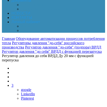
Документы
Online-оплата
Обработка персональных данных
НОВОСТИ
КОНТАКТЫ
Личный кабинет
Корзина
Заказы
Главная
Оборудование автоматизации процессов потребления
тепла
Регуляторы давления "до-себя" российского
производства
Регулятор давления "до-себя" (подпора) ВРДД
Регулятор давления "до себя" ВРДД с функцией перезапуска
Регулятор давления до себя ВРДД Ду 20 мм с функцией
перепуска
3
google
LinkedIn
Pinterest