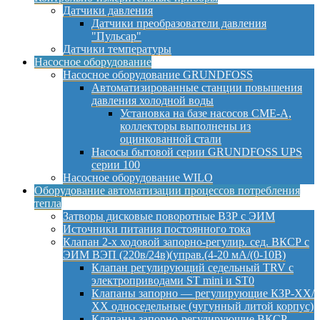
Датчики давления
Датчики преобразователи давления
"Пульсар"
Датчики температуры
Насосное оборудование
Насосное оборудование GRUNDFOSS
Автоматизированные станции повышения
давления холодной воды
Установка на базе насосов CME-A,
коллекторы выполнены из
оцинкованной стали
Насосы бытовой серии GRUNDFOSS UPS
серии 100
Насосное оборудование WILO
Оборудование автоматизации процессов потребления
тепла
Затворы дисковые поворотные ВЗР с ЭИМ
Источники питания постоянного тока
Клапан 2-х ходовой запорно-регулир. сед. ВКСР с
ЭИМ ВЭП (220в/24в)(управ.(4-20 мА/(0-10В)
Клапан регулирующий седельный TRV с
электроприводами ST mini и ST0
Клапаны запорно — регулирующие КЗР-ХХ/
ХХ односедельные (чугунный литой корпус)
Клапаны запорно-регулирующие ВКСР