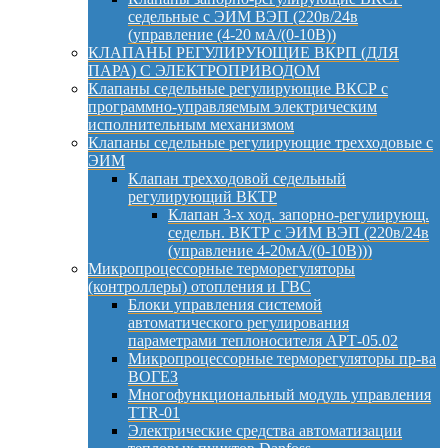
седельные с ЭИМ ВЭП (220в/24в
(управление (4-20 мА/(0-10В))
КЛАПАНЫ РЕГУЛИРУЮЩИЕ ВКРП (ДЛЯ
ПАРА) С ЭЛЕКТРОПРИВОДОМ
Клапаны седельные регулирующие ВКСР с
программно-управляемым электрическим
исполнительным механизмом
Клапаны седельные регулирующие трехходовые с
ЭИМ
Клапан трехходовой седельный
регулирующий ВКТР
Клапан 3-х ход. запорно-регулирующ.
седельн. ВКТР с ЭИМ ВЭП (220в/24в
(управление 4-20мА/(0-10В)))
Микропроцессорные терморегуляторы
(контроллеры) отопления и ГВС
Блоки управления системой
автоматического регулирования
параметрами теплоносителя АРТ-05.02
Микропроцессорные терморегуляторы пр-ва
ВОГЕЗ
Многофункциональный модуль управления
TTR-01
Электрические средства автоматизации