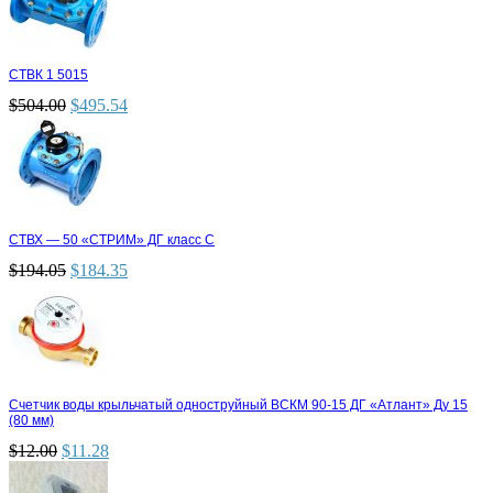
СТВК 1 5015
$
504.00
$
495.54
СТВХ — 50 «СТРИМ» ДГ класс С
$
194.05
$
184.35
Счетчик воды крыльчатый одноструйный ВСКМ 90-15 ДГ «Атлант» Ду 15
(80 мм)
$
12.00
$
11.28