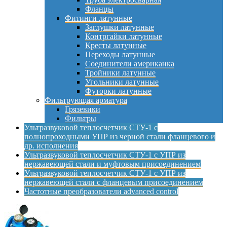
Фланцы
Фитинги латунные
Заглушки латунные
Контргайки латунные
Кресты латунные
Переходы латунные
Соединители американка
Тройники латунные
Угольники латунные
Футорки латунные
Фильтрующая арматура
Грязевики
Фильтры
Ультразвуковой теплосчетчик СТУ-1 с
полнопроходными УПР из черной стали фланцевого и
др. исполнения
Ультразвуковой теплосчетчик СТУ-1 с УПР из
нержавеющей стали и муфтовым присоединением
Ультразвуковой теплосчетчик СТУ-1 с УПР из
нержавеющей стали с фланцевым присоединением
Частотные преобразователи advanced control