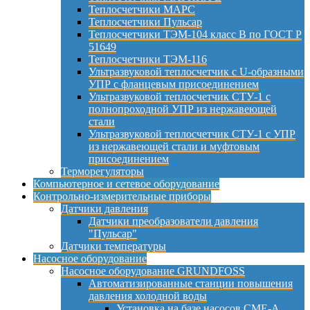
Теплосчетчики МАРС
Теплосчетчики Пульсар
Теплосчетчики ТЭМ-104 класс B по ГОСТ Р
51649
Теплосчетчики ТЭМ-116
Ультразвуковой теплосчетчик с U-образными
УПР с фланцевым присоединением
Ультразвуковой теплосчетчик СТУ-1 с
полнопроходной УПР из нержавеющей
стали
Ультразвуковой теплосчетчик СТУ-1 с УПР
из нержавеющей стали и муфтовым
присоединением
Терморегуляторы
Компьютерное и сетевое оборудование
Контрольно-измерительные приборы
Датчики давления
Датчики преобразователи давления
"Пульсар"
Датчики температуры
Насосное оборудование
Насосное оборудование GRUNDFOSS
Автоматизированные станции повышения
давления холодной воды
Установка на базе насосов CME-A,