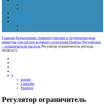
Документы
Online-оплата
Обработка персональных данных
НОВОСТИ
КОНТАКТЫ
Личный кабинет
Корзина
Заказы
Главная
Радиаторные терморегуляторы и трубопроводная
арматура для систем водяного отопления Danfoss
Регуляторы
– ограничители расхода
Регулятор ограничитель расхода
065B2672
3
google
LinkedIn
Pinterest
Регулятор ограничитель