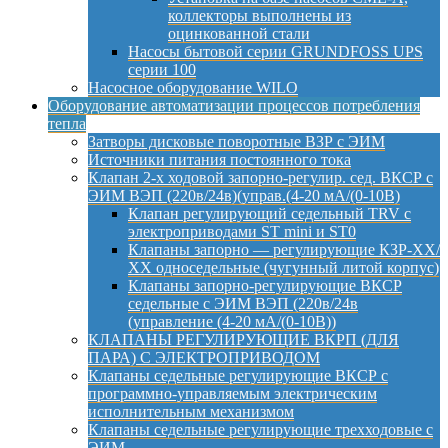
коллекторы выполнены из
оцинкованной стали
Насосы бытовой серии GRUNDFOSS UPS
серии 100
Насосное оборудование WILO
Оборудование автоматизации процессов потребления
тепла
Затворы дисковые поворотные ВЗР с ЭИМ
Источники питания постоянного тока
Клапан 2-х ходовой запорно-регулир. сед. ВКСР с
ЭИМ ВЭП (220в/24в)(управ.(4-20 мА/(0-10В)
Клапан регулирующий седельный TRV с
электроприводами ST mini и ST0
Клапаны запорно — регулирующие КЗР-ХХ/
ХХ односедельные (чугунный литой корпус)
Клапаны запорно-регулирующие ВКСР
седельные с ЭИМ ВЭП (220в/24в
(управление (4-20 мА/(0-10В))
КЛАПАНЫ РЕГУЛИРУЮЩИЕ ВКРП (ДЛЯ
ПАРА) С ЭЛЕКТРОПРИВОДОМ
Клапаны седельные регулирующие ВКСР с
программно-управляемым электрическим
исполнительным механизмом
Клапаны седельные регулирующие трехходовые с
ЭИМ