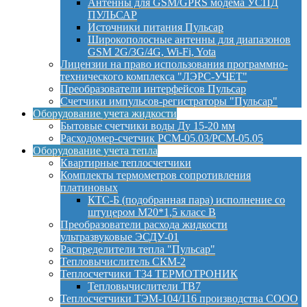
Антенны для GSM/GPRS модема УСПД
ПУЛЬСАР
Источники питания Пульсар
Широкополосные антенны для диапазонов
GSM 2G/3G/4G, Wi-Fi, Yota
Лицензии на право использования программно-
технического комплекса "ЛЭРС-УЧЕТ"
Преобразователи интерфейсов Пульсар
Счетчики импульсов-регистраторы "Пульсар"
Оборудование учета жидкости
Бытовые счетчики воды Ду 15-20 мм
Расходомер-счетчик РСМ-05.03/РСМ-05.05
Оборудование учета тепла
Квартирные теплосчетчики
Комплекты термометров сопротивления
платиновых
КТС-Б (подобранная пара) исполнение со
штуцером М20*1,5 класс B
Преобразователи расхода жидкости
ультразвуковые ЭСДУ-01
Распределители тепла "Пульсар"
Тепловычислитель СКМ-2
Теплосчетчики Т34 ТЕРМОТРОНИК
Тепловычислители ТВ7
Теплосчетчики ТЭМ-104/116 производства СООО