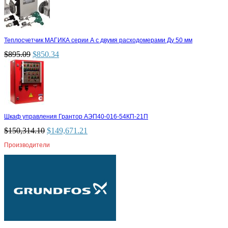
Теплосчетчик МАГИКА серии А с двумя расходомерами Ду 50 мм
$
895.09
$
850.34
Шкаф управления Грантор АЭП40-016-54КП-21П
$
150,314.10
$
149,671.21
Производители