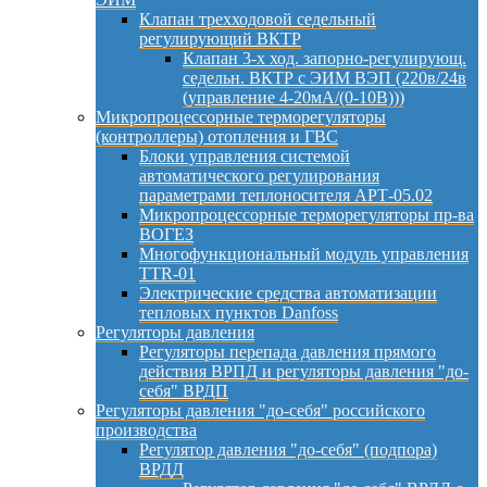
Клапан трехходовой седельный
регулирующий ВКТР
Клапан 3-х ход. запорно-регулирующ.
седельн. ВКТР с ЭИМ ВЭП (220в/24в
(управление 4-20мА/(0-10В)))
Микропроцессорные терморегуляторы
(контроллеры) отопления и ГВС
Блоки управления системой
автоматического регулирования
параметрами теплоносителя АРТ-05.02
Микропроцессорные терморегуляторы пр-ва
ВОГЕЗ
Многофункциональный модуль управления
TTR-01
Электрические средства автоматизации
тепловых пунктов Danfoss
Регуляторы давления
Регуляторы перепада давления прямого
действия ВРПД и регуляторы давления "до-
себя" ВРДП
Регуляторы давления "до-себя" российского
производства
Регулятор давления "до-себя" (подпора)
ВРДД