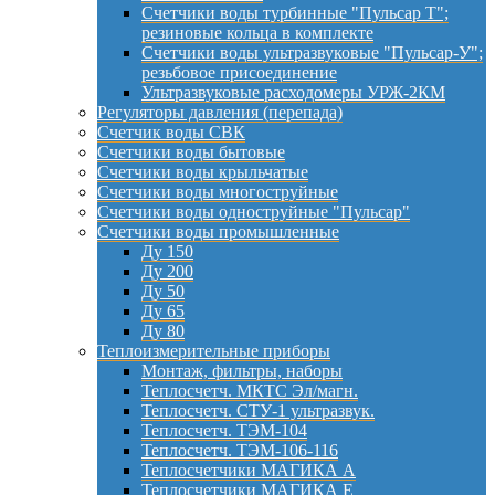
Счетчики воды турбинные "Пульсар Т";
резиновые кольца в комплекте
Счетчики воды ультразвуковые "Пульсар-У";
резьбовое присоединение
Ультразвуковые расходомеры УРЖ-2КМ
Регуляторы давления (перепада)
Счетчик воды СВК
Счетчики воды бытовые
Счетчики воды крыльчатые
Счетчики воды многоструйные
Счетчики воды одноструйные "Пульсар"
Счетчики воды промышленные
Ду 150
Ду 200
Ду 50
Ду 65
Ду 80
Теплоизмерительные приборы
Монтаж, фильтры, наборы
Теплосчетч. МКТС Эл/магн.
Теплосчетч. СТУ-1 ультразвук.
Теплосчетч. ТЭМ-104
Теплосчетч. ТЭМ-106-116
Теплосчетчики МАГИКА А
Теплосчетчики МАГИКА Е