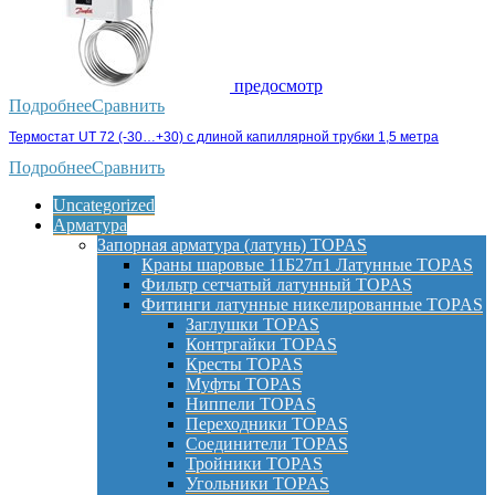
предосмотр
Подробнее
Сравнить
Термостат UT 72 (-30…+30) с длиной капиллярной трубки 1,5 метра
Подробнее
Сравнить
Uncategorized
Арматура
Запорная арматура (латунь) TOPAS
Краны шаровые 11Б27п1 Латунные TOPAS
Фильтр сетчатый латунный TOPAS
Фитинги латунные никелированные TOPAS
Заглушки TOPAS
Контргайки TOPAS
Кресты TOPAS
Муфты TOPAS
Ниппели TOPAS
Переходники TOPAS
Соединители TOPAS
Тройники TOPAS
Угольники TOPAS