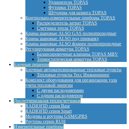
Удлинители TOPAS
Футорки TOPAS
Штуцеры для шланга TOPAS
Контрольно-измерительные приборы TOPAS
Распределитель затрат TOPAS
Счетчики тепла TOPAS
Краны шаровые ALSO GAS полнопроходные
Краны шаровые ALSO под приварку
Краны шаровые ALSO фланец полнопроходные
Регулирующая арматура TOPAS
Балансировочные клапаны TOPAS MBV
Термостатическая арматура TOPAS
Блочные решения
Блочные автоматизированные тепловые пункты
Тепловые пункты Тесс Инжиниринг
Комплект оборудования для организации узла
учета тепловой энергии
С двумя расходомерами
С одним расходомером
Диспетчеризация теплосчетчиков
RADIOFID серия Base
RADIOFID серия Smart
Модемы и роутеры GSM/GPRS
Роутеры серии RUH
Измерительные приборы