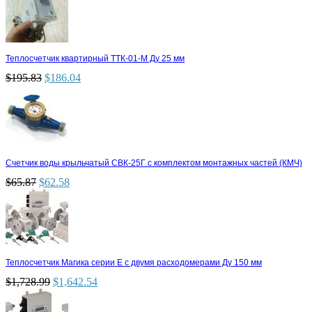
Теплосчетчик квартирный ТТК-01-М Ду 25 мм
$
195.83
$
186.04
Счетчик воды крыльчатый СВК-25Г с комплектом монтажных частей (КМЧ)
$
65.87
$
62.58
Теплосчетчик Магика серии Е с двумя расходомерами Ду 150 мм
$
1,728.99
$
1,642.54