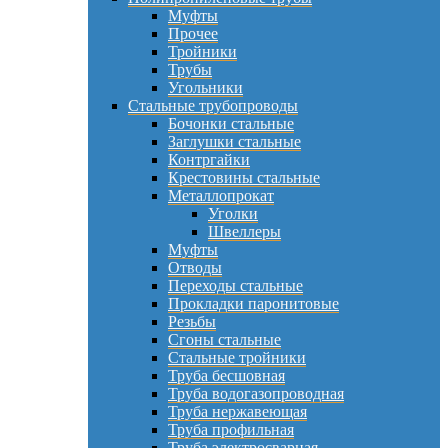
Муфты
Прочее
Тройники
Трубы
Угольники
Стальные трубопроводы
Бочонки стальные
Заглушки стальные
Контргайки
Крестовины стальные
Металлопрокат
Уголки
Швеллеры
Муфты
Отводы
Переходы стальные
Прокладки паронитовые
Резьбы
Сгоны стальные
Стальные тройники
Труба бесшовная
Труба водогазопроводная
Труба нержавеющая
Труба профильная
Труба электросварная