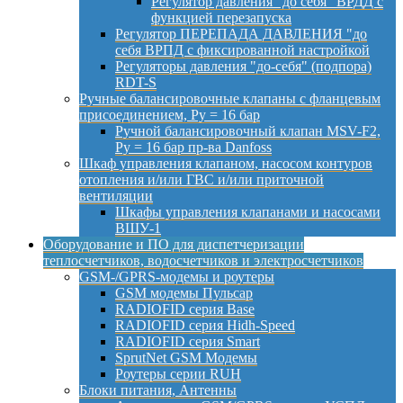
Регулятор давления "до себя" ВРДД с
функцией перезапуска
Регулятор ПЕРЕПАДА ДАВЛЕНИЯ "до
себя ВРПД с фиксированной настройкой
Регуляторы давления "до-себя" (подпора)
RDT-S
Ручные балансировочные клапаны с фланцевым
присоединением, Py = 16 бар
Ручной балансировочный клапан MSV-F2,
Py = 16 бар пр-ва Danfoss
Шкаф управления клапаном, насосом контуров
отопления и/или ГВС и/или приточной
вентиляции
Шкафы управления клапанами и насосами
ВШУ-1
Оборудование и ПО для диспетчеризации
теплосчетчиков, водосчетчиков и электросчетчиков
GSM-/GPRS-модемы и роутеры
GSM модемы Пульсар
RADIOFID серия Base
RADIOFID серия Hidh-Speed
RADIOFID серия Smart
SprutNet GSM Модемы
Роутеры серии RUH
Блоки питания, Антенны