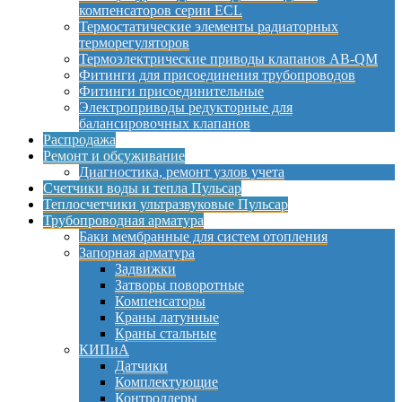
компенсаторов серии ECL
Термостатические элементы радиаторных
терморегуляторов
Термоэлектрические приводы клапанов AB-QM
Фитинги для присоединения трубопроводов
Фитинги присоединительные
Электроприводы редукторные для
балансировочных клапанов
Распродажа
Ремонт и обсуживание
Диагностика, ремонт узлов учета
Счетчики воды и тепла Пульсар
Теплосчетчики ультразвуковые Пульсар
Трубопроводная арматура
Баки мембранные для систем отопления
Запорная арматура
Задвижки
Затворы поворотные
Компенсаторы
Краны латунные
Краны стальные
КИПиА
Датчики
Комплектующие
Контроллеры