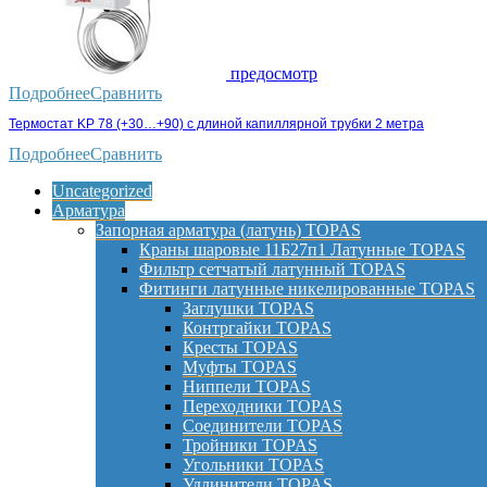
предосмотр
Подробнее
Сравнить
Термостат KP 78 (+30…+90) с длиной капиллярной трубки 2 метра
Подробнее
Сравнить
Uncategorized
Арматура
Запорная арматура (латунь) TOPAS
Краны шаровые 11Б27п1 Латунные TOPAS
Фильтр сетчатый латунный TOPAS
Фитинги латунные никелированные TOPAS
Заглушки TOPAS
Контргайки TOPAS
Кресты TOPAS
Муфты TOPAS
Ниппели TOPAS
Переходники TOPAS
Соединители TOPAS
Тройники TOPAS
Угольники TOPAS
Удлинители TOPAS