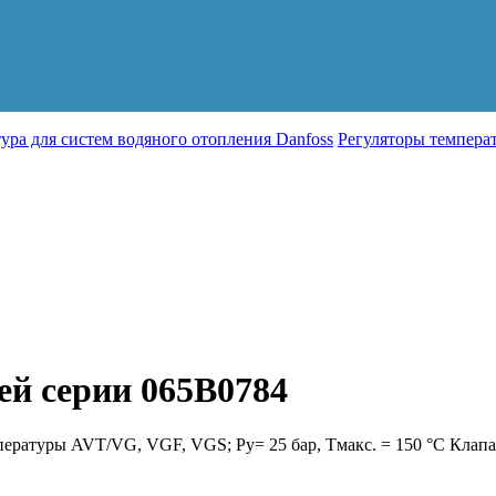
ура для систем водяного отопления Danfoss
Регуляторы темпер
ей серии 065B0784
ературы AVT/VG, VGF, VGS; Ру= 25 бар, Тмакс. = 150 °С Клапан 