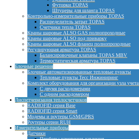
Футорки TOPAS
Штуцеры для шланга TOPAS
Контрольно-измерительные приборы TOPAS
Распределитель затрат TOPAS
Счетчики тепла TOPAS
Краны шаровые ALSO GAS полнопроходные
Краны шаровые ALSO под приварку
Краны шаровые ALSO фланец полнопроходные
Регулирующая арматура TOPAS
Балансировочные клапаны TOPAS MBV
Термостатическая арматура TOPAS
Блочные решения
Блочные автоматизированные тепловые пункты
Тепловые пункты Тесс Инжиниринг
Комплект оборудования для организации узла учета
С двумя расходомерами
С одним расходомером
Диспетчеризация теплосчетчиков
RADIOFID серия Base
RADIOFID серия Smart
Модемы и роутеры GSM/GPRS
Роутеры серии RUH
Измерительные приборы
Датчики
Приборы измерения давления