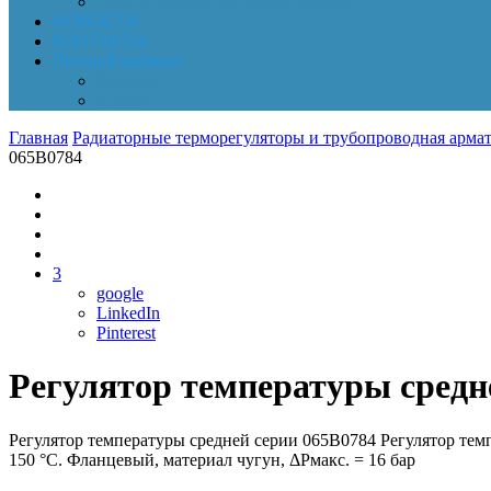
Обработка персональных данных
НОВОСТИ
КОНТАКТЫ
Личный кабинет
Корзина
Заказы
Главная
Радиаторные терморегуляторы и трубопроводная армат
065B0784
3
google
LinkedIn
Pinterest
Регулятор температуры средн
Регулятор температуры средней серии 065B0784 Регулятор темп
150 °С. Фланцевый, материал чугун, ΔPмакс. = 16 бар