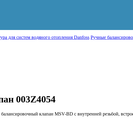
ура для систем водяного отопления Danfoss
Ручные балансиров
пан 003Z4054
балансировочный клапан MSV-BD с внутренней резьбой, встр