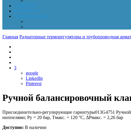
Обработка персональных данных
НОВОСТИ
КОНТАКТЫ
Личный кабинет
Корзина
Заказы
Главная
Радиаторные терморегуляторы и трубопроводная армат
3
google
LinkedIn
Pinterest
Ручной балансировочный кла
Присоединительно-регулирующие гарнитуры013G4751 Ручной 
ниппелями; Ру = 20 бар, Тмакс. = 120 °С, ΔРмакс. = 2,26 бар
Доступно:
В наличии