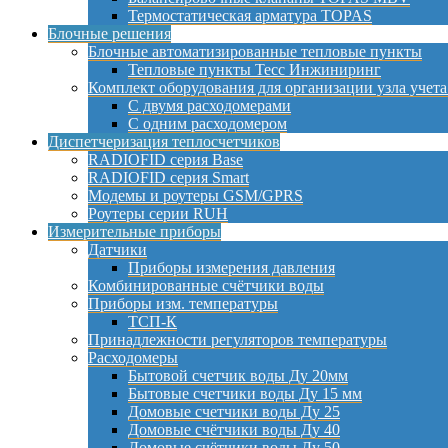
Термостатическая арматура TOPAS
Блочные решения
Блочные автоматизированные тепловые пункты
Тепловые пункты Тесс Инжиниринг
Комплект оборудования для организации узла учета
С двумя расходомерами
С одним расходомером
Диспетчеризация теплосчетчиков
RADIOFID серия Base
RADIOFID серия Smart
Модемы и роутеры GSM/GPRS
Роутеры серии RUH
Измерительные приборы
Датчики
Приборы измерения давления
Комбинированные счётчики воды
Приборы изм. температуры
ТСП-К
Принадлежности регуляторов температуры
Расходомеры
Бытовой счетчик воды Ду 20мм
Бытовые счетчики воды Ду 15 мм
Домовые счетчики воды Ду 25
Домовые счётчики воды Ду 40
Домовые счётчики воды Ду 50