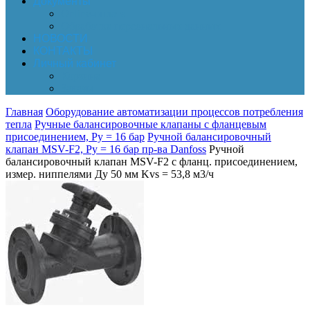
Документы
Online-оплата
Обработка персональных данных
НОВОСТИ
КОНТАКТЫ
Личный кабинет
Корзина
Заказы
Главная
Оборудование автоматизации процессов потребления
тепла
Ручные балансировочные клапаны с фланцевым
присоединением, Py = 16 бар
Ручной балансировочный
клапан MSV-F2, Py = 16 бар пр-ва Danfoss
Ручной
балансировочный клапан MSV-F2 с фланц. присоединением,
измер. ниппелями Ду 50 мм Kvs = 53,8 м3/ч