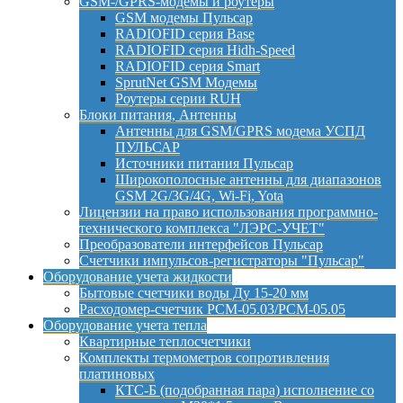
GSM-/GPRS-модемы и роутеры
GSM модемы Пульсар
RADIOFID серия Base
RADIOFID серия Hidh-Speed
RADIOFID серия Smart
SprutNet GSM Модемы
Роутеры серии RUH
Блоки питания, Антенны
Антенны для GSM/GPRS модема УСПД
ПУЛЬСАР
Источники питания Пульсар
Широкополосные антенны для диапазонов
GSM 2G/3G/4G, Wi-Fi, Yota
Лицензии на право использования программно-
технического комплекса "ЛЭРС-УЧЕТ"
Преобразователи интерфейсов Пульсар
Счетчики импульсов-регистраторы "Пульсар"
Оборудование учета жидкости
Бытовые счетчики воды Ду 15-20 мм
Расходомер-счетчик РСМ-05.03/РСМ-05.05
Оборудование учета тепла
Квартирные теплосчетчики
Комплекты термометров сопротивления
платиновых
КТС-Б (подобранная пара) исполнение со