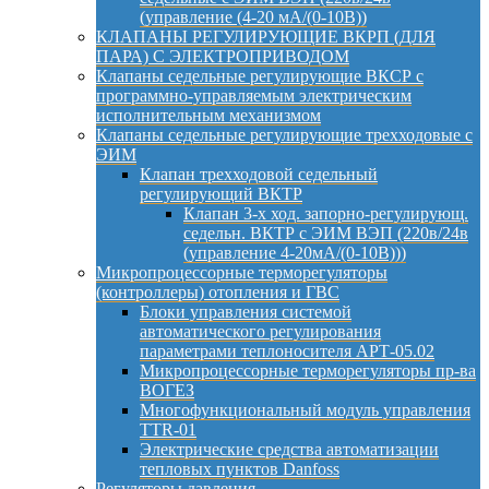
(управление (4-20 мА/(0-10В))
КЛАПАНЫ РЕГУЛИРУЮЩИЕ ВКРП (ДЛЯ
ПАРА) С ЭЛЕКТРОПРИВОДОМ
Клапаны седельные регулирующие ВКСР с
программно-управляемым электрическим
исполнительным механизмом
Клапаны седельные регулирующие трехходовые с
ЭИМ
Клапан трехходовой седельный
регулирующий ВКТР
Клапан 3-х ход. запорно-регулирующ.
седельн. ВКТР с ЭИМ ВЭП (220в/24в
(управление 4-20мА/(0-10В)))
Микропроцессорные терморегуляторы
(контроллеры) отопления и ГВС
Блоки управления системой
автоматического регулирования
параметрами теплоносителя АРТ-05.02
Микропроцессорные терморегуляторы пр-ва
ВОГЕЗ
Многофункциональный модуль управления
TTR-01
Электрические средства автоматизации
тепловых пунктов Danfoss
Регуляторы давления