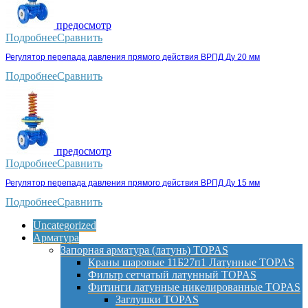
предосмотр
Подробнее
Сравнить
Регулятор перепада давления прямого действия ВРПД Ду 20 мм
Подробнее
Сравнить
предосмотр
Подробнее
Сравнить
Регулятор перепада давления прямого действия ВРПД Ду 15 мм
Подробнее
Сравнить
Uncategorized
Арматура
Запорная арматура (латунь) TOPAS
Краны шаровые 11Б27п1 Латунные TOPAS
Фильтр сетчатый латунный TOPAS
Фитинги латунные никелированные TOPAS
Заглушки TOPAS