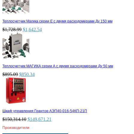
Теплосчетчик Магика серии Е с двумя расходомерами Ду 150 мм
$
1,728.99
$
1,642.54
Теплосчетчик МАГИКА серии А с двумя расходомерами Ду 50 мм
$
895.09
$
850.34
Шкаф управления Грантор АЭП40-016-54КП-21П
$
150,314.10
$
149,671.21
Производители