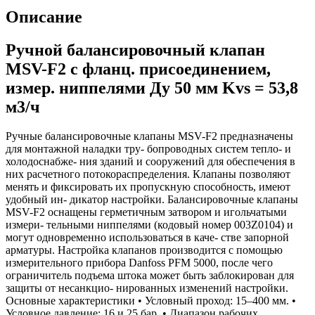
Описание
Ручной балансировочный клапан
MSV-F2 с фланц. присоединением,
измер. ниппелями Ду 50 мм Kvs = 53,8
м3/ч
Ручные балансировочные клапаны MSV-F2 предназначены
для монтажной наладки тру- бопроводных систем тепло- и
холодоснабже- ния зданий и сооружений для обеспечения в
них расчетного потокораспределения. Клапаны позволяют
менять и фиксировать их пропускную способность, имеют
удобный ин- дикатор настройки. Балансировочные клапаны
MSV-F2 оснащены герметичным затвором и игольчатыми
измери- тельными ниппелями (кодовый номер 003Z0104) и
могут одновременно использоваться в каче- стве запорной
арматуры. Настройка клапанов производится с помощью
измерительного прибора Danfoss PFM 5000, после чего
ограничитель подъема штока может быть заблокирован для
защиты от несанкцио- нированных изменений настройки.
Основные характеристики • Условный проход: 15–400 мм. •
Условное давление: 16 и 25 бар. • Диапазон рабочих