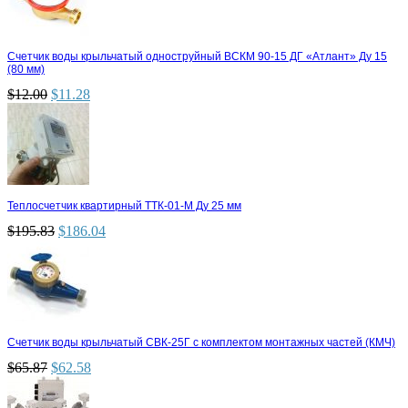
Счетчик воды крыльчатый одноструйный ВСКМ 90-15 ДГ «Атлант» Ду 15
(80 мм)
$
12.00
$
11.28
Теплосчетчик квартирный ТТК-01-М Ду 25 мм
$
195.83
$
186.04
Счетчик воды крыльчатый СВК-25Г с комплектом монтажных частей (КМЧ)
$
65.87
$
62.58