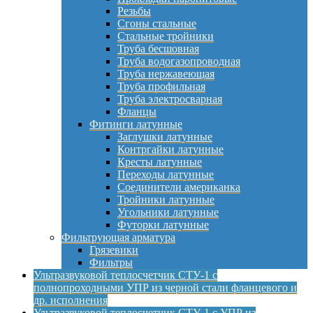
Резьбы
Сгоны стальные
Стальные тройники
Труба бесшовная
Труба водогазопроводная
Труба нержавеющая
Труба профильная
Труба электросварная
Фланцы
Фитинги латунные
Заглушки латунные
Контргайки латунные
Кресты латунные
Переходы латунные
Соединители американка
Тройники латунные
Угольники латунные
Футорки латунные
Фильтрующая арматура
Грязевики
Фильтры
Ультразвуковой теплосчетчик СТУ-1 с
полнопроходными УПР из черной стали фланцевого и
др. исполнения
Ультразвуковой теплосчетчик СТУ-1 с УПР из