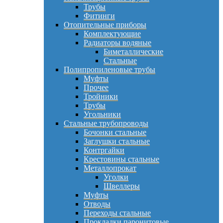
Трубы
Фитинги
Отопительные приборы
Комплектующие
Радиаторы водяные
Биметаллические
Стальные
Полипропиленовые трубы
Муфты
Прочее
Тройники
Трубы
Угольники
Стальные трубопроводы
Бочонки стальные
Заглушки стальные
Контргайки
Крестовины стальные
Металлопрокат
Уголки
Швеллеры
Муфты
Отводы
Переходы стальные
Прокладки паронитовые