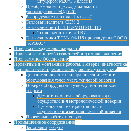
штуцером М20*1,5 класс B
Преобразователи расхода жидкости
ультразвуковые ЭСДУ-01
Распределители тепла "Пульсар"
Тепловычислитель СКМ-2
Теплосчетчики Т34 ТЕРМОТРОНИК
Тепловычислители ТВ7
Теплосчетчики ТЭМ-104/116 производства СООО
"АРВАС"
Поверка расходомеров жидкости
Поверка термопреобразователей и датчиков давления
Программное Обеспечение
Проектные и монтажные работы. Поверка, диагностика
неисправности и ремонт оборудования узлов учета
Диагностирование неисправности и ремонт
оборудования узлов учета тепловой энергии
Поверка оборудования узлов учета тепловой
энергии
Демонтаж-монтаж оборудования для
осуществления метрологической поверки
Пусконаладочные работы после
осуществления метрологической поверки
Проектные работы и услуги
Промышленное оборудование
Запорная арматура