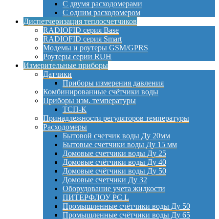
С двумя расходомерами
С одним расходомером
Диспетчеризация теплосчетчиков
RADIOFID серия Base
RADIOFID серия Smart
Модемы и роутеры GSM/GPRS
Роутеры серии RUH
Измерительные приборы
Датчики
Приборы измерения давления
Комбинированные счётчики воды
Приборы изм. температуры
ТСП-К
Принадлежности регуляторов температуры
Расходомеры
Бытовой счетчик воды Ду 20мм
Бытовые счетчики воды Ду 15 мм
Домовые счетчики воды Ду 25
Домовые счётчики воды Ду 40
Домовые счётчики воды Ду 50
Домовые счетчики Ду 32
Оборудование учета жидкости
ПИТЕРФЛОУ РС L
Промышленные счётчики воды Ду 50
Промышленные счётчики воды Ду 65