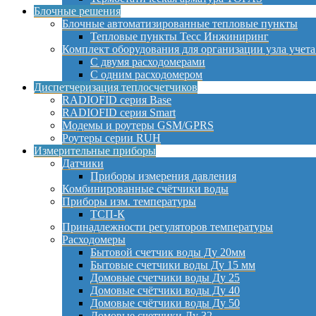
Блочные решения
Блочные автоматизированные тепловые пункты
Тепловые пункты Тесс Инжиниринг
Комплект оборудования для организации узла учета
С двумя расходомерами
С одним расходомером
Диспетчеризация теплосчетчиков
RADIOFID серия Base
RADIOFID серия Smart
Модемы и роутеры GSM/GPRS
Роутеры серии RUH
Измерительные приборы
Датчики
Приборы измерения давления
Комбинированные счётчики воды
Приборы изм. температуры
ТСП-К
Принадлежности регуляторов температуры
Расходомеры
Бытовой счетчик воды Ду 20мм
Бытовые счетчики воды Ду 15 мм
Домовые счетчики воды Ду 25
Домовые счётчики воды Ду 40
Домовые счётчики воды Ду 50
Домовые счетчики Ду 32