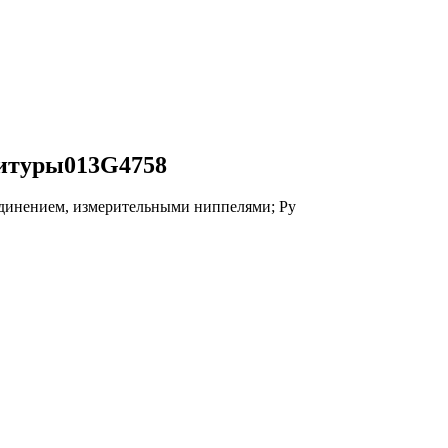
итуры013G4758
динением, измерительными ниппелями; Ру