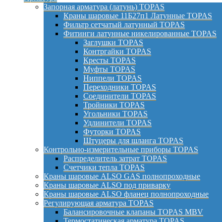
Запорная арматура (латунь) TOPAS
Краны шаровые 11Б27п1 Латунные TOPAS
Фильтр сетчатый латунный TOPAS
Фитинги латунные никелированные TOPAS
Заглушки TOPAS
Контргайки TOPAS
Кресты TOPAS
Муфты TOPAS
Ниппели TOPAS
Переходники TOPAS
Соединители TOPAS
Тройники TOPAS
Угольники TOPAS
Удлинители TOPAS
Футорки TOPAS
Штуцеры для шланга TOPAS
Контрольно-измерительные приборы TOPAS
Распределитель затрат TOPAS
Счетчики тепла TOPAS
Краны шаровые ALSO GAS полнопроходные
Краны шаровые ALSO под приварку
Краны шаровые ALSO фланец полнопроходные
Регулирующая арматура TOPAS
Балансировочные клапаны TOPAS MBV
Термостатическая арматура TOPAS