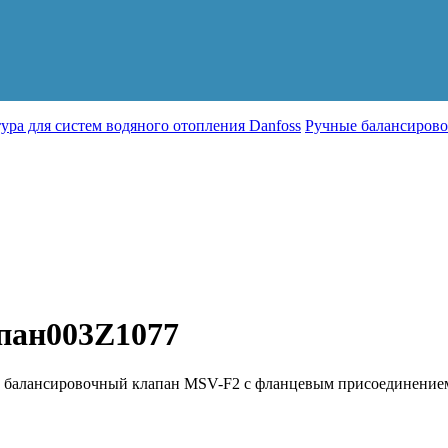
ура для систем водяного отопления Danfoss
Ручные балансиров
пан003Z1077
алансировочный клапан MSV-F2 с фланцевым присоединением, 