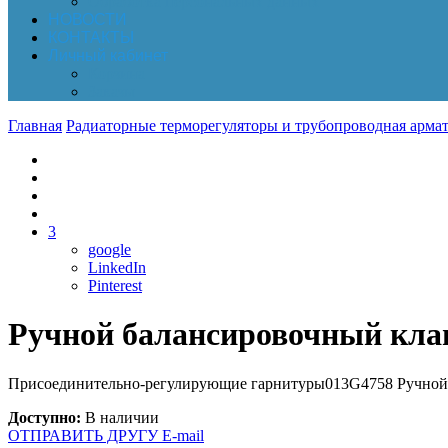
Обработка персональных данных
НОВОСТИ
КОНТАКТЫ
Личный кабинет
Корзина
Заказы
Главная
Радиаторные терморегуляторы и трубопроводная армат
3
google
LinkedIn
Pinterest
Ручной балансировочный кла
Присоединительно-регулирующие гарнитуры013G4758 Ручной б
Доступно:
В наличии
ОТПРАВИТЬ ДРУГУ E-mail