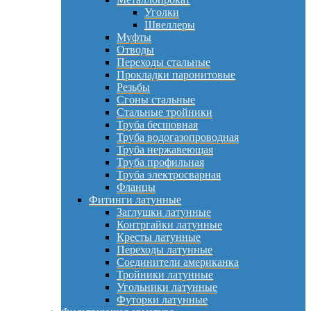
Уголки
Швеллеры
Муфты
Отводы
Переходы стальные
Прокладки паронитовые
Резьбы
Сгоны стальные
Стальные тройники
Труба бесшовная
Труба водогазопроводная
Труба нержавеющая
Труба профильная
Труба электросварная
Фланцы
Фитинги латунные
Заглушки латунные
Контргайки латунные
Кресты латунные
Переходы латунные
Соединители американка
Тройники латунные
Угольники латунные
Футорки латунные