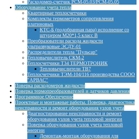
Расходомер-счетчик РСМ-05.03/РСМ-05.05
Оборудование учета тепла
Квартирные теплосчетчики
Комплекты термометров сопротивления
платиновых
КТС-Б (подобранная пара) исполнение со
штуцером М20*1,5 класс B
Преобразователи расхода жидкости
ультразвуковые ЭСДУ-01
Распределители тепла "Пульсар"
Тепловычислитель СКМ-2
Теплосчетчики Т34 ТЕРМОТРОНИК
Тепловычислители ТВ7
Теплосчетчики ТЭМ-104/116 производства СООО
"АРВАС"
Поверка расходомеров жидкости
Поверка термопреобразователей и датчиков давления
Программное Обеспечение
Проектные и монтажные работы. Поверка, диагностика
неисправности и ремонт оборудования узлов учета
Диагностирование неисправности и ремонт
оборудования узлов учета тепловой энергии
Поверка оборудования узлов учета тепловой
энергии
Демонтаж-монтаж оборудования для