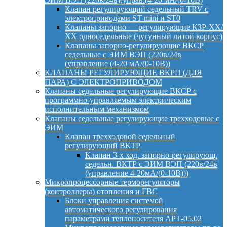
Клапан регулирующий седельный TRV с
электроприводами ST mini и ST0
Клапаны запорно — регулирующие КЗР-ХХ/
ХХ односедельные (чугунный литой корпус)
Клапаны запорно-регулирующие ВКСР
седельные с ЭИМ ВЭП (220в/24в
(управление (4-20 мА/(0-10В))
КЛАПАНЫ РЕГУЛИРУЮЩИЕ ВКРП (ДЛЯ
ПАРА) С ЭЛЕКТРОПРИВОДОМ
Клапаны седельные регулирующие ВКСР с
программно-управляемым электрическим
исполнительным механизмом
Клапаны седельные регулирующие трехходовые с
ЭИМ
Клапан трехходовой седельный
регулирующий ВКТР
Клапан 3-х ход. запорно-регулирующ.
седельн. ВКТР с ЭИМ ВЭП (220в/24в
(управление 4-20мА/(0-10В)))
Микропроцессорные терморегуляторы
(контроллеры) отопления и ГВС
Блоки управления системой
автоматического регулирования
параметрами теплоносителя АРТ-05.02