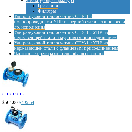
Фильтрующая арматура
Грязевики
Фильтры
Ультразвуковой теплосчетчик СТУ-1 с
полнопроходными УПР из черной стали фланцевого и
др. исполнения
Ультразвуковой теплосчетчик СТУ-1 с УПР из
нержавеющей стали и муфтовым присоединением
Ультразвуковой теплосчетчик СТУ-1 с УПР из
нержавеющей стали с фланцевым присоединением
Частотные преобразователи advanced control
СТВК 1 5015
$
504.00
$
495.54