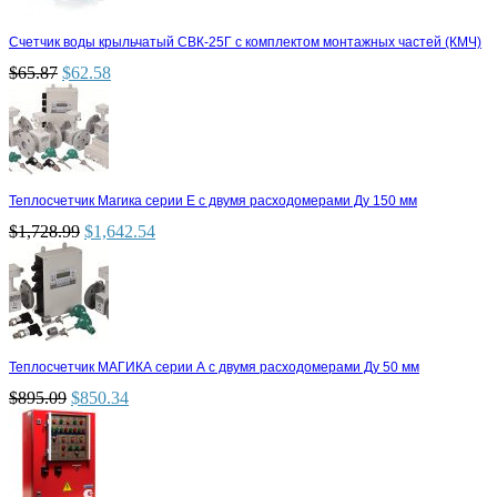
Счетчик воды крыльчатый СВК-25Г с комплектом монтажных частей (КМЧ)
$
65.87
$
62.58
Теплосчетчик Магика серии Е с двумя расходомерами Ду 150 мм
$
1,728.99
$
1,642.54
Теплосчетчик МАГИКА серии А с двумя расходомерами Ду 50 мм
$
895.09
$
850.34