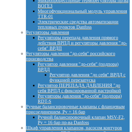
Микропроцессорные терморегуляторы пр-ва
ВОГЕЗ
Многофункциональный модуль управления
TTR-01
Электрические средства автоматизации
тепловых пунктов Danfoss
Регуляторы давления
Регуляторы перепада давления прямого
действия ВРПД и регуляторы давления "до-
себя" ВРДП
Регуляторы давления "до-себя" российского
производства
Регулятор давления "до-себя" (подпора)
ВРДД
Регулятор давления "до себя" ВРДД с
функцией перезапуска
Регулятор ПЕРЕПАДА ДАВЛЕНИЯ "до
себя ВРПД с фиксированной настройкой
Регуляторы давления "до-себя" (подпора)
RDT-S
Ручные балансировочные клапаны с фланцевым
присоединением, Py = 16 бар
Ручной балансировочный клапан MSV-F2,
Py = 16 бар пр-ва Danfoss
Шкаф управления клапаном, насосом контуров