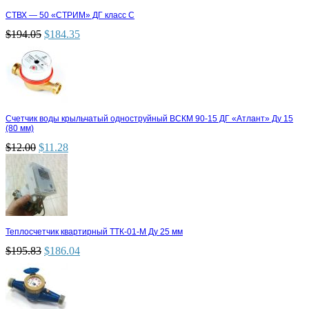
СТВХ — 50 «СТРИМ» ДГ класс С
$
194.05
$
184.35
Счетчик воды крыльчатый одноструйный ВСКМ 90-15 ДГ «Атлант» Ду 15
(80 мм)
$
12.00
$
11.28
Теплосчетчик квартирный ТТК-01-М Ду 25 мм
$
195.83
$
186.04