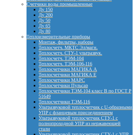
Счетчики воды промышленные
Ду 150
Ду 200
Ду 50
Ду 65
Ду 80
Теплоизмерительные приборы
Монтаж, фильтры, наборы
Теплосчетч. МКТС Эл/магн.
Теплосчетч. СТУ-1 ультразвук.
Теплосчетч. ТЭМ-104
Теплосчетч. ТЭМ-106-116
Теплосчетчики МАГИКА А
Теплосчетчики МАГИКА Е
Теплосчетчики МАРС
Теплосчетчики Пульсар
Теплосчетчики ТЭМ-104 класс B по ГОСТ Р
51649
Теплосчетчики ТЭМ-116
Ультразвуковой теплосчетчик с U-образными
УПР с фланцевым присоединением
Ультразвуковой теплосчетчик СТУ-1 с
полнопроходной УПР из нержавеющей
стали
Ультразвуковой теплосчетчик СТУ-1 с УПР