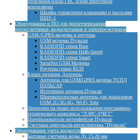
отопления и/или ГВС и/или приточной
вентиляции
Шкафы управления клапанами и насосами
ВШУ-1
Оборудование и ПО для диспетчеризации
теплосчетчиков, водосчетчиков и электросчетчиков
GSM-/GPRS-модемы и роутеры
GSM модемы Пульсар
RADIOFID серия Base
RADIOFID серия Hidh-Speed
RADIOFID серия Smart
SprutNet GSM Модемы
Роутеры серии RUH
Блоки питания, Антенны
Антенны для GSM/GPRS модема УСПД
ПУЛЬСАР
Источники питания Пульсар
Широкополосные антенны для диапазонов
GSM 2G/3G/4G, Wi-Fi, Yota
Лицензии на право использования программно-
технического комплекса "ЛЭРС-УЧЕТ"
Преобразователи интерфейсов Пульсар
Счетчики импульсов-регистраторы "Пульсар"
Оборудование учета жидкости
Бытовые счетчики воды Ду 15-20 мм