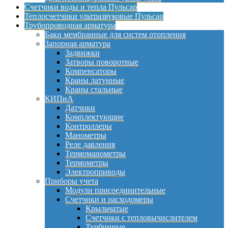
Счетчики воды и тепла Пульсар
Теплосчетчики ультразвуковые Пульсар
Трубопроводная арматура
Баки мембранные для систем отопления
Запорная арматура
Задвижки
Затворы поворотные
Компенсаторы
Краны латунные
Краны стальные
КИПиА
Датчики
Комплектующие
Контроллеры
Манометры
Реле давления
Термоманометры
Термометры
Электроприводы
Приборы учета
Модули присоединительные
Счетчики и расходомеры
Крыльчатые
Счетчики с тепловычислителем
Турбинные