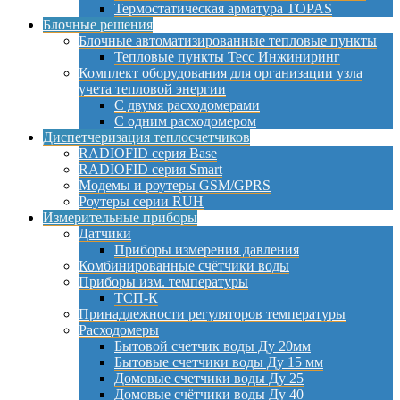
Термостатическая арматура TOPAS
Блочные решения
Блочные автоматизированные тепловые пункты
Тепловые пункты Тесс Инжиниринг
Комплект оборудования для организации узла
учета тепловой энергии
С двумя расходомерами
С одним расходомером
Диспетчеризация теплосчетчиков
RADIOFID серия Base
RADIOFID серия Smart
Модемы и роутеры GSM/GPRS
Роутеры серии RUH
Измерительные приборы
Датчики
Приборы измерения давления
Комбинированные счётчики воды
Приборы изм. температуры
ТСП-К
Принадлежности регуляторов температуры
Расходомеры
Бытовой счетчик воды Ду 20мм
Бытовые счетчики воды Ду 15 мм
Домовые счетчики воды Ду 25
Домовые счётчики воды Ду 40