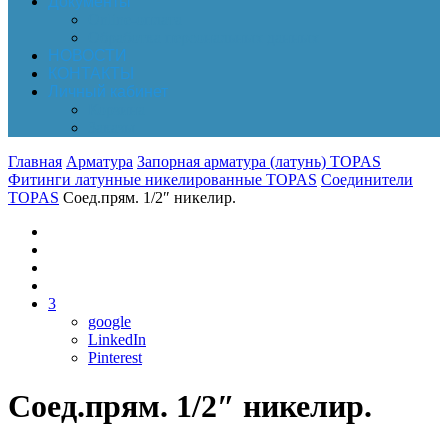
Документы
Online-оплата
Обработка персональных данных
НОВОСТИ
КОНТАКТЫ
Личный кабинет
Корзина
Заказы
Главная
Арматура
Запорная арматура (латунь) TOPAS
Фитинги латунные никелированные TOPAS
Соединители
TOPAS
Соед.прям. 1/2″ никелир.
3
google
LinkedIn
Pinterest
Соед.прям. 1/2″ никелир.