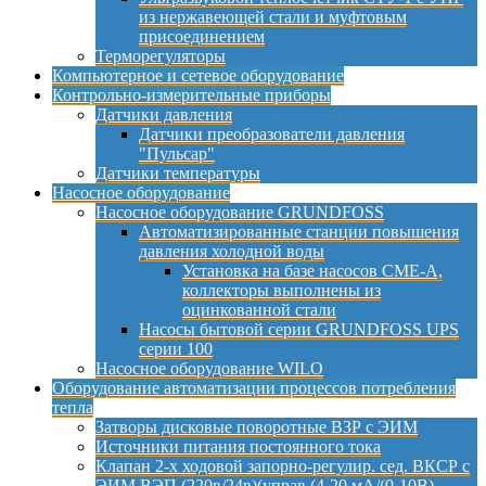
из нержавеющей стали и муфтовым
присоединением
Терморегуляторы
Компьютерное и сетевое оборудование
Контрольно-измерительные приборы
Датчики давления
Датчики преобразователи давления
"Пульсар"
Датчики температуры
Насосное оборудование
Насосное оборудование GRUNDFOSS
Автоматизированные станции повышения
давления холодной воды
Установка на базе насосов CME-A,
коллекторы выполнены из
оцинкованной стали
Насосы бытовой серии GRUNDFOSS UPS
серии 100
Насосное оборудование WILO
Оборудование автоматизации процессов потребления
тепла
Затворы дисковые поворотные ВЗР с ЭИМ
Источники питания постоянного тока
Клапан 2-х ходовой запорно-регулир. сед. ВКСР с
ЭИМ ВЭП (220в/24в)(управ.(4-20 мА/(0-10В)