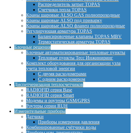
Распределитель затрат TOPAS
Счетчики тепла TOPAS
Краны шаровые ALSO GAS полнопроходные
Краны шаровые ALSO под приварку
Краны шаровые ALSO фланец полнопроходные
Регулирующая арматура TOPAS
Балансировочные клапаны TOPAS MBV
Термостатическая арматура TOPAS
Блочные решения
Блочные автоматизированные тепловые пункты
Тепловые пункты Тесс Инжиниринг
Комплект оборудования для организации узла
учета тепловой энергии
С двумя расходомерами
С одним расходомером
Диспетчеризация теплосчетчиков
RADIOFID серия Base
RADIOFID серия Smart
Модемы и роутеры GSM/GPRS
Роутеры серии RUH
Измерительные приборы
Датчики
Приборы измерения давления
Комбинированные счётчики воды
Приборы изм. температуры