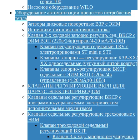
серии 100
Насосное оборудование WILO
Оборудование автоматизации процессов потребления
тепла
Затворы дисковые поворотные ВЗР с ЭИМ
Источники питания постоянного тока
Клапан 2-х ходовой запорно-регулир. сед. ВКСР с
ЭИМ ВЭП (220в/24в)(управ.(4-20 мА/(0-10В)
Клапан регулирующий седельный TRV с
электроприводами ST mini и ST0
Клапаны запорно — регулирующие КЗР-ХХ/
ХХ односедельные (чугунный литой корпус)
Клапаны запорно-регулирующие ВКСР
седельные с ЭИМ ВЭП (220в/24в
(управление (4-20 мА/(0-10В))
КЛАПАНЫ РЕГУЛИРУЮЩИЕ ВКРП (ДЛЯ
ПАРА) С ЭЛЕКТРОПРИВОДОМ
Клапаны седельные регулирующие ВКСР с
программно-управляемым электрическим
исполнительным механизмом
Клапаны седельные регулирующие трехходовые с
ЭИМ
Клапан трехходовой седельный
регулирующий ВКТР
Клапан 3-х ход. запорно-регулирующ.