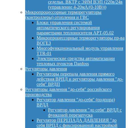
седельн. ВКТР с ЭИМ ВЭП (220в/24в
(управление 4-20мА/(0-10В)))
Микропроцессорные терморегуляторы
(контроллеры) отопления и ГВС
Блоки управления системой
автоматического регулирования
параметрами теплоносителя АРТ-05.02
Микропроцессорные терморегуляторы пр-ва
ВОГЕЗ
Многофункциональный модуль управления
TTR-01
Электрические средства автоматизации
тепловых пунктов Danfoss
Регуляторы давления
Регуляторы перепада давления прямого
действия ВРПД и регуляторы давления "до-
себя" ВРДП
Регуляторы давления "до-себя" российского
производства
Регулятор давления "до-себя" (подпора)
ВРДД
Регулятор давления "до себя" ВРДД с
функцией перезапуска
Регулятор ПЕРЕПАДА ДАВЛЕНИЯ "до
себя ВРПД с фиксированной настройкой