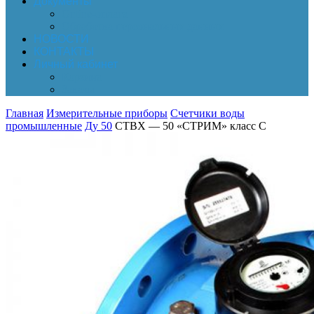
Документы
Online-оплата
Обработка персональных данных
НОВОСТИ
КОНТАКТЫ
Личный кабинет
Корзина
Заказы
Главная
Измерительные приборы
Счетчики воды
промышленные
Ду 50
СТВХ — 50 «СТРИМ» класс С