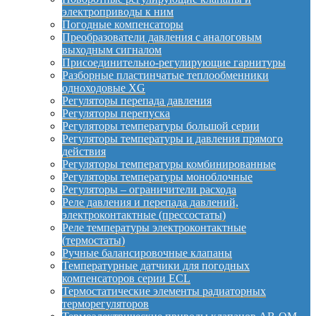
электроприводы к ним
Погодные компенсаторы
Преобразователи давления с аналоговым
выходным сигналом
Присоединительно-регулирующие гарнитуры
Разборные пластинчатые теплообменники
одноходовые XG
Регуляторы перепада давления
Регуляторы перепуска
Регуляторы температуры большой серии
Регуляторы температуры и давления прямого
действия
Регуляторы температуры комбинированные
Регуляторы температуры моноблочные
Регуляторы – ограничители расхода
Реле давления и перепада давлений,
электроконтактные (прессостаты)
Реле температуры электроконтактные
(термостаты)
Ручные балансировочные клапаны
Температурные датчики для погодных
компенсаторов серии ECL
Термостатические элементы радиаторных
терморегуляторов