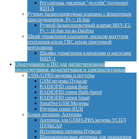
Регуляторы давления "до-себя" (подпора)
RDT-S
Ручные балансировочные клапаны с фланцевым
присоединением, Py = 16 бар
Ручной балансировочный клапан MSV-F2,
Py = 16 бар пр-ва Danfoss
Шкаф управления клапаном, насосом контуров
отопления и/или ГВС и/или приточной
вентиляции
Шкафы управления клапанами и насосами
ВШУ-1
Оборудование и ПО для диспетчеризации
теплосчетчиков, водосчетчиков и электросчетчиков
GSM-/GPRS-модемы и роутеры
GSM модемы Пульсар
RADIOFID серия Base
RADIOFID серия Hidh-Speed
RADIOFID серия Smart
SprutNet GSM Модемы
Роутеры серии RUH
Блоки питания, Антенны
Антенны для GSM/GPRS модема УСПД
ПУЛЬСАР
Источники питания Пульсар
Широкополосные антенны для диапазонов