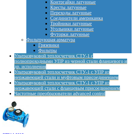
Контргайки латунные
Кресты латунные
Переходы латунные
Соединители американка
Тройники латунные
Угольники латунные
Футорки латунные
Фильтрующая арматура
Грязевики
Фильтры
Ультразвуковой теплосчетчик СТУ-1 с
полнопроходными УПР из черной стали фланцевого и
др. исполнения
Ультразвуковой теплосчетчик СТУ-1 с УПР из
нержавеющей стали и муфтовым присоединением
Ультразвуковой теплосчетчик СТУ-1 с УПР из
нержавеющей стали с фланцевым присоединением
Частотные преобразователи advanced control