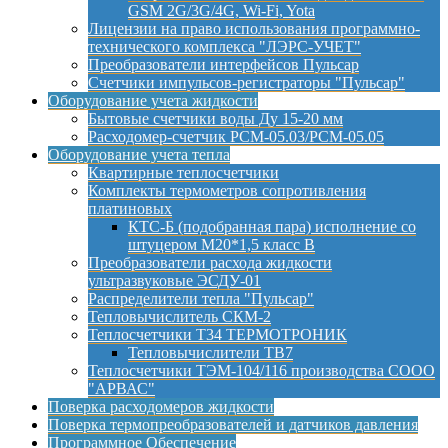
GSM 2G/3G/4G, Wi-Fi, Yota
Лицензии на право использования программно-
технического комплекса "ЛЭРС-УЧЕТ"
Преобразователи интерфейсов Пульсар
Счетчики импульсов-регистраторы "Пульсар"
Оборудование учета жидкости
Бытовые счетчики воды Ду 15-20 мм
Расходомер-счетчик РСМ-05.03/РСМ-05.05
Оборудование учета тепла
Квартирные теплосчетчики
Комплекты термометров сопротивления
платиновых
КТС-Б (подобранная пара) исполнение со
штуцером М20*1,5 класс B
Преобразователи расхода жидкости
ультразвуковые ЭСДУ-01
Распределители тепла "Пульсар"
Тепловычислитель СКМ-2
Теплосчетчики Т34 ТЕРМОТРОНИК
Тепловычислители ТВ7
Теплосчетчики ТЭМ-104/116 производства СООО
"АРВАС"
Поверка расходомеров жидкости
Поверка термопреобразователей и датчиков давления
Программное Обеспечение