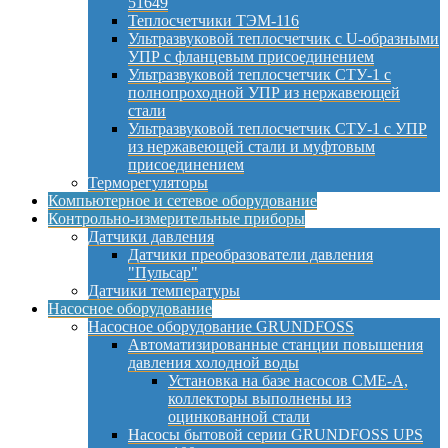
51649
Теплосчетчики ТЭМ-116
Ультразвуковой теплосчетчик с U-образными
УПР с фланцевым присоединением
Ультразвуковой теплосчетчик СТУ-1 с
полнопроходной УПР из нержавеющей
стали
Ультразвуковой теплосчетчик СТУ-1 с УПР
из нержавеющей стали и муфтовым
присоединением
Терморегуляторы
Компьютерное и сетевое оборудование
Контрольно-измерительные приборы
Датчики давления
Датчики преобразователи давления
"Пульсар"
Датчики температуры
Насосное оборудование
Насосное оборудование GRUNDFOSS
Автоматизированные станции повышения
давления холодной воды
Установка на базе насосов CME-A,
коллекторы выполнены из
оцинкованной стали
Насосы бытовой серии GRUNDFOSS UPS