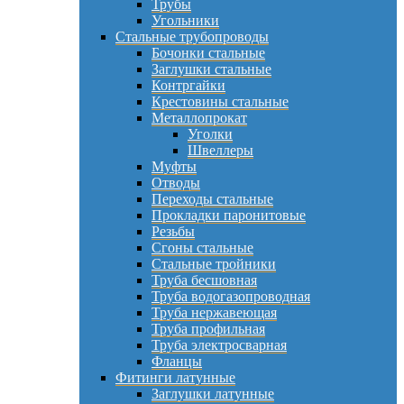
Трубы
Угольники
Стальные трубопроводы
Бочонки стальные
Заглушки стальные
Контргайки
Крестовины стальные
Металлопрокат
Уголки
Швеллеры
Муфты
Отводы
Переходы стальные
Прокладки паронитовые
Резьбы
Сгоны стальные
Стальные тройники
Труба бесшовная
Труба водогазопроводная
Труба нержавеющая
Труба профильная
Труба электросварная
Фланцы
Фитинги латунные
Заглушки латунные