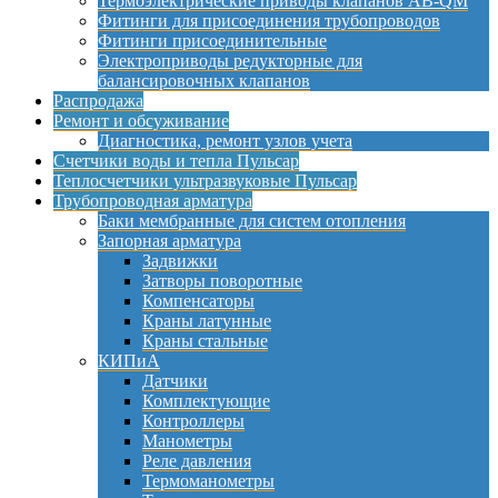
Термоэлектрические приводы клапанов AB-QM
Фитинги для присоединения трубопроводов
Фитинги присоединительные
Электроприводы редукторные для
балансировочных клапанов
Распродажа
Ремонт и обсуживание
Диагностика, ремонт узлов учета
Счетчики воды и тепла Пульсар
Теплосчетчики ультразвуковые Пульсар
Трубопроводная арматура
Баки мембранные для систем отопления
Запорная арматура
Задвижки
Затворы поворотные
Компенсаторы
Краны латунные
Краны стальные
КИПиА
Датчики
Комплектующие
Контроллеры
Манометры
Реле давления
Термоманометры