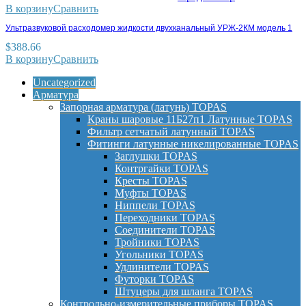
В корзину
Сравнить
Ультразвуковой расходомер жидкости двухканальный УРЖ-2КМ модель 1
$
388.66
В корзину
Сравнить
Uncategorized
Арматура
Запорная арматура (латунь) TOPAS
Краны шаровые 11Б27п1 Латунные TOPAS
Фильтр сетчатый латунный TOPAS
Фитинги латунные никелированные TOPAS
Заглушки TOPAS
Контргайки TOPAS
Кресты TOPAS
Муфты TOPAS
Ниппели TOPAS
Переходники TOPAS
Соединители TOPAS
Тройники TOPAS
Угольники TOPAS
Удлинители TOPAS
Футорки TOPAS
Штуцеры для шланга TOPAS
Контрольно-измерительные приборы TOPAS