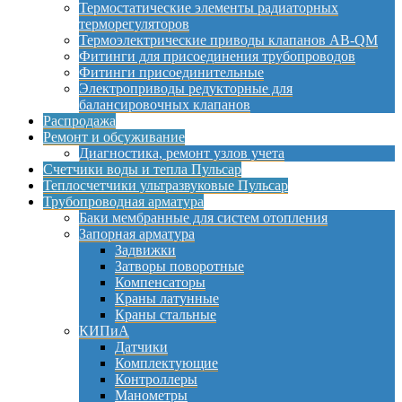
Термостатические элементы радиаторных
терморегуляторов
Термоэлектрические приводы клапанов AB-QM
Фитинги для присоединения трубопроводов
Фитинги присоединительные
Электроприводы редукторные для
балансировочных клапанов
Распродажа
Ремонт и обсуживание
Диагностика, ремонт узлов учета
Счетчики воды и тепла Пульсар
Теплосчетчики ультразвуковые Пульсар
Трубопроводная арматура
Баки мембранные для систем отопления
Запорная арматура
Задвижки
Затворы поворотные
Компенсаторы
Краны латунные
Краны стальные
КИПиА
Датчики
Комплектующие
Контроллеры
Манометры