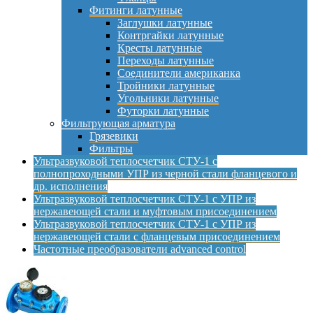
Фитинги латунные
Заглушки латунные
Контргайки латунные
Кресты латунные
Переходы латунные
Соединители американка
Тройники латунные
Угольники латунные
Футорки латунные
Фильтрующая арматура
Грязевики
Фильтры
Ультразвуковой теплосчетчик СТУ-1 с
полнопроходными УПР из черной стали фланцевого и
др. исполнения
Ультразвуковой теплосчетчик СТУ-1 с УПР из
нержавеющей стали и муфтовым присоединением
Ультразвуковой теплосчетчик СТУ-1 с УПР из
нержавеющей стали с фланцевым присоединением
Частотные преобразователи advanced control