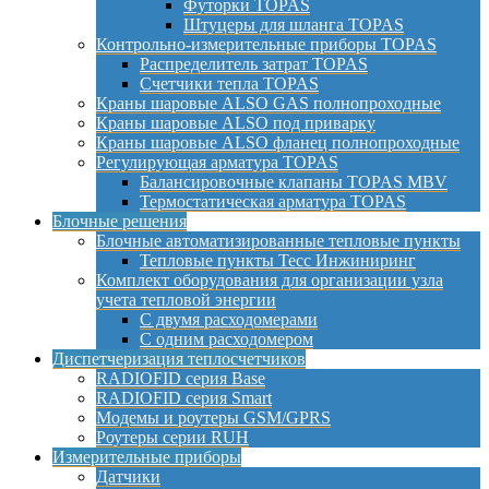
Футорки TOPAS
Штуцеры для шланга TOPAS
Контрольно-измерительные приборы TOPAS
Распределитель затрат TOPAS
Счетчики тепла TOPAS
Краны шаровые ALSO GAS полнопроходные
Краны шаровые ALSO под приварку
Краны шаровые ALSO фланец полнопроходные
Регулирующая арматура TOPAS
Балансировочные клапаны TOPAS MBV
Термостатическая арматура TOPAS
Блочные решения
Блочные автоматизированные тепловые пункты
Тепловые пункты Тесс Инжиниринг
Комплект оборудования для организации узла
учета тепловой энергии
С двумя расходомерами
С одним расходомером
Диспетчеризация теплосчетчиков
RADIOFID серия Base
RADIOFID серия Smart
Модемы и роутеры GSM/GPRS
Роутеры серии RUH
Измерительные приборы
Датчики