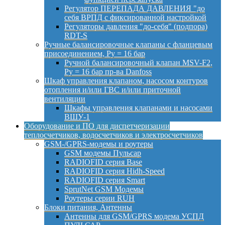
Регулятор ПЕРЕПАДА ДАВЛЕНИЯ "до
себя ВРПД с фиксированной настройкой
Регуляторы давления "до-себя" (подпора)
RDT-S
Ручные балансировочные клапаны с фланцевым
присоединением, Py = 16 бар
Ручной балансировочный клапан MSV-F2,
Py = 16 бар пр-ва Danfoss
Шкаф управления клапаном, насосом контуров
отопления и/или ГВС и/или приточной
вентиляции
Шкафы управления клапанами и насосами
ВШУ-1
Оборудование и ПО для диспетчеризации
теплосчетчиков, водосчетчиков и электросчетчиков
GSM-/GPRS-модемы и роутеры
GSM модемы Пульсар
RADIOFID серия Base
RADIOFID серия Hidh-Speed
RADIOFID серия Smart
SprutNet GSM Модемы
Роутеры серии RUH
Блоки питания, Антенны
Антенны для GSM/GPRS модема УСПД