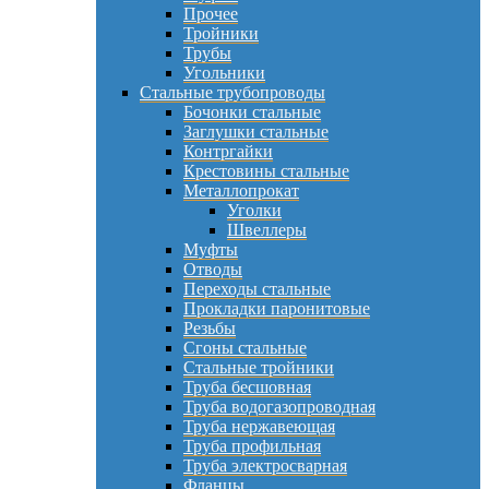
Прочее
Тройники
Трубы
Угольники
Стальные трубопроводы
Бочонки стальные
Заглушки стальные
Контргайки
Крестовины стальные
Металлопрокат
Уголки
Швеллеры
Муфты
Отводы
Переходы стальные
Прокладки паронитовые
Резьбы
Сгоны стальные
Стальные тройники
Труба бесшовная
Труба водогазопроводная
Труба нержавеющая
Труба профильная
Труба электросварная
Фланцы