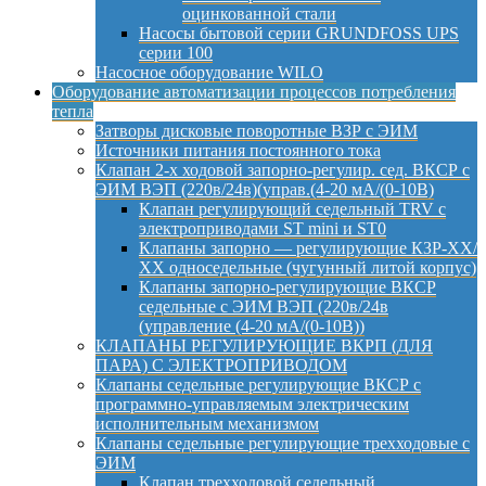
оцинкованной стали
Насосы бытовой серии GRUNDFOSS UPS
серии 100
Насосное оборудование WILO
Оборудование автоматизации процессов потребления
тепла
Затворы дисковые поворотные ВЗР с ЭИМ
Источники питания постоянного тока
Клапан 2-х ходовой запорно-регулир. сед. ВКСР с
ЭИМ ВЭП (220в/24в)(управ.(4-20 мА/(0-10В)
Клапан регулирующий седельный TRV с
электроприводами ST mini и ST0
Клапаны запорно — регулирующие КЗР-ХХ/
ХХ односедельные (чугунный литой корпус)
Клапаны запорно-регулирующие ВКСР
седельные с ЭИМ ВЭП (220в/24в
(управление (4-20 мА/(0-10В))
КЛАПАНЫ РЕГУЛИРУЮЩИЕ ВКРП (ДЛЯ
ПАРА) С ЭЛЕКТРОПРИВОДОМ
Клапаны седельные регулирующие ВКСР с
программно-управляемым электрическим
исполнительным механизмом
Клапаны седельные регулирующие трехходовые с
ЭИМ
Клапан трехходовой седельный