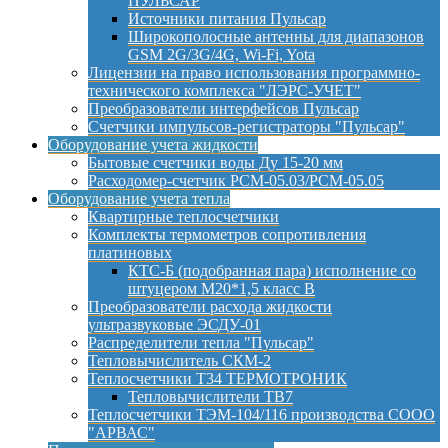
ПУЛЬСАР
Источники питания Пульсар
Широкополосные антенны для диапазонов
GSM 2G/3G/4G, Wi-Fi, Yota
Лицензии на право использования программно-
технического комплекса "ЛЭРС-УЧЕТ"
Преобразователи интерфейсов Пульсар
Счетчики импульсов-регистраторы "Пульсар"
Оборудование учета жидкости
Бытовые счетчики воды Ду 15-20 мм
Расходомер-счетчик РСМ-05.03/РСМ-05.05
Оборудование учета тепла
Квартирные теплосчетчики
Комплекты термометров сопротивления
платиновых
КТС-Б (подобранная пара) исполнение со
штуцером М20*1,5 класс B
Преобразователи расхода жидкости
ультразвуковые ЭСДУ-01
Распределители тепла "Пульсар"
Тепловычислитель СКМ-2
Теплосчетчики Т34 ТЕРМОТРОНИК
Тепловычислители ТВ7
Теплосчетчики ТЭМ-104/116 производства СООО
"АРВАС"