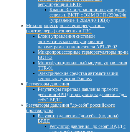
регулирующий ВКТР
Клапан 3-х ход. запорно-регулирующ.
седельн. ВКТР с ЭИМ ВЭП (220в/24в
(управление 4-20мА/(0-10В)))
Микропроцессорные терморегуляторы
(контроллеры) отопления и ГВС
Блоки управления системой
автоматического регулирования
параметрами теплоносителя АРТ-05.02
Микропроцессорные терморегуляторы пр-ва
ВОГЕЗ
Многофункциональный модуль управления
TTR-01
Электрические средства автоматизации
тепловых пунктов Danfoss
Регуляторы давления
Регуляторы перепада давления прямого
действия ВРПД и регуляторы давления "до-
себя" ВРДП
Регуляторы давления "до-себя" российского
производства
Регулятор давления "до-себя" (подпора)
ВРДД
Регулятор давления "до себя" ВРДД с
функцией перезапуска