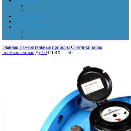
Документы
Online-оплата
Обработка персональных данных
НОВОСТИ
КОНТАКТЫ
Личный кабинет
Корзина
Заказы
Главная
Измерительные приборы
Счетчики воды
промышленные
Ду 50
СТВХ — 50