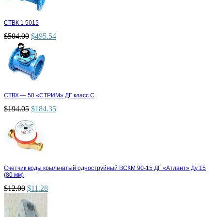
СТВК 1 5015
$
504.00
$
495.54
СТВХ — 50 «СТРИМ» ДГ класс С
$
194.05
$
184.35
Счетчик воды крыльчатый одноструйный ВСКМ 90-15 ДГ «Атлант» Ду 15
(80 мм)
$
12.00
$
11.28