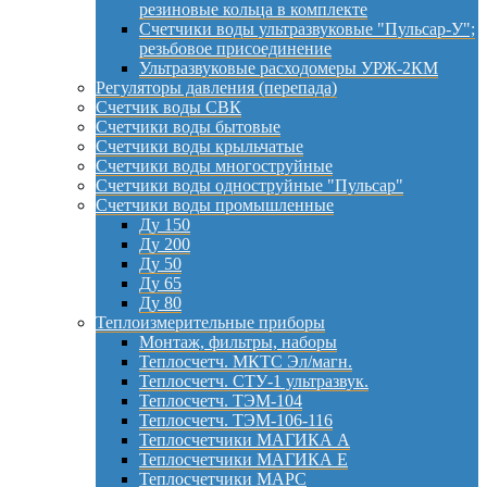
резиновые кольца в комплекте
Счетчики воды ультразвуковые "Пульсар-У";
резьбовое присоединение
Ультразвуковые расходомеры УРЖ-2КМ
Регуляторы давления (перепада)
Счетчик воды СВК
Счетчики воды бытовые
Счетчики воды крыльчатые
Счетчики воды многоструйные
Счетчики воды одноструйные "Пульсар"
Счетчики воды промышленные
Ду 150
Ду 200
Ду 50
Ду 65
Ду 80
Теплоизмерительные приборы
Монтаж, фильтры, наборы
Теплосчетч. МКТС Эл/магн.
Теплосчетч. СТУ-1 ультразвук.
Теплосчетч. ТЭМ-104
Теплосчетч. ТЭМ-106-116
Теплосчетчики МАГИКА А
Теплосчетчики МАГИКА Е
Теплосчетчики МАРС