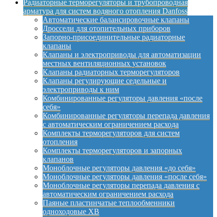
Радиаторные терморегуляторы и трубопроводная
арматура для систем водяного отопления Danfoss
Автоматические балансировочные клапаны
Дроссели для отопительных приборов
Запорно-присоединительные радиаторные
клапаны
Клапаны и электроприводы для автоматизации
местных вентиляционных установок
Клапаны радиаторных терморегуляторов
Клапаны регулирующие седельные и
электроприводы к ним
Комбинированные регуляторы давления «после
себя»
Комбинированные регуляторы перепада давления
с автоматическим ограничением расхода
Комплекты терморегуляторов для систем
отопления
Комплекты терморегуляторов и запорных
клапанов
Моноблочные регуляторы давления «до себя»
Моноблочные регуляторы давления «после себя»
Моноблочные регуляторы перепада давления с
автоматическим ограничением расхода
Паяные пластинчатые теплообменники
одноходовые XB