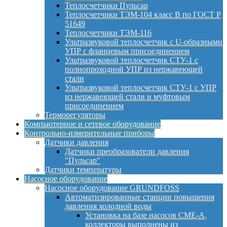
Теплосчетчики Пульсар
Теплосчетчики ТЭМ-104 класс B по ГОСТ Р
51649
Теплосчетчики ТЭМ-116
Ультразвуковой теплосчетчик с U-образными
УПР с фланцевым присоединением
Ультразвуковой теплосчетчик СТУ-1 с
полнопроходной УПР из нержавеющей
стали
Ультразвуковой теплосчетчик СТУ-1 с УПР
из нержавеющей стали и муфтовым
присоединением
Терморегуляторы
Компьютерное и сетевое оборудование
Контрольно-измерительные приборы
Датчики давления
Датчики преобразователи давления
"Пульсар"
Датчики температуры
Насосное оборудование
Насосное оборудование GRUNDFOSS
Автоматизированные станции повышения
давления холодной воды
Установка на базе насосов CME-A,
коллекторы выполнены из