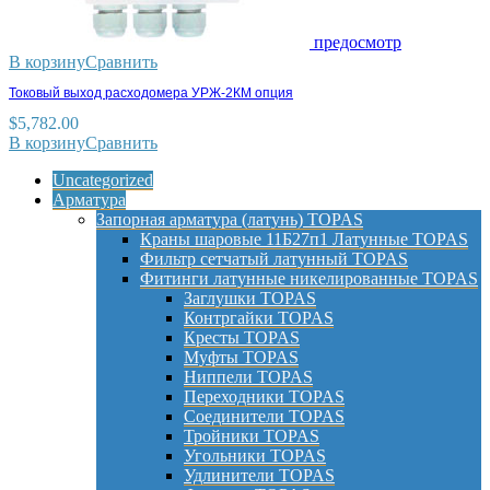
предосмотр
В корзину
Сравнить
Токовый выход расходомера УРЖ-2КМ опция
$
5,782.00
В корзину
Сравнить
Uncategorized
Арматура
Запорная арматура (латунь) TOPAS
Краны шаровые 11Б27п1 Латунные TOPAS
Фильтр сетчатый латунный TOPAS
Фитинги латунные никелированные TOPAS
Заглушки TOPAS
Контргайки TOPAS
Кресты TOPAS
Муфты TOPAS
Ниппели TOPAS
Переходники TOPAS
Соединители TOPAS
Тройники TOPAS
Угольники TOPAS
Удлинители TOPAS