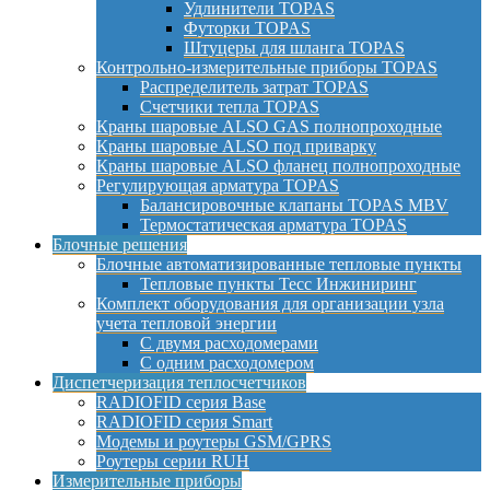
Удлинители TOPAS
Футорки TOPAS
Штуцеры для шланга TOPAS
Контрольно-измерительные приборы TOPAS
Распределитель затрат TOPAS
Счетчики тепла TOPAS
Краны шаровые ALSO GAS полнопроходные
Краны шаровые ALSO под приварку
Краны шаровые ALSO фланец полнопроходные
Регулирующая арматура TOPAS
Балансировочные клапаны TOPAS MBV
Термостатическая арматура TOPAS
Блочные решения
Блочные автоматизированные тепловые пункты
Тепловые пункты Тесс Инжиниринг
Комплект оборудования для организации узла
учета тепловой энергии
С двумя расходомерами
С одним расходомером
Диспетчеризация теплосчетчиков
RADIOFID серия Base
RADIOFID серия Smart
Модемы и роутеры GSM/GPRS
Роутеры серии RUH
Измерительные приборы