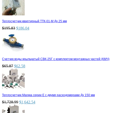
Теплосчетчик квартирный ТТК-01-М Ду 25 мм
$
195.83
$
186.04
Счетчик воды крыльчатый СВК-25Г с комплектом монтажных частей (КМЧ)
$
65.87
$
62.58
Теплосчетчик Магика серии Е с двумя расходомерами Ду 150 мм
$
1,728.99
$
1,642.54