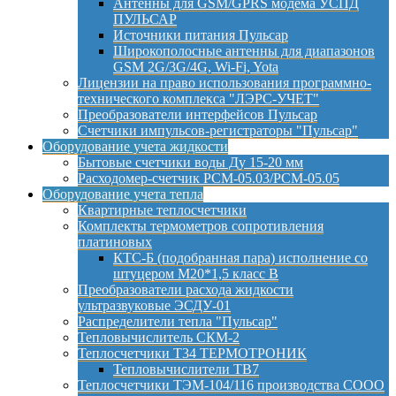
Антенны для GSM/GPRS модема УСПД
ПУЛЬСАР
Источники питания Пульсар
Широкополосные антенны для диапазонов
GSM 2G/3G/4G, Wi-Fi, Yota
Лицензии на право использования программно-
технического комплекса "ЛЭРС-УЧЕТ"
Преобразователи интерфейсов Пульсар
Счетчики импульсов-регистраторы "Пульсар"
Оборудование учета жидкости
Бытовые счетчики воды Ду 15-20 мм
Расходомер-счетчик РСМ-05.03/РСМ-05.05
Оборудование учета тепла
Квартирные теплосчетчики
Комплекты термометров сопротивления
платиновых
КТС-Б (подобранная пара) исполнение со
штуцером М20*1,5 класс B
Преобразователи расхода жидкости
ультразвуковые ЭСДУ-01
Распределители тепла "Пульсар"
Тепловычислитель СКМ-2
Теплосчетчики Т34 ТЕРМОТРОНИК
Тепловычислители ТВ7
Теплосчетчики ТЭМ-104/116 производства СООО