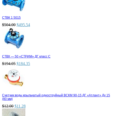
СТВК 1 5015
$
504.00
$
495.54
СТВХ — 50 «СТРИМ» ДГ класс С
$
194.05
$
184.35
Счетчик воды крыльчатый одноструйный ВСКМ 90-15 ДГ «Атлант» Ду 15
(80 мм)
$
12.00
$
11.28