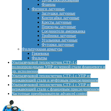
Фланцы
Фитинги латунные
Заглушки латунные
Контргайки латунные
Кресты латунные
Переходы латунные
Соединители американка
Тройники латунные
Угольники латунные
Футорки латунные
Фильтрующая арматура
Грязевики
Фильтры
Ультразвуковой теплосчетчик СТУ-1 с
полнопроходными УПР из черной стали фланцевого и
др. исполнения
Ультразвуковой теплосчетчик СТУ-1 с УПР из
нержавеющей стали и муфтовым присоединением
Ультразвуковой теплосчетчик СТУ-1 с УПР из
нержавеющей стали с фланцевым присоединением
Частотные преобразователи advanced control