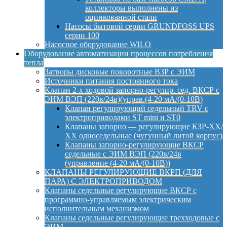
коллекторы выполнены из
оцинкованной стали
Насосы бытовой серии GRUNDFOSS UPS
серии 100
Насосное оборудование WILO
Оборудование автоматизации процессов потребления
тепла
Затворы дисковые поворотные ВЗР с ЭИМ
Источники питания постоянного тока
Клапан 2-х ходовой запорно-регулир. сед. ВКСР с
ЭИМ ВЭП (220в/24в)(управ.(4-20 мА/(0-10В)
Клапан регулирующий седельный TRV с
электроприводами ST mini и ST0
Клапаны запорно — регулирующие КЗР-ХХ/
ХХ односедельные (чугунный литой корпус)
Клапаны запорно-регулирующие ВКСР
седельные с ЭИМ ВЭП (220в/24в
(управление (4-20 мА/(0-10В))
КЛАПАНЫ РЕГУЛИРУЮЩИЕ ВКРП (ДЛЯ
ПАРА) С ЭЛЕКТРОПРИВОДОМ
Клапаны седельные регулирующие ВКСР с
программно-управляемым электрическим
исполнительным механизмом
Клапаны седельные регулирующие трехходовые с
ЭИМ