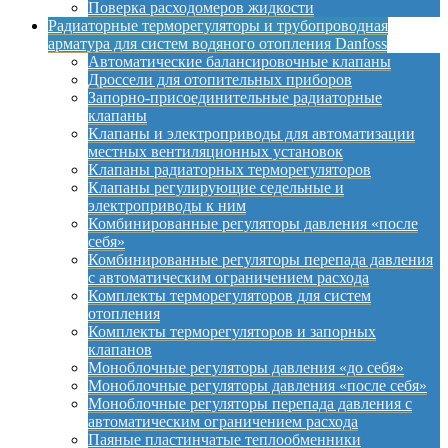
Поверка расходомеров жидкости
Радиаторные терморегуляторы и трубопроводная
арматура для систем водяного отопления Danfoss
Автоматические балансировочные клапаны
Дроссели для отопительных приборов
Запорно-присоединительные радиаторные
клапаны
Клапаны и электроприводы для автоматизации
местных вентиляционных установок
Клапаны радиаторных терморегуляторов
Клапаны регулирующие седельные и
электроприводы к ним
Комбинированные регуляторы давления «после
себя»
Комбинированные регуляторы перепада давления
с автоматическим ограничением расхода
Комплекты терморегуляторов для систем
отопления
Комплекты терморегуляторов и запорных
клапанов
Моноблочные регуляторы давления «до себя»
Моноблочные регуляторы давления «после себя»
Моноблочные регуляторы перепада давления с
автоматическим ограничением расхода
Паяные пластинчатые теплообменники