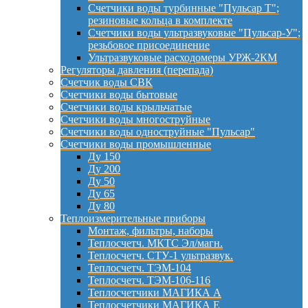
Счетчики воды турбинные "Пульсар Т";
резиновые кольца в комплекте
Счетчики воды ультразвуковые "Пульсар-У";
резьбовое присоединение
Ультразвуковые расходомеры УРЖ-2КМ
Регуляторы давления (перепада)
Счетчик воды СВК
Счетчики воды бытовые
Счетчики воды крыльчатые
Счетчики воды многоструйные
Счетчики воды одноструйные "Пульсар"
Счетчики воды промышленные
Ду 150
Ду 200
Ду 50
Ду 65
Ду 80
Теплоизмерительные приборы
Монтаж, фильтры, наборы
Теплосчетч. МКТС Эл/магн.
Теплосчетч. СТУ-1 ультразвук.
Теплосчетч. ТЭМ-104
Теплосчетч. ТЭМ-106-116
Теплосчетчики МАГИКА А
Теплосчетчики МАГИКА Е