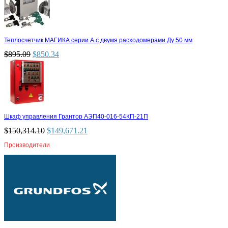
Теплосчетчик МАГИКА серии А с двумя расходомерами Ду 50 мм
$
895.09
$
850.34
Шкаф управления Грантор АЭП40-016-54КП-21П
$
150,314.10
$
149,671.21
Производители