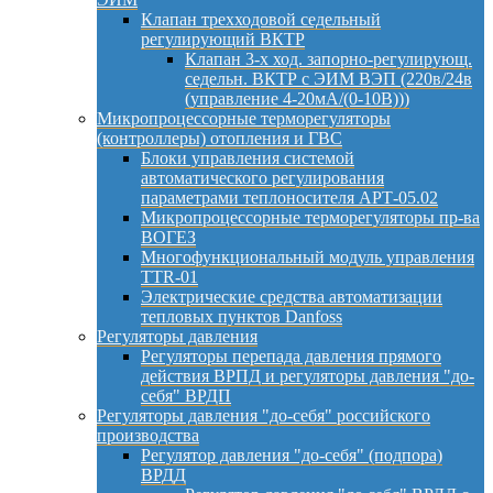
Клапан трехходовой седельный
регулирующий ВКТР
Клапан 3-х ход. запорно-регулирующ.
седельн. ВКТР с ЭИМ ВЭП (220в/24в
(управление 4-20мА/(0-10В)))
Микропроцессорные терморегуляторы
(контроллеры) отопления и ГВС
Блоки управления системой
автоматического регулирования
параметрами теплоносителя АРТ-05.02
Микропроцессорные терморегуляторы пр-ва
ВОГЕЗ
Многофункциональный модуль управления
TTR-01
Электрические средства автоматизации
тепловых пунктов Danfoss
Регуляторы давления
Регуляторы перепада давления прямого
действия ВРПД и регуляторы давления "до-
себя" ВРДП
Регуляторы давления "до-себя" российского
производства
Регулятор давления "до-себя" (подпора)
ВРДД