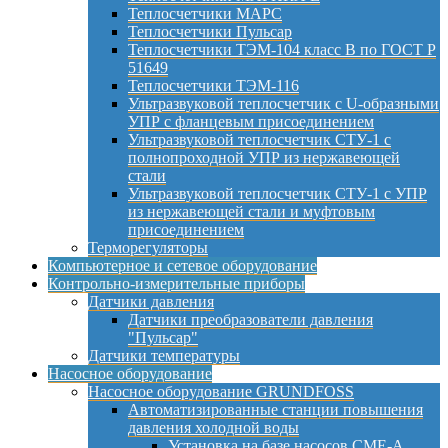
Теплосчетчики МАРС
Теплосчетчики Пульсар
Теплосчетчики ТЭМ-104 класс B по ГОСТ Р
51649
Теплосчетчики ТЭМ-116
Ультразвуковой теплосчетчик с U-образными
УПР с фланцевым присоединением
Ультразвуковой теплосчетчик СТУ-1 с
полнопроходной УПР из нержавеющей
стали
Ультразвуковой теплосчетчик СТУ-1 с УПР
из нержавеющей стали и муфтовым
присоединением
Терморегуляторы
Компьютерное и сетевое оборудование
Контрольно-измерительные приборы
Датчики давления
Датчики преобразователи давления
"Пульсар"
Датчики температуры
Насосное оборудование
Насосное оборудование GRUNDFOSS
Автоматизированные станции повышения
давления холодной воды
Установка на базе насосов CME-A,