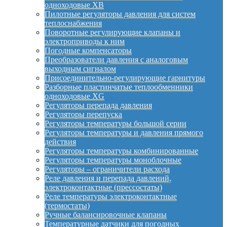
одноходовые XB
Пилотные регуляторы давления для систем
теплоснабжения
Поворотные регулирующие клапаны и
электроприводы к ним
Погодные компенсаторы
Преобразователи давления с аналоговым
выходным сигналом
Присоединительно-регулирующие гарнитуры
Разборные пластинчатые теплообменники
одноходовые XG
Регуляторы перепада давления
Регуляторы перепуска
Регуляторы температуры большой серии
Регуляторы температуры и давления прямого
действия
Регуляторы температуры комбинированные
Регуляторы температуры моноблочные
Регуляторы – ограничители расхода
Реле давления и перепада давлений,
электроконтактные (прессостаты)
Реле температуры электроконтактные
(термостаты)
Ручные балансировочные клапаны
Температурные датчики для погодных