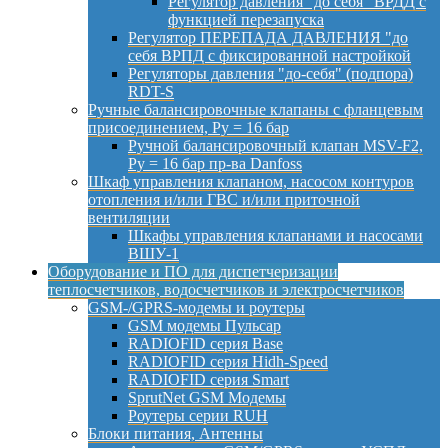
Регулятор давления "до себя" ВРДД с
функцией перезапуска
Регулятор ПЕРЕПАДА ДАВЛЕНИЯ "до
себя ВРПД с фиксированной настройкой
Регуляторы давления "до-себя" (подпора)
RDT-S
Ручные балансировочные клапаны с фланцевым
присоединением, Py = 16 бар
Ручной балансировочный клапан MSV-F2,
Py = 16 бар пр-ва Danfoss
Шкаф управления клапаном, насосом контуров
отопления и/или ГВС и/или приточной
вентиляции
Шкафы управления клапанами и насосами
ВШУ-1
Оборудование и ПО для диспетчеризации
теплосчетчиков, водосчетчиков и электросчетчиков
GSM-/GPRS-модемы и роутеры
GSM модемы Пульсар
RADIOFID серия Base
RADIOFID серия Hidh-Speed
RADIOFID серия Smart
SprutNet GSM Модемы
Роутеры серии RUH
Блоки питания, Антенны