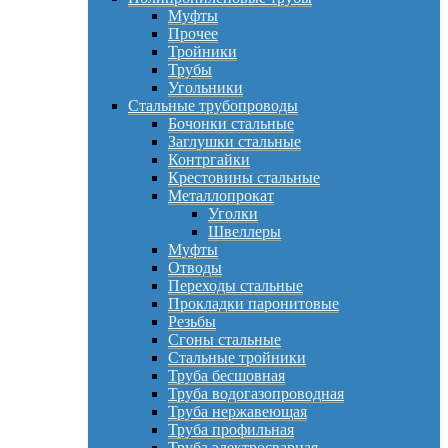
Муфты
Прочее
Тройники
Трубы
Угольники
Стальные трубопроводы
Бочонки стальные
Заглушки стальные
Контргайки
Крестовины стальные
Металлопрокат
Уголки
Швеллеры
Муфты
Отводы
Переходы стальные
Прокладки паронитовые
Резьбы
Сгоны стальные
Стальные тройники
Труба бесшовная
Труба водогазопроводная
Труба нержавеющая
Труба профильная
Труба электросварная