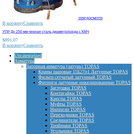
предосмотр
В корзину
Сравнить
УПР Ду 250 мм черная сталь диаметр/хорда с КМЧ
$
891.07
В корзину
Сравнить
Uncategorized
Арматура
Запорная арматура (латунь) TOPAS
Краны шаровые 11Б27п1 Латунные TOPAS
Фильтр сетчатый латунный TOPAS
Фитинги латунные никелированные TOPAS
Заглушки TOPAS
Контргайки TOPAS
Кресты TOPAS
Муфты TOPAS
Ниппели TOPAS
Переходники TOPAS
Соединители TOPAS
Тройники TOPAS
Угольники TOPAS