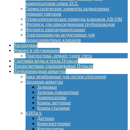
компенсаторов серии ECL
Термостатические элементы радиаторных
терморегуляторов
Термоэлектрические приводы клапанов AB-QM
Фитинги для присоединения трубопроводов
Фитинги присоединительные
Электроприводы редукторные для
балансировочных клапанов
Распродажа
Ремонт и обсуживание
Диагностика, ремонт узлов учета
Счетчики воды и тепла Пульсар
Теплосчетчики ультразвуковые Пульсар
Трубопроводная арматура
Баки мембранные для систем отопления
Запорная арматура
Задвижки
Затворы поворотные
Компенсаторы
Краны латунные
Краны стальные
КИПиА
Датчики
Комплектующие
Контроллеры