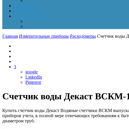
Обработка персональных данных
НОВОСТИ
КОНТАКТЫ
Личный кабинет
Корзина
Заказы
Главная
Измерительные приборы
Расходомеры
Счетчик воды Д
3
google
LinkedIn
Pinterest
Счетчик воды Декаст ВСКМ-15
Купить счетчик воды Декаст Водяные счетчики ВСКМ выпуска
приборов учета, в полной мере отвечающих требованиям к бы
диаметром труб.