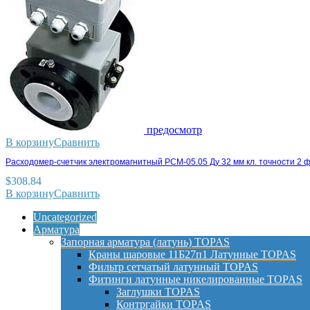
предосмотр
В корзину
Сравнить
Расходомер-счетчик электромагнитный РСМ-05.05 Ду 32 мм кл. точности 2 
$
308.84
В корзину
Сравнить
Uncategorized
Арматура
Запорная арматура (латунь) TOPAS
Краны шаровые 11Б27п1 Латунные TOPAS
Фильтр сетчатый латунный TOPAS
Фитинги латунные никелированные TOPAS
Заглушки TOPAS
Контргайки TOPAS