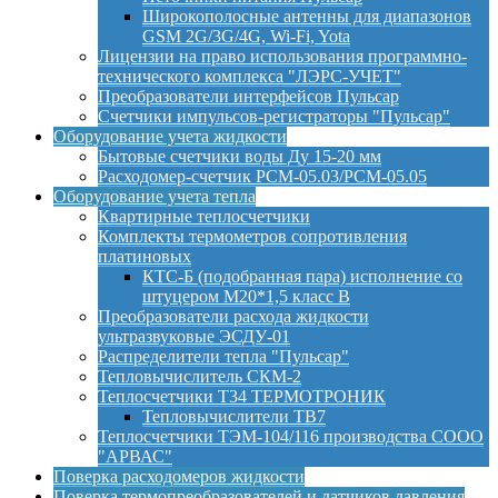
Широкополосные антенны для диапазонов
GSM 2G/3G/4G, Wi-Fi, Yota
Лицензии на право использования программно-
технического комплекса "ЛЭРС-УЧЕТ"
Преобразователи интерфейсов Пульсар
Счетчики импульсов-регистраторы "Пульсар"
Оборудование учета жидкости
Бытовые счетчики воды Ду 15-20 мм
Расходомер-счетчик РСМ-05.03/РСМ-05.05
Оборудование учета тепла
Квартирные теплосчетчики
Комплекты термометров сопротивления
платиновых
КТС-Б (подобранная пара) исполнение со
штуцером М20*1,5 класс B
Преобразователи расхода жидкости
ультразвуковые ЭСДУ-01
Распределители тепла "Пульсар"
Тепловычислитель СКМ-2
Теплосчетчики Т34 ТЕРМОТРОНИК
Тепловычислители ТВ7
Теплосчетчики ТЭМ-104/116 производства СООО
"АРВАС"
Поверка расходомеров жидкости
Поверка термопреобразователей и датчиков давления