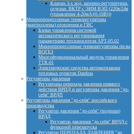
Клапан 3-х ход. запорно-регулирующ.
седельн. ВКТР с ЭИМ ВЭП (220в/24в
(управление 4-20мА/(0-10В)))
Микропроцессорные терморегуляторы
(контроллеры) отопления и ГВС
Блоки управления системой
автоматического регулирования
параметрами теплоносителя АРТ-05.02
Микропроцессорные терморегуляторы пр-ва
ВОГЕЗ
Многофункциональный модуль управления
TTR-01
Электрические средства автоматизации
тепловых пунктов Danfoss
Регуляторы давления
Регуляторы перепада давления прямого
действия ВРПД и регуляторы давления "до-
себя" ВРДП
Регуляторы давления "до-себя" российского
производства
Регулятор давления "до-себя" (подпора)
ВРДД
Регулятор давления "до себя" ВРДД с
функцией перезапуска
Регулятор ПЕРЕПАДА ДАВЛЕНИЯ "до