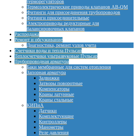
терморегуляторов
Термоэлектрические приводы клапанов AB-QM
Фитинги для присоединения трубопроводов
Фитинги присоединительные
Электроприводы редукторные для
балансировочных клапанов
Распродажа
Ремонт и обсуживание
Диагностика, ремонт узлов учета
Счетчики воды и тепла Пульсар
Теплосчетчики ультразвуковые Пульсар
Трубопроводная арматура
Баки мембранные для систем отопления
Запорная арматура
Задвижки
Затворы поворотные
Компенсаторы
Краны латунные
Краны стальные
КИПиА
Датчики
Комплектующие
Контроллеры
Манометры
Реле давления