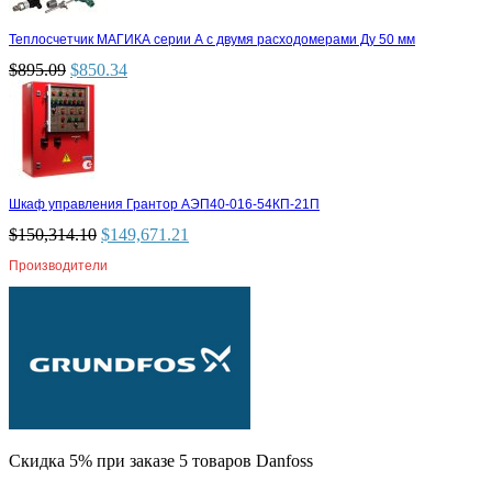
Теплосчетчик МАГИКА серии А с двумя расходомерами Ду 50 мм
$
895.09
$
850.34
Шкаф управления Грантор АЭП40-016-54КП-21П
$
150,314.10
$
149,671.21
Производители
Скидка 5% при заказе 5 товаров Danfoss