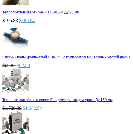
Теплосчетчик квартирный ТТК-01-М Ду 25 мм
$
195.83
$
186.04
Счетчик воды крыльчатый СВК-25Г с комплектом монтажных частей (КМЧ)
$
65.87
$
62.58
Теплосчетчик Магика серии Е с двумя расходомерами Ду 150 мм
$
1,728.99
$
1,642.54