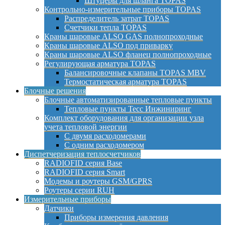
Штуцеры для шланга TOPAS
Контрольно-измерительные приборы TOPAS
Распределитель затрат TOPAS
Счетчики тепла TOPAS
Краны шаровые ALSO GAS полнопроходные
Краны шаровые ALSO под приварку
Краны шаровые ALSO фланец полнопроходные
Регулирующая арматура TOPAS
Балансировочные клапаны TOPAS MBV
Термостатическая арматура TOPAS
Блочные решения
Блочные автоматизированные тепловые пункты
Тепловые пункты Тесс Инжиниринг
Комплект оборудования для организации узла
учета тепловой энергии
С двумя расходомерами
С одним расходомером
Диспетчеризация теплосчетчиков
RADIOFID серия Base
RADIOFID серия Smart
Модемы и роутеры GSM/GPRS
Роутеры серии RUH
Измерительные приборы
Датчики
Приборы измерения давления