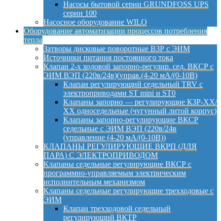
Насосы бытовой серии GRUNDFOSS UPS
серии 100
Насосное оборудование WILO
Оборудование автоматизации процессов потребления
тепла
Затворы дисковые поворотные ВЗР с ЭИМ
Источники питания постоянного тока
Клапан 2-х ходовой запорно-регулир. сед. ВКСР с
ЭИМ ВЭП (220в/24в)(управ.(4-20 мА/(0-10В)
Клапан регулирующий седельный TRV с
электроприводами ST mini и ST0
Клапаны запорно — регулирующие КЗР-ХХ/
ХХ односедельные (чугунный литой корпус)
Клапаны запорно-регулирующие ВКСР
седельные с ЭИМ ВЭП (220в/24в
(управление (4-20 мА/(0-10В))
КЛАПАНЫ РЕГУЛИРУЮЩИЕ ВКРП (ДЛЯ
ПАРА) С ЭЛЕКТРОПРИВОДОМ
Клапаны седельные регулирующие ВКСР с
программно-управляемым электрическим
исполнительным механизмом
Клапаны седельные регулирующие трехходовые с
ЭИМ
Клапан трехходовой седельный
регулирующий ВКТР