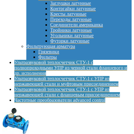
Заглушки латунные
Контргайки латунные
Кресты латунные
Переходы латунные
Соединители американка
Тройники латунные
Угольники латунные
Футорки латунные
Фильтрующая арматура
Грязевики
Фильтры
Ультразвуковой теплосчетчик СТУ-1 с
полнопроходными УПР из черной стали фланцевого и
др. исполнения
Ультразвуковой теплосчетчик СТУ-1 с УПР из
нержавеющей стали и муфтовым присоединением
Ультразвуковой теплосчетчик СТУ-1 с УПР из
нержавеющей стали с фланцевым присоединением
Частотные преобразователи advanced control