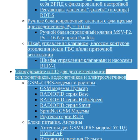
себя ВРПД с фиксированной настройкой
Регуляторы давления "до-себя" (подпора)
RDT-S
Ручные балансировочные клапаны с фланцевым
присоединением, Py = 16 бар
Ручной балансировочный клапан MSV-F2,
Py = 16 бар пр-ва Danfoss
Шкаф управления клапаном, насосом контуров
отопления и/или ГВС и/или приточной
вентиляции
Шкафы управления клапанами и насосами
ВШУ-1
Оборудование и ПО для диспетчеризации
теплосчетчиков, водосчетчиков и электросчетчиков
GSM-/GPRS-модемы и роутеры
GSM модемы Пульсар
RADIOFID серия Base
RADIOFID серия Hidh-Speed
RADIOFID серия Smart
SprutNet GSM Модемы
Роутеры серии RUH
Блоки питания, Антенны
Антенны для GSM/GPRS модема УСПД
ПУЛЬСАР
Источники питания Пульсар