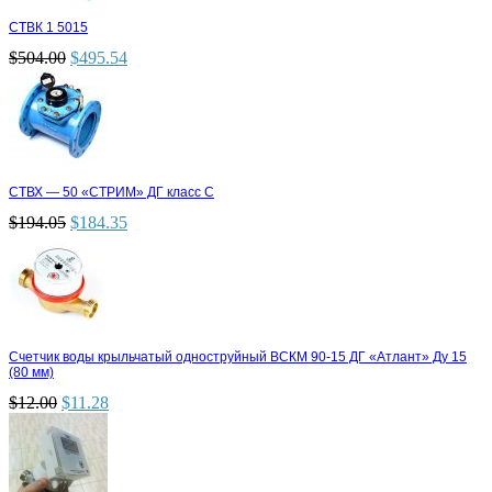
СТВК 1 5015
$
504.00
$
495.54
СТВХ — 50 «СТРИМ» ДГ класс С
$
194.05
$
184.35
Счетчик воды крыльчатый одноструйный ВСКМ 90-15 ДГ «Атлант» Ду 15
(80 мм)
$
12.00
$
11.28