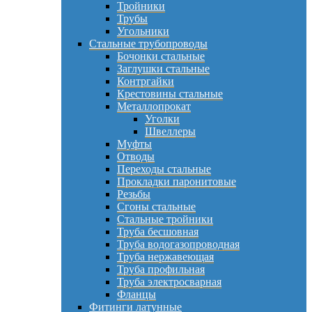
Тройники
Трубы
Угольники
Стальные трубопроводы
Бочонки стальные
Заглушки стальные
Контргайки
Крестовины стальные
Металлопрокат
Уголки
Швеллеры
Муфты
Отводы
Переходы стальные
Прокладки паронитовые
Резьбы
Сгоны стальные
Стальные тройники
Труба бесшовная
Труба водогазопроводная
Труба нержавеющая
Труба профильная
Труба электросварная
Фланцы
Фитинги латунные