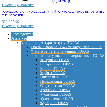
предосмотр
В корзину
Сравнить
Расходомер-счетчик электромагнитный РСМ-05.05 Ду 50 мм кл. точности 1
фланцевое исп.
$
22,605.00
В корзину
Сравнить
Uncategorized
Арматура
Запорная арматура (латунь) TOPAS
Краны шаровые 11Б27п1 Латунные TOPAS
Фильтр сетчатый латунный TOPAS
Фитинги латунные никелированные TOPAS
Заглушки TOPAS
Контргайки TOPAS
Кресты TOPAS
Муфты TOPAS
Ниппели TOPAS
Переходники TOPAS
Соединители TOPAS
Тройники TOPAS
Угольники TOPAS
Удлинители TOPAS
Футорки TOPAS