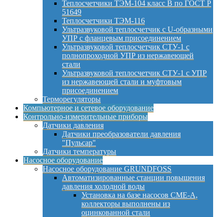
Теплосчетчики ТЭМ-104 класс B по ГОСТ Р
51649
Теплосчетчики ТЭМ-116
Ультразвуковой теплосчетчик с U-образными
УПР с фланцевым присоединением
Ультразвуковой теплосчетчик СТУ-1 с
полнопроходной УПР из нержавеющей
стали
Ультразвуковой теплосчетчик СТУ-1 с УПР
из нержавеющей стали и муфтовым
присоединением
Терморегуляторы
Компьютерное и сетевое оборудование
Контрольно-измерительные приборы
Датчики давления
Датчики преобразователи давления
"Пульсар"
Датчики температуры
Насосное оборудование
Насосное оборудование GRUNDFOSS
Автоматизированные станции повышения
давления холодной воды
Установка на базе насосов CME-A,
коллекторы выполнены из
оцинкованной стали