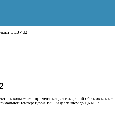
екаст ОСВУ-32
2
тчик воды может применяться для измерений объемов как холод
ксимальной температурой 95° C и давлением до 1,6 МПа;