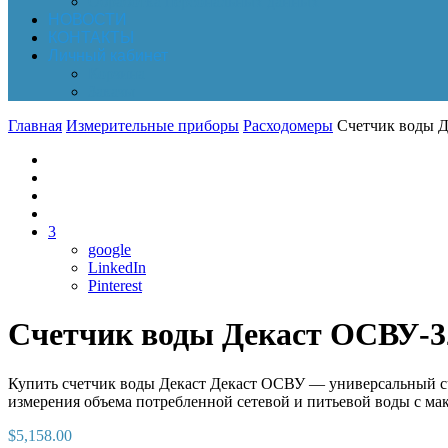
Обработка персональных данных
НОВОСТИ
КОНТАКТЫ
Личный кабинет
Корзина
Заказы
Главная
Измерительные приборы
Расходомеры
Счетчик воды Д
3
google
LinkedIn
Pinterest
Счетчик воды Декаст ОСВУ-3
Купить счетчик воды Декаст Декаст ОСВУ — универсальный сче
измерения объема потребленной сетевой и питьевой воды с ма
$
5,158.00