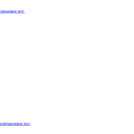
фланцевое исп.
бесфланцевое исп.