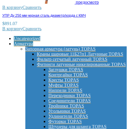
предосмотр
В корзину
Сравнить
УПР Ду 250 мм черная сталь диаметр/хорда с КМЧ
$
891.07
В корзину
Сравнить
Uncategorized
Арматура
Запорная арматура (латунь) TOPAS
Краны шаровые 11Б27п1 Латунные TOPAS
Фильтр сетчатый латунный TOPAS
Фитинги латунные никелированные TOPAS
Заглушки TOPAS
Контргайки TOPAS
Кресты TOPAS
Муфты TOPAS
Ниппели TOPAS
Переходники TOPAS
Соединители TOPAS
Тройники TOPAS
Угольники TOPAS
Удлинители TOPAS
Футорки TOPAS
Штуцеры для шланга TOPAS