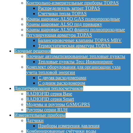
Контрольно-измерительные приборы TOPAS
Распределитель затрат TOPAS
Счетчики тепла TOPAS
Краны шаровые ALSO GAS полнопроходные
Краны шаровые ALSO под приварку
Краны шаровые ALSO фланец полнопроходные
Регулирующая арматура TOPAS
Балансировочные клапаны TOPAS MBV
Термостатическая арматура TOPAS
Блочные решения
Блочные автоматизированные тепловые пункты
Тепловые пункты Тесс Инжиниринг
Комплект оборудования для организации узла
учета тепловой энергии
С двумя расходомерами
С одним расходомером
Диспетчеризация теплосчетчиков
RADIOFID серия Base
RADIOFID серия Smart
Модемы и роутеры GSM/GPRS
Роутеры серии RUH
Измерительные приборы
Датчики
Приборы измерения давления
Комбинированные счётчики воды