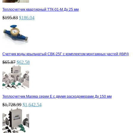
Теплосчетчик квартирный ТТК-01-М Ду 25 мм
$
195.83
$
186.04
Счетчик воды крыльчатый СВК-25Г с комплектом монтажных частей (КМЧ)
$
65.87
$
62.58
Теплосчетчик Магика серии Е с двумя расходомерами Ду 150 мм
$
1,728.99
$
1,642.54