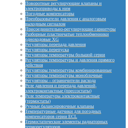
Поворотные регулирующие клапаны и
электроприводы к ним
Погодные компенсаторы
Преобразователи давления с аналоговым
выходным сигналом
Присоединительно-регулирующие гарнитуры
Разборные пластинчатые теплообменники
одноходовые XG
Регуляторы перепада давления
Регуляторы перепуска
Регуляторы температуры большой серии
Регуляторы температуры и давления прямого
действия
Регуляторы температуры комбинированные
Регуляторы температуры моноблочные
Регуляторы – ограничители расхода
Реле давления и перепада давлений,
электроконтактные (прессостаты)
Реле температуры электроконтактные
(термостаты)
Ручные балансировочные клапаны
Температурные датчики для погодных
компенсаторов серии ECL
Термостатические элементы радиаторных
терморегуляторов