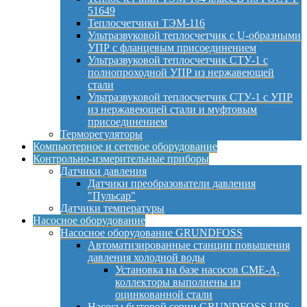
51649
Теплосчетчики ТЭМ-116
Ультразвуковой теплосчетчик с U-образными
УПР с фланцевым присоединением
Ультразвуковой теплосчетчик СТУ-1 с
полнопроходной УПР из нержавеющей
стали
Ультразвуковой теплосчетчик СТУ-1 с УПР
из нержавеющей стали и муфтовым
присоединением
Терморегуляторы
Компьютерное и сетевое оборудование
Контрольно-измерительные приборы
Датчики давления
Датчики преобразователи давления
"Пульсар"
Датчики температуры
Насосное оборудование
Насосное оборудование GRUNDFOSS
Автоматизированные станции повышения
давления холодной воды
Установка на базе насосов CME-A,
коллекторы выполнены из
оцинкованной стали
Насосы бытовой серии GRUNDFOSS UPS