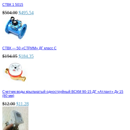
СТВК 1 5015
$
504.00
$
495.54
СТВХ — 50 «СТРИМ» ДГ класс С
$
194.05
$
184.35
Счетчик воды крыльчатый одноструйный ВСКМ 90-15 ДГ «Атлант» Ду 15
(80 мм)
$
12.00
$
11.28