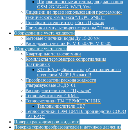
Широкополосные антенны для диапазонов
GSM 2G/3G/4G, Wi-Fi, Yota
Лицензии на право использования программно-
технического комплекса "ЛЭРС-УЧЕТ"
Преобразователи интерфейсов Пульсар
Счетчики импульсов-регистраторы "Пульсар"
Оборудование учета жидкости
Бытовые счетчики воды Ду 15-20 мм
Расходомер-счетчик РСМ-05.03/РСМ-05.05
Оборудование учета тепла
Квартирные теплосчетчики
Комплекты термометров сопротивления
платиновых
КТС-Б (подобранная пара) исполнение со
штуцером М20*1,5 класс B
Преобразователи расхода жидкости
ультразвуковые ЭСДУ-01
Распределители тепла "Пульсар"
Тепловычислитель СКМ-2
Теплосчетчики Т34 ТЕРМОТРОНИК
Тепловычислители ТВ7
Теплосчетчики ТЭМ-104/116 производства СООО
"АРВАС"
Поверка расходомеров жидкости
Поверка термопреобразователей и датчиков давления