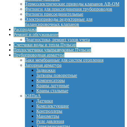
Термоэлектрические приводы клапанов AB-QM
Фитинги для присоединения трубопроводов
Фитинги присоединительные
Электроприводы редукторные для
балансировочных клапанов
Распродажа
Ремонт и обсуживание
Диагностика, ремонт узлов учета
Счетчики воды и тепла Пульсар
Теплосчетчики ультразвуковые Пульсар
Трубопроводная арматура
Баки мембранные для систем отопления
Запорная арматура
Задвижки
Затворы поворотные
Компенсаторы
Краны латунные
Краны стальные
КИПиА
Датчики
Комплектующие
Контроллеры
Манометры
Реле давления
Термоманометры