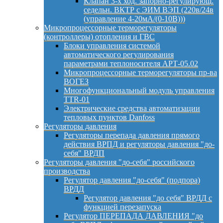
Клапан 3-х ход. запорно-регулирующ.
седельн. ВКТР с ЭИМ ВЭП (220в/24в
(управление 4-20мА/(0-10В)))
Микропроцессорные терморегуляторы
(контроллеры) отопления и ГВС
Блоки управления системой
автоматического регулирования
параметрами теплоносителя АРТ-05.02
Микропроцессорные терморегуляторы пр-ва
ВОГЕЗ
Многофункциональный модуль управления
TTR-01
Электрические средства автоматизации
тепловых пунктов Danfoss
Регуляторы давления
Регуляторы перепада давления прямого
действия ВРПД и регуляторы давления "до-
себя" ВРДП
Регуляторы давления "до-себя" российского
производства
Регулятор давления "до-себя" (подпора)
ВРДД
Регулятор давления "до себя" ВРДД с
функцией перезапуска
Регулятор ПЕРЕПАДА ДАВЛЕНИЯ "до