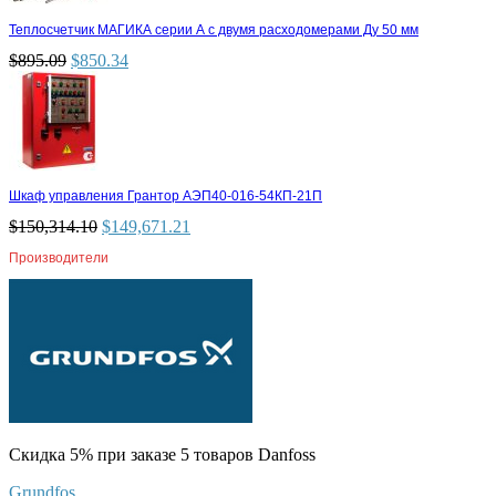
Теплосчетчик МАГИКА серии А с двумя расходомерами Ду 50 мм
$
895.09
$
850.34
Шкаф управления Грантор АЭП40-016-54КП-21П
$
150,314.10
$
149,671.21
Производители
Скидка 5% при заказе 5 товаров Danfoss
Grundfos