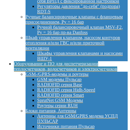
себя ВРПД с фиксированной настройкой
Регуляторы давления "до-себя" (подпора)
RDT-S
Ручные балансировочные клапаны с фланцевым
присоединением, Py = 16 бар
Ручной балансировочный клапан MSV-F2,
Py = 16 бар пр-ва Danfoss
Шкаф управления клапаном, насосом контуров
отопления и/или ГВС и/или приточной
вентиляции
Шкафы управления клапанами и насосами
ВШУ-1
Оборудование и ПО для диспетчеризации
теплосчетчиков, водосчетчиков и электросчетчиков
GSM-/GPRS-модемы и роутеры
GSM модемы Пульсар
RADIOFID серия Base
RADIOFID серия Hidh-Speed
RADIOFID серия Smart
SprutNet GSM Модемы
Роутеры серии RUH
Блоки питания, Антенны
Антенны для GSM/GPRS модема УСПД
ПУЛЬСАР
Источники питания Пульсар