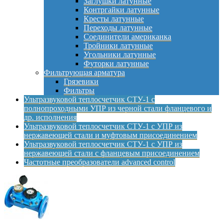
Заглушки латунные
Контргайки латунные
Кресты латунные
Переходы латунные
Соединители американка
Тройники латунные
Угольники латунные
Футорки латунные
Фильтрующая арматура
Грязевики
Фильтры
Ультразвуковой теплосчетчик СТУ-1 с
полнопроходными УПР из черной стали фланцевого и
др. исполнения
Ультразвуковой теплосчетчик СТУ-1 с УПР из
нержавеющей стали и муфтовым присоединением
Ультразвуковой теплосчетчик СТУ-1 с УПР из
нержавеющей стали с фланцевым присоединением
Частотные преобразователи advanced control