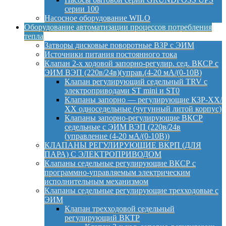
серии 100
Насосное оборудование WILO
Оборудование автоматизации процессов потребления
тепла
Затворы дисковые поворотные ВЗР с ЭИМ
Источники питания постоянного тока
Клапан 2-х ходовой запорно-регулир. сед. ВКСР с
ЭИМ ВЭП (220в/24в)(управ.(4-20 мА/(0-10В)
Клапан регулирующий седельный TRV с
электроприводами ST mini и ST0
Клапаны запорно — регулирующие КЗР-ХХ/
ХХ односедельные (чугунный литой корпус)
Клапаны запорно-регулирующие ВКСР
седельные с ЭИМ ВЭП (220в/24в
(управление (4-20 мА/(0-10В))
КЛАПАНЫ РЕГУЛИРУЮЩИЕ ВКРП (ДЛЯ
ПАРА) С ЭЛЕКТРОПРИВОДОМ
Клапаны седельные регулирующие ВКСР с
программно-управляемым электрическим
исполнительным механизмом
Клапаны седельные регулирующие трехходовые с
ЭИМ
Клапан трехходовой седельный
регулирующий ВКТР