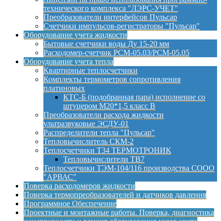
технического комплекса "ЛЭРС-УЧЕТ"
Преобразователи интерфейсов Пульсар
Счетчики импульсов-регистраторы "Пульсар"
Оборудование учета жидкости
Бытовые счетчики воды Ду 15-20 мм
Расходомер-счетчик РСМ-05.03/РСМ-05.05
Оборудование учета тепла
Квартирные теплосчетчики
Комплекты термометров сопротивления
платиновых
КТС-Б (подобранная пара) исполнение со
штуцером М20*1,5 класс B
Преобразователи расхода жидкости
ультразвуковые ЭСДУ-01
Распределители тепла "Пульсар"
Тепловычислитель СКМ-2
Теплосчетчики Т34 ТЕРМОТРОНИК
Тепловычислители ТВ7
Теплосчетчики ТЭМ-104/116 производства СООО
"АРВАС"
Поверка расходомеров жидкости
Поверка термопреобразователей и датчиков давления
Программное Обеспечение
Проектные и монтажные работы. Поверка, диагностика