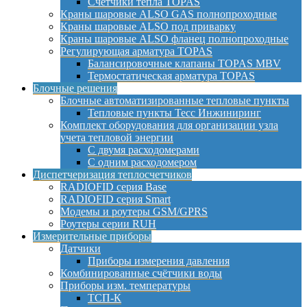
Счетчики тепла TOPAS
Краны шаровые ALSO GAS полнопроходные
Краны шаровые ALSO под приварку
Краны шаровые ALSO фланец полнопроходные
Регулирующая арматура TOPAS
Балансировочные клапаны TOPAS MBV
Термостатическая арматура TOPAS
Блочные решения
Блочные автоматизированные тепловые пункты
Тепловые пункты Тесс Инжиниринг
Комплект оборудования для организации узла
учета тепловой энергии
С двумя расходомерами
С одним расходомером
Диспетчеризация теплосчетчиков
RADIOFID серия Base
RADIOFID серия Smart
Модемы и роутеры GSM/GPRS
Роутеры серии RUH
Измерительные приборы
Датчики
Приборы измерения давления
Комбинированные счётчики воды
Приборы изм. температуры
ТСП-К