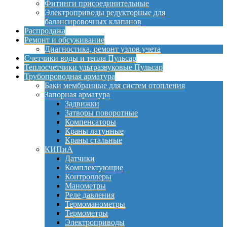
Фитинги присоединительные
Электроприводы редукторные для
балансировочных клапанов
Распродажа
Ремонт и обсуживание
Диагностика, ремонт узлов учета
Счетчики воды и тепла Пульсар
Теплосчетчики ультразвуковые Пульсар
Трубопроводная арматура
Баки мембранные для систем отопления
Запорная арматура
Задвижки
Затворы поворотные
Компенсаторы
Краны латунные
Краны стальные
КИПиА
Датчики
Комплектующие
Контроллеры
Манометры
Реле давления
Термоманометры
Термометры
Электроприводы