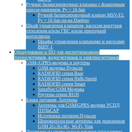
Ручные балансировочные клапаны с фланцевым
присоединением, Py = 16 бар
Ручной балансировочный клапан MSV-F2,
Py = 16 бар пр-ва Danfoss
Шкаф управления клапаном, насосом контуров
отопления и/или ГВС и/или приточной
вентиляции
Шкафы управления клапанами и насосами
ВШУ-1
Оборудование и ПО для диспетчеризации
теплосчетчиков, водосчетчиков и электросчетчиков
GSM-/GPRS-модемы и роутеры
GSM модемы Пульсар
RADIOFID серия Base
RADIOFID серия Hidh-Speed
RADIOFID серия Smart
SprutNet GSM Модемы
Роутеры серии RUH
Блоки питания, Антенны
Антенны для GSM/GPRS модема УСПД
ПУЛЬСАР
Источники питания Пульсар
Широкополосные антенны для диапазонов
GSM 2G/3G/4G, Wi-Fi, Yota
Лицензии на право использования программно-