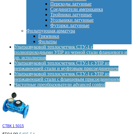
Переходы латунные
Соединители американка
Тройники латунные
Угольники латунные
Футорки латунные
Фильтрующая арматура
Грязевики
Фильтры
Ультразвуковой теплосчетчик СТУ-1 с
полнопроходными УПР из черной стали фланцевого и
др. исполнения
Ультразвуковой теплосчетчик СТУ-1 с УПР из
нержавеющей стали и муфтовым присоединением
Ультразвуковой теплосчетчик СТУ-1 с УПР из
нержавеющей стали с фланцевым присоединением
Частотные преобразователи advanced control
СТВК 1 5015