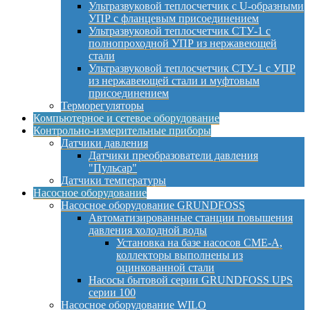
Ультразвуковой теплосчетчик с U-образными
УПР с фланцевым присоединением
Ультразвуковой теплосчетчик СТУ-1 с
полнопроходной УПР из нержавеющей
стали
Ультразвуковой теплосчетчик СТУ-1 с УПР
из нержавеющей стали и муфтовым
присоединением
Терморегуляторы
Компьютерное и сетевое оборудование
Контрольно-измерительные приборы
Датчики давления
Датчики преобразователи давления
"Пульсар"
Датчики температуры
Насосное оборудование
Насосное оборудование GRUNDFOSS
Автоматизированные станции повышения
давления холодной воды
Установка на базе насосов CME-A,
коллекторы выполнены из
оцинкованной стали
Насосы бытовой серии GRUNDFOSS UPS
серии 100
Насосное оборудование WILO