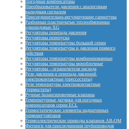
Погодные компенсаторы
Преобразователи давления с аналоговым
выходным сигналом
Присоединительно-регулирующие гарнитуры
Разборные пластинчатые теплообменники
одноходовые XG
Регуляторы перепада давления
Регуляторы перепуска
Регуляторы температуры большой серии
Регуляторы температуры и давления прямого
действия
Регуляторы температуры комбинированные
Регуляторы температуры моноблочные
Регуляторы – ограничители расхода
Реле давления и перепада давлений,
электроконтактные (прессостаты)
Реле температуры электроконтактные
(термостаты)
Ручные балансировочные клапаны
Температурные датчики для погодных
компенсаторов серии ECL
Термостатические элементы радиаторных
терморегуляторов
Термоэлектрические приводы клапанов AB-QM
Фитинги для присоединения трубопроводов