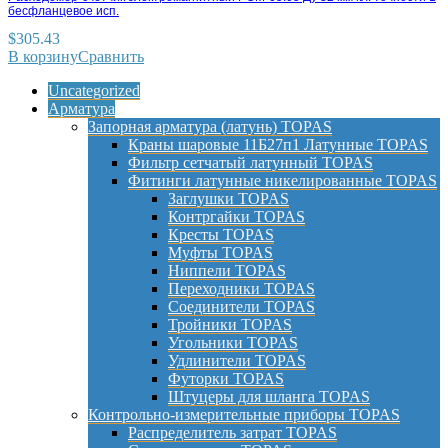
бесфланцевое исп.
$
305.43
В корзину
Сравнить
Uncategorized
Арматура
Запорная арматура (латунь) TOPAS
Краны шаровые 11Б27п1 Латунные TOPAS
Фильтр сетчатый латунный TOPAS
Фитинги латунные никелированные TOPAS
Заглушки TOPAS
Контргайки TOPAS
Кресты TOPAS
Муфты TOPAS
Ниппели TOPAS
Переходники TOPAS
Соединители TOPAS
Тройники TOPAS
Угольники TOPAS
Удлинители TOPAS
Футорки TOPAS
Штуцеры для шланга TOPAS
Контрольно-измерительные приборы TOPAS
Распределитель затрат TOPAS