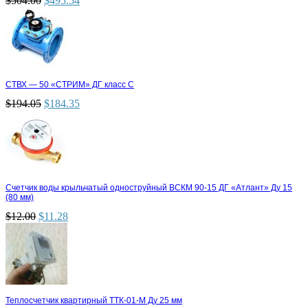
$
504.00
$
495.54
СТВХ — 50 «СТРИМ» ДГ класс С
$
194.05
$
184.35
Счетчик воды крыльчатый одноструйный ВСКМ 90-15 ДГ «Атлант» Ду 15
(80 мм)
$
12.00
$
11.28
Теплосчетчик квартирный ТТК-01-М Ду 25 мм