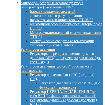
Микропроцессорные терморегуляторы
(контроллеры) отопления и ГВС
Блоки управления системой
автоматического регулирования
параметрами теплоносителя АРТ-05.02
Микропроцессорные терморегуляторы пр-ва
ВОГЕЗ
Многофункциональный модуль управления
TTR-01
Электрические средства автоматизации
тепловых пунктов Danfoss
Регуляторы давления
Регуляторы перепада давления прямого
действия ВРПД и регуляторы давления "до-
себя" ВРДП
Регуляторы давления "до-себя" российского
производства
Регулятор давления "до-себя" (подпора)
ВРДД
Регулятор давления "до себя" ВРДД с
функцией перезапуска
Регулятор ПЕРЕПАДА ДАВЛЕНИЯ "до
себя ВРПД с фиксированной настройкой
Регуляторы давления "до-себя" (подпора)
RDT-S