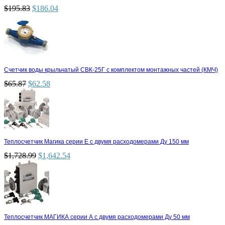
$
195.83
$
186.04
Счетчик воды крыльчатый СВК-25Г с комплектом монтажных частей (КМЧ)
$
65.87
$
62.58
Теплосчетчик Магика серии Е с двумя расходомерами Ду 150 мм
$
1,728.99
$
1,642.54
Теплосчетчик МАГИКА серии А с двумя расходомерами Ду 50 мм