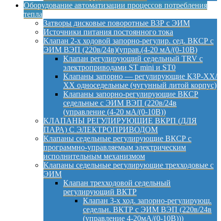
Оборудование автоматизации процессов потребления
тепла
Затворы дисковые поворотные ВЗР с ЭИМ
Источники питания постоянного тока
Клапан 2-х ходовой запорно-регулир. сед. ВКСР с
ЭИМ ВЭП (220в/24в)(управ.(4-20 мА/(0-10В)
Клапан регулирующий седельный TRV с
электроприводами ST mini и ST0
Клапаны запорно — регулирующие КЗР-ХХ/
ХХ односедельные (чугунный литой корпус)
Клапаны запорно-регулирующие ВКСР
седельные с ЭИМ ВЭП (220в/24в
(управление (4-20 мА/(0-10В))
КЛАПАНЫ РЕГУЛИРУЮЩИЕ ВКРП (ДЛЯ
ПАРА) С ЭЛЕКТРОПРИВОДОМ
Клапаны седельные регулирующие ВКСР с
программно-управляемым электрическим
исполнительным механизмом
Клапаны седельные регулирующие трехходовые с
ЭИМ
Клапан трехходовой седельный
регулирующий ВКТР
Клапан 3-х ход. запорно-регулирующ.
седельн. ВКТР с ЭИМ ВЭП (220в/24в
(управление 4-20мА/(0-10В)))