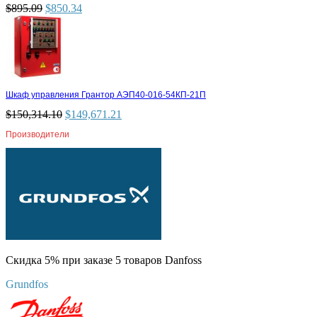
$
895.09
$
850.34
Шкаф управления Грантор АЭП40-016-54КП-21П
$
150,314.10
$
149,671.21
Производители
Скидка 5% при заказе 5 товаров Danfoss
Grundfos