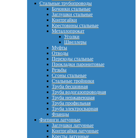
Стальные трубопроводы
Бочонки стальные
Заглушки стальные
Контргайки
Крестовины стальные
Металлопрокат
Уголки
Швеллеры
Муфты
Отводы
Переходы стальные
Прокладки паронитовые
Резьбы
Сгоны стальные
Стальные тройники
Труба бесшовная
Труба водогазопроводная
Труба нержавеющая
Труба профильная
Труба электросварная
Фланцы
Фитинги латунные
Заглушки латунные
Контргайки латунные
Кресты латунные