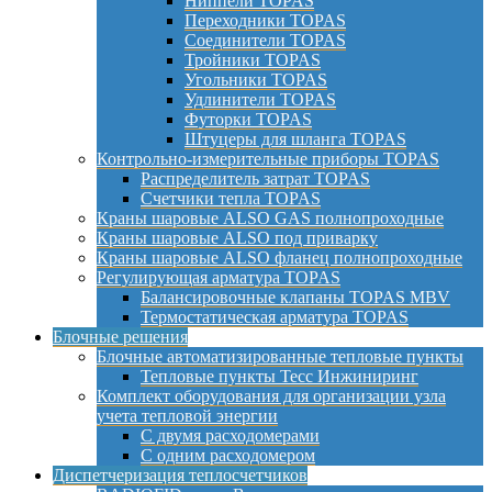
Ниппели TOPAS
Переходники TOPAS
Соединители TOPAS
Тройники TOPAS
Угольники TOPAS
Удлинители TOPAS
Футорки TOPAS
Штуцеры для шланга TOPAS
Контрольно-измерительные приборы TOPAS
Распределитель затрат TOPAS
Счетчики тепла TOPAS
Краны шаровые ALSO GAS полнопроходные
Краны шаровые ALSO под приварку
Краны шаровые ALSO фланец полнопроходные
Регулирующая арматура TOPAS
Балансировочные клапаны TOPAS MBV
Термостатическая арматура TOPAS
Блочные решения
Блочные автоматизированные тепловые пункты
Тепловые пункты Тесс Инжиниринг
Комплект оборудования для организации узла
учета тепловой энергии
С двумя расходомерами
С одним расходомером
Диспетчеризация теплосчетчиков