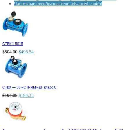
Частотные преобразователи advanced control
СТВК 1 5015
$
504.00
$
495.54
СТВХ — 50 «СТРИМ» ДГ класс С
$
194.05
$
184.35