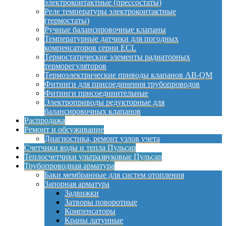
электроконтактные (прессостаты)
Реле температуры электроконтактные
(термостаты)
Ручные балансировочные клапаны
Температурные датчики для погодных
компенсаторов серии ECL
Термостатические элементы радиаторных
терморегуляторов
Термоэлектрические приводы клапанов AB-QM
Фитинги для присоединения трубопроводов
Фитинги присоединительные
Электроприводы редукторные для
балансировочных клапанов
Распродажа
Ремонт и обсуживание
Диагностика, ремонт узлов учета
Счетчики воды и тепла Пульсар
Теплосчетчики ультразвуковые Пульсар
Трубопроводная арматура
Баки мембранные для систем отопления
Запорная арматура
Задвижки
Затворы поворотные
Компенсаторы
Краны латунные