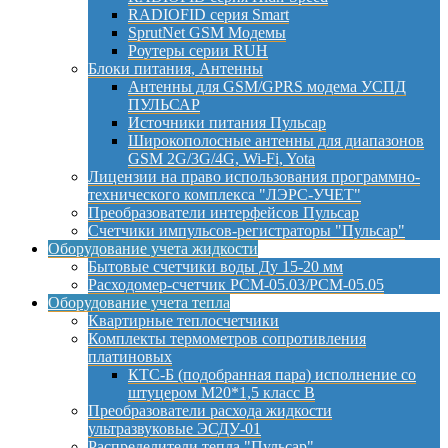
RADIOFID серия Smart
SprutNet GSM Модемы
Роутеры серии RUH
Блоки питания, Антенны
Антенны для GSM/GPRS модема УСПД
ПУЛЬСАР
Источники питания Пульсар
Широкополосные антенны для диапазонов
GSM 2G/3G/4G, Wi-Fi, Yota
Лицензии на право использования программно-
технического комплекса "ЛЭРС-УЧЕТ"
Преобразователи интерфейсов Пульсар
Счетчики импульсов-регистраторы "Пульсар"
Оборудование учета жидкости
Бытовые счетчики воды Ду 15-20 мм
Расходомер-счетчик РСМ-05.03/РСМ-05.05
Оборудование учета тепла
Квартирные теплосчетчики
Комплекты термометров сопротивления
платиновых
КТС-Б (подобранная пара) исполнение со
штуцером М20*1,5 класс B
Преобразователи расхода жидкости
ультразвуковые ЭСДУ-01
Распределители тепла "Пульсар"