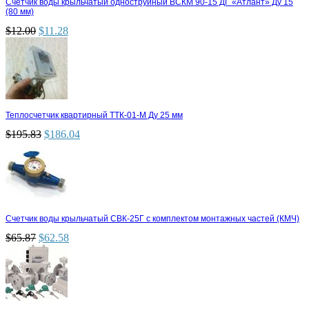
Счетчик воды крыльчатый одноструйный ВСКМ 90-15 ДГ «Атлант» Ду 15
(80 мм)
$
12.00
$
11.28
Теплосчетчик квартирный ТТК-01-М Ду 25 мм
$
195.83
$
186.04
Счетчик воды крыльчатый СВК-25Г с комплектом монтажных частей (КМЧ)
$
65.87
$
62.58