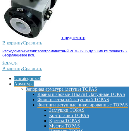
предосмотр
В корзину
Сравнить
Расходомер-счетчик электромагнитный РСМ-05.05 Ду 50 мм кл. точности 2
бесфланцевое исп.
$
269.78
В корзину
Сравнить
Uncategorized
Арматура
Запорная арматура (латунь) TOPAS
Краны шаровые 11Б27п1 Латунные TOPAS
Фильтр сетчатый латунный TOPAS
Фитинги латунные никелированные TOPAS
Заглушки TOPAS
Контргайки TOPAS
Кресты TOPAS
Муфты TOPAS