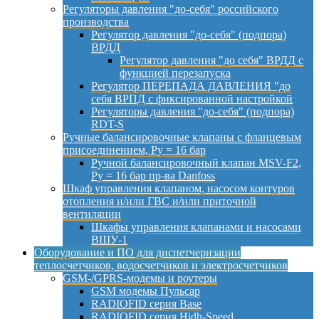
Регуляторы давления "до-себя" российского
производства
Регулятор давления "до-себя" (подпора)
ВРДД
Регулятор давления "до себя" ВРДД с
функцией перезапуска
Регулятор ПЕРЕПАДА ДАВЛЕНИЯ "до
себя ВРПД с фиксированной настройкой
Регуляторы давления "до-себя" (подпора)
RDT-S
Ручные балансировочные клапаны с фланцевым
присоединением, Py = 16 бар
Ручной балансировочный клапан MSV-F2,
Py = 16 бар пр-ва Danfoss
Шкаф управления клапаном, насосом контуров
отопления и/или ГВС и/или приточной
вентиляции
Шкафы управления клапанами и насосами
ВШУ-1
Оборудование и ПО для диспетчеризации
теплосчетчиков, водосчетчиков и электросчетчиков
GSM-/GPRS-модемы и роутеры
GSM модемы Пульсар
RADIOFID серия Base
RADIOFID серия Hidh-Speed