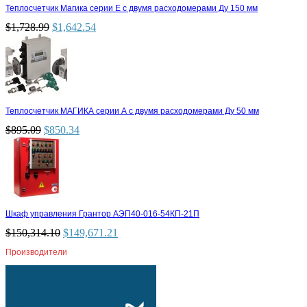
Теплосчетчик Магика серии Е с двумя расходомерами Ду 150 мм
$
1,728.99
$
1,642.54
Теплосчетчик МАГИКА серии А с двумя расходомерами Ду 50 мм
$
895.09
$
850.34
Шкаф управления Грантор АЭП40-016-54КП-21П
$
150,314.10
$
149,671.21
Производители