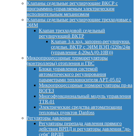
Клапаны седельные регулирующие ВКСР с
программно-управляемым электрическим
исполнительным механизмом
Клапаны седельные регулирующие трехходовые с
ЭИМ
Клапан трехходовой седельный
регулирующий ВКТР
Клапан 3-х ход. запорно-регулирующ.
седельн. ВКТР с ЭИМ ВЭП (220в/24в
(управление 4-20мА/(0-10В)))
Микропроцессорные терморегуляторы
(контроллеры) отопления и ГВС
Блоки управления системой
автоматического регулирования
параметрами теплоносителя АРТ-05.02
Микропроцессорные терморегуляторы пр-ва
ВОГЕЗ
Многофункциональный модуль управления
TTR-01
Электрические средства автоматизации
тепловых пунктов Danfoss
Регуляторы давления
Регуляторы перепада давления прямого
действия ВРПД и регуляторы давления "до-
себя" ВРДП