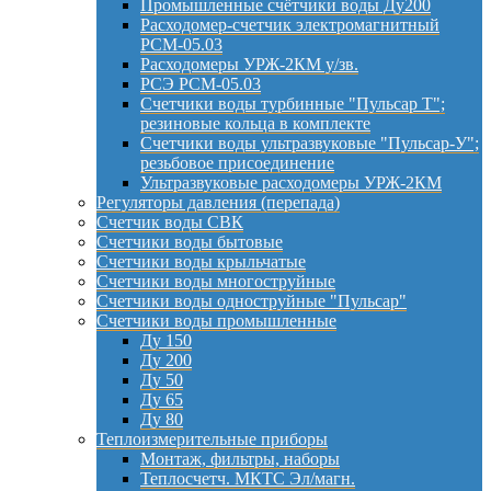
Промышленные счётчики воды Ду200
Расходомер-счетчик электромагнитный
РСМ-05.03
Расходомеры УРЖ-2КМ у/зв.
РСЭ РСМ-05.03
Счетчики воды турбинные "Пульсар Т";
резиновые кольца в комплекте
Счетчики воды ультразвуковые "Пульсар-У";
резьбовое присоединение
Ультразвуковые расходомеры УРЖ-2КМ
Регуляторы давления (перепада)
Счетчик воды СВК
Счетчики воды бытовые
Счетчики воды крыльчатые
Счетчики воды многоструйные
Счетчики воды одноструйные "Пульсар"
Счетчики воды промышленные
Ду 150
Ду 200
Ду 50
Ду 65
Ду 80
Теплоизмерительные приборы
Монтаж, фильтры, наборы
Теплосчетч. МКТС Эл/магн.