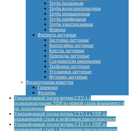
Труба бесшовная
Труба водогазопроводная
Труба нержавеющая
Труба профильная
Труба электросварная
Фланцы
Фитинги латунные
Заглушки латунные
Контргайки латунные
Кресты латунные
Переходы латунные
Соединители американка
Тройники латунные
Угольники латунные
Футорки латунные
Фильтрующая арматура
Грязевики
Фильтры
Ультразвуковой теплосчетчик СТУ-1 с
полнопроходными УПР из черной стали фланцевого и
др. исполнения
Ультразвуковой теплосчетчик СТУ-1 с УПР из
нержавеющей стали и муфтовым присоединением
Ультразвуковой теплосчетчик СТУ-1 с УПР из
нержавеющей стали с фланцевым присоединением