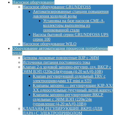
Насосное оборудование
Насосное оборудование GRUNDFOSS
Автоматизированные станции повышения
давления холодной воды
Установка на базе насосов CME-A,
коллекторы выполнены из
оцинкованной стали
Насосы бытовой серии GRUNDFOSS UPS
серии 100
Насосное оборудование WILO
Оборудование автоматизации процессов потребления
тепла
Затворы дисковые поворотные ВЗР с ЭИМ
Источники питания постоянного тока
Клапан 2-х ходовой запорно-регулир. сед. ВКСР с
ЭИМ ВЭП (220в/24в)(управ.(4-20 мА/(0-10В)
Клапан регулирующий седельный TRV с
электроприводами ST mini и ST0
Клапаны запорно — регулирующие КЗР-ХХ/
ХХ односедельные (чугунный литой корпус)
Клапаны запорно-регулирующие ВКСР
седельные с ЭИМ ВЭП (220в/24в
(управление (4-20 мА/(0-10В))
КЛАПАНЫ РЕГУЛИРУЮЩИЕ ВКРП (ДЛЯ
ПАРА) С ЭЛЕКТРОПРИВОДОМ