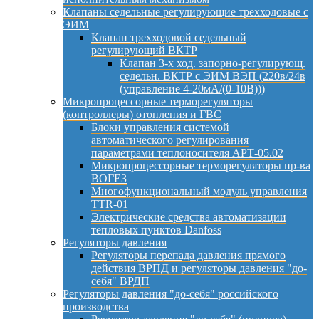
Клапаны седельные регулирующие трехходовые с
ЭИМ
Клапан трехходовой седельный
регулирующий ВКТР
Клапан 3-х ход. запорно-регулирующ.
седельн. ВКТР с ЭИМ ВЭП (220в/24в
(управление 4-20мА/(0-10В)))
Микропроцессорные терморегуляторы
(контроллеры) отопления и ГВС
Блоки управления системой
автоматического регулирования
параметрами теплоносителя АРТ-05.02
Микропроцессорные терморегуляторы пр-ва
ВОГЕЗ
Многофункциональный модуль управления
TTR-01
Электрические средства автоматизации
тепловых пунктов Danfoss
Регуляторы давления
Регуляторы перепада давления прямого
действия ВРПД и регуляторы давления "до-
себя" ВРДП
Регуляторы давления "до-себя" российского
производства