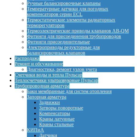
Ручные балансировочные клапаны
Температурные датчики для погодных
компенсаторов серии ECL
Термостатические элементы радиаторных
терморегуляторов
Термоэлектрические приводы клапанов AB-QM
Фитинги для присоединения трубопроводов
Фитинги присоединительные
Электроприводы редукторные для
балансировочных клапанов
Распродажа
Ремонт и обсуживание
Диагностика, ремонт узлов учета
Счетчики воды и тепла Пульсар
Теплосчетчики ультразвуковые Пульсар
Трубопроводная арматура
Баки мембранные для систем отопления
Запорная арматура
Задвижки
Затворы поворотные
Компенсаторы
Краны латунные
Краны стальные
КИПиА
Датчики