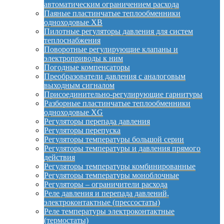
автоматическим ограничением расхода
Паяные пластинчатые теплообменники
одноходовые XB
Пилотные регуляторы давления для систем
теплоснабжения
Поворотные регулирующие клапаны и
электроприводы к ним
Погодные компенсаторы
Преобразователи давления с аналоговым
выходным сигналом
Присоединительно-регулирующие гарнитуры
Разборные пластинчатые теплообменники
одноходовые XG
Регуляторы перепада давления
Регуляторы перепуска
Регуляторы температуры большой серии
Регуляторы температуры и давления прямого
действия
Регуляторы температуры комбинированные
Регуляторы температуры моноблочные
Регуляторы – ограничители расхода
Реле давления и перепада давлений,
электроконтактные (прессостаты)
Реле температуры электроконтактные
(термостаты)