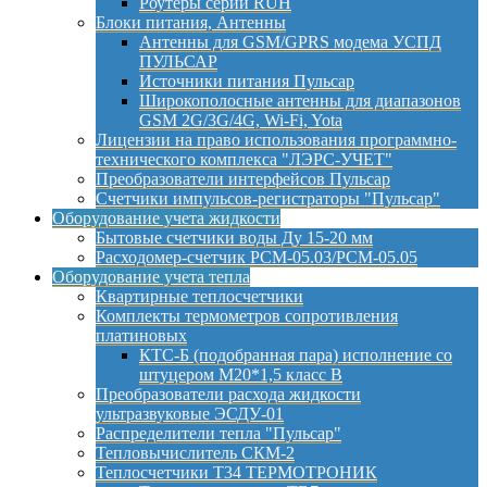
Роутеры серии RUH
Блоки питания, Антенны
Антенны для GSM/GPRS модема УСПД
ПУЛЬСАР
Источники питания Пульсар
Широкополосные антенны для диапазонов
GSM 2G/3G/4G, Wi-Fi, Yota
Лицензии на право использования программно-
технического комплекса "ЛЭРС-УЧЕТ"
Преобразователи интерфейсов Пульсар
Счетчики импульсов-регистраторы "Пульсар"
Оборудование учета жидкости
Бытовые счетчики воды Ду 15-20 мм
Расходомер-счетчик РСМ-05.03/РСМ-05.05
Оборудование учета тепла
Квартирные теплосчетчики
Комплекты термометров сопротивления
платиновых
КТС-Б (подобранная пара) исполнение со
штуцером М20*1,5 класс B
Преобразователи расхода жидкости
ультразвуковые ЭСДУ-01
Распределители тепла "Пульсар"
Тепловычислитель СКМ-2
Теплосчетчики Т34 ТЕРМОТРОНИК