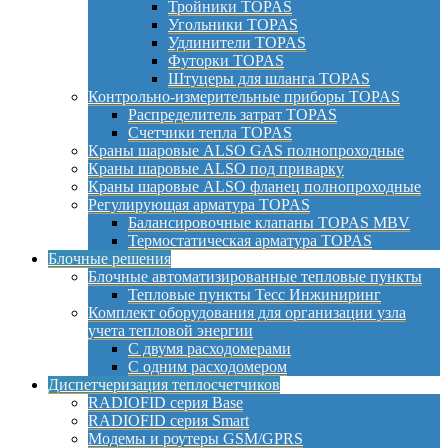
Тройники TOPAS
Угольники TOPAS
Удлинители TOPAS
Футорки TOPAS
Штуцеры для шланга TOPAS
Контрольно-измерительные приборы TOPAS
Распределитель затрат TOPAS
Счетчики тепла TOPAS
Краны шаровые ALSO GAS полнопроходные
Краны шаровые ALSO под приварку
Краны шаровые ALSO фланец полнопроходные
Регулирующая арматура TOPAS
Балансировочные клапаны TOPAS MBV
Термостатическая арматура TOPAS
Блочные решения
Блочные автоматизированные тепловые пункты
Тепловые пункты Тесс Инжиниринг
Комплект оборудования для организации узла
учета тепловой энергии
С двумя расходомерами
С одним расходомером
Диспетчеризация теплосчетчиков
RADIOFID серия Base
RADIOFID серия Smart
Модемы и роутеры GSM/GPRS