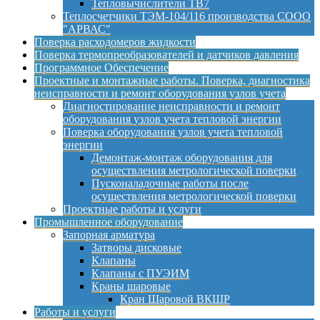
Тепловычислители ТВ7
Теплосчетчики ТЭМ-104/116 производства СООО
"АРВАС"
Поверка расходомеров жидкости
Поверка термопреобразователей и датчиков давления
Программное Обеспечение
Проектные и монтажные работы. Поверка, диагностика
неисправности и ремонт оборудования узлов учета
Диагностирование неисправности и ремонт
оборудования узлов учета тепловой энергии
Поверка оборудования узлов учета тепловой
энергии
Демонтаж-монтаж оборудования для
осуществления метрологической поверки
Пусконаладочные работы после
осуществления метрологической поверки
Проектные работы и услуги
Промышленное оборудование
Запорная арматура
Затворы дисковые
Клапаны
Клапаны с ПУЭИМ
Краны шаровые
Кран Шаровой ВКШР
Работы и услуги