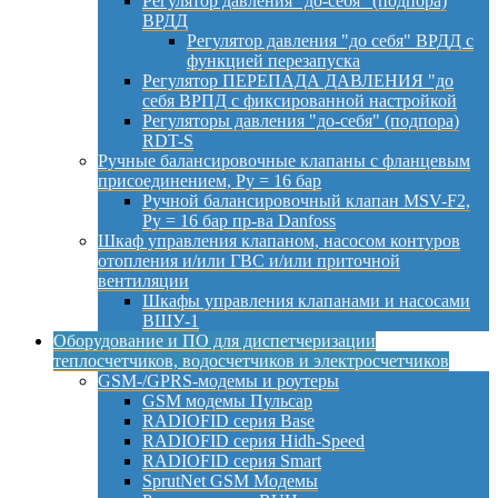
Регулятор давления "до-себя" (подпора)
ВРДД
Регулятор давления "до себя" ВРДД с
функцией перезапуска
Регулятор ПЕРЕПАДА ДАВЛЕНИЯ "до
себя ВРПД с фиксированной настройкой
Регуляторы давления "до-себя" (подпора)
RDT-S
Ручные балансировочные клапаны с фланцевым
присоединением, Py = 16 бар
Ручной балансировочный клапан MSV-F2,
Py = 16 бар пр-ва Danfoss
Шкаф управления клапаном, насосом контуров
отопления и/или ГВС и/или приточной
вентиляции
Шкафы управления клапанами и насосами
ВШУ-1
Оборудование и ПО для диспетчеризации
теплосчетчиков, водосчетчиков и электросчетчиков
GSM-/GPRS-модемы и роутеры
GSM модемы Пульсар
RADIOFID серия Base
RADIOFID серия Hidh-Speed
RADIOFID серия Smart
SprutNet GSM Модемы