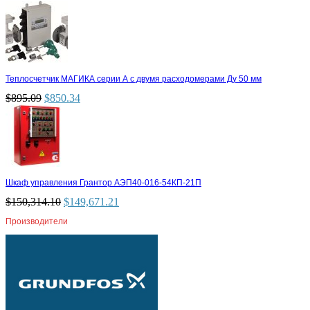
Теплосчетчик МАГИКА серии А с двумя расходомерами Ду 50 мм
$
895.09
$
850.34
Шкаф управления Грантор АЭП40-016-54КП-21П
$
150,314.10
$
149,671.21
Производители