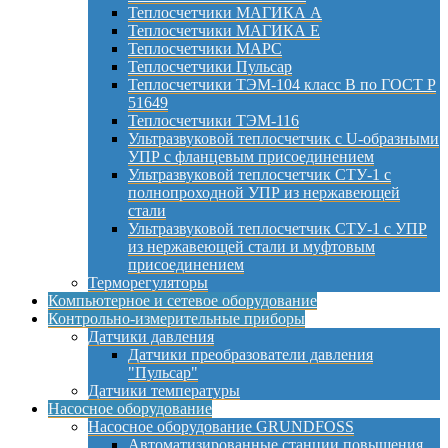
Теплосчетчики МАГИКА А
Теплосчетчики МАГИКА Е
Теплосчетчики МАРС
Теплосчетчики Пульсар
Теплосчетчики ТЭМ-104 класс B по ГОСТ Р
51649
Теплосчетчики ТЭМ-116
Ультразвуковой теплосчетчик с U-образными
УПР с фланцевым присоединением
Ультразвуковой теплосчетчик СТУ-1 с
полнопроходной УПР из нержавеющей
стали
Ультразвуковой теплосчетчик СТУ-1 с УПР
из нержавеющей стали и муфтовым
присоединением
Терморегуляторы
Компьютерное и сетевое оборудование
Контрольно-измерительные приборы
Датчики давления
Датчики преобразователи давления
"Пульсар"
Датчики температуры
Насосное оборудование
Насосное оборудование GRUNDFOSS
Автоматизированные станции повышения