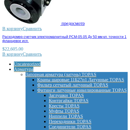
предосмотр
В корзину
Сравнить
Расходомер-счетчик электромагнитный РСМ-05.05 Ду 50 мм кл. точности 1
фланцевое исп.
$
22,605.00
В корзину
Сравнить
Uncategorized
Арматура
Запорная арматура (латунь) TOPAS
Краны шаровые 11Б27п1 Латунные TOPAS
Фильтр сетчатый латунный TOPAS
Фитинги латунные никелированные TOPAS
Заглушки TOPAS
Контргайки TOPAS
Кресты TOPAS
Муфты TOPAS
Ниппели TOPAS
Переходники TOPAS
Соединители TOPAS