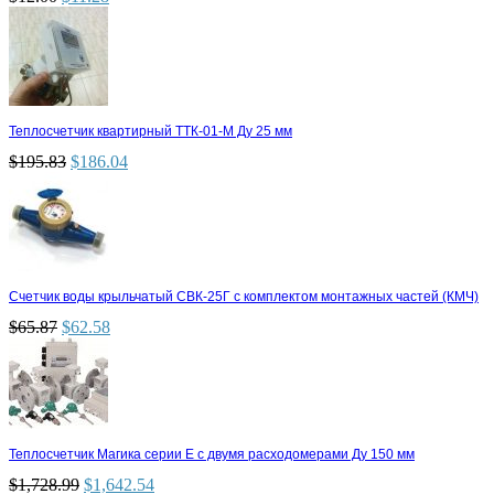
Теплосчетчик квартирный ТТК-01-М Ду 25 мм
$
195.83
$
186.04
Счетчик воды крыльчатый СВК-25Г с комплектом монтажных частей (КМЧ)
$
65.87
$
62.58
Теплосчетчик Магика серии Е с двумя расходомерами Ду 150 мм
$
1,728.99
$
1,642.54