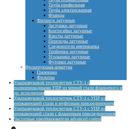
Труба профильная
Труба электросварная
Фланцы
Фитинги латунные
Заглушки латунные
Контргайки латунные
Кресты латунные
Переходы латунные
Соединители американка
Тройники латунные
Угольники латунные
Футорки латунные
Фильтрующая арматура
Грязевики
Фильтры
Ультразвуковой теплосчетчик СТУ-1 с
полнопроходными УПР из черной стали фланцевого и
др. исполнения
Ультразвуковой теплосчетчик СТУ-1 с УПР из
нержавеющей стали и муфтовым присоединением
Ультразвуковой теплосчетчик СТУ-1 с УПР из
нержавеющей стали с фланцевым присоединением
Частотные преобразователи advanced control