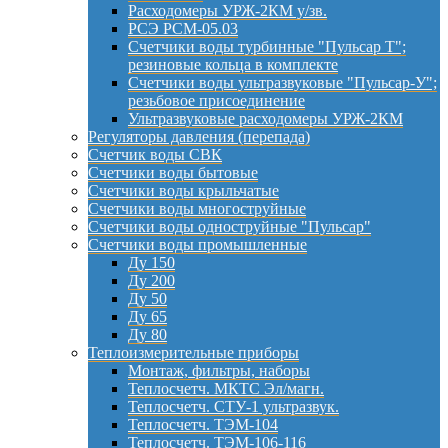
Расходомеры УРЖ-2КМ у/зв.
РСЭ РСМ-05.03
Счетчики воды турбинные "Пульсар Т";
резиновые кольца в комплекте
Счетчики воды ультразвуковые "Пульсар-У";
резьбовое присоединение
Ультразвуковые расходомеры УРЖ-2КМ
Регуляторы давления (перепада)
Счетчик воды СВК
Счетчики воды бытовые
Счетчики воды крыльчатые
Счетчики воды многоструйные
Счетчики воды одноструйные "Пульсар"
Счетчики воды промышленные
Ду 150
Ду 200
Ду 50
Ду 65
Ду 80
Теплоизмерительные приборы
Монтаж, фильтры, наборы
Теплосчетч. МКТС Эл/магн.
Теплосчетч. СТУ-1 ультразвук.
Теплосчетч. ТЭМ-104
Теплосчетч. ТЭМ-106-116