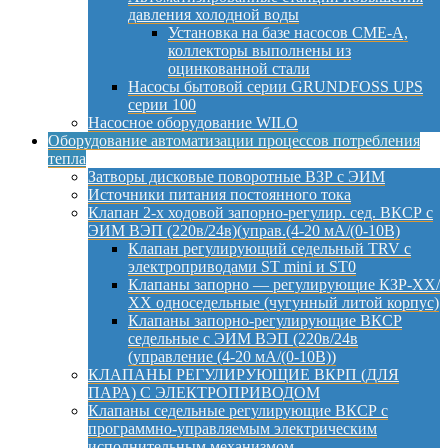
давления холодной воды
Установка на базе насосов CME-A,
коллекторы выполнены из
оцинкованной стали
Насосы бытовой серии GRUNDFOSS UPS
серии 100
Насосное оборудование WILO
Оборудование автоматизации процессов потребления
тепла
Затворы дисковые поворотные ВЗР с ЭИМ
Источники питания постоянного тока
Клапан 2-х ходовой запорно-регулир. сед. ВКСР с
ЭИМ ВЭП (220в/24в)(управ.(4-20 мА/(0-10В)
Клапан регулирующий седельный TRV с
электроприводами ST mini и ST0
Клапаны запорно — регулирующие КЗР-ХХ/
ХХ односедельные (чугунный литой корпус)
Клапаны запорно-регулирующие ВКСР
седельные с ЭИМ ВЭП (220в/24в
(управление (4-20 мА/(0-10В))
КЛАПАНЫ РЕГУЛИРУЮЩИЕ ВКРП (ДЛЯ
ПАРА) С ЭЛЕКТРОПРИВОДОМ
Клапаны седельные регулирующие ВКСР с
программно-управляемым электрическим
исполнительным механизмом