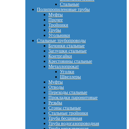
Стальные
Полипропиленовые трубы
Муфты
Прочее
Тройники
Трубы
Угольники
Стальные трубопроводы
Бочонки стальные
Заглушки стальные
Контргайки
Крестовины стальные
Металлопрокат
Уголки
Швеллеры
Муфты
Отводы
Переходы стальные
Прокладки паронитовые
Резьбы
Сгоны стальные
Стальные тройники
Труба бесшовная
Труба водогазопроводная
Труба нержавеющая