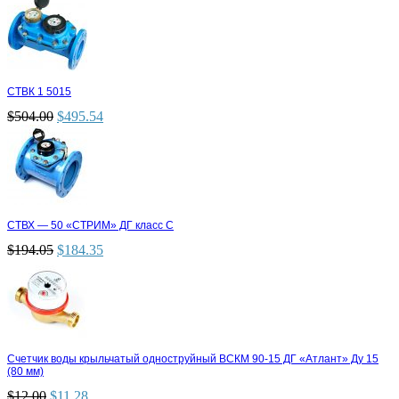
СТВК 1 5015
$
504.00
$
495.54
СТВХ — 50 «СТРИМ» ДГ класс С
$
194.05
$
184.35
Счетчик воды крыльчатый одноструйный ВСКМ 90-15 ДГ «Атлант» Ду 15
(80 мм)
$
12.00
$
11.28