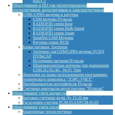
ВШУ-1
Оборудование и ПО для диспетчеризации
теплосчетчиков, водосчетчиков и электросчетчиков
GSM-/GPRS-модемы и роутеры
GSM модемы Пульсар
RADIOFID серия Base
RADIOFID серия Hidh-Speed
RADIOFID серия Smart
SprutNet GSM Модемы
Роутеры серии RUH
Блоки питания, Антенны
Антенны для GSM/GPRS модема УСПД
ПУЛЬСАР
Источники питания Пульсар
Широкополосные антенны для диапазонов
GSM 2G/3G/4G, Wi-Fi, Yota
Лицензии на право использования программно-
технического комплекса "ЛЭРС-УЧЕТ"
Преобразователи интерфейсов Пульсар
Счетчики импульсов-регистраторы "Пульсар"
Оборудование учета жидкости
Бытовые счетчики воды Ду 15-20 мм
Расходомер-счетчик РСМ-05.03/РСМ-05.05
Оборудование учета тепла
Квартирные теплосчетчики