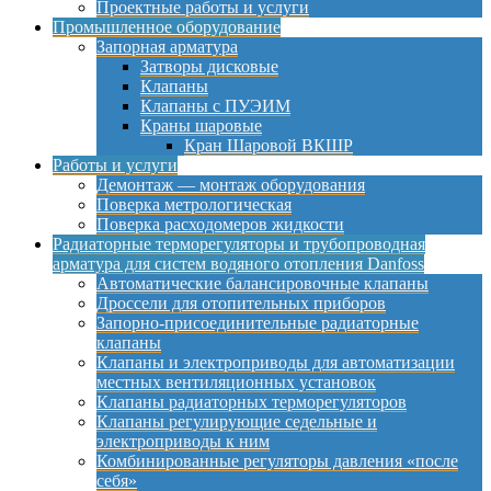
Проектные работы и услуги
Промышленное оборудование
Запорная арматура
Затворы дисковые
Клапаны
Клапаны с ПУЭИМ
Краны шаровые
Кран Шаровой ВКШР
Работы и услуги
Демонтаж — монтаж оборудования
Поверка метрологическая
Поверка расходомеров жидкости
Радиаторные терморегуляторы и трубопроводная
арматура для систем водяного отопления Danfoss
Автоматические балансировочные клапаны
Дроссели для отопительных приборов
Запорно-присоединительные радиаторные
клапаны
Клапаны и электроприводы для автоматизации
местных вентиляционных установок
Клапаны радиаторных терморегуляторов
Клапаны регулирующие седельные и
электроприводы к ним
Комбинированные регуляторы давления «после
себя»