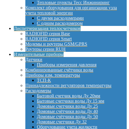
Тепловые пункты Тесс Инжиниринг
Комплект оборудования для организации узла
учета тепловой энергии
С двумя расходомерами
С одним расходомером
Диспетчеризация теплосчетчиков
RADIOFID серия Base
RADIOFID серия Smart
Модемы и роутеры GSM/GPRS
Роутеры серии RUH
Измерительные приборы
Датчики
Приборы измерения давления
Комбинированные счётчики воды
Приборы изм. температуры
ТСП-К
Принадлежности регуляторов температуры
Расходомеры
Бытовой счетчик воды Ду 20мм
Бытовые счетчики воды Ду 15 мм
Домовые счетчики воды Ду 25
Домовые счётчики воды Ду 40
Домовые счётчики воды Ду 50
Домовые счетчики Ду 32
Оборудование учета жидкости