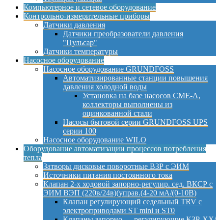
Компьютерное и сетевое оборудование
Контрольно-измерительные приборы
Датчики давления
Датчики преобразователи давления
"Пульсар"
Датчики температуры
Насосное оборудование
Насосное оборудование GRUNDFOSS
Автоматизированные станции повышения
давления холодной воды
Установка на базе насосов CME-A,
коллекторы выполнены из
оцинкованной стали
Насосы бытовой серии GRUNDFOSS UPS
серии 100
Насосное оборудование WILO
Оборудование автоматизации процессов потребления
тепла
Затворы дисковые поворотные ВЗР с ЭИМ
Источники питания постоянного тока
Клапан 2-х ходовой запорно-регулир. сед. ВКСР с
ЭИМ ВЭП (220в/24в)(управ.(4-20 мА/(0-10В)
Клапан регулирующий седельный TRV с
электроприводами ST mini и ST0
Клапаны запорно — регулирующие КЗР-ХХ/