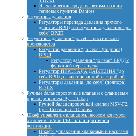
TTR-01
Электрические средства автоматизации
тепловых пунктов Danfoss
Регуляторы давления
Регуляторы перепада давления прямого
действия ВРПД и регуляторы давления "до-
себя" ВРДП
Регуляторы давления "до-себя" российского
производства
Регулятор давления "до-себя" (подпора)
ВРДД
Регулятор давления "до себя" ВРДД с
функцией перезапуска
Регулятор ПЕРЕПАДА ДАВЛЕНИЯ "до
себя ВРПД с фиксированной настройкой
Регуляторы давления "до-себя" (подпора)
RDT-S
Ручные балансировочные клапаны с фланцевым
присоединением, Py = 16 бар
Ручной балансировочный клапан MSV-F2,
Py = 16 бар пр-ва Danfoss
Шкаф управления клапаном, насосом контуров
отопления и/или ГВС и/или приточной
вентиляции
Шкафы управления клапанами и насосами