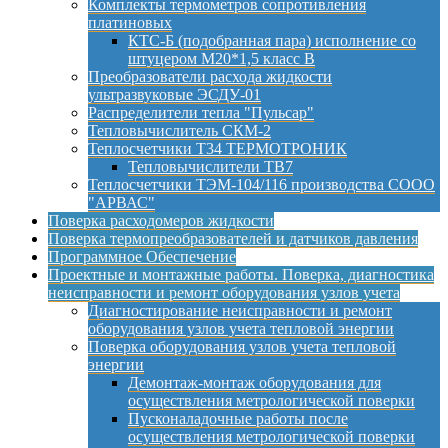
Комплекты термометров сопротивления
платиновых
КТС-Б (подобранная пара) исполнение со
штуцером М20*1,5 класс B
Преобразователи расхода жидкости
ультразвуковые ЭСДУ-01
Распределители тепла "Пульсар"
Тепловычислитель СКМ-2
Теплосчетчики Т34 ТЕРМОТРОНИК
Тепловычислители ТВ7
Теплосчетчики ТЭМ-104/116 производства СООО
"АРВАС"
Поверка расходомеров жидкости
Поверка термопреобразователей и датчиков давления
Программное Обеспечение
Проектные и монтажные работы. Поверка, диагностика
неисправности и ремонт оборудования узлов учета
Диагностирование неисправности и ремонт
оборудования узлов учета тепловой энергии
Поверка оборудования узлов учета тепловой
энергии
Демонтаж-монтаж оборудования для
осуществления метрологической поверки
Пусконаладочные работы после
осуществления метрологической поверки