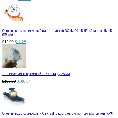
Счетчик воды крыльчатый одноструйный ВСКМ 90-15 ДГ «Атлант» Ду 15
(80 мм)
$
12.00
$
11.28
Теплосчетчик квартирный ТТК-01-М Ду 25 мм
$
195.83
$
186.04
Счетчик воды крыльчатый СВК-25Г с комплектом монтажных частей (КМЧ)