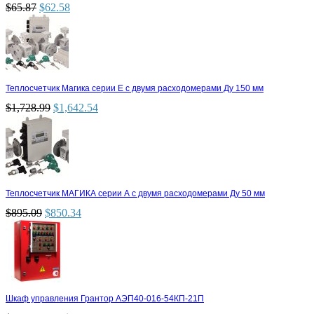
$
65.87
$
62.58
Теплосчетчик Магика серии Е с двумя расходомерами Ду 150 мм
$
1,728.99
$
1,642.54
Теплосчетчик МАГИКА серии А с двумя расходомерами Ду 50 мм
$
895.09
$
850.34
Шкаф управления Грантор АЭП40-016-54КП-21П