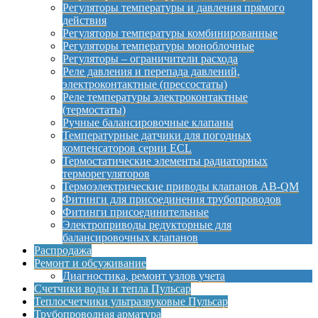
Регуляторы температуры и давления прямого
действия
Регуляторы температуры комбинированные
Регуляторы температуры моноблочные
Регуляторы – ограничители расхода
Реле давления и перепада давлений,
электроконтактные (прессостаты)
Реле температуры электроконтактные
(термостаты)
Ручные балансировочные клапаны
Температурные датчики для погодных
компенсаторов серии ECL
Термостатические элементы радиаторных
терморегуляторов
Термоэлектрические приводы клапанов AB-QM
Фитинги для присоединения трубопроводов
Фитинги присоединительные
Электроприводы редукторные для
балансировочных клапанов
Распродажа
Ремонт и обсуживание
Диагностика, ремонт узлов учета
Счетчики воды и тепла Пульсар
Теплосчетчики ультразвуковые Пульсар
Трубопроводная арматура