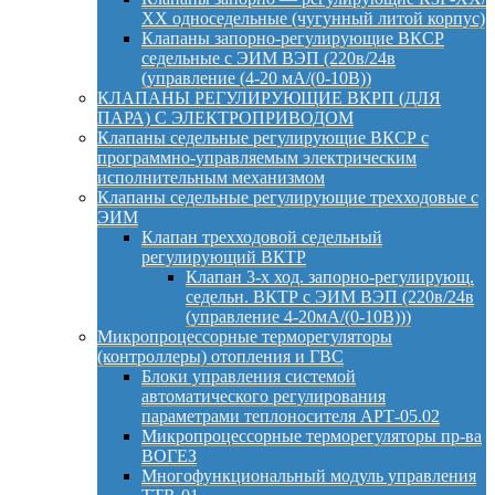
ХХ односедельные (чугунный литой корпус)
Клапаны запорно-регулирующие ВКСР
седельные с ЭИМ ВЭП (220в/24в
(управление (4-20 мА/(0-10В))
КЛАПАНЫ РЕГУЛИРУЮЩИЕ ВКРП (ДЛЯ
ПАРА) С ЭЛЕКТРОПРИВОДОМ
Клапаны седельные регулирующие ВКСР с
программно-управляемым электрическим
исполнительным механизмом
Клапаны седельные регулирующие трехходовые с
ЭИМ
Клапан трехходовой седельный
регулирующий ВКТР
Клапан 3-х ход. запорно-регулирующ.
седельн. ВКТР с ЭИМ ВЭП (220в/24в
(управление 4-20мА/(0-10В)))
Микропроцессорные терморегуляторы
(контроллеры) отопления и ГВС
Блоки управления системой
автоматического регулирования
параметрами теплоносителя АРТ-05.02
Микропроцессорные терморегуляторы пр-ва
ВОГЕЗ
Многофункциональный модуль управления