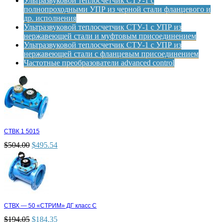
Ультразвуковой теплосчетчик СТУ-1 с
полнопроходными УПР из черной стали фланцевого и
др. исполнения
Ультразвуковой теплосчетчик СТУ-1 с УПР из
нержавеющей стали и муфтовым присоединением
Ультразвуковой теплосчетчик СТУ-1 с УПР из
нержавеющей стали с фланцевым присоединением
Частотные преобразователи advanced control
СТВК 1 5015
$
504.00
$
495.54
СТВХ — 50 «СТРИМ» ДГ класс С
$
194.05
$
184.35