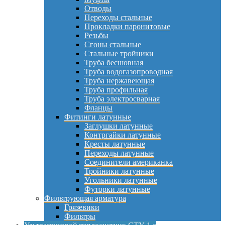
Отводы
Переходы стальные
Прокладки паронитовые
Резьбы
Сгоны стальные
Стальные тройники
Труба бесшовная
Труба водогазопроводная
Труба нержавеющая
Труба профильная
Труба электросварная
Фланцы
Фитинги латунные
Заглушки латунные
Контргайки латунные
Кресты латунные
Переходы латунные
Соединители американка
Тройники латунные
Угольники латунные
Футорки латунные
Фильтрующая арматура
Грязевики
Фильтры