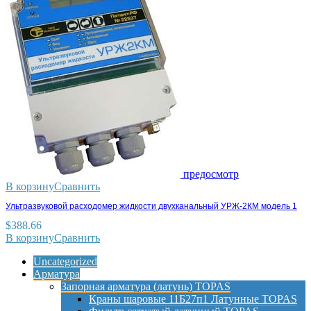
предосмотр
В корзину
Сравнить
Ультразвуковой расходомер жидкости двухканальный УРЖ-2КМ модель 1
$
388.66
В корзину
Сравнить
Uncategorized
Арматура
Запорная арматура (латунь) TOPAS
Краны шаровые 11Б27п1 Латунные TOPAS