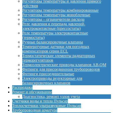
Регуляторы температуры и давления прямого
действия
Регуляторы температуры комбинированные
Регуляторы температуры моноблочные
Регуляторы – ограничители расхода
Реле давления и перепада давлений,
электроконтактные (прессостаты)
Реле температуры электроконтактные
(термостаты)
Ручные балансировочные клапаны
Температурные датчики для погодных
компенсаторов серии ECL
Термостатические элементы радиаторных
терморегуляторов
Термоэлектрические приводы клапанов AB-QM
Фитинги для присоединения трубопроводов
Фитинги присоединительные
Электроприводы редукторные для
балансировочных клапанов
Распродажа
Ремонт и обсуживание
Диагностика, ремонт узлов учета
Счетчики воды и тепла Пульсар
Теплосчетчики ультразвуковые Пульсар
Трубопроводная арматура