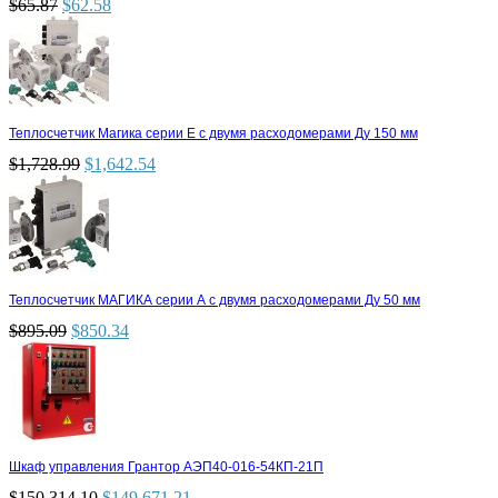
$
65.87
$
62.58
Теплосчетчик Магика серии Е с двумя расходомерами Ду 150 мм
$
1,728.99
$
1,642.54
Теплосчетчик МАГИКА серии А с двумя расходомерами Ду 50 мм
$
895.09
$
850.34
Шкаф управления Грантор АЭП40-016-54КП-21П
$
150,314.10
$
149,671.21