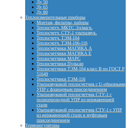
Ду 50
Ду 65
Ду 80
Теплоизмерительные приборы
Монтаж, фильтры, наборы
Теплосчетч. МКТС Эл/магн.
Теплосчетч. СТУ-1 ультразвук.
Теплосчетч. ТЭМ-104
Теплосчетч. ТЭМ-106-116
Теплосчетчики МАГИКА А
Теплосчетчики МАГИКА Е
Теплосчетчики МАРС
Теплосчетчики Пульсар
Теплосчетчики ТЭМ-104 класс B по ГОСТ Р
51649
Теплосчетчики ТЭМ-116
Ультразвуковой теплосчетчик с U-образными
УПР с фланцевым присоединением
Ультразвуковой теплосчетчик СТУ-1 с
полнопроходной УПР из нержавеющей
стали
Ультразвуковой теплосчетчик СТУ-1 с УПР
из нержавеющей стали и муфтовым
присоединением
Терморегуляторы