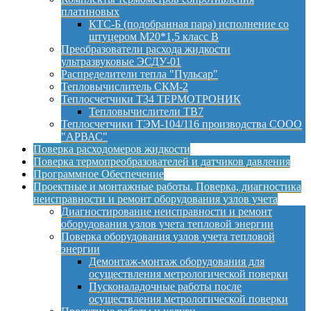
платиновых
КТС-Б (подобранная пара) исполнение со
штуцером М20*1,5 класс B
Преобразователи расхода жидкости
ультразвуковые ЭСДУ-01
Распределители тепла "Пульсар"
Тепловычислитель СКМ-2
Теплосчетчики Т34 ТЕРМОТРОНИК
Тепловычислители ТВ7
Теплосчетчики ТЭМ-104/116 производства СООО
"АРВАС"
Поверка расходомеров жидкости
Поверка термопреобразователей и датчиков давления
Программное Обеспечение
Проектные и монтажные работы. Поверка, диагностика
неисправности и ремонт оборудования узлов учета
Диагностирование неисправности и ремонт
оборудования узлов учета тепловой энергии
Поверка оборудования узлов учета тепловой
энергии
Демонтаж-монтаж оборудования для
осуществления метрологической поверки
Пусконаладочные работы после
осуществления метрологической поверки