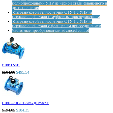
полнопроходными УПР из черной стали фланцевого и
др. исполнения
Ультразвуковой теплосчетчик СТУ-1 с УПР из
нержавеющей стали и муфтовым присоединением
Ультразвуковой теплосчетчик СТУ-1 с УПР из
нержавеющей стали с фланцевым присоединением
Частотные преобразователи advanced control
СТВК 1 5015
$
504.00
$
495.54
СТВХ — 50 «СТРИМ» ДГ класс С
$
194.05
$
184.35