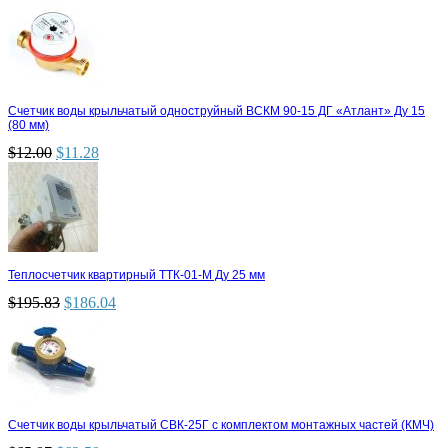
Счетчик воды крыльчатый одноструйный ВСКМ 90-15 ДГ «Атлант» Ду 15
(80 мм)
$
12.00
$
11.28
Теплосчетчик квартирный ТТК-01-М Ду 25 мм
$
195.83
$
186.04
Счетчик воды крыльчатый СВК-25Г с комплектом монтажных частей (КМЧ)