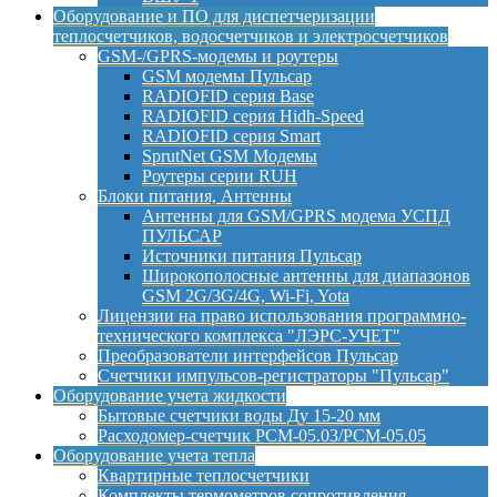
Оборудование и ПО для диспетчеризации
теплосчетчиков, водосчетчиков и электросчетчиков
GSM-/GPRS-модемы и роутеры
GSM модемы Пульсар
RADIOFID серия Base
RADIOFID серия Hidh-Speed
RADIOFID серия Smart
SprutNet GSM Модемы
Роутеры серии RUH
Блоки питания, Антенны
Антенны для GSM/GPRS модема УСПД
ПУЛЬСАР
Источники питания Пульсар
Широкополосные антенны для диапазонов
GSM 2G/3G/4G, Wi-Fi, Yota
Лицензии на право использования программно-
технического комплекса "ЛЭРС-УЧЕТ"
Преобразователи интерфейсов Пульсар
Счетчики импульсов-регистраторы "Пульсар"
Оборудование учета жидкости
Бытовые счетчики воды Ду 15-20 мм
Расходомер-счетчик РСМ-05.03/РСМ-05.05
Оборудование учета тепла
Квартирные теплосчетчики
Комплекты термометров сопротивления