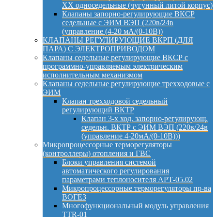
ХХ односедельные (чугунный литой корпус)
Клапаны запорно-регулирующие ВКСР
седельные с ЭИМ ВЭП (220в/24в
(управление (4-20 мА/(0-10В))
КЛАПАНЫ РЕГУЛИРУЮЩИЕ ВКРП (ДЛЯ
ПАРА) С ЭЛЕКТРОПРИВОДОМ
Клапаны седельные регулирующие ВКСР с
программно-управляемым электрическим
исполнительным механизмом
Клапаны седельные регулирующие трехходовые с
ЭИМ
Клапан трехходовой седельный
регулирующий ВКТР
Клапан 3-х ход. запорно-регулирующ.
седельн. ВКТР с ЭИМ ВЭП (220в/24в
(управление 4-20мА/(0-10В)))
Микропроцессорные терморегуляторы
(контроллеры) отопления и ГВС
Блоки управления системой
автоматического регулирования
параметрами теплоносителя АРТ-05.02
Микропроцессорные терморегуляторы пр-ва
ВОГЕЗ
Многофункциональный модуль управления
TTR-01