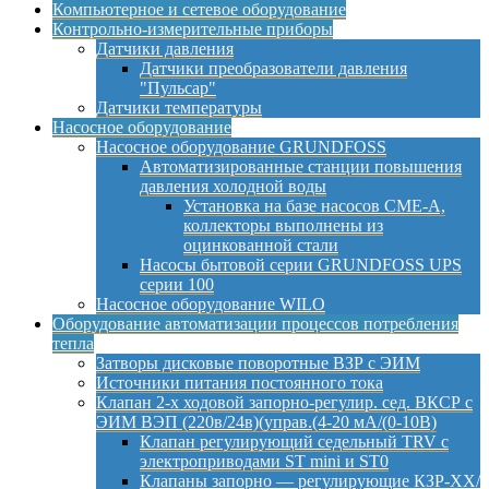
Компьютерное и сетевое оборудование
Контрольно-измерительные приборы
Датчики давления
Датчики преобразователи давления
"Пульсар"
Датчики температуры
Насосное оборудование
Насосное оборудование GRUNDFOSS
Автоматизированные станции повышения
давления холодной воды
Установка на базе насосов CME-A,
коллекторы выполнены из
оцинкованной стали
Насосы бытовой серии GRUNDFOSS UPS
серии 100
Насосное оборудование WILO
Оборудование автоматизации процессов потребления
тепла
Затворы дисковые поворотные ВЗР с ЭИМ
Источники питания постоянного тока
Клапан 2-х ходовой запорно-регулир. сед. ВКСР с
ЭИМ ВЭП (220в/24в)(управ.(4-20 мА/(0-10В)
Клапан регулирующий седельный TRV с
электроприводами ST mini и ST0
Клапаны запорно — регулирующие КЗР-ХХ/