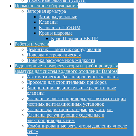
Проектные работы и услуги
Промышленное оборудование
Запорная арматура
Затворы дисковые
Клапаны
Клапаны с ПУЭИМ
Краны шаровые
Кран Шаровой ВКШР
Работы и услуги
Демонтаж — монтаж оборудования
Поверка метрологическая
Поверка расходомеров жидкости
Радиаторные терморегуляторы и трубопроводная
арматура для систем водяного отопления Danfoss
Автоматические балансировочные клапаны
Дроссели для отопительных приборов
Запорно-присоединительные радиаторные
клапаны
Клапаны и электроприводы для автоматизации
местных вентиляционных установок
Клапаны радиаторных терморегуляторов
Клапаны регулирующие седельные и
электроприводы к ним
Комбинированные регуляторы давления «после
себя»