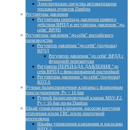
Электрические средства автоматизации
тепловых пунктов Danfoss
Регуляторы давления
Регуляторы перепада давления прямого
действия ВРПД и регуляторы давления "до-
себя" ВРДП
Регуляторы давления "до-себя" российского
производства
Регулятор давления "до-себя" (подпора)
ВРДД
Регулятор давления "до себя" ВРДД с
функцией перезапуска
Регулятор ПЕРЕПАДА ДАВЛЕНИЯ "до
себя ВРПД с фиксированной настройкой
Регуляторы давления "до-себя" (подпора)
RDT-S
Ручные балансировочные клапаны с фланцевым
присоединением, Py = 16 бар
Ручной балансировочный клапан MSV-F2,
Py = 16 бар пр-ва Danfoss
Шкаф управления клапаном, насосом контуров
отопления и/или ГВС и/или приточной
вентиляции
Шкафы управления клапанами и насосами
ВШУ-1