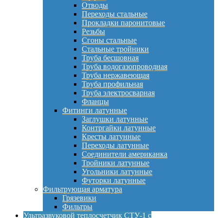
Отводы
Переходы стальные
Прокладки паронитовые
Резьбы
Сгоны стальные
Стальные тройники
Труба бесшовная
Труба водогазопроводная
Труба нержавеющая
Труба профильная
Труба электросварная
Фланцы
Фитинги латунные
Заглушки латунные
Контргайки латунные
Кресты латунные
Переходы латунные
Соединители американка
Тройники латунные
Угольники латунные
Футорки латунные
Фильтрующая арматура
Грязевики
Фильтры
Ультразвуковой теплосчетчик СТУ-1 с