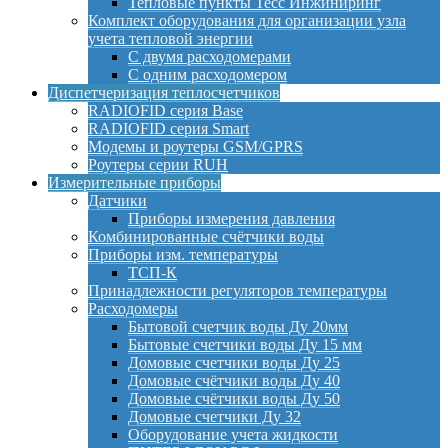
Тепловые пункты Тесс Инжиниринг
Комплект оборудования для организации узла
учета тепловой энергии
С двумя расходомерами
С одним расходомером
Диспетчеризация теплосчетчиков
RADIOFID серия Base
RADIOFID серия Smart
Модемы и роутеры GSM/GPRS
Роутеры серии RUH
Измерительные приборы
Датчики
Приборы измерения давления
Комбинированные счётчики воды
Приборы изм. температуры
ТСП-К
Принадлежности регуляторов температуры
Расходомеры
Бытовой счетчик воды Ду 20мм
Бытовые счетчики воды Ду 15 мм
Домовые счетчики воды Ду 25
Домовые счётчики воды Ду 40
Домовые счётчики воды Ду 50
Домовые счетчики Ду 32
Оборудование учета жидкости