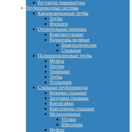
Регулятор температуры
Трубопроводные системы
Канализационные трубы
Трубы
Фитинги
Отопительные приборы
Комплектующие
Радиаторы водяные
Биметаллические
Стальные
Полипропиленовые трубы
Муфты
Прочее
Тройники
Трубы
Угольники
Стальные трубопроводы
Бочонки стальные
Заглушки стальные
Контргайки
Крестовины стальные
Металлопрокат
Уголки
Швеллеры
Муфты