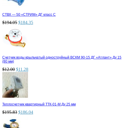
СТВХ — 50 «СТРИМ» ДГ класс С
$
194.05
$
184.35
Счетчик воды крыльчатый одноструйный ВСКМ 90-15 ДГ «Атлант» Ду 15
(80 мм)
$
12.00
$
11.28
Теплосчетчик квартирный ТТК-01-М Ду 25 мм
$
195.83
$
186.04