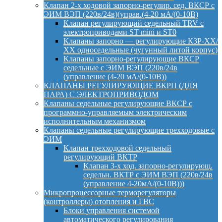
Клапан 2-х ходовой запорно-регулир. сед. ВКСР с
ЭИМ ВЭП (220в/24в)(управ.(4-20 мА/(0-10В)
Клапан регулирующий седельный TRV с
электроприводами ST mini и ST0
Клапаны запорно — регулирующие КЗР-ХХ/
ХХ односедельные (чугунный литой корпус)
Клапаны запорно-регулирующие ВКСР
седельные с ЭИМ ВЭП (220в/24в
(управление (4-20 мА/(0-10В))
КЛАПАНЫ РЕГУЛИРУЮЩИЕ ВКРП (ДЛЯ
ПАРА) С ЭЛЕКТРОПРИВОДОМ
Клапаны седельные регулирующие ВКСР с
программно-управляемым электрическим
исполнительным механизмом
Клапаны седельные регулирующие трехходовые с
ЭИМ
Клапан трехходовой седельный
регулирующий ВКТР
Клапан 3-х ход. запорно-регулирующ.
седельн. ВКТР с ЭИМ ВЭП (220в/24в
(управление 4-20мА/(0-10В)))
Микропроцессорные терморегуляторы
(контроллеры) отопления и ГВС
Блоки управления системой
автоматического регулирования