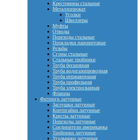
Крестовины стальные
Металлопрокат
Уголки
Швеллеры
Муфты
Отводы
Переходы стальные
Прокладки паронитовые
Резьбы
Сгоны стальные
Стальные тройники
Труба бесшовная
Труба водогазопроводная
Труба нержавеющая
Труба профильная
Труба электросварная
Фланцы
Фитинги латунные
Заглушки латунные
Контргайки латунные
Кресты латунные
Переходы латунные
Соединители американка
Тройники латунные
Угольники латунные