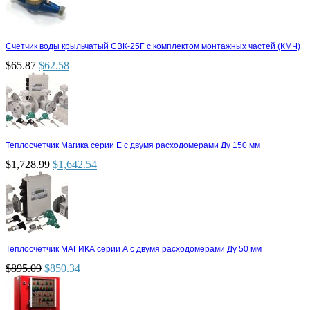
Счетчик воды крыльчатый СВК-25Г с комплектом монтажных частей (КМЧ)
$
65.87
$
62.58
Теплосчетчик Магика серии Е с двумя расходомерами Ду 150 мм
$
1,728.99
$
1,642.54
Теплосчетчик МАГИКА серии А с двумя расходомерами Ду 50 мм
$
895.09
$
850.34