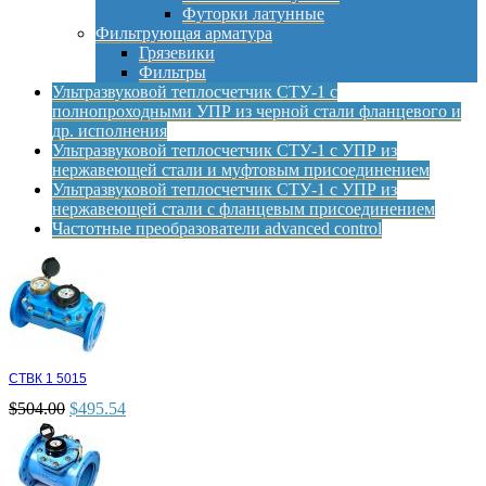
Футорки латунные
Фильтрующая арматура
Грязевики
Фильтры
Ультразвуковой теплосчетчик СТУ-1 с
полнопроходными УПР из черной стали фланцевого и
др. исполнения
Ультразвуковой теплосчетчик СТУ-1 с УПР из
нержавеющей стали и муфтовым присоединением
Ультразвуковой теплосчетчик СТУ-1 с УПР из
нержавеющей стали с фланцевым присоединением
Частотные преобразователи advanced control
СТВК 1 5015
$
504.00
$
495.54