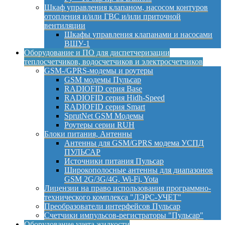
Шкаф управления клапаном, насосом контуров
отопления и/или ГВС и/или приточной
вентиляции
Шкафы управления клапанами и насосами
ВШУ-1
Оборудование и ПО для диспетчеризации
теплосчетчиков, водосчетчиков и электросчетчиков
GSM-/GPRS-модемы и роутеры
GSM модемы Пульсар
RADIOFID серия Base
RADIOFID серия Hidh-Speed
RADIOFID серия Smart
SprutNet GSM Модемы
Роутеры серии RUH
Блоки питания, Антенны
Антенны для GSM/GPRS модема УСПД
ПУЛЬСАР
Источники питания Пульсар
Широкополосные антенны для диапазонов
GSM 2G/3G/4G, Wi-Fi, Yota
Лицензии на право использования программно-
технического комплекса "ЛЭРС-УЧЕТ"
Преобразователи интерфейсов Пульсар
Счетчики импульсов-регистраторы "Пульсар"
Оборудование учета жидкости