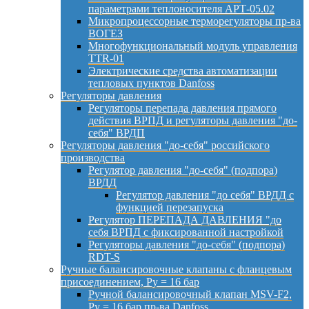
параметрами теплоносителя АРТ-05.02
Микропроцессорные терморегуляторы пр-ва
ВОГЕЗ
Многофункциональный модуль управления
TTR-01
Электрические средства автоматизации
тепловых пунктов Danfoss
Регуляторы давления
Регуляторы перепада давления прямого
действия ВРПД и регуляторы давления "до-
себя" ВРДП
Регуляторы давления "до-себя" российского
производства
Регулятор давления "до-себя" (подпора)
ВРДД
Регулятор давления "до себя" ВРДД с
функцией перезапуска
Регулятор ПЕРЕПАДА ДАВЛЕНИЯ "до
себя ВРПД с фиксированной настройкой
Регуляторы давления "до-себя" (подпора)
RDT-S
Ручные балансировочные клапаны с фланцевым
присоединением, Py = 16 бар
Ручной балансировочный клапан MSV-F2,
Py = 16 бар пр-ва Danfoss