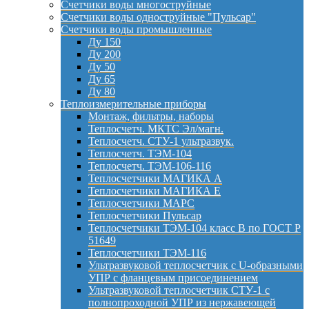
Счетчики воды многоструйные
Счетчики воды одноструйные "Пульсар"
Счетчики воды промышленные
Ду 150
Ду 200
Ду 50
Ду 65
Ду 80
Теплоизмерительные приборы
Монтаж, фильтры, наборы
Теплосчетч. МКТС Эл/магн.
Теплосчетч. СТУ-1 ультразвук.
Теплосчетч. ТЭМ-104
Теплосчетч. ТЭМ-106-116
Теплосчетчики МАГИКА А
Теплосчетчики МАГИКА Е
Теплосчетчики МАРС
Теплосчетчики Пульсар
Теплосчетчики ТЭМ-104 класс B по ГОСТ Р
51649
Теплосчетчики ТЭМ-116
Ультразвуковой теплосчетчик с U-образными
УПР с фланцевым присоединением
Ультразвуковой теплосчетчик СТУ-1 с
полнопроходной УПР из нержавеющей