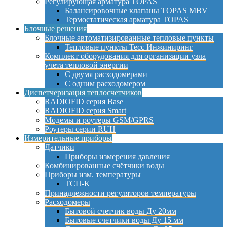
Регулирующая арматура TOPAS
Балансировочные клапаны TOPAS MBV
Термостатическая арматура TOPAS
Блочные решения
Блочные автоматизированные тепловые пункты
Тепловые пункты Тесс Инжиниринг
Комплект оборудования для организации узла
учета тепловой энергии
С двумя расходомерами
С одним расходомером
Диспетчеризация теплосчетчиков
RADIOFID серия Base
RADIOFID серия Smart
Модемы и роутеры GSM/GPRS
Роутеры серии RUH
Измерительные приборы
Датчики
Приборы измерения давления
Комбинированные счётчики воды
Приборы изм. температуры
ТСП-К
Принадлежности регуляторов температуры
Расходомеры
Бытовой счетчик воды Ду 20мм
Бытовые счетчики воды Ду 15 мм