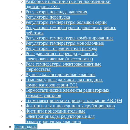
Разборные пластинчатые теплообменники
одноходовые XG
Регуляторы перепада давления
Регуляторы перепуска
Регуляторы температуры большой серии
Регуляторы температуры и давления прямого
действия
Регуляторы температуры комбинированные
Регуляторы температуры моноблочные
Регуляторы – ограничители расхода
Реле давления и перепада давлений,
электроконтактные (прессостаты)
Реле температуры электроконтактные
(термостаты)
Ручные балансировочные клапаны
Температурные датчики для погодных
компенсаторов серии ECL
Термостатические элементы радиаторных
терморегуляторов
Термоэлектрические приводы клапанов AB-QM
Фитинги для присоединения трубопроводов
Фитинги присоединительные
Электроприводы редукторные для
балансировочных клапанов
Распродажа