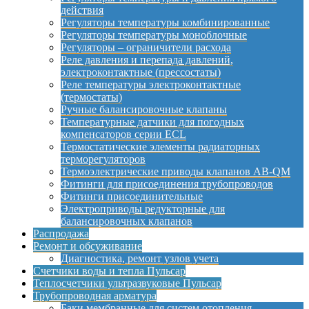
действия
Регуляторы температуры комбинированные
Регуляторы температуры моноблочные
Регуляторы – ограничители расхода
Реле давления и перепада давлений,
электроконтактные (прессостаты)
Реле температуры электроконтактные
(термостаты)
Ручные балансировочные клапаны
Температурные датчики для погодных
компенсаторов серии ECL
Термостатические элементы радиаторных
терморегуляторов
Термоэлектрические приводы клапанов AB-QM
Фитинги для присоединения трубопроводов
Фитинги присоединительные
Электроприводы редукторные для
балансировочных клапанов
Распродажа
Ремонт и обсуживание
Диагностика, ремонт узлов учета
Счетчики воды и тепла Пульсар
Теплосчетчики ультразвуковые Пульсар
Трубопроводная арматура
Баки мембранные для систем отопления