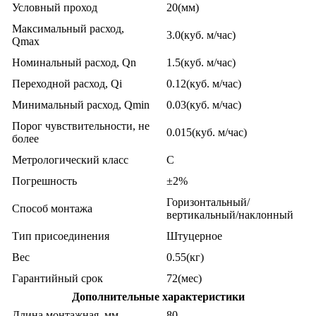
Условный проход
20(мм)
Максимальный расход,
3.0(куб. м/час)
Qmax
Номинальный расход, Qn
1.5(куб. м/час)
Переходной расход, Qi
0.12(куб. м/час)
Минимальный расход, Qmin
0.03(куб. м/час)
Порог чувствительности, не
0.015(куб. м/час)
более
Метрологический класс
С
Погрешность
±2%
Горизонтальный/
Способ монтажа
вертикальный/наклонный
Тип присоединения
Штуцерное
Вес
0.55(кг)
Гарантийный срок
72(мес)
Дополнительные характеристики
Длина монтажная, мм
80