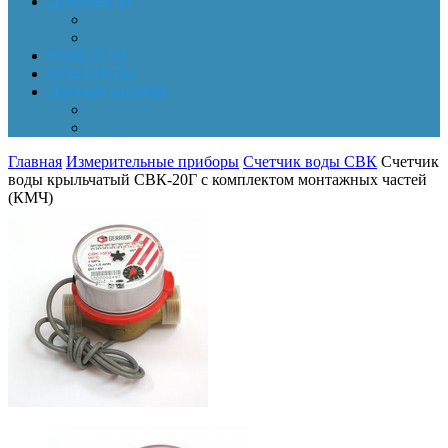
Документы
Online-оплата
Обработка персональных данных
НОВОСТИ
КОНТАКТЫ
Личный кабинет
Корзина
Заказы
Главная
Измерительные приборы
Счетчик воды СВК
Счетчик
воды крыльчатый СВК-20Г с комплектом монтажных частей
(КМЧ)