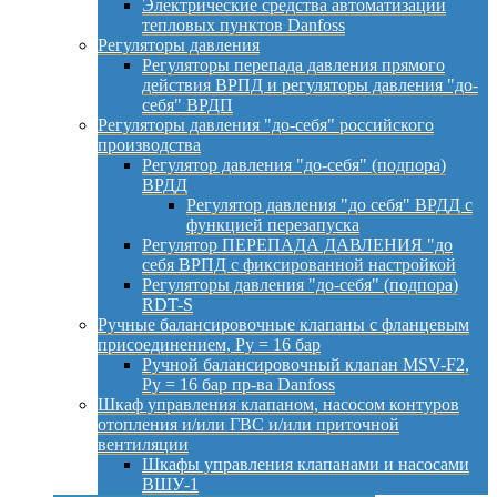
Электрические средства автоматизации
тепловых пунктов Danfoss
Регуляторы давления
Регуляторы перепада давления прямого
действия ВРПД и регуляторы давления "до-
себя" ВРДП
Регуляторы давления "до-себя" российского
производства
Регулятор давления "до-себя" (подпора)
ВРДД
Регулятор давления "до себя" ВРДД с
функцией перезапуска
Регулятор ПЕРЕПАДА ДАВЛЕНИЯ "до
себя ВРПД с фиксированной настройкой
Регуляторы давления "до-себя" (подпора)
RDT-S
Ручные балансировочные клапаны с фланцевым
присоединением, Py = 16 бар
Ручной балансировочный клапан MSV-F2,
Py = 16 бар пр-ва Danfoss
Шкаф управления клапаном, насосом контуров
отопления и/или ГВС и/или приточной
вентиляции
Шкафы управления клапанами и насосами
ВШУ-1