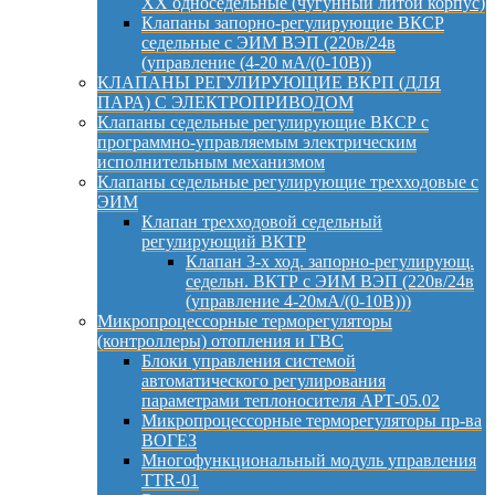
ХХ односедельные (чугунный литой корпус)
Клапаны запорно-регулирующие ВКСР
седельные с ЭИМ ВЭП (220в/24в
(управление (4-20 мА/(0-10В))
КЛАПАНЫ РЕГУЛИРУЮЩИЕ ВКРП (ДЛЯ
ПАРА) С ЭЛЕКТРОПРИВОДОМ
Клапаны седельные регулирующие ВКСР с
программно-управляемым электрическим
исполнительным механизмом
Клапаны седельные регулирующие трехходовые с
ЭИМ
Клапан трехходовой седельный
регулирующий ВКТР
Клапан 3-х ход. запорно-регулирующ.
седельн. ВКТР с ЭИМ ВЭП (220в/24в
(управление 4-20мА/(0-10В)))
Микропроцессорные терморегуляторы
(контроллеры) отопления и ГВС
Блоки управления системой
автоматического регулирования
параметрами теплоносителя АРТ-05.02
Микропроцессорные терморегуляторы пр-ва
ВОГЕЗ
Многофункциональный модуль управления
TTR-01