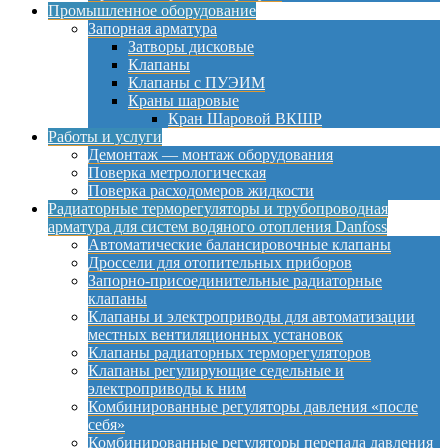
Промышленное оборудование
Запорная арматура
Затворы дисковые
Клапаны
Клапаны с ПУЭИМ
Краны шаровые
Кран Шаровой ВКШР
Работы и услуги
Демонтаж — монтаж оборудования
Поверка метрологическая
Поверка расходомеров жидкости
Радиаторные терморегуляторы и трубопроводная
арматура для систем водяного отопления Danfoss
Автоматические балансировочные клапаны
Дроссели для отопительных приборов
Запорно-присоединительные радиаторные
клапаны
Клапаны и электроприводы для автоматизации
местных вентиляционных установок
Клапаны радиаторных терморегуляторов
Клапаны регулирующие седельные и
электроприводы к ним
Комбинированные регуляторы давления «после
себя»
Комбинированные регуляторы перепада давления