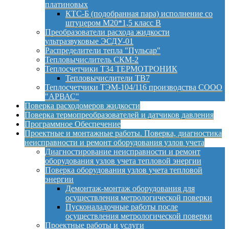
платиновых
КТС-Б (подобранная пара) исполнение со
штуцером М20*1,5 класс B
Преобразователи расхода жидкости
ультразвуковые ЭСДУ-01
Распределители тепла "Пульсар"
Тепловычислитель СКМ-2
Теплосчетчики Т34 ТЕРМОТРОНИК
Тепловычислители ТВ7
Теплосчетчики ТЭМ-104/116 производства СООО
"АРВАС"
Поверка расходомеров жидкости
Поверка термопреобразователей и датчиков давления
Программное Обеспечение
Проектные и монтажные работы. Поверка, диагностика
неисправности и ремонт оборудования узлов учета
Диагностирование неисправности и ремонт
оборудования узлов учета тепловой энергии
Поверка оборудования узлов учета тепловой
энергии
Демонтаж-монтаж оборудования для
осуществления метрологической поверки
Пусконаладочные работы после
осуществления метрологической поверки
Проектные работы и услуги