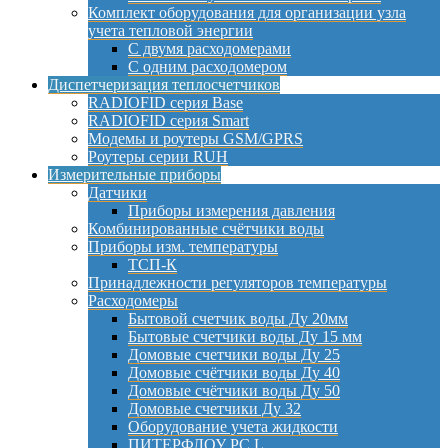
Комплект оборудования для организации узла
учета тепловой энергии
С двумя расходомерами
С одним расходомером
Диспетчеризация теплосчетчиков
RADIOFID серия Base
RADIOFID серия Smart
Модемы и роутеры GSM/GPRS
Роутеры серии RUH
Измерительные приборы
Датчики
Приборы измерения давления
Комбинированные счётчики воды
Приборы изм. температуры
ТСП-К
Принадлежности регуляторов температуры
Расходомеры
Бытовой счетчик воды Ду 20мм
Бытовые счетчики воды Ду 15 мм
Домовые счетчики воды Ду 25
Домовые счётчики воды Ду 40
Домовые счётчики воды Ду 50
Домовые счетчики Ду 32
Оборудование учета жидкости
ПИТЕРФЛОУ РС L