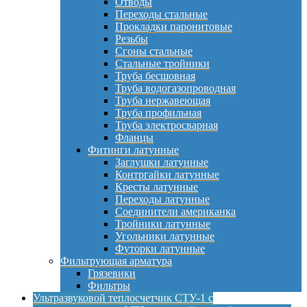
Отводы
Переходы стальные
Прокладки паронитовые
Резьбы
Сгоны стальные
Стальные тройники
Труба бесшовная
Труба водогазопроводная
Труба нержавеющая
Труба профильная
Труба электросварная
Фланцы
Фитинги латунные
Заглушки латунные
Контргайки латунные
Кресты латунные
Переходы латунные
Соединители американка
Тройники латунные
Угольники латунные
Футорки латунные
Фильтрующая арматура
Грязевики
Фильтры
Ультразвуковой теплосчетчик СТУ-1 с