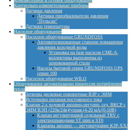
Компьютерное и сетевое оборудование
Контрольно-измерительные приборы
Датчики давления
Датчики преобразователи давления
"Пульсар"
Датчики температуры
Насосное оборудование
Насосное оборудование GRUNDFOSS
Автоматизированные станции повышения
давления холодной воды
Установка на базе насосов CME-A,
коллекторы выполнены из
оцинкованной стали
Насосы бытовой серии GRUNDFOSS UPS
серии 100
Насосное оборудование WILO
Оборудование автоматизации процессов потребления
тепла
Затворы дисковые поворотные ВЗР с ЭИМ
Источники питания постоянного тока
Клапан 2-х ходовой запорно-регулир. сед. ВКСР с
ЭИМ ВЭП (220в/24в)(управ.(4-20 мА/(0-10В)
Клапан регулирующий седельный TRV с
электроприводами ST mini и ST0
Клапаны запорно — регулирующие КЗР-ХХ/