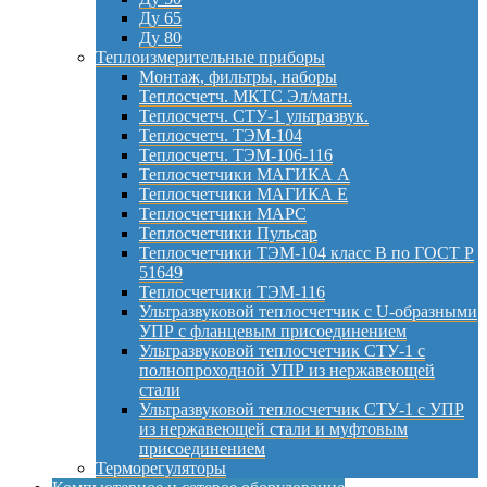
Ду 65
Ду 80
Теплоизмерительные приборы
Монтаж, фильтры, наборы
Теплосчетч. МКТС Эл/магн.
Теплосчетч. СТУ-1 ультразвук.
Теплосчетч. ТЭМ-104
Теплосчетч. ТЭМ-106-116
Теплосчетчики МАГИКА А
Теплосчетчики МАГИКА Е
Теплосчетчики МАРС
Теплосчетчики Пульсар
Теплосчетчики ТЭМ-104 класс B по ГОСТ Р
51649
Теплосчетчики ТЭМ-116
Ультразвуковой теплосчетчик с U-образными
УПР с фланцевым присоединением
Ультразвуковой теплосчетчик СТУ-1 с
полнопроходной УПР из нержавеющей
стали
Ультразвуковой теплосчетчик СТУ-1 с УПР
из нержавеющей стали и муфтовым
присоединением
Терморегуляторы