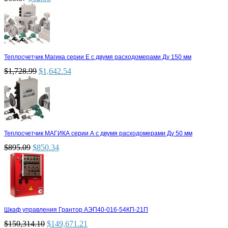
Теплосчетчик Магика серии Е с двумя расходомерами Ду 150 мм
$
1,728.99
$
1,642.54
Теплосчетчик МАГИКА серии А с двумя расходомерами Ду 50 мм
$
895.09
$
850.34
Шкаф управления Грантор АЭП40-016-54КП-21П
$
150,314.10
$
149,671.21