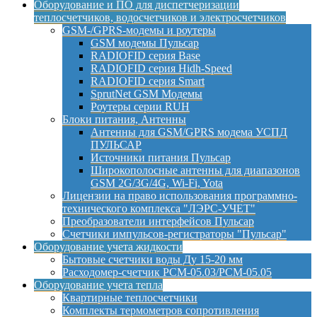
Оборудование и ПО для диспетчеризации
теплосчетчиков, водосчетчиков и электросчетчиков
GSM-/GPRS-модемы и роутеры
GSM модемы Пульсар
RADIOFID серия Base
RADIOFID серия Hidh-Speed
RADIOFID серия Smart
SprutNet GSM Модемы
Роутеры серии RUH
Блоки питания, Антенны
Антенны для GSM/GPRS модема УСПД
ПУЛЬСАР
Источники питания Пульсар
Широкополосные антенны для диапазонов
GSM 2G/3G/4G, Wi-Fi, Yota
Лицензии на право использования программно-
технического комплекса "ЛЭРС-УЧЕТ"
Преобразователи интерфейсов Пульсар
Счетчики импульсов-регистраторы "Пульсар"
Оборудование учета жидкости
Бытовые счетчики воды Ду 15-20 мм
Расходомер-счетчик РСМ-05.03/РСМ-05.05
Оборудование учета тепла
Квартирные теплосчетчики
Комплекты термометров сопротивления