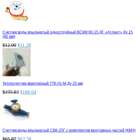
Счетчик воды крыльчатый одноструйный ВСКМ 90-15 ДГ «Атлант» Ду 15
(80 мм)
$
12.00
$
11.28
Теплосчетчик квартирный ТТК-01-М Ду 25 мм
$
195.83
$
186.04
Счетчик воды крыльчатый СВК-25Г с комплектом монтажных частей (КМЧ)
$
65.87
$
62.58