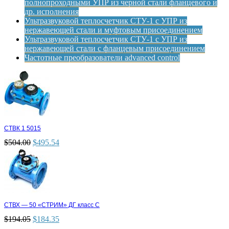
полнопроходными УПР из черной стали фланцевого и
др. исполнения
Ультразвуковой теплосчетчик СТУ-1 с УПР из
нержавеющей стали и муфтовым присоединением
Ультразвуковой теплосчетчик СТУ-1 с УПР из
нержавеющей стали с фланцевым присоединением
Частотные преобразователи advanced control
СТВК 1 5015
$
504.00
$
495.54
СТВХ — 50 «СТРИМ» ДГ класс С
$
194.05
$
184.35