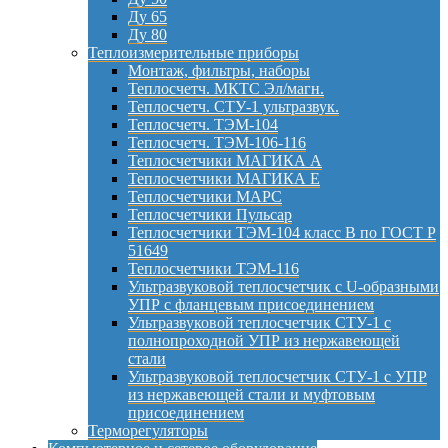
Ду 65
Ду 80
Теплоизмерительные приборы
Монтаж, фильтры, наборы
Теплосчетч. МКТС Эл/магн.
Теплосчетч. СТУ-1 ультразвук.
Теплосчетч. ТЭМ-104
Теплосчетч. ТЭМ-106-116
Теплосчетчики МАГИКА А
Теплосчетчики МАГИКА Е
Теплосчетчики МАРС
Теплосчетчики Пульсар
Теплосчетчики ТЭМ-104 класс B по ГОСТ Р
51649
Теплосчетчики ТЭМ-116
Ультразвуковой теплосчетчик с U-образными
УПР с фланцевым присоединением
Ультразвуковой теплосчетчик СТУ-1 с
полнопроходной УПР из нержавеющей
стали
Ультразвуковой теплосчетчик СТУ-1 с УПР
из нержавеющей стали и муфтовым
присоединением
Терморегуляторы