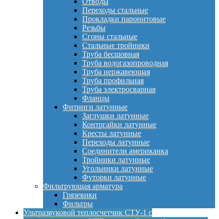
Отводы
Переходы стальные
Прокладки паронитовые
Резьбы
Сгоны стальные
Стальные тройники
Труба бесшовная
Труба водогазопроводная
Труба нержавеющая
Труба профильная
Труба электросварная
Фланцы
Фитинги латунные
Заглушки латунные
Контргайки латунные
Кресты латунные
Переходы латунные
Соединители американка
Тройники латунные
Угольники латунные
Футорки латунные
Фильтрующая арматура
Грязевики
Фильтры
Ультразвуковой теплосчетчик СТУ-1 с