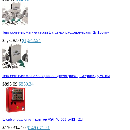
Теплосчетчик Магика серии Е с двумя расходомерами Ду 150 мм
$
1,728.99
$
1,642.54
Теплосчетчик МАГИКА серии А с двумя расходомерами Ду 50 мм
$
895.09
$
850.34
Шкаф управления Грантор АЭП40-016-54КП-21П
$
150,314.10
$
149,671.21