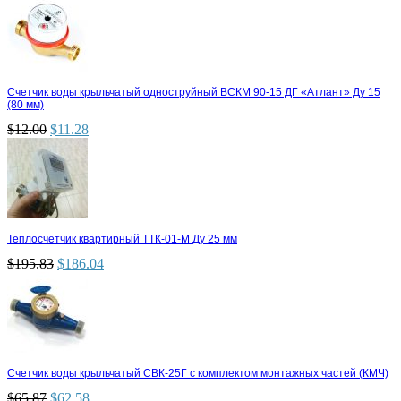
Счетчик воды крыльчатый одноструйный ВСКМ 90-15 ДГ «Атлант» Ду 15
(80 мм)
$
12.00
$
11.28
Теплосчетчик квартирный ТТК-01-М Ду 25 мм
$
195.83
$
186.04
Счетчик воды крыльчатый СВК-25Г с комплектом монтажных частей (КМЧ)
$
65.87
$
62.58