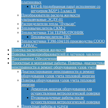
платиновых
КТС-Б (подобранная пара) исполнение со
штуцером М20*1,5 класс B
Преобразователи расхода жидкости
ультразвуковые ЭСДУ-01
Распределители тепла "Пульсар"
Тепловычислитель СКМ-2
Теплосчетчики Т34 ТЕРМОТРОНИК
Тепловычислители ТВ7
Теплосчетчики ТЭМ-104/116 производства СООО
"АРВАС"
Поверка расходомеров жидкости
Поверка термопреобразователей и датчиков давления
Программное Обеспечение
Проектные и монтажные работы. Поверка, диагностика
неисправности и ремонт оборудования узлов учета
Диагностирование неисправности и ремонт
оборудования узлов учета тепловой энергии
Поверка оборудования узлов учета тепловой
энергии
Демонтаж-монтаж оборудования для
осуществления метрологической поверки
Пусконаладочные работы после
осуществления метрологической поверки
Проектные работы и услуги