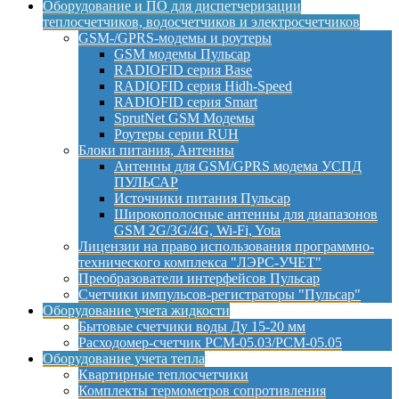
Оборудование и ПО для диспетчеризации
теплосчетчиков, водосчетчиков и электросчетчиков
GSM-/GPRS-модемы и роутеры
GSM модемы Пульсар
RADIOFID серия Base
RADIOFID серия Hidh-Speed
RADIOFID серия Smart
SprutNet GSM Модемы
Роутеры серии RUH
Блоки питания, Антенны
Антенны для GSM/GPRS модема УСПД
ПУЛЬСАР
Источники питания Пульсар
Широкополосные антенны для диапазонов
GSM 2G/3G/4G, Wi-Fi, Yota
Лицензии на право использования программно-
технического комплекса "ЛЭРС-УЧЕТ"
Преобразователи интерфейсов Пульсар
Счетчики импульсов-регистраторы "Пульсар"
Оборудование учета жидкости
Бытовые счетчики воды Ду 15-20 мм
Расходомер-счетчик РСМ-05.03/РСМ-05.05
Оборудование учета тепла
Квартирные теплосчетчики
Комплекты термометров сопротивления