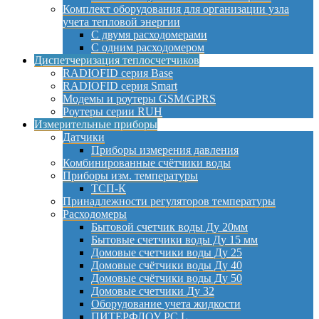
Комплект оборудования для организации узла
учета тепловой энергии
С двумя расходомерами
С одним расходомером
Диспетчеризация теплосчетчиков
RADIOFID серия Base
RADIOFID серия Smart
Модемы и роутеры GSM/GPRS
Роутеры серии RUH
Измерительные приборы
Датчики
Приборы измерения давления
Комбинированные счётчики воды
Приборы изм. температуры
ТСП-К
Принадлежности регуляторов температуры
Расходомеры
Бытовой счетчик воды Ду 20мм
Бытовые счетчики воды Ду 15 мм
Домовые счетчики воды Ду 25
Домовые счётчики воды Ду 40
Домовые счётчики воды Ду 50
Домовые счетчики Ду 32
Оборудование учета жидкости
ПИТЕРФЛОУ РС L