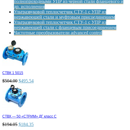
полнопроходными УПР из черной стали фланцевого и
др. исполнения
Ультразвуковой теплосчетчик СТУ-1 с УПР из
нержавеющей стали и муфтовым присоединением
Ультразвуковой теплосчетчик СТУ-1 с УПР из
нержавеющей стали с фланцевым присоединением
Частотные преобразователи advanced control
СТВК 1 5015
$
504.00
$
495.54
СТВХ — 50 «СТРИМ» ДГ класс С
$
194.05
$
184.35