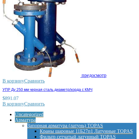
предосмотр
В корзину
Сравнить
УПР Ду 250 мм черная сталь диаметр/хорда с КМЧ
$
891.07
В корзину
Сравнить
Uncategorized
Арматура
Запорная арматура (латунь) TOPAS
Краны шаровые 11Б27п1 Латунные TOPAS
Фильтр сетчатый латунный TOPAS