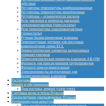
действия
Регуляторы температуры комбинированные
Регуляторы температуры моноблочные
Регуляторы – ограничители расхода
Реле давления и перепада давлений,
электроконтактные (прессостаты)
Реле температуры электроконтактные
(термостаты)
Ручные балансировочные клапаны
Температурные датчики для погодных
компенсаторов серии ECL
Термостатические элементы радиаторных
терморегуляторов
Термоэлектрические приводы клапанов AB-QM
Фитинги для присоединения трубопроводов
Фитинги присоединительные
Электроприводы редукторные для
балансировочных клапанов
Распродажа
Ремонт и обсуживание
Диагностика, ремонт узлов учета
Счетчики воды и тепла Пульсар
Теплосчетчики ультразвуковые Пульсар
Трубопроводная арматура
Баки мембранные для систем отопления