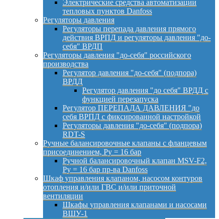
Электрические средства автоматизации
тепловых пунктов Danfoss
Регуляторы давления
Регуляторы перепада давления прямого
действия ВРПД и регуляторы давления "до-
себя" ВРДП
Регуляторы давления "до-себя" российского
производства
Регулятор давления "до-себя" (подпора)
ВРДД
Регулятор давления "до себя" ВРДД с
функцией перезапуска
Регулятор ПЕРЕПАДА ДАВЛЕНИЯ "до
себя ВРПД с фиксированной настройкой
Регуляторы давления "до-себя" (подпора)
RDT-S
Ручные балансировочные клапаны с фланцевым
присоединением, Py = 16 бар
Ручной балансировочный клапан MSV-F2,
Py = 16 бар пр-ва Danfoss
Шкаф управления клапаном, насосом контуров
отопления и/или ГВС и/или приточной
вентиляции
Шкафы управления клапанами и насосами
ВШУ-1