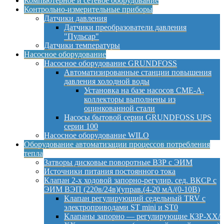
Компьютерное и сетевое оборудование
Контрольно-измерительные приборы
Датчики давления
Датчики преобразователи давления
"Пульсар"
Датчики температуры
Насосное оборудование
Насосное оборудование GRUNDFOSS
Автоматизированные станции повышения
давления холодной воды
Установка на базе насосов CME-A,
коллекторы выполнены из
оцинкованной стали
Насосы бытовой серии GRUNDFOSS UPS
серии 100
Насосное оборудование WILO
Оборудование автоматизации процессов потребления
тепла
Затворы дисковые поворотные ВЗР с ЭИМ
Источники питания постоянного тока
Клапан 2-х ходовой запорно-регулир. сед. ВКСР с
ЭИМ ВЭП (220в/24в)(управ.(4-20 мА/(0-10В)
Клапан регулирующий седельный TRV с
электроприводами ST mini и ST0
Клапаны запорно — регулирующие КЗР-ХХ/