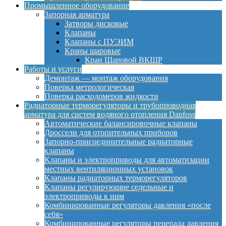
Промышленное оборудование
Запорная арматура
Затворы дисковые
Клапаны
Клапаны с ПУЭИМ
Краны шаровые
Кран Шаровой ВКШР
Работы и услуги
Демонтаж — монтаж оборудования
Поверка метрологическая
Поверка расходомеров жидкости
Радиаторные терморегуляторы и трубопроводная
арматура для систем водяного отопления Danfoss
Автоматические балансировочные клапаны
Дроссели для отопительных приборов
Запорно-присоединительные радиаторные
клапаны
Клапаны и электроприводы для автоматизации
местных вентиляционных установок
Клапаны радиаторных терморегуляторов
Клапаны регулирующие седельные и
электроприводы к ним
Комбинированные регуляторы давления «после
себя»
Комбинированные регуляторы перепада давления