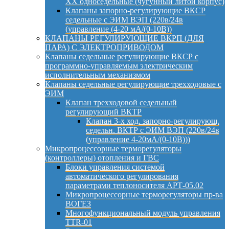
ХХ односедельные (чугунный литой корпус)
Клапаны запорно-регулирующие ВКСР
седельные с ЭИМ ВЭП (220в/24в
(управление (4-20 мА/(0-10В))
КЛАПАНЫ РЕГУЛИРУЮЩИЕ ВКРП (ДЛЯ
ПАРА) С ЭЛЕКТРОПРИВОДОМ
Клапаны седельные регулирующие ВКСР с
программно-управляемым электрическим
исполнительным механизмом
Клапаны седельные регулирующие трехходовые с
ЭИМ
Клапан трехходовой седельный
регулирующий ВКТР
Клапан 3-х ход. запорно-регулирующ.
седельн. ВКТР с ЭИМ ВЭП (220в/24в
(управление 4-20мА/(0-10В)))
Микропроцессорные терморегуляторы
(контроллеры) отопления и ГВС
Блоки управления системой
автоматического регулирования
параметрами теплоносителя АРТ-05.02
Микропроцессорные терморегуляторы пр-ва
ВОГЕЗ
Многофункциональный модуль управления
TTR-01