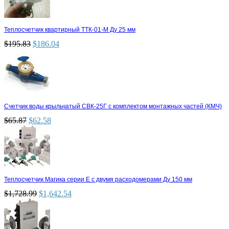
Теплосчетчик квартирный ТТК-01-М Ду 25 мм
$
195.83
$
186.04
Счетчик воды крыльчатый СВК-25Г с комплектом монтажных частей (КМЧ)
$
65.87
$
62.58
Теплосчетчик Магика серии Е с двумя расходомерами Ду 150 мм
$
1,728.99
$
1,642.54