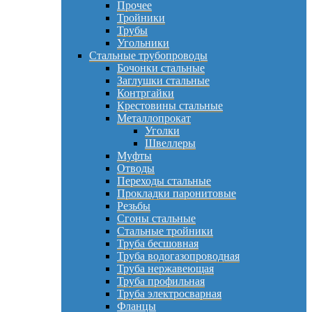
Прочее
Тройники
Трубы
Угольники
Стальные трубопроводы
Бочонки стальные
Заглушки стальные
Контргайки
Крестовины стальные
Металлопрокат
Уголки
Швеллеры
Муфты
Отводы
Переходы стальные
Прокладки паронитовые
Резьбы
Сгоны стальные
Стальные тройники
Труба бесшовная
Труба водогазопроводная
Труба нержавеющая
Труба профильная
Труба электросварная
Фланцы