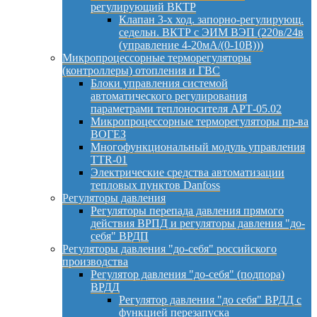
регулирующий ВКТР
Клапан 3-х ход. запорно-регулирующ.
седельн. ВКТР с ЭИМ ВЭП (220в/24в
(управление 4-20мА/(0-10В)))
Микропроцессорные терморегуляторы
(контроллеры) отопления и ГВС
Блоки управления системой
автоматического регулирования
параметрами теплоносителя АРТ-05.02
Микропроцессорные терморегуляторы пр-ва
ВОГЕЗ
Многофункциональный модуль управления
TTR-01
Электрические средства автоматизации
тепловых пунктов Danfoss
Регуляторы давления
Регуляторы перепада давления прямого
действия ВРПД и регуляторы давления "до-
себя" ВРДП
Регуляторы давления "до-себя" российского
производства
Регулятор давления "до-себя" (подпора)
ВРДД
Регулятор давления "до себя" ВРДД с
функцией перезапуска