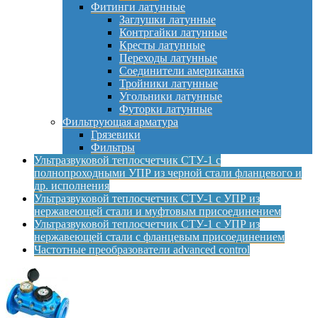
Фитинги латунные
Заглушки латунные
Контргайки латунные
Кресты латунные
Переходы латунные
Соединители американка
Тройники латунные
Угольники латунные
Футорки латунные
Фильтрующая арматура
Грязевики
Фильтры
Ультразвуковой теплосчетчик СТУ-1 с
полнопроходными УПР из черной стали фланцевого и
др. исполнения
Ультразвуковой теплосчетчик СТУ-1 с УПР из
нержавеющей стали и муфтовым присоединением
Ультразвуковой теплосчетчик СТУ-1 с УПР из
нержавеющей стали с фланцевым присоединением
Частотные преобразователи advanced control