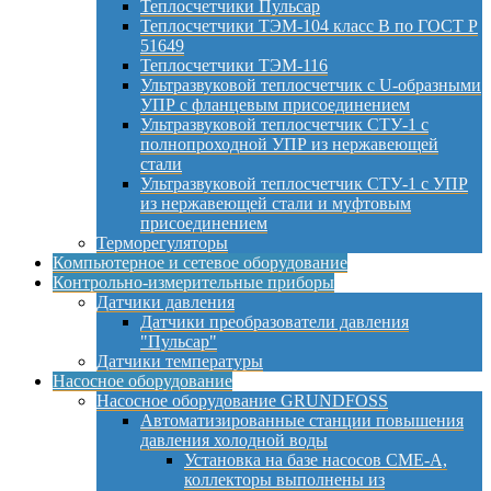
Теплосчетчики Пульсар
Теплосчетчики ТЭМ-104 класс B по ГОСТ Р
51649
Теплосчетчики ТЭМ-116
Ультразвуковой теплосчетчик с U-образными
УПР с фланцевым присоединением
Ультразвуковой теплосчетчик СТУ-1 с
полнопроходной УПР из нержавеющей
стали
Ультразвуковой теплосчетчик СТУ-1 с УПР
из нержавеющей стали и муфтовым
присоединением
Терморегуляторы
Компьютерное и сетевое оборудование
Контрольно-измерительные приборы
Датчики давления
Датчики преобразователи давления
"Пульсар"
Датчики температуры
Насосное оборудование
Насосное оборудование GRUNDFOSS
Автоматизированные станции повышения
давления холодной воды
Установка на базе насосов CME-A,
коллекторы выполнены из