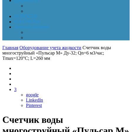
Документы
Online-оплата
Обработка персональных данных
НОВОСТИ
КОНТАКТЫ
Личный кабинет
Корзина
Заказы
Главная
Оборудование учета жидкости
Счетчик воды
многоструйный «Пульсар М» Ду-32; Qn=6 м3/час;
Тmax=120°С; L=260 мм
3
google
LinkedIn
Pinterest
Счетчик воды
многоструйный «Пульсар М»