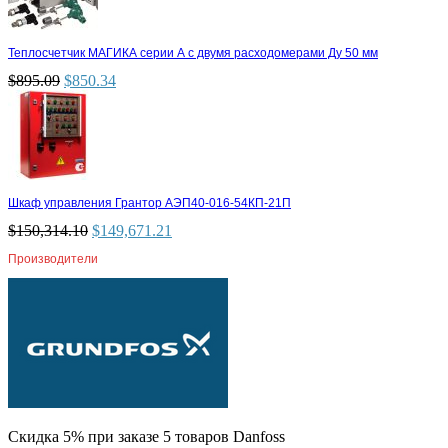
Теплосчетчик МАГИКА серии А с двумя расходомерами Ду 50 мм
$
895.09
$
850.34
Шкаф управления Грантор АЭП40-016-54КП-21П
$
150,314.10
$
149,671.21
Производители
Скидка 5% при заказе 5 товаров Danfoss