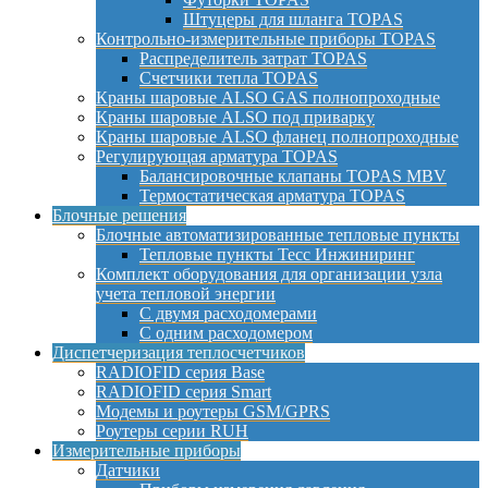
Штуцеры для шланга TOPAS
Контрольно-измерительные приборы TOPAS
Распределитель затрат TOPAS
Счетчики тепла TOPAS
Краны шаровые ALSO GAS полнопроходные
Краны шаровые ALSO под приварку
Краны шаровые ALSO фланец полнопроходные
Регулирующая арматура TOPAS
Балансировочные клапаны TOPAS MBV
Термостатическая арматура TOPAS
Блочные решения
Блочные автоматизированные тепловые пункты
Тепловые пункты Тесс Инжиниринг
Комплект оборудования для организации узла
учета тепловой энергии
С двумя расходомерами
С одним расходомером
Диспетчеризация теплосчетчиков
RADIOFID серия Base
RADIOFID серия Smart
Модемы и роутеры GSM/GPRS
Роутеры серии RUH
Измерительные приборы
Датчики