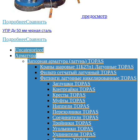
предосмотр
Подробнее
Сравнить
УПР Ду 50 мм черная сталь
Подробнее
Сравнить
Uncategorized
Арматура
Запорная арматура (латунь) TOPAS
Краны шаровые 11Б27п1 Латунные TOPAS
Фильтр сетчатый латунный TOPAS
Фитинги латунные никелированные TOPAS
Заглушки TOPAS
Контргайки TOPAS
Кресты TOPAS
Муфты TOPAS
Ниппели TOPAS
Переходники TOPAS
Соединители TOPAS
Тройники TOPAS
Угольники TOPAS
Удлинители TOPAS
Футорки TOPAS