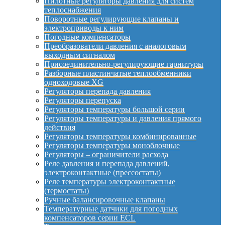
Пилотные регуляторы давления для систем
теплоснабжения
Поворотные регулирующие клапаны и
электроприводы к ним
Погодные компенсаторы
Преобразователи давления с аналоговым
выходным сигналом
Присоединительно-регулирующие гарнитуры
Разборные пластинчатые теплообменники
одноходовые XG
Регуляторы перепада давления
Регуляторы перепуска
Регуляторы температуры большой серии
Регуляторы температуры и давления прямого
действия
Регуляторы температуры комбинированные
Регуляторы температуры моноблочные
Регуляторы – ограничители расхода
Реле давления и перепада давлений,
электроконтактные (прессостаты)
Реле температуры электроконтактные
(термостаты)
Ручные балансировочные клапаны
Температурные датчики для погодных
компенсаторов серии ECL