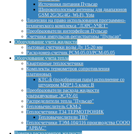
Источники питания Пульсар
Широкополосные антенны для диапазонов
GSM 2G/3G/4G, Wi-Fi, Yota
Лицензии на право использования программно-
технического комплекса "ЛЭРС-УЧЕТ"
Преобразователи интерфейсов Пульсар
Счетчики импульсов-регистраторы "Пульсар"
Оборудование учета жидкости
Бытовые счетчики воды Ду 15-20 мм
Расходомер-счетчик РСМ-05.03/РСМ-05.05
Оборудование учета тепла
Квартирные теплосчетчики
Комплекты термометров сопротивления
платиновых
КТС-Б (подобранная пара) исполнение со
штуцером М20*1,5 класс B
Преобразователи расхода жидкости
ультразвуковые ЭСДУ-01
Распределители тепла "Пульсар"
Тепловычислитель СКМ-2
Теплосчетчики Т34 ТЕРМОТРОНИК
Тепловычислители ТВ7
Теплосчетчики ТЭМ-104/116 производства СООО
"АРВАС"
Поверка расходомеров жидкости