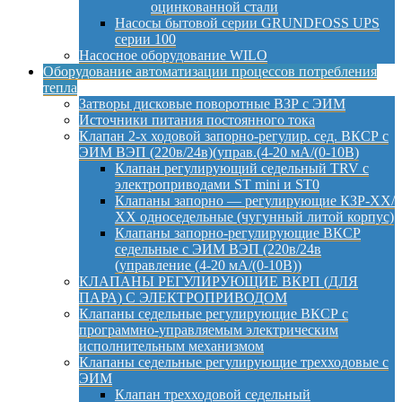
оцинкованной стали
Насосы бытовой серии GRUNDFOSS UPS
серии 100
Насосное оборудование WILO
Оборудование автоматизации процессов потребления
тепла
Затворы дисковые поворотные ВЗР с ЭИМ
Источники питания постоянного тока
Клапан 2-х ходовой запорно-регулир. сед. ВКСР с
ЭИМ ВЭП (220в/24в)(управ.(4-20 мА/(0-10В)
Клапан регулирующий седельный TRV с
электроприводами ST mini и ST0
Клапаны запорно — регулирующие КЗР-ХХ/
ХХ односедельные (чугунный литой корпус)
Клапаны запорно-регулирующие ВКСР
седельные с ЭИМ ВЭП (220в/24в
(управление (4-20 мА/(0-10В))
КЛАПАНЫ РЕГУЛИРУЮЩИЕ ВКРП (ДЛЯ
ПАРА) С ЭЛЕКТРОПРИВОДОМ
Клапаны седельные регулирующие ВКСР с
программно-управляемым электрическим
исполнительным механизмом
Клапаны седельные регулирующие трехходовые с
ЭИМ
Клапан трехходовой седельный