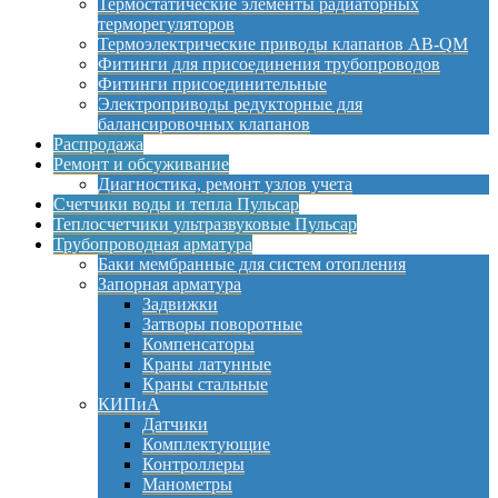
Термостатические элементы радиаторных
терморегуляторов
Термоэлектрические приводы клапанов AB-QM
Фитинги для присоединения трубопроводов
Фитинги присоединительные
Электроприводы редукторные для
балансировочных клапанов
Распродажа
Ремонт и обсуживание
Диагностика, ремонт узлов учета
Счетчики воды и тепла Пульсар
Теплосчетчики ультразвуковые Пульсар
Трубопроводная арматура
Баки мембранные для систем отопления
Запорная арматура
Задвижки
Затворы поворотные
Компенсаторы
Краны латунные
Краны стальные
КИПиА
Датчики
Комплектующие
Контроллеры
Манометры