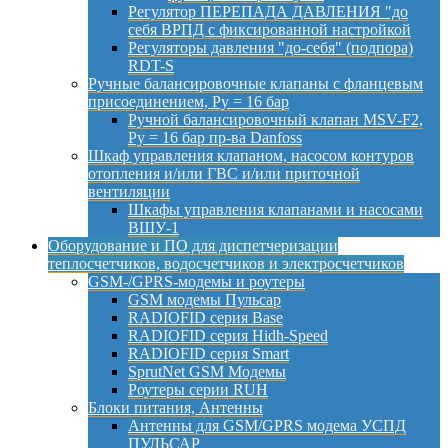
Регулятор ПЕРЕПАДА ДАВЛЕНИЯ "до
себя ВРПД с фиксированной настройкой
Регуляторы давления "до-себя" (подпора)
RDT-S
Ручные балансировочные клапаны с фланцевым
присоединением, Py = 16 бар
Ручной балансировочный клапан MSV-F2,
Py = 16 бар пр-ва Danfoss
Шкаф управления клапаном, насосом контуров
отопления и/или ГВС и/или приточной
вентиляции
Шкафы управления клапанами и насосами
ВШУ-1
Оборудование и ПО для диспетчеризации
теплосчетчиков, водосчетчиков и электросчетчиков
GSM-/GPRS-модемы и роутеры
GSM модемы Пульсар
RADIOFID серия Base
RADIOFID серия Hidh-Speed
RADIOFID серия Smart
SprutNet GSM Модемы
Роутеры серии RUH
Блоки питания, Антенны
Антенны для GSM/GPRS модема УСПД
ПУЛЬСАР