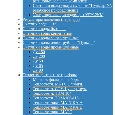
резиновые кольца в комплекте
Счетчики воды ультразвуковые "Пульсар-У";
резьбовое присоединение
Ультразвуковые расходомеры УРЖ-2КМ
Регуляторы давления (перепада)
Счетчик воды СВК
Счетчики воды бытовые
Счетчики воды крыльчатые
Счетчики воды многоструйные
Счетчики воды одноструйные "Пульсар"
Счетчики воды промышленные
Ду 150
Ду 200
Ду 50
Ду 65
Ду 80
Теплоизмерительные приборы
Монтаж, фильтры, наборы
Теплосчетч. МКТС Эл/магн.
Теплосчетч. СТУ-1 ультразвук.
Теплосчетч. ТЭМ-104
Теплосчетч. ТЭМ-106-116
Теплосчетчики МАГИКА А
Теплосчетчики МАГИКА Е
Теплосчетчики МАРС