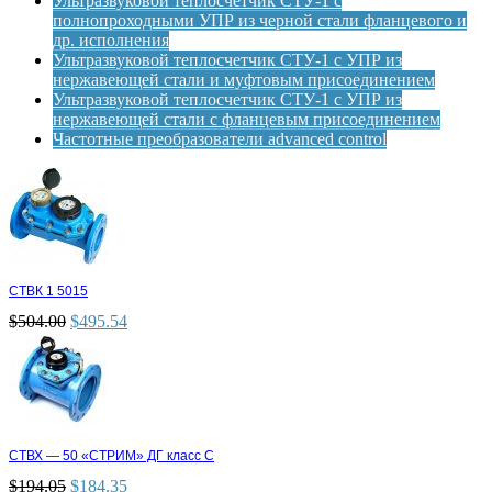
Ультразвуковой теплосчетчик СТУ-1 с
полнопроходными УПР из черной стали фланцевого и
др. исполнения
Ультразвуковой теплосчетчик СТУ-1 с УПР из
нержавеющей стали и муфтовым присоединением
Ультразвуковой теплосчетчик СТУ-1 с УПР из
нержавеющей стали с фланцевым присоединением
Частотные преобразователи advanced control
СТВК 1 5015
$
504.00
$
495.54
СТВХ — 50 «СТРИМ» ДГ класс С
$
194.05
$
184.35