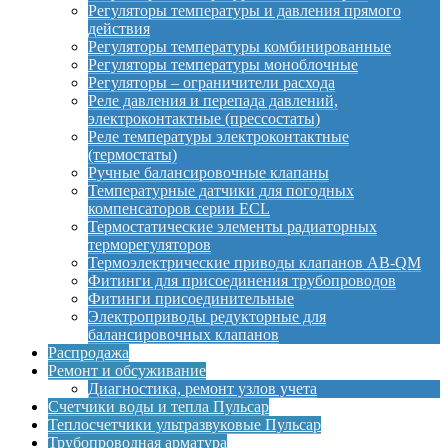
Регуляторы температуры и давления прямого
действия
Регуляторы температуры комбинированные
Регуляторы температуры моноблочные
Регуляторы – ограничители расхода
Реле давления и перепада давлений,
электроконтактные (прессостаты)
Реле температуры электроконтактные
(термостаты)
Ручные балансировочные клапаны
Температурные датчики для погодных
компенсаторов серии ECL
Термостатические элементы радиаторных
терморегуляторов
Термоэлектрические приводы клапанов AB-QM
Фитинги для присоединения трубопроводов
Фитинги присоединительные
Электроприводы редукторные для
балансировочных клапанов
Распродажа
Ремонт и обсуживание
Диагностика, ремонт узлов учета
Счетчики воды и тепла Пульсар
Теплосчетчики ультразвуковые Пульсар
Трубопроводная арматура