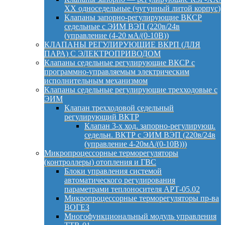
ХХ односедельные (чугунный литой корпус)
Клапаны запорно-регулирующие ВКСР
седельные с ЭИМ ВЭП (220в/24в
(управление (4-20 мА/(0-10В))
КЛАПАНЫ РЕГУЛИРУЮЩИЕ ВКРП (ДЛЯ
ПАРА) С ЭЛЕКТРОПРИВОДОМ
Клапаны седельные регулирующие ВКСР с
программно-управляемым электрическим
исполнительным механизмом
Клапаны седельные регулирующие трехходовые с
ЭИМ
Клапан трехходовой седельный
регулирующий ВКТР
Клапан 3-х ход. запорно-регулирующ.
седельн. ВКТР с ЭИМ ВЭП (220в/24в
(управление 4-20мА/(0-10В)))
Микропроцессорные терморегуляторы
(контроллеры) отопления и ГВС
Блоки управления системой
автоматического регулирования
параметрами теплоносителя АРТ-05.02
Микропроцессорные терморегуляторы пр-ва
ВОГЕЗ
Многофункциональный модуль управления