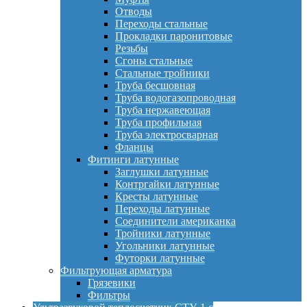
Отводы
Переходы стальные
Прокладки паронитовые
Резьбы
Сгоны стальные
Стальные тройники
Труба бесшовная
Труба водогазопроводная
Труба нержавеющая
Труба профильная
Труба электросварная
Фланцы
Фитинги латунные
Заглушки латунные
Контргайки латунные
Кресты латунные
Переходы латунные
Соединители американка
Тройники латунные
Угольники латунные
Футорки латунные
Фильтрующая арматура
Грязевики
Фильтры