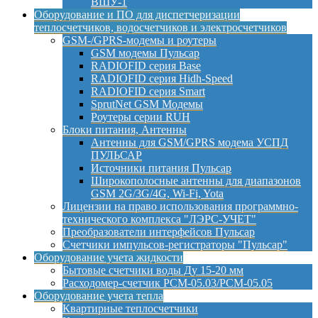
ВШУ-1
Оборудование и ПО для диспетчеризации
теплосчетчиков, водосчетчиков и электросчетчиков
GSM-/GPRS-модемы и роутеры
GSM модемы Пульсар
RADIOFID серия Base
RADIOFID серия Hidh-Speed
RADIOFID серия Smart
SprutNet GSM Модемы
Роутеры серии RUH
Блоки питания, Антенны
Антенны для GSM/GPRS модема УСПД
ПУЛЬСАР
Источники питания Пульсар
Широкополосные антенны для диапазонов
GSM 2G/3G/4G, Wi-Fi, Yota
Лицензии на право использования программно-
технического комплекса "ЛЭРС-УЧЕТ"
Преобразователи интерфейсов Пульсар
Счетчики импульсов-регистраторы "Пульсар"
Оборудование учета жидкости
Бытовые счетчики воды Ду 15-20 мм
Расходомер-счетчик РСМ-05.03/РСМ-05.05
Оборудование учета тепла
Квартирные теплосчетчики