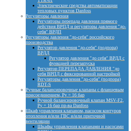
TTR-01
Электрические средства автоматизации
тепловых пунктов Danfoss
Регуляторы давления
Регуляторы перепада давления прямого
действия ВРПД и регуляторы давления "до-
себя" ВРДП
Регуляторы давления "до-себя" российского
производства
Регулятор давления "до-себя" (подпора)
ВРДД
Регулятор давления "до себя" ВРДД с
функцией перезапуска
Регулятор ПЕРЕПАДА ДАВЛЕНИЯ "до
себя ВРПД с фиксированной настройкой
Регуляторы давления "до-себя" (подпора)
RDT-S
Ручные балансировочные клапаны с фланцевым
присоединением, Py = 16 бар
Ручной балансировочный клапан MSV-F2,
Py = 16 бар пр-ва Danfoss
Шкаф управления клапаном, насосом контуров
отопления и/или ГВС и/или приточной
вентиляции
Шкафы управления клапанами и насосами