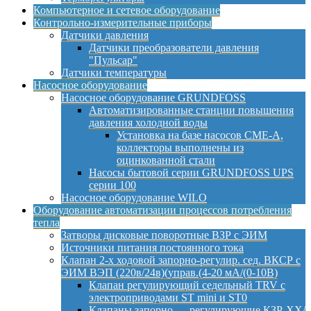
Компьютерное и сетевое оборудование
Контрольно-измерительные приборы
Датчики давления
Датчики преобразователи давления
"Пульсар"
Датчики температуры
Насосное оборудование
Насосное оборудование GRUNDFOSS
Автоматизированные станции повышения
давления холодной воды
Установка на базе насосов CME-A,
коллекторы выполнены из
оцинкованной стали
Насосы бытовой серии GRUNDFOSS UPS
серии 100
Насосное оборудование WILO
Оборудование автоматизации процессов потребления
тепла
Затворы дисковые поворотные ВЗР с ЭИМ
Источники питания постоянного тока
Клапан 2-х ходовой запорно-регулир. сед. ВКСР с
ЭИМ ВЭП (220в/24в)(управ.(4-20 мА/(0-10В)
Клапан регулирующий седельный TRV с
электроприводами ST mini и ST0
Клапаны запорно — регулирующие КЗР-ХХ/