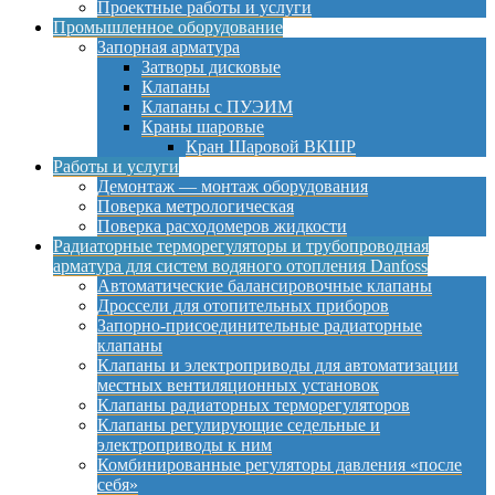
Проектные работы и услуги
Промышленное оборудование
Запорная арматура
Затворы дисковые
Клапаны
Клапаны с ПУЭИМ
Краны шаровые
Кран Шаровой ВКШР
Работы и услуги
Демонтаж — монтаж оборудования
Поверка метрологическая
Поверка расходомеров жидкости
Радиаторные терморегуляторы и трубопроводная
арматура для систем водяного отопления Danfoss
Автоматические балансировочные клапаны
Дроссели для отопительных приборов
Запорно-присоединительные радиаторные
клапаны
Клапаны и электроприводы для автоматизации
местных вентиляционных установок
Клапаны радиаторных терморегуляторов
Клапаны регулирующие седельные и
электроприводы к ним
Комбинированные регуляторы давления «после
себя»