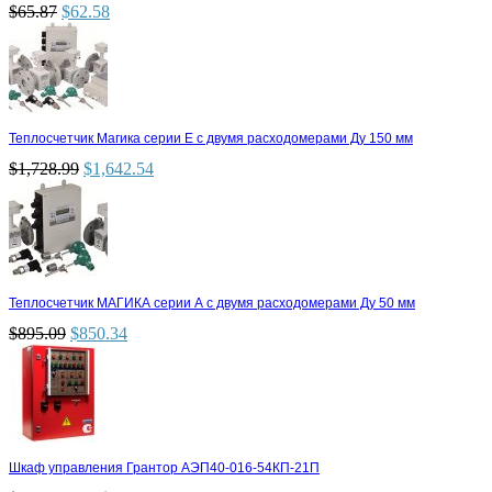
$
65.87
$
62.58
Теплосчетчик Магика серии Е с двумя расходомерами Ду 150 мм
$
1,728.99
$
1,642.54
Теплосчетчик МАГИКА серии А с двумя расходомерами Ду 50 мм
$
895.09
$
850.34
Шкаф управления Грантор АЭП40-016-54КП-21П