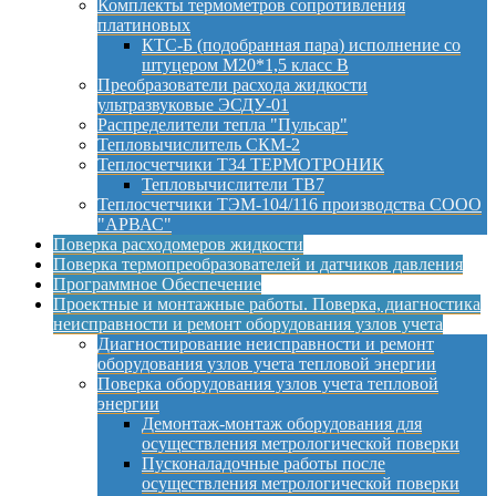
Комплекты термометров сопротивления
платиновых
КТС-Б (подобранная пара) исполнение со
штуцером М20*1,5 класс B
Преобразователи расхода жидкости
ультразвуковые ЭСДУ-01
Распределители тепла "Пульсар"
Тепловычислитель СКМ-2
Теплосчетчики Т34 ТЕРМОТРОНИК
Тепловычислители ТВ7
Теплосчетчики ТЭМ-104/116 производства СООО
"АРВАС"
Поверка расходомеров жидкости
Поверка термопреобразователей и датчиков давления
Программное Обеспечение
Проектные и монтажные работы. Поверка, диагностика
неисправности и ремонт оборудования узлов учета
Диагностирование неисправности и ремонт
оборудования узлов учета тепловой энергии
Поверка оборудования узлов учета тепловой
энергии
Демонтаж-монтаж оборудования для
осуществления метрологической поверки
Пусконаладочные работы после
осуществления метрологической поверки