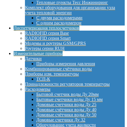
Тепловые пункты Тесс Инжиниринг
Комплект оборудования для организации узла
учета тепловой энергии
С двумя расходомерами
С одним расходомером
Диспетчеризация теплосчетчиков
RADIOFID серия Base
RADIOFID серия Smart
Модемы и роутеры GSM/GPRS
Роутеры серии RUH
Измерительные приборы
Датчики
Приборы измерения давления
Комбинированные счётчики воды
Приборы изм. температуры
ТСП-К
Принадлежности регуляторов температуры
Расходомеры
Бытовой счетчик воды Ду 20мм
Бытовые счетчики воды Ду 15 мм
Домовые счетчики воды Ду 25
Домовые счётчики воды Ду 40
Домовые счётчики воды Ду 50
Домовые счетчики Ду 32
Оборудование учета жидкости