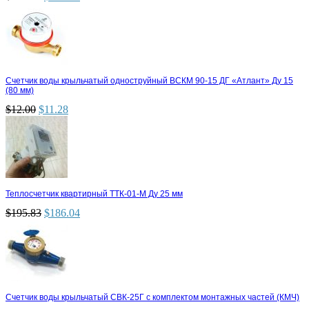
Счетчик воды крыльчатый одноструйный ВСКМ 90-15 ДГ «Атлант» Ду 15
(80 мм)
$
12.00
$
11.28
Теплосчетчик квартирный ТТК-01-М Ду 25 мм
$
195.83
$
186.04
Счетчик воды крыльчатый СВК-25Г с комплектом монтажных частей (КМЧ)