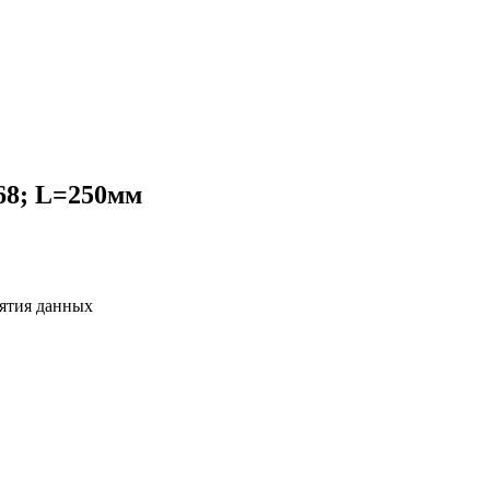
68; L=250мм
ятия данных