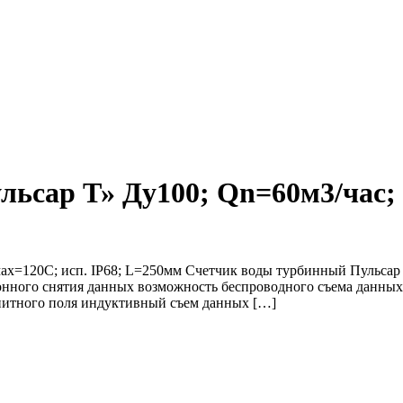
ьсар Т» Ду100; Qn=60м3/час; 
мах=120С; исп. IP68; L=250мм Cчетчик воды турбинный Пульса
ного снятия данных возможность беспроводного съема данных бе
нитного поля индуктивный съем данных […]