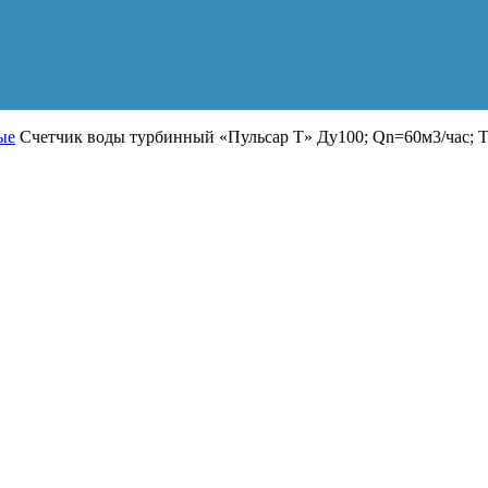
ые
Счетчик воды турбинный «Пульсар Т» Ду100; Qn=60м3/час; Т