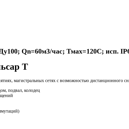
у100; Qn=60м3/час; Тмах=120С; исп. IP
ьсар Т
тиях, магистральных сетях с возможностью дистанционного сн
ом, подвал, колодец
ещений
ммутаций)