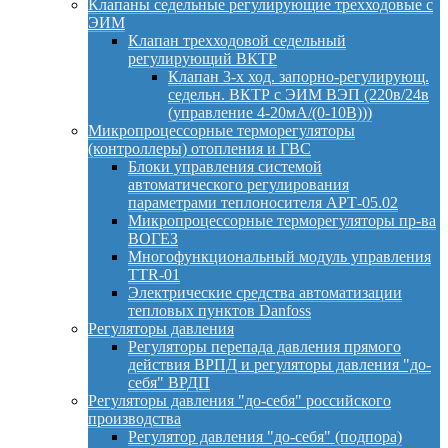
Клапаны седельные регулирующие трехходовые с
ЭИМ
Клапан трехходовой седельный
регулирующий ВКТР
Клапан 3-х ход. запорно-регулирующ.
седельн. ВКТР с ЭИМ ВЭП (220в/24в
(управление 4-20мА/(0-10В)))
Микропроцессорные терморегуляторы
(контроллеры) отопления и ГВС
Блоки управления системой
автоматического регулирования
параметрами теплоносителя АРТ-05.02
Микропроцессорные терморегуляторы пр-ва
ВОГЕЗ
Многофункциональный модуль управления
TTR-01
Электрические средства автоматизации
тепловых пунктов Danfoss
Регуляторы давления
Регуляторы перепада давления прямого
действия ВРПД и регуляторы давления "до-
себя" ВРДП
Регуляторы давления "до-себя" российского
производства
Регулятор давления "до-себя" (подпора)