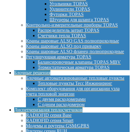
Угольники TOPAS
Удлинители TOPAS
Футорки TOPAS
Штуцеры для шланга TOPAS
Контрольно-измерительные приборы TOPAS
Распределитель затрат TOPAS
Счетчики тепла TOPAS
Краны шаровые ALSO GAS полнопроходные
Краны шаровые ALSO под приварку
Краны шаровые ALSO фланец полнопроходные
Регулирующая арматура TOPAS
Балансировочные клапаны TOPAS MBV
Термостатическая арматура TOPAS
Блочные решения
Блочные автоматизированные тепловые пункты
Тепловые пункты Тесс Инжиниринг
Комплект оборудования для организации узла
учета тепловой энергии
С двумя расходомерами
С одним расходомером
Диспетчеризация теплосчетчиков
RADIOFID серия Base
RADIOFID серия Smart
Модемы и роутеры GSM/GPRS
Роутеры серии RUH