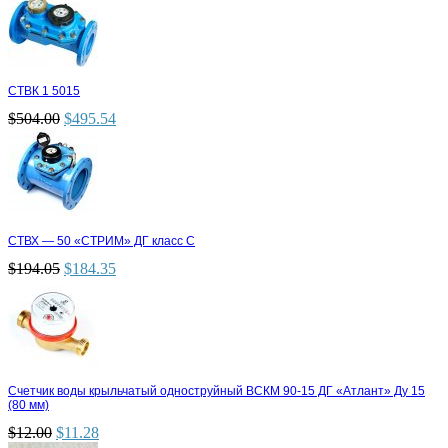
СТВК 1 5015
$
504.00
$
495.54
СТВХ — 50 «СТРИМ» ДГ класс С
$
194.05
$
184.35
Счетчик воды крыльчатый одноструйный ВСКМ 90-15 ДГ «Атлант» Ду 15
(80 мм)
$
12.00
$
11.28