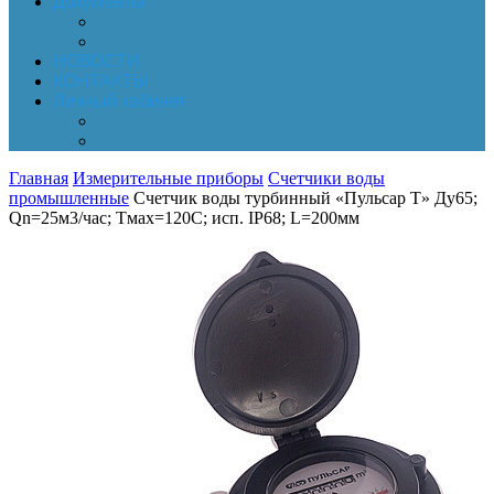
Документы
Online-оплата
Обработка персональных данных
НОВОСТИ
КОНТАКТЫ
Личный кабинет
Корзина
Заказы
Главная
Измерительные приборы
Счетчики воды
промышленные
Счетчик воды турбинный «Пульсар Т» Ду65;
Qn=25м3/час; Тмах=120С; исп. IP68; L=200мм