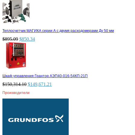
Теплосчетчик МАГИКА серии А с двумя расходомерами Ду 50 мм
$
895.09
$
850.34
Шкаф управления Грантор АЭП40-016-54КП-21П
$
150,314.10
$
149,671.21
Производители