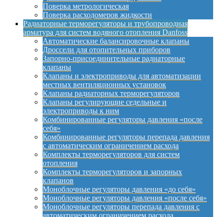
Поверка метрологическая
Поверка расходомеров жидкости
Радиаторные терморегуляторы и трубопроводная
арматура для систем водяного отопления Danfoss
Автоматические балансировочные клапаны
Дроссели для отопительных приборов
Запорно-присоединительные радиаторные
клапаны
Клапаны и электроприводы для автоматизации
местных вентиляционных установок
Клапаны радиаторных терморегуляторов
Клапаны регулирующие седельные и
электроприводы к ним
Комбинированные регуляторы давления «после
себя»
Комбинированные регуляторы перепада давления
с автоматическим ограничением расхода
Комплекты терморегуляторов для систем
отопления
Комплекты терморегуляторов и запорных
клапанов
Моноблочные регуляторы давления «до себя»
Моноблочные регуляторы давления «после себя»
Моноблочные регуляторы перепада давления с
автоматическим ограничением расхода