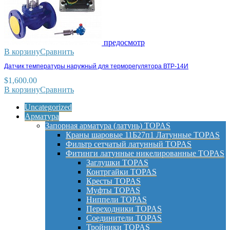
предосмотр
В корзину
Сравнить
Датчик температуры наружный для терморегулятора ВТР-14И
$
1,600.00
В корзину
Сравнить
Uncategorized
Арматура
Запорная арматура (латунь) TOPAS
Краны шаровые 11Б27п1 Латунные TOPAS
Фильтр сетчатый латунный TOPAS
Фитинги латунные никелированные TOPAS
Заглушки TOPAS
Контргайки TOPAS
Кресты TOPAS
Муфты TOPAS
Ниппели TOPAS
Переходники TOPAS
Соединители TOPAS
Тройники TOPAS