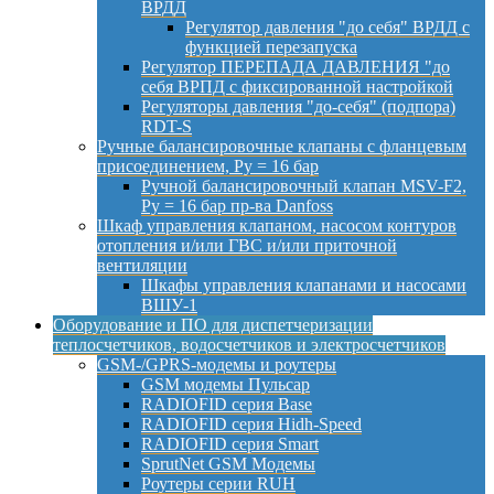
ВРДД
Регулятор давления "до себя" ВРДД с
функцией перезапуска
Регулятор ПЕРЕПАДА ДАВЛЕНИЯ "до
себя ВРПД с фиксированной настройкой
Регуляторы давления "до-себя" (подпора)
RDT-S
Ручные балансировочные клапаны с фланцевым
присоединением, Py = 16 бар
Ручной балансировочный клапан MSV-F2,
Py = 16 бар пр-ва Danfoss
Шкаф управления клапаном, насосом контуров
отопления и/или ГВС и/или приточной
вентиляции
Шкафы управления клапанами и насосами
ВШУ-1
Оборудование и ПО для диспетчеризации
теплосчетчиков, водосчетчиков и электросчетчиков
GSM-/GPRS-модемы и роутеры
GSM модемы Пульсар
RADIOFID серия Base
RADIOFID серия Hidh-Speed
RADIOFID серия Smart
SprutNet GSM Модемы
Роутеры серии RUH