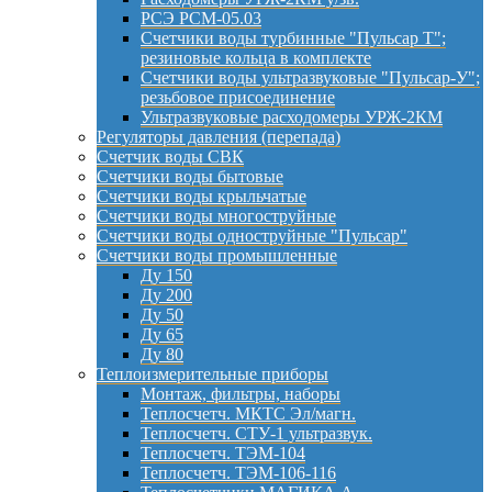
РСЭ РСМ-05.03
Счетчики воды турбинные "Пульсар Т";
резиновые кольца в комплекте
Счетчики воды ультразвуковые "Пульсар-У";
резьбовое присоединение
Ультразвуковые расходомеры УРЖ-2КМ
Регуляторы давления (перепада)
Счетчик воды СВК
Счетчики воды бытовые
Счетчики воды крыльчатые
Счетчики воды многоструйные
Счетчики воды одноструйные "Пульсар"
Счетчики воды промышленные
Ду 150
Ду 200
Ду 50
Ду 65
Ду 80
Теплоизмерительные приборы
Монтаж, фильтры, наборы
Теплосчетч. МКТС Эл/магн.
Теплосчетч. СТУ-1 ультразвук.
Теплосчетч. ТЭМ-104
Теплосчетч. ТЭМ-106-116