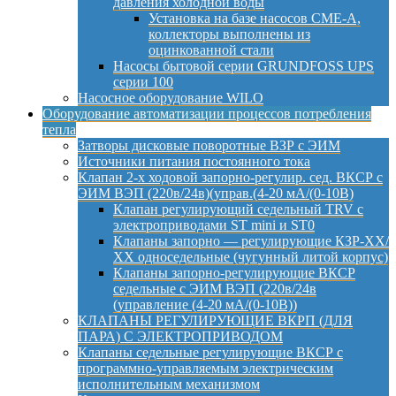
давления холодной воды
Установка на базе насосов CME-A,
коллекторы выполнены из
оцинкованной стали
Насосы бытовой серии GRUNDFOSS UPS
серии 100
Насосное оборудование WILO
Оборудование автоматизации процессов потребления
тепла
Затворы дисковые поворотные ВЗР с ЭИМ
Источники питания постоянного тока
Клапан 2-х ходовой запорно-регулир. сед. ВКСР с
ЭИМ ВЭП (220в/24в)(управ.(4-20 мА/(0-10В)
Клапан регулирующий седельный TRV с
электроприводами ST mini и ST0
Клапаны запорно — регулирующие КЗР-ХХ/
ХХ односедельные (чугунный литой корпус)
Клапаны запорно-регулирующие ВКСР
седельные с ЭИМ ВЭП (220в/24в
(управление (4-20 мА/(0-10В))
КЛАПАНЫ РЕГУЛИРУЮЩИЕ ВКРП (ДЛЯ
ПАРА) С ЭЛЕКТРОПРИВОДОМ
Клапаны седельные регулирующие ВКСР с
программно-управляемым электрическим
исполнительным механизмом