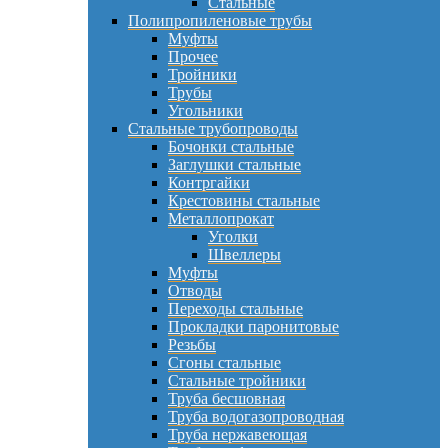
Стальные
Полипропиленовые трубы
Муфты
Прочее
Тройники
Трубы
Угольники
Стальные трубопроводы
Бочонки стальные
Заглушки стальные
Контргайки
Крестовины стальные
Металлопрокат
Уголки
Швеллеры
Муфты
Отводы
Переходы стальные
Прокладки паронитовые
Резьбы
Сгоны стальные
Стальные тройники
Труба бесшовная
Труба водогазопроводная
Труба нержавеющая