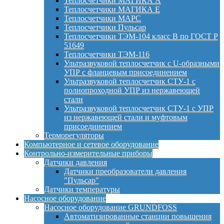
Теплосчетчики МАГИКА А
Теплосчетчики МАГИКА Е
Теплосчетчики МАРС
Теплосчетчики Пульсар
Теплосчетчики ТЭМ-104 класс B по ГОСТ Р
51649
Теплосчетчики ТЭМ-116
Ультразвуковой теплосчетчик с U-образными
УПР с фланцевым присоединением
Ультразвуковой теплосчетчик СТУ-1 с
полнопроходной УПР из нержавеющей
стали
Ультразвуковой теплосчетчик СТУ-1 с УПР
из нержавеющей стали и муфтовым
присоединением
Терморегуляторы
Компьютерное и сетевое оборудование
Контрольно-измерительные приборы
Датчики давления
Датчики преобразователи давления
"Пульсар"
Датчики температуры
Насосное оборудование
Насосное оборудование GRUNDFOSS
Автоматизированные станции повышения