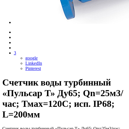
3
google
LinkedIn
Pinterest
Счетчик воды турбинный
«Пульсар Т» Ду65; Qn=25м3/
час; Тмах=120С; исп. IP68;
L=200мм
Счетчик воды турбинный «Пульсар Т» Ду65; Qn=25м3/час;