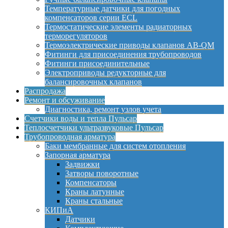
Температурные датчики для погодных
компенсаторов серии ECL
Термостатические элементы радиаторных
терморегуляторов
Термоэлектрические приводы клапанов AB-QM
Фитинги для присоединения трубопроводов
Фитинги присоединительные
Электроприводы редукторные для
балансировочных клапанов
Распродажа
Ремонт и обсуживание
Диагностика, ремонт узлов учета
Счетчики воды и тепла Пульсар
Теплосчетчики ультразвуковые Пульсар
Трубопроводная арматура
Баки мембранные для систем отопления
Запорная арматура
Задвижки
Затворы поворотные
Компенсаторы
Краны латунные
Краны стальные
КИПиА
Датчики