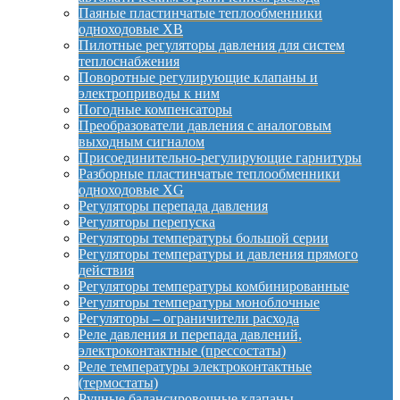
Паяные пластинчатые теплообменники
одноходовые XB
Пилотные регуляторы давления для систем
теплоснабжения
Поворотные регулирующие клапаны и
электроприводы к ним
Погодные компенсаторы
Преобразователи давления с аналоговым
выходным сигналом
Присоединительно-регулирующие гарнитуры
Разборные пластинчатые теплообменники
одноходовые XG
Регуляторы перепада давления
Регуляторы перепуска
Регуляторы температуры большой серии
Регуляторы температуры и давления прямого
действия
Регуляторы температуры комбинированные
Регуляторы температуры моноблочные
Регуляторы – ограничители расхода
Реле давления и перепада давлений,
электроконтактные (прессостаты)
Реле температуры электроконтактные
(термостаты)
Ручные балансировочные клапаны