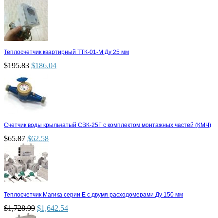
Теплосчетчик квартирный ТТК-01-М Ду 25 мм
$
195.83
$
186.04
Счетчик воды крыльчатый СВК-25Г с комплектом монтажных частей (КМЧ)
$
65.87
$
62.58
Теплосчетчик Магика серии Е с двумя расходомерами Ду 150 мм
$
1,728.99
$
1,642.54