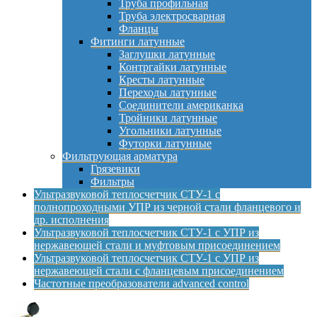
Труба профильная
Труба электросварная
Фланцы
Фитинги латунные
Заглушки латунные
Контргайки латунные
Кресты латунные
Переходы латунные
Соединители американка
Тройники латунные
Угольники латунные
Футорки латунные
Фильтрующая арматура
Грязевики
Фильтры
Ультразвуковой теплосчетчик СТУ-1 с
полнопроходными УПР из черной стали фланцевого и
др. исполнения
Ультразвуковой теплосчетчик СТУ-1 с УПР из
нержавеющей стали и муфтовым присоединением
Ультразвуковой теплосчетчик СТУ-1 с УПР из
нержавеющей стали с фланцевым присоединением
Частотные преобразователи advanced control