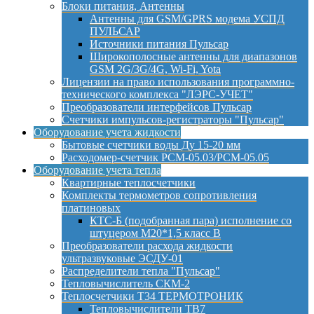
Блоки питания, Антенны
Антенны для GSM/GPRS модема УСПД
ПУЛЬСАР
Источники питания Пульсар
Широкополосные антенны для диапазонов
GSM 2G/3G/4G, Wi-Fi, Yota
Лицензии на право использования программно-
технического комплекса "ЛЭРС-УЧЕТ"
Преобразователи интерфейсов Пульсар
Счетчики импульсов-регистраторы "Пульсар"
Оборудование учета жидкости
Бытовые счетчики воды Ду 15-20 мм
Расходомер-счетчик РСМ-05.03/РСМ-05.05
Оборудование учета тепла
Квартирные теплосчетчики
Комплекты термометров сопротивления
платиновых
КТС-Б (подобранная пара) исполнение со
штуцером М20*1,5 класс B
Преобразователи расхода жидкости
ультразвуковые ЭСДУ-01
Распределители тепла "Пульсар"
Тепловычислитель СКМ-2
Теплосчетчики Т34 ТЕРМОТРОНИК
Тепловычислители ТВ7